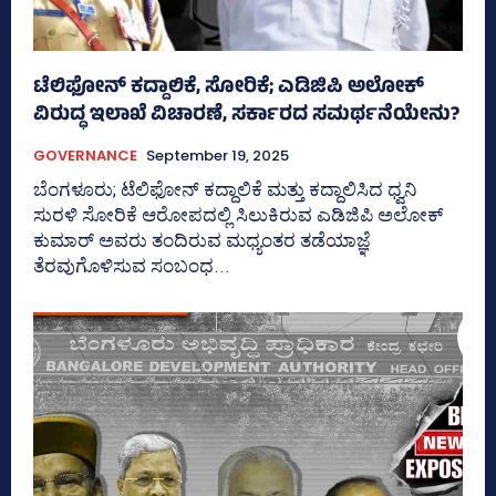
ಟೆಲಿಫೋನ್‌ ಕದ್ದಾಲಿಕೆ, ಸೋರಿಕೆ; ಎಡಿಜಿಪಿ ಅಲೋಕ್‌
ವಿರುದ್ಧ ಇಲಾಖೆ ವಿಚಾರಣೆ, ಸರ್ಕಾರದ ಸಮರ್ಥನೆಯೇನು?
GOVERNANCE
September 19, 2025
ಬೆಂಗಳೂರು; ಟೆಲಿಫೋನ್‌ ಕದ್ದಾಲಿಕೆ ಮತ್ತು ಕದ್ದಾಲಿಸಿದ ಧ್ವನಿ
ಸುರಳಿ ಸೋರಿಕೆ ಆರೋಪದಲ್ಲಿ ಸಿಲುಕಿರುವ ಎಡಿಜಿಪಿ ಅಲೋಕ್‌
ಕುಮಾರ್ ಅವರು ತಂದಿರುವ ಮಧ್ಯಂತರ ತಡೆಯಾಜ್ಞೆ
ತೆರವುಗೊಳಿಸುವ ಸಂಬಂಧ...