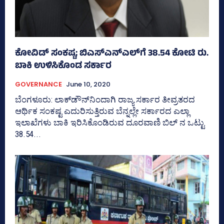
ಕೋವಿಡ್‌ ಸಂಕಷ್ಟ; ಬಿಎಸ್‌ಎನ್‌ಎಲ್‌ಗೆ 38.54 ಕೋಟಿ ರು.
ಬಾಕಿ ಉಳಿಸಿಕೊಂಡ ಸರ್ಕಾರ
GOVERNANCE
June 10, 2020
ಬೆಂಗಳೂರು: ಲಾಕ್‌ಡೌನ್‌ನಿಂದಾಗಿ ರಾಜ್ಯ ಸರ್ಕಾರ ತೀವ್ರತರದ
ಆರ್ಥಿಕ ಸಂಕಷ್ಟ ಎದುರಿಸುತ್ತಿರುವ ಬೆನ್ನಲ್ಲೇ ಸರ್ಕಾರದ ಎಲ್ಲಾ
ಇಲಾಖೆಗಳು ಬಾಕಿ ಇರಿಸಿಕೊಂಡಿರುವ ದೂರವಾಣಿ ಬಿಲ್‌ ನ ಒಟ್ಟು
38.54...