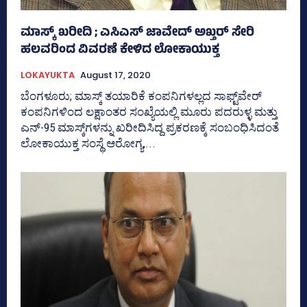
ಮಾಸ್ಕ್‌ ಖರೀದಿ ; ಎಸಿಎಸ್‌ ಜಾವೇದ್‌ ಅಖ್ತರ್‌ ಸೇರಿ
ಹಲವರಿಂದ ವಿವರಣೆ ಕೇಳಿದ ಲೋಕಾಯುಕ್ತ
LOKAYUKTA
August 17, 2020
ಬೆಂಗಳೂರು; ಮಾಸ್ಕ್‌ ತಯಾರಿಕೆ ಕಂಪನಿಗಳಲ್ಲದ ಸಾಫ್ಟ್‌ವೇರ್‌
ಕಂಪನಿಗಳಿಂದ ಲಕ್ಷಾಂತರ ಸಂಖ್ಯೆಯಲ್ಲಿ ಮೂರು ಪದರುಳ್ಳ ಮತ್ತು
ಎನ್‌-95 ಮಾಸ್ಕ್‌ಗಳನ್ನು ಖರೀದಿಸಿದ್ದ ಪ್ರಕರಣಕ್ಕೆ ಸಂಬಂಧಿಸಿದಂತೆ
ಲೋಕಾಯುಕ್ತ ಸಂಸ್ಥೆ ಆರೋಗ್ಯ,...