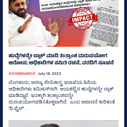
ಹುದ್ದೆಗಳನ್ನೇ ಬ್ಲಾಕ್‌ ಮಾಡಿ ತಂತ್ರಾಂಶ ದುರುಪಯೋಗ
ಆರೋಪ; ಅಧಿಕಾರಿಗಳ ಸಮಿತಿ ರಚನೆ, ವರದಿಗೆ ಸೂಚನೆ
GOVERNANCE
July 18, 2023
ಬೆಂಗಳೂರು; ಅರಣ್ಯ, ಜೀವಿಶಾಸ್ತ್ರ ಇಲಾಖೆಯ ಹಿರಿಯ
ಅಧಿಕಾರಿಗಳು ಕಮಿಷನ್‌ಗಾಗಿ ಆಯಕಟ್ಟಿನ ಹುದ್ದೆಗಳನ್ನೇ ಬ್ಲಾಕ್‌
ಮಾಡಿದ್ದಾರೆ. ಇದಕ್ಕಾಗಿ ತಂತ್ರಾಂಶವನ್ನೇ
ದುರುಪಯೋಗಪಡಿಸಿಕೊಳ್ಳಲಾಗಿದೆ ಎಂಬ ಆಪಾದನೆ ಕುರಿತಂತೆ
'ದಿ ಫೈಲ್‌'...