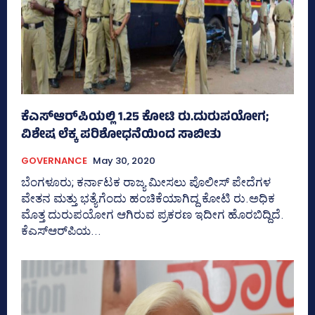
ಕೆಎಸ್‌ಆರ್‌ಪಿಯಲ್ಲಿ 1.25 ಕೋಟಿ ರು.ದುರುಪಯೋಗ;
ವಿಶೇಷ ಲೆಕ್ಕ ಪರಿಶೋಧನೆಯಿಂದ ಸಾಬೀತು
GOVERNANCE
May 30, 2020
ಬೆಂಗಳೂರು; ಕರ್ನಾಟಕ ರಾಜ್ಯ ಮೀಸಲು ಪೊಲೀಸ್‌ ಪೇದೆಗಳ
ವೇತನ ಮತ್ತು ಭತ್ಯೆಗೆಂದು ಹಂಚಿಕೆಯಾಗಿದ್ದ ಕೋಟಿ ರು.ಅಧಿಕ
ಮೊತ್ತ ದುರುಪಯೋಗ ಆಗಿರುವ ಪ್ರಕರಣ ಇದೀಗ ಹೊರಬಿದ್ದಿದೆ.
ಕೆಎಸ್‌ಆರ್‌ಪಿಯ...