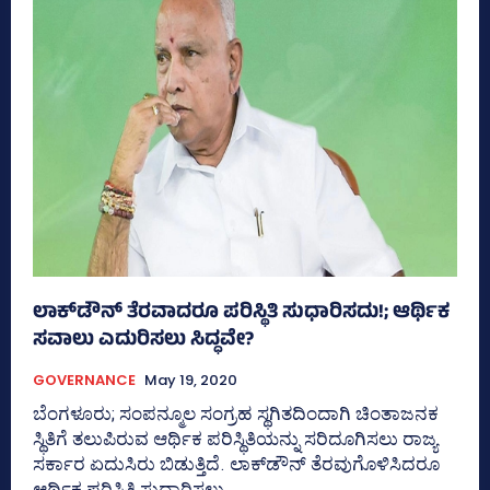
ಲಾಕ್‌ಡೌನ್‌ ತೆರವಾದರೂ ಪರಿಸ್ಥಿತಿ ಸುಧಾರಿಸದು!; ಆರ್ಥಿಕ
ಸವಾಲು ಎದುರಿಸಲು ಸಿದ್ಧವೇ?
GOVERNANCE
May 19, 2020
ಬೆಂಗಳೂರು; ಸಂಪನ್ಮೂಲ ಸಂಗ್ರಹ ಸ್ಥಗಿತದಿಂದಾಗಿ ಚಿಂತಾಜನಕ
ಸ್ಥಿತಿಗೆ ತಲುಪಿರುವ ಆರ್ಥಿಕ ಪರಿಸ್ಥಿತಿಯನ್ನು ಸರಿದೂಗಿಸಲು ರಾಜ್ಯ
ಸರ್ಕಾರ ಏದುಸಿರು ಬಿಡುತ್ತಿದೆ. ಲಾಕ್‌ಡೌನ್‌ ತೆರವುಗೊಳಿಸಿದರೂ
ಆರ್ಥಿಕ ಪರಿಸ್ಥಿತಿ ಸುಧಾರಿಸಲು...