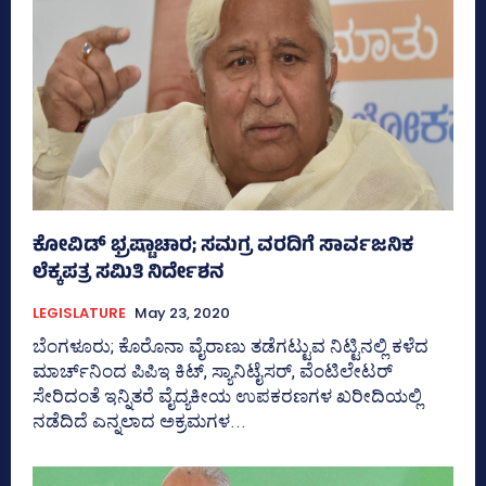
ಕೋವಿಡ್‌ ಭ್ರಷ್ಟಾಚಾರ; ಸಮಗ್ರ ವರದಿಗೆ ಸಾರ್ವಜನಿಕ
ಲೆಕ್ಕಪತ್ರ ಸಮಿತಿ ನಿರ್ದೇಶನ
LEGISLATURE
May 23, 2020
ಬೆಂಗಳೂರು; ಕೊರೊನಾ ವೈರಾಣು ತಡೆಗಟ್ಟುವ ನಿಟ್ಟಿನಲ್ಲಿ ಕಳೆದ
ಮಾರ್ಚ್‌ನಿಂದ ಪಿಪಿಇ ಕಿಟ್‌, ಸ್ಯಾನಿಟೈಸರ್‌, ವೆಂಟಿಲೇಟರ್‌
ಸೇರಿದಂತೆ ಇನ್ನಿತರೆ ವೈದ್ಯಕೀಯ ಉಪಕರಣಗಳ ಖರೀದಿಯಲ್ಲಿ
ನಡೆದಿದೆ ಎನ್ನಲಾದ ಅಕ್ರಮಗಳ...