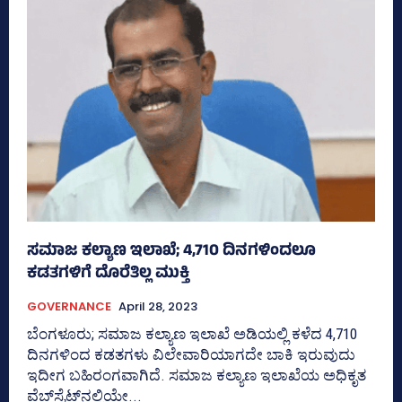
ಸಮಾಜ ಕಲ್ಯಾಣ ಇಲಾಖೆ; 4,710 ದಿನಗಳಿಂದಲೂ
ಕಡತಗಳಿಗೆ ದೊರೆತಿಲ್ಲ ಮುಕ್ತಿ
GOVERNANCE
April 28, 2023
ಬೆಂಗಳೂರು; ಸಮಾಜ ಕಲ್ಯಾಣ ಇಲಾಖೆ ಅಡಿಯಲ್ಲಿ ಕಳೆದ 4,710
ದಿನಗಳಿಂದ ಕಡತಗಳು ವಿಲೇವಾರಿಯಾಗದೇ ಬಾಕಿ ಇರುವುದು
ಇದೀಗ ಬಹಿರಂಗವಾಗಿದೆ. ಸಮಾಜ ಕಲ್ಯಾಣ ಇಲಾಖೆಯ ಅಧಿಕೃತ
ವೆಬ್‌ಸೈಟ್‌ನಲ್ಲಿಯೇ...