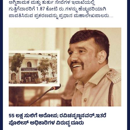
ಅಗ್ನಿಶಾಮಕ ಮತ್ತು ತುರ್ತು ಸೇವೆಗಳ ಇಲಾಖೆಯಲ್ಲಿ
ಗುತ್ತಿಗೆದಾರರಿಗೆ 1.87 ಕೋಟಿ ರು.ಗಳನ್ನು ಹೆಚ್ಚುವರಿಯಾಗಿ
ಪಾವತಿಸಿರುವ ಪ್ರಕರಣವನ್ನು ಪ್ರಧಾನ ಮಹಾಲೇಖಪಾಲರು...
55 ಲಕ್ಷ ಸುಲಿಗೆ ಆರೋಪ; ರವಿಚನ್ನಣ್ಣನವರ್‌,ಇತರೆ
ಪೊಲೀಸ್‌ ಅಧಿಕಾರಿಗಳ ವಿರುದ್ಧ ದೂರು