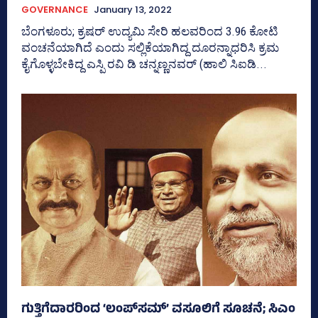
GOVERNANCE
January 13, 2022
ಬೆಂಗಳೂರು; ಕ್ರಷರ್‌ ಉದ್ಯಮಿ ಸೇರಿ ಹಲವರಿಂದ 3.96 ಕೋಟಿ
ವಂಚನೆಯಾಗಿದೆ ಎಂದು ಸಲ್ಲಿಕೆಯಾಗಿದ್ದ ದೂರನ್ನಾಧರಿಸಿ ಕ್ರಮ
ಕೈಗೊಳ್ಳಬೇಕಿದ್ದ ಎಸ್ಪಿ ರವಿ ಡಿ ಚನ್ನಣ್ಣನವರ್‌ (ಹಾಲಿ ಸಿಐಡಿ...
ಗುತ್ತಿಗೆದಾರರಿಂದ ‘ಲಂಪ್‌ಸಮ್‌’ ವಸೂಲಿಗೆ ಸೂಚನೆ; ಸಿಎಂ