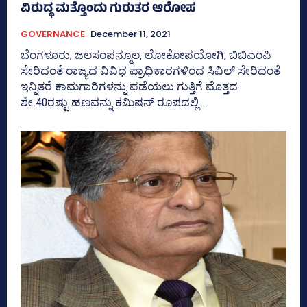
ವಿರುದ್ಧ ಮತ್ತೊಂದು ಗುರುತರ ಆರೋಪ
GOVERNANCE
December 11, 2021
ಬೆಂಗಳೂರು; ಜಲಸಂಪನ್ಮೂಲ, ಲೋಕೋಪಯೋಗಿ, ಬಿಬಿಎಂಪಿ
ಸೇರಿದಂತೆ ರಾಜ್ಯದ ವಿವಿಧ ಪ್ರಾಧಿಕಾರಗಳಿಂದ ಸಿವಿಲ್‌ ಸೇರಿದಂತೆ
ಇನ್ನಿತರೆ ಕಾಮಗಾರಿಗಳನ್ನು ಪಡೆಯಲು ಗುತ್ತಿಗೆ ಮೊತ್ತದ
ಶೇ.40ರಷ್ಟು ಹಣವನ್ನು ಕಮಿಷನ್‌ ರೂಪದಲ್ಲಿ...