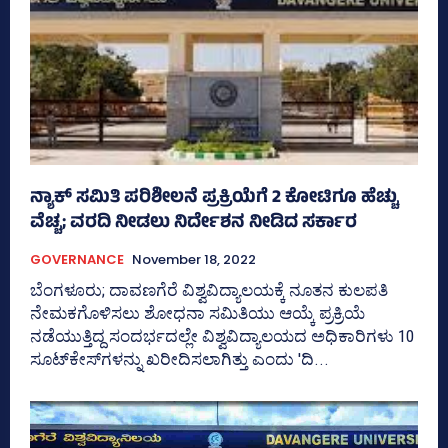
ನ್ಯಾಕ್‌ ಸಮಿತಿ ಪರಿಶೀಲನೆ ಪ್ರಕ್ರಿಯೆಗೆ 2 ಕೋಟಿಗೂ ಹೆಚ್ಚು
ವೆಚ್ಚ; ವರದಿ ನೀಡಲು ನಿರ್ದೇಶನ ನೀಡಿದ ಸರ್ಕಾರ
GOVERNANCE
November 18, 2022
ಬೆಂಗಳೂರು; ದಾವಣಗೆರೆ ವಿಶ್ವವಿದ್ಯಾಲಯಕ್ಕೆ ನೂತನ ಕುಲಪತಿ
ನೇಮಕಗೊಳಿಸಲು ಶೋಧನಾ ಸಮಿತಿಯು ಆಯ್ಕೆ ಪ್ರಕ್ರಿಯೆ
ನಡೆಯುತ್ತಿದ್ದ ಸಂದರ್ಭದಲ್ಲೇ ವಿಶ್ವವಿದ್ಯಾಲಯದ ಅಧಿಕಾರಿಗಳು 10
ಸೂಟ್‌ಕೇಸ್‌ಗಳನ್ನು ಖರೀದಿಸಲಾಗಿತ್ತು ಎಂದು 'ದಿ...