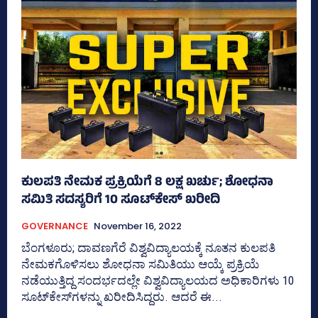
ಕುಲಪತಿ ನೇಮಕ ಪ್ರಕ್ರಿಯೆಗೆ 8 ಲಕ್ಷ ಖರ್ಚು; ಶೋಧನಾ
ಸಮಿತಿ ಸದಸ್ಯರಿಗೆ 10 ಸೂಟ್‌ಕೇಸ್‌ ಖರೀದಿ
GOVERNANCE
November 16, 2022
ಬೆಂಗಳೂರು; ದಾವಣಗೆರೆ ವಿಶ್ವವಿದ್ಯಾಲಯಕ್ಕೆ ನೂತನ ಕುಲಪತಿ
ನೇಮಕಗೊಳಿಸಲು ಶೋಧನಾ ಸಮಿತಿಯು ಆಯ್ಕೆ ಪ್ರಕ್ರಿಯೆ
ನಡೆಯುತ್ತಿದ್ದ ಸಂದರ್ಭದಲ್ಲೇ ವಿಶ್ವವಿದ್ಯಾಲಯದ ಅಧಿಕಾರಿಗಳು 10
ಸೂಟ್‌ಕೇಸ್‌ಗಳನ್ನು ಖರೀದಿಸಿದ್ದರು. ಆದರೆ ಈ...