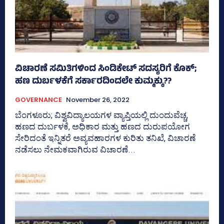
ವಿಚಾರಣೆ ಸಮಿತಿಗಳಿಂದ ಸಿಂಡಿಕೇಟ್‌ ಸದಸ್ಯರಿಗೆ ಕೊಕ್‌;
ಹಣ ದುರ್ಬಳಕೆಗೆ ಸರ್ಕಾರದಿಂದಲೇ ಕುಮ್ಮಕ್ಕು??
GOVERNANCE
November 26, 2022
ಬೆಂಗಳೂರು; ವಿಶ್ವವಿದ್ಯಾಲಯಗಳ ವ್ಯಾಪ್ತಿಯಲ್ಲಿ ದುಂದುವೆಚ್ಚ,
ಹಣದ ದುರ್ಬಳಕೆ, ಅಧಿಕಾರ ಮತ್ತು ಹಣದ ದುರುಪಯೋಗ
ಸೇರಿದಂತೆ ಇನ್ನಿತರೆ ಅವ್ಯವಹಾರಗಳ ಕುರಿತು ತನಿಖೆ, ವಿಚಾರಣೆ
ನಡೆಸಲು ನೇಮಕವಾಗಿರುವ ವಿಚಾರಣೆ...