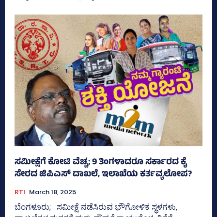
ಸಮೀಕ್ಷೆಗೆ ಕೋಟಿ ವೆಚ್ಚ; 9 ತಿಂಗಳಾದರೂ ಸರ್ಕಾರದ ಕೈ
ಸೇರದ ಜಿಪಿಎಸ್‌ ದಾಖಲೆ, ಇಲಾಖೆಯ ಕರ್ತವ್ಯಲೋಪ?
RTI
March 18, 2025
ಬೆಂಗಳೂರು; ಸಮೀಕ್ಷೆ ನಡೆಸಿರುವ ಭೌಗೋಳಿಕ ಸ್ಥಳಗಳು,