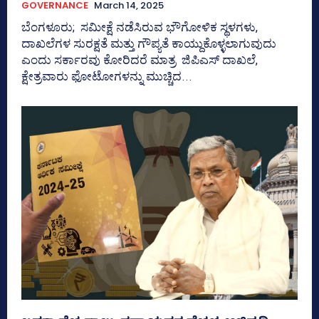
GOVERNANCE
March 14, 2025
ಬೆಂಗಳೂರು; ಸಮೀಕ್ಷೆ ನಡೆಸಿರುವ ಭೌಗೋಳಿಕ ಸ್ಥಳಗಳು,
ದಾಖಲೆಗಳ ಸುರಕ್ಷತೆ ಮತ್ತು ಗೌಪ್ಯತೆ ಕಾಯ್ದುಕೊಳ್ಳಲಾಗುವುದು
ಎಂದು ಸರ್ಕಾರವು ಕೋರಿದರೆ ಮಾತ್ರ ಜಿಪಿಎಸ್‌ ದಾಖಲೆ,
ಕ್ಷೇತ್ರವಾರು ಫೋಟೋಗಳನ್ನು ಮುಚ್ಚಿದ...