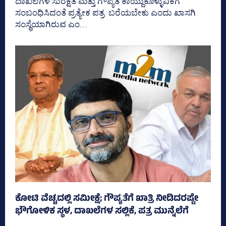
ದಾಖಲೆಗಳ ಸುರಕ್ಷತೆ ಮತ್ತು ಗೌಪ್ಯತೆ ಕಾಯ್ದುಕೊಳ್ಳುವಿಕೆಗೆ
ಸಂಬಂಧಿಸಿದಂತೆ ಪ್ರತ್ಯೇಕ ಪತ್ರ ಬರೆಯಬೇಕು ಎಂದು ಖಾಸಗಿ
ಸಂಸ್ಥೆಯಾಗಿರುವ ಎಂ...
ಕೋಟಿ ವೆಚ್ಚದಲ್ಲಿ ಸಮೀಕ್ಷೆ; ಗೌಪ್ಯತೆಗೆ ಖಾತ್ರಿ ನೀಡಿದರಷ್ಟೇ
ಭೌಗೋಳಿಕ ಸ್ಥಳ, ದಾಖಲೆಗಳ ಸಲ್ಲಿಕೆ, ಪತ್ರ ಮುನ್ನೆಲೆಗೆ