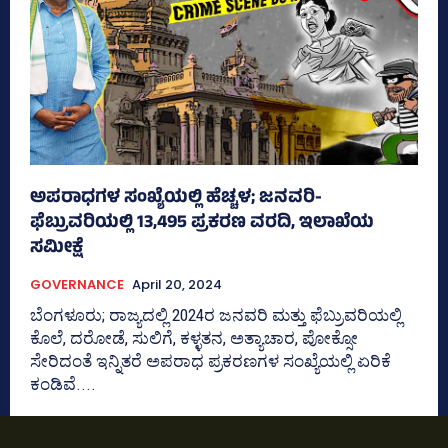
ಅಪರಾಧಗಳ ಸಂಖ್ಯೆಯಲ್ಲಿ ಹೆಚ್ಚಳ; ಜನವರಿ-
ಫೆಬ್ರುವರಿಯಲ್ಲಿ 13,495 ಪ್ರಕರಣ ವರದಿ, ಇಲಾಖೆಯ
ಸಮೀಕ್ಷೆ
GOVERNANCE
April 20, 2024
ಬೆಂಗಳೂರು; ರಾಜ್ಯದಲ್ಲಿ 2024ರ ಜನವರಿ ಮತ್ತು ಫೆಬ್ರುವರಿಯಲ್ಲಿ
ಕೊಲೆ, ದರೋಡೆ, ಸುಲಿಗೆ, ಕಳ್ಳತನ, ಅತ್ಯಾಚಾರ, ಪೋಕ್ಸೋ
ಸೇರಿದಂತೆ ಇನ್ನಿತರೆ ಅಪರಾಧ ಪ್ರಕರಣಗಳ ಸಂಖ್ಯೆಯಲ್ಲಿ ಏರಿಕೆ
ಕಂಡಿವೆ....