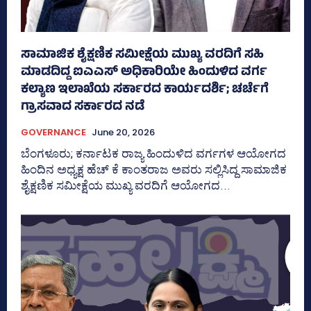
ಸಾಮಾಜಿಕ ಶೈಕ್ಷಣಿಕ ಸಮೀಕ್ಷೆಯ ಮುಖ್ಯ ವರದಿಗೆ ಸಹಿ
ಮಾಡದಿದ್ದ ಐಎಎಸ್ ಅಧಿಕಾರಿಯೇ ಹಿಂದುಳಿದ ವರ್ಗ
ಕಲ್ಯಾಣ ಇಲಾಖೆಯ ಸರ್ಕಾರದ ಕಾರ್ಯದರ್ಶಿ; ಚರ್ಚೆಗೆ
ಗ್ರಾಸವಾದ ಸರ್ಕಾರದ ನಡೆ
GOVERNANCE
June 20, 2026
ಬೆಂಗಳೂರು; ಕರ್ನಾಟಕ ರಾಜ್ಯ ಹಿಂದುಳಿದ ವರ್ಗಗಳ ಆಯೋಗದ
ಹಿಂದಿನ ಅಧ್ಯಕ್ಷ ಹೆಚ್‌ ಕೆ ಕಾಂತರಾಜ ಅವರು ಸಲ್ಲಿಸಿದ್ದ ಸಾಮಾಜಿಕ
ಶೈಕ್ಷಣಿಕ ಸಮೀಕ್ಷೆಯ ಮುಖ್ಯ ವರದಿಗೆ ಆಯೋಗದ...