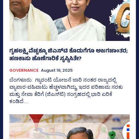
ಗೃಹಲಕ್ಷ್ಮಿ ವೆಚ್ಚಕ್ಕೂ ಜಿಎಸ್‌ಟಿ ಕೊಡುಗೆಗೂ ಅಜಗಜಾಂತರ;
ಹಣಕಾಸು ಹೊಣೆಗಾರಿಕೆ ಸೃಷ್ಟಿಸಿತೇ?
GOVERNANCE
August 16, 2025
ಬೆಂಗಳೂರು: ಗ್ಯಾರಂಟಿ ಯೋಜನೆ ಜಾರಿ ನಂತರ ರಾಜ್ಯದಲ್ಲಿ
ವ್ಯಾಪಾರ-ವಹಿವಾಟು ಹೆಚ್ಚಳವಾಗಿದ್ದು, ಇದರ ಪರಿಣಾಮ ಸರಕು
ಮತ್ತು ಸೇವಾ ತೆರಿಗೆ (ಜಿಎಸ್‌ಟಿ) ಸಂಗ್ರಹದಲ್ಲಿ ಭಾರಿ ಏರಿಕೆ
ಕಂಡಿದೆ...