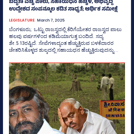
ಬದ್ಧತಾ ವೆಚ್ಚ ಪಾಲು, ಸಹಾಯಧನ ಹೆಚ್ಚಳ, ಅಭಿವೃದ್ದಿ
ಉದ್ದೇಶದ ಸಂಪನ್ಮೂಲ ಕಡಿತ ಸಾಧ್ಯತೆ; ಆರ್ಥಿಕ ಸಮೀಕ್ಷೆ
LEGISLATURE
March 7, 2025
ಬೆಂಗಳೂರು; ಒಟ್ಟು ರಾಜಸ್ವದಲ್ಲಿ ತೆರಿಗೆಯೇತರ ರಾಜಸ್ವದ ಪಾಲು
ಹಲವು ವ‍ರ್ಷಗಳಿಂದ ಕಡಿಮೆಯಾಗುತ್ತ ಬಂದಿದೆ. ಸದ್ಯ
ಶೇ.5.13ರಷ್ಟಿದೆ. ಸೇವೆಗಳಾದ್ಯಂತ ಹೆಚ್ಚುತ್ತಿರುವ ಬಳಕೆದಾರರ
ಚೇತರಿಸಿಕೊಳ್ಳದ ಶುಲ್ಕದಲ್ಲಿ ಸಹಾಯಧನ ಹೆಚ್ಚುತ್ತಿರುವುದನ್ನು...