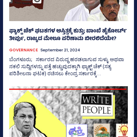
ಫ್ಯಾಕ್ಟ್‌ ಚೆಕ್‌ ಘಟಕಗಳ ಅಸ್ತಿತ್ವಕ್ಕೆ ಕುತ್ತು; ಬಾಂಬೆ ಹೈಕೋರ್ಟ್‌
ತೀರ್ಪು, ರಾಜ್ಯದ ಮೇಲೂ ಪರಿಣಾಮ ಬೀರಲಿದೆಯೇ?
GOVERNANCE
September 21, 2024
ಬೆಂಗಳೂರು; ಸರ್ಕಾರದ ವಿರುದ್ಧ ಹರಡಲಾಗುವ ಸುಳ್ಳು ಅಥವಾ
ನಕಲಿ ಸುದ್ದಿಗಳನ್ನು ಪತ್ತೆ ಹಚ್ಚುವುದಕ್ಕಾಗಿ ಫ್ಯಾಕ್ಟ್ ಚೆಕ್ (ಸತ್ಯ
ಪರಿಶೀಲನಾ ಘಟಕ) ರಚಿಸಲು ಕೇಂದ್ರ ಸರ್ಕಾರಕ್ಕೆ...