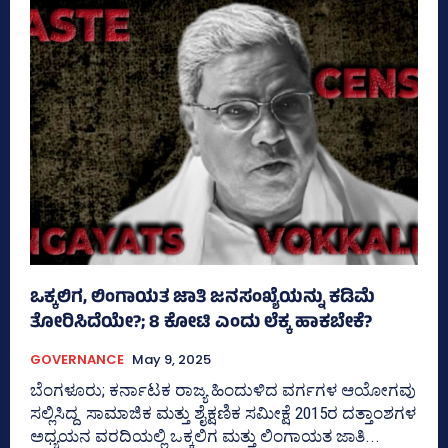
ಒಕ್ಕಲಿಗ, ಲಿಂಗಾಯತ ಜಾತಿ ಜನಸಂಖ್ಯೆಯನ್ನು ಕಡಿಮೆ
ತೋರಿಸಿದೆಯೇ?; 8 ಕೋಟಿ ಎಂದು ಲೆಕ್ಕ ಹಾಕಬೇಕೆ?
GOVERNANCE
May 9, 2025
ಬೆಂಗಳೂರು; ಕರ್ನಾಟಕ ರಾಜ್ಯ ಹಿಂದುಳಿದ ವರ್ಗಗಳ ಆಯೋಗವು
ಸಲ್ಲಿಸಿದ್ದ ಸಾಮಾಜಿಕ ಮತ್ತು ಶೈಕ್ಷಣಿಕ ಸಮೀಕ್ಷೆ 2015ರ ದತ್ತಾಂಶಗಳ
ಅಧ್ಯಯನ ವರದಿಯಲ್ಲಿ ಒಕ್ಕಲಿಗ ಮತ್ತು ಲಿಂಗಾಯತ ಜಾತಿ...