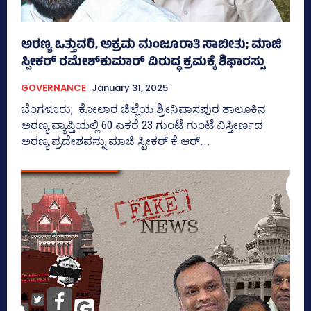
ಅರಣ್ಯ ಒತ್ತುವರಿ, ಅಕ್ರಮ ಮಂಜೂರಾತಿ ಸಾಬೀತು; ಮಾಜಿ
ಸ್ಪೀಕರ್ ರಮೇಶ್‌ಕುಮಾರ್ ವಿರುದ್ಧ ಕ್ರಮಕ್ಕೆ ಶಿಫಾರಸ್ಸು
GOVERNANCE
January 31, 2025
ಬೆಂಗಳೂರು; ಕೋಲಾರ ಜಿಲ್ಲೆಯ ಶ್ರೀನಿವಾಸಪುರ ತಾಲೂಕಿನ
ಅರಣ್ಯ ವ್ಯಾಪ್ತಿಯಲ್ಲಿ 60 ಎಕರೆ 23 ಗುಂಟೆ ಗುಂಟೆ ವಿಸ್ತೀರ್ಣದ
ಅರಣ್ಯ ಪ್ರದೇಶವನ್ನು ಮಾಜಿ ಸ್ಪೀಕರ್‍‌ ಕೆ ಆರ್‍‌...