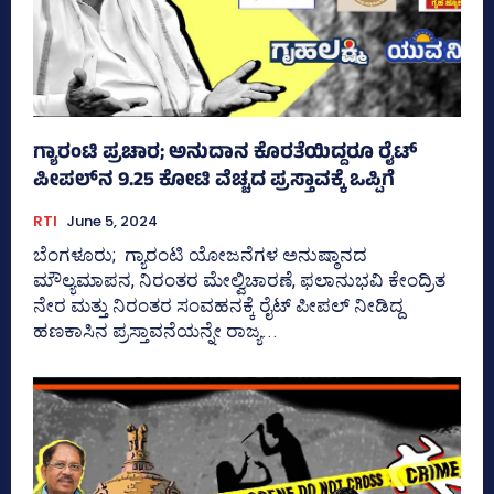
ಗ್ಯಾರಂಟಿ ಪ್ರಚಾರ; ಅನುದಾನ ಕೊರತೆಯಿದ್ದರೂ ರೈಟ್‌
ಪೀಪಲ್‌ನ 9.25 ಕೋಟಿ ವೆಚ್ಚದ ಪ್ರಸ್ತಾವಕ್ಕೆ ಒಪ್ಪಿಗೆ
RTI
June 5, 2024
ಬೆಂಗಳೂರು; ಗ್ಯಾರಂಟಿ ಯೋಜನೆಗಳ ಅನುಷ್ಠಾನದ
ಮೌಲ್ಯಮಾಪನ, ನಿರಂತರ ಮೇಲ್ವಿಚಾರಣೆ, ಫಲಾನುಭವಿ ಕೇಂದ್ರಿತ
ನೇರ ಮತ್ತು ನಿರಂತರ ಸಂವಹನಕ್ಕೆ ರೈಟ್‌ ಪೀಪಲ್‌ ನೀಡಿದ್ದ
ಹಣಕಾಸಿನ ಪ್ರಸ್ತಾವನೆಯನ್ನೇ ರಾಜ್ಯ...