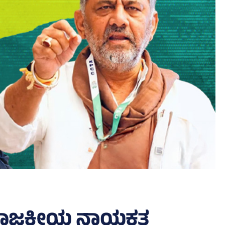
ೆ; ರಾಜಕೀಯ ನಾಯಕತ್ವ