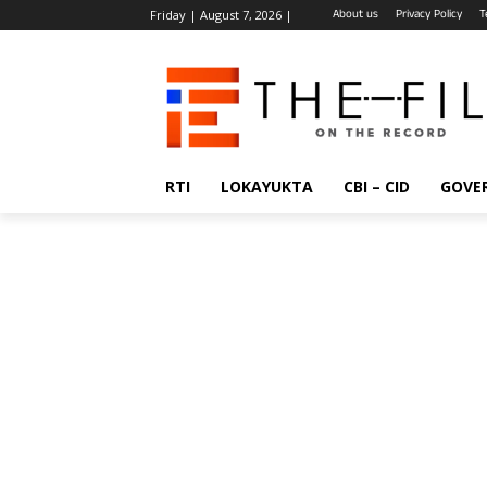
About us
Privacy Policy
T
Friday | August 7, 2026 |
RTI
LOKAYUKTA
CBI – CID
GOVE