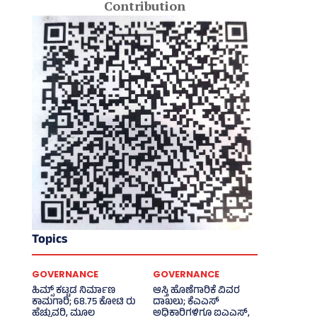
Contribution
Topics
GOVERNANCE
GOVERNANCE
ಹಿಮ್ಸ್‌ ಕಟ್ಟಡ ನಿರ್ಮಾಣ
ಆಸ್ತಿ ಹೊಣೆಗಾರಿಕೆ ವಿವರ
ಕಾಮಗಾರಿ; 68.75 ಕೋಟಿ ರು
ದಾಖಲು; ಕೆಎಎಸ್
ಹೆಚ್ಚುವರಿ, ಮೂಲ
ಅಧಿಕಾರಿಗಳಿಗೂ ಐಎಎಸ್‌,