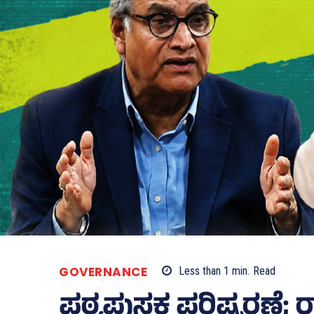
GOVERNANCE
Less than 1
min.
Read
ಪಠ್ಯಪುಸ್ತಕ ಪರಿಷ್ಕರಣ