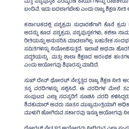
ಮತ್ತ ಪಠ್ಯಪುಸ್ತಕ ಪರಿಷ್ಕರಣೆ ಕಾರ್ಯಗಳನ್ನು ರಾಜಕೀಯ ನ
ಬಂದಿವೆ. ಇದು ಬದಲಾಗಬೇಕು ಎಂದು ರಾಜ್ಯ ಶಿಕ್ಷಣ ನೀತ
ಕರ್ನಾಟಕದಲ್ಲಿ ಪಠ್ಯಕ್ರಮ ಸುಧಾರಣೆಗಾಗಿ ಕೊನೆ ಕ್ರ
ಅದನ್ನು ಕೂಡ ಪಠ್ಯಕ್ರಮ, ಪಠ್ಯಪುಸ್ತಕಗಳು, ಕಲಿಕಾ ಸಾಮಗ್
ರೀತಿಯನ್ನು ಅನುಸರಿಸಿ ಮಾಡಲಾಗಿಲ್ಲ. ಬಹುತೇಕ ಸಂದರ್ಭ
ಸಮಿತಿಗಳನ್ನು ನಿಯೋಜಿಸುತ್ತದೆ. ಇಲಾಖೆ ಅಥವಾ ಹೊರಗ
ಪದ್ಧತಿಯನ್ನು ಮತ್ತು ಶಾಲಾ ಶಿಕ್ಷಣದ ಆರಂಭಿಕ ಹಂತಗಳಲ
ಎಂದು ಆಯೋಗವು ಶಿಫಾರಸ್ಸು ಮಾಡಿದೆ.
ಸುಖ್‌ ದೇವ್ ಥೋರಟ್‌ ನೇತೃತ್ವದ ರಾಜ್ಯ ಶಿಕ್ಷಣ ನೀತಿ
ತನ್ನ ವರದಿಗಳನ್ನು ಸಲ್ಲಿಸಿದೆ. ಈ ವರದಿಗಳ ಮೇಲೆ
ಸಂಪುಟದ ಎಲ್ಲಾ ಸದಸ್ಯರಿಗೆ ಸೂಚಿಸಿ ವರದಿ ಕಳಿಸಿದ
ಶಿವಕುಮಾರ್ ಅವರು ನೂತನ ಮುಖ್ಯಮಂತ್ರಿಯಾಗಿ ಅಧಿಕಾ
ಮುಳುಗಿ ಹೋಗಿರುವ ಸರ್ಕಾರವು ಇನ್ನೂ ಆಯೋಗವು ನೀಡಿದ 
ಥೋರಟ್‌ ನೇತೃತ್ವದ ಆಯೋಗವು ನೀಡಿರುವ ಎಲ್ಲಾ ಸಂಪುಟಗಳ