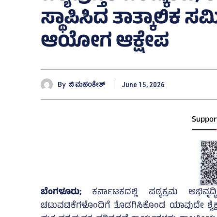
ಸ್ಥಾಪಿಸಿದ ತಾತ್ಕಾಲಿಕ ಸ
ಆಯೋಗ ಆಕ್ಷೇಪ
By
ಜಿ ಮಹಂತೇಶ್
June 15, 2026
Suppor
ಬೆಂಗಳೂರು;
ಕರ್ನಾಟಕದಲ್ಲಿ ಪಠ್ಯಕ್ರಮ ಅಭಿವೃದ್
ಚಟುವಟಿಕೆಗಳೊಂದಿಗೆ ತೊಡಗಿಸಿಕೊಂಡ ಯಾವುದೇ ಶೈಕ್ಷಣಿಕ