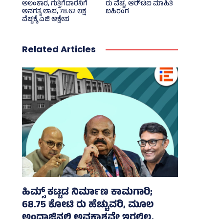
ಅಲಂಕಾರ, ಗುತ್ತಿಗೆದಾರನಿಗೆ
ರು ವೆಚ್ಚ, ಆರ್‍‌ಟಿಐ ಮಾಹಿತಿ
ಅನಗತ್ಯ ಲಾಭ, 78.62 ಲಕ್ಷ
ಬಹಿರಂಗ
ವೆಚ್ಚಕ್ಕೆ ಎಜಿ ಆಕ್ಷೇಪ
Related Articles
ಹಿಮ್ಸ್‌ ಕಟ್ಟಡ ನಿರ್ಮಾಣ ಕಾಮಗಾರಿ;
68.75 ಕೋಟಿ ರು ಹೆಚ್ಚುವರಿ, ಮೂಲ
ಅಂದಾಜಿನಲ್ಲಿ ಅವಕಾಶವೇ ಇರಲಿಲ್ಲ,