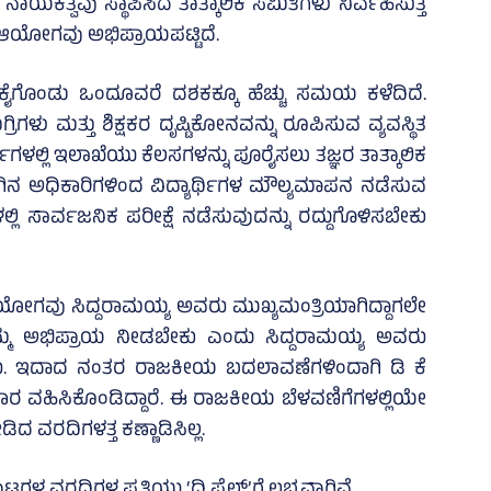
ಾಯಕತ್ವವು ಸ್ಥಾಪಿಸಿದ ತಾತ್ಕಾಲಿಕ ಸಮಿತಿಗಳು ನಿರ್ವಹಿಸುತ್ತ
ಿ ಆಯೋಗವು ಅಭಿಪ್ರಾಯಪಟ್ಟಿದೆ.
ಮ ಕೈಗೊಂಡು ಒಂದೂವರೆ ದಶಕಕ್ಕೂ ಹೆಚ್ಚು ಸಮಯ ಕಳೆದಿದೆ.
ರಿಗಳು ಮತ್ತು ಶಿಕ್ಷಕರ ದೃಷ್ಟಿಕೋನವನ್ನು ರೂಪಿಸುವ ವ್ಯವಸ್ಥಿತ
ಗಳಲ್ಲಿ ಇಲಾಖೆಯು ಕೆಲಸಗಳನ್ನು ಪೂರೈಸಲು ತಜ್ಞರ ತಾತ್ಕಾಲಿಕ
ಿನ ಅಧಿಕಾರಿಗಳಿಂದ ವಿದ್ಯಾರ್ಥಿಗಳ ಮೌಲ್ಯಮಾಪನ ನಡೆಸುವ
್ಲಿ ಸಾರ್ವಜನಿಕ ಪರೀಕ್ಷೆ ನಡೆಸುವುದನ್ನು ರದ್ದುಗೊಳಿಸಬೇಕು
 ಆಯೋಗವು ಸಿದ್ದರಾಮಯ್ಯ ಅವರು ಮುಖ್ಯಮಂತ್ರಿಯಾಗಿದ್ದಾಗಲೇ
 ತಮ್ಮ ಅಭಿಪ್ರಾಯ ನೀಡಬೇಕು ಎಂದು ಸಿದ್ದರಾಮಯ್ಯ ಅವರು
್ದರು. ಇದಾದ ನಂತರ ರಾಜಕೀಯ ಬದಲಾವಣೆಗಳಿಂದಾಗಿ ಡಿ ಕೆ
ರ ವಹಿಸಿಕೊಂಡಿದ್ದಾರೆ. ಈ ರಾಜಕೀಯ ಬೆಳವಣಿಗೆಗಳಲ್ಲಿಯೇ
ವರದಿಗಳತ್ತ ಕಣ್ಣಾಡಿಸಿಲ್ಲ.
 ವರದಿಗಳ ಪ್ರತಿಯು ‘ದಿ ಫೈಲ್‌’ಗೆ ಲಭ್ಯವಾಗಿವೆ.