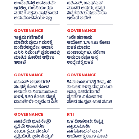
ಅಂದಾಜಿನಲ್ಲಿ ಅವಕಾಶವೇ
ಐಪಿಎಸ್‌, ಐಎಫ್‌ಎಸ್‌
ಇರಲಿಲ್ಲ, ಗುಣನಿಯಂತ್ರಣ
ಮಾದರಿ ಅನ್ವಯ, ಭ್ರಷ್ಟರ
ವರದಿಗೆ ಸಕ್ಷಮ ಪ್ರಾಧಿಕಾರದ
ನಿದ್ದೆಗೆಡಿಸಿತು ಪ್ರಜಾಸೇವಾ
ಅನುಮೋದನೆಯೇ ಇಲ್ಲ
ಇಲಾಖೆ ಆದೇಶ
GOVERNANCE
GOVERNANCE
‘ಅಕ್ರಮ ಗಣಿಗಾರಿಕೆ
15ನೇ ಹಣಕಾಸು
ಮಾಡಿರುವುದು ಗಮನಕ್ಕೆ
ಆಯೋಗ;1,764.83 ಕೋಟಿ
ಬಂದಿರಲಿಲ್ಲವೇ?; ಅದಾನಿ
ಬಳಕೆ ಮಾಡದ
ಎಸಿಸಿ ಸಿಮೆಂಟ್ ಪ್ರಕರಣದಲ್ಲಿ
ಪಂಚಾಯ್ತಿಗಳು, ನರೇಗಾ
ಮಾಹಿತಿ ಕೋರಿದ ಆರ್ಥಿಕ
ಅನುದಾನವೂ ಅನ್ಯ
ಇಲಾಖೆ
ಉದ್ದೇಶಕ್ಕೆ ಬಳಕೆ
GOVERNANCE
GOVERNANCE
ಐಎಎಸ್‌ ಅಧಿಕಾರಿಗಳ
54 ತಾಲೂಕುಗಳಲ್ಲಿ ತೀವ್ರ, 40
ಸಂಘಕ್ಕೆ ಕೋಟಿ ಕೋಟಿ
ತಾಲೂಕುಗಳಲ್ಲಿ ಮಧ್ಯಮ ಬರ;
ಅನುದಾನ; ನಿಯಮಬಾಹಿರ
ಇನ್ನೂ ರಚನೆಯಾಗದ
ಬಳಕೆ, 9.50 ಕೋಟಿ ವೆಚ್ಚಕ್ಕೆ
ನೈಸರ್ಗಿಕ ವಿಕೋಪಗಳ
ದಾಖಲೆಗಳೇ ಇಲ್ಲವೆಂದ ಎಜಿ
ಸಚಿವ ಸಂಪುಟ ಉಪ ಸಮಿತಿ
GOVERNANCE
RTI
ನಾಡದೇವಿ ಭುವನೇಶ್ವರಿ
ಒಳ ಮೀಸಲಾತಿ; ನಿವೃತ್ತ
ಪ್ರತಿಮೆ ಅನಾವರಣ
ನ್ಯಾಯಮೂರ್ತಿ
ಕಾರ್ಯಕ್ರಮ; ಟೆಂಡರ್
ನಾಗಮೋಹನ್ ದಾಸ್
ಪ್ರಕ್ರಿಯೆಯಿಲ್ಲದೇ ವಿದ್ಯುತ್‌
ಆಯೋಗಕ್ಕೆ 86.19 ಕೋಟಿ