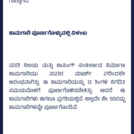
ಗೊತ್ತಾಗಿದೆ.
ಕಾಮಗಾರಿ ಪೂರ್ಣಗೊಳ್ಳುವಲ್ಲಿ ವಿಳಂಬ
ವಸತಿ ನಿಲಯ ಮತ್ತು ಶಾಪಿಂಗ್ ಸಂಕೀರ್ಣದ ನಿರ್ಮಾಣ
ಕಾಮಗಾರಿಯು 2023ರ ಮಾರ್ಚ್‌ 27ರಿಂದಲೇ
ಆರಂಭವಾಗಿತ್ತು. ಈ ಕಾಮಗಾರಿಯನ್ನು 12 ತಿಂಗಳ ನಿಗದಿತ
ಸಮಯದೊಳಗೆ ಪೂರ್ಣಗೊಳಿಸಬೇಕಿತ್ತು. ಆದರೆ ಈ
ಕಾಮಗಾರಿಗಳು ಈಗಲೂ ಪ್ರಗತಿಯಲ್ಲಿವೆ. ಅಲ್ಲದೇ ಶೇ. 50ರಷ್ಟು
ಕಾಮಗಾರಿಗಳಷ್ಟೇ ಪೂರ್ಣಗೊಂಡಿವೆ.