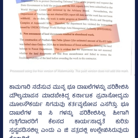
ಕಾಮಗಾರಿ ನಡೆಸುವ ಮುನ್ನ ಭೂ ದಾಖಲೆಗಳನ್ನು ಪರಿಶೀಲಿಸಿ
ಮೌಲ್ಯಮಾಪನ ಮಾಡಬೇಕಿದ್ದ ಕರ್ನಾಟಕ ಪ್ರವಾಸೋದ್ಯಮ
ಮೂಲಸೌಕರ್ಯ ನಿಗಮವು ಕರ್ತವ್ಯಲೋಪ ಎಸಗಿತ್ತು. ಭೂ
ದಾಖಲೆಗಳ ಇ ಸಿ ಗಳನ್ನು ಪರಿಶೀಲಿಸಿಲ್ಲ. ಹೀಗಾಗಿ
ಗುತ್ತಿಗೆದಾರರಿಗೆ ಕೆಲಸದ ಕಾರ್ಯಸಾಧ್ಯತೆ ಕುರಿತು
ಸ್ಪಷ್ಟಪಡಿಸಲಿಲ್ಲ ಎಂದು ಎ ಜಿ ಪತ್ರದಲ್ಲಿ ಉಲ್ಲೇಖಿಸಿರುವುದು