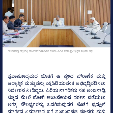
ಅಂಜನಾದ್ರಿ ಬೆಟ್ಟದಲ್ಲಿ ಮೂಲಸೌಕರ್ಯಗಳ ಕುರಿತು ಸಿಎಂ ನಡೆಸಿದ್ದ ಅಧಿಕೃತ ಸಭೆಯ ಚಿತ್ರ
ಪ್ರವಾಸೋದ್ಯಮದ ಜೊತೆಗೆ ಈ ಸ್ಥಳದ ಪೌರಾಣಿಕ ಮತ್ತು
ಆಧ್ಯಾತ್ಮಿಕ ಮಹತ್ವವನ್ನು ಎತ್ತಿಹಿಡಿಯುವಂತೆ ಅಭಿವೃದ್ಧಿಪಡಿಸಲು
ನಿರ್ದೇಶನ ನೀಡಿದ್ದರು. ಹಿರಿಯ ನಾಗರಿಕರು ಸಹ ಅಂಜನಾದ್ರಿ
ಬೆಟ್ಟದ ಮೇಲೆ ಹೋಗಿ ಆಂಜನೇಯನ ದರ್ಶನ ಪಡೆಯಲು
ಅಗತ್ಯ ಸೌಲಭ್ಯಗಳನ್ನು ಒದಗಿಸುವುದರ ಜೊತೆಗೆ ಪ್ರದಕ್ಷಿಣೆ
ಮಾರ್ಗದ ನಿರ್ಮಾಣದ ಬಗ್ಗೆ ಸಂಬಂಧಪಟ್ಟ ಸಚಿವರು ಮತ್ತು