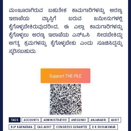
ಮಂಜೂರಾಗಿರುವ ಬಹುತೇಕ ಕಾಮಗಾರಿಗಳನ್ನು ಅರಣ್ಯ
ಇಲಾಖೆಯ ವ್ಯಾಪ್ತಿಗೆ ಬರುವ ಜಮೀನುಗಳಲ್ಲಿ
ಕೈಗೊಳ್ಳಬೇಕಿರುವುದರಿಂದ, ಈ ಎಲ್ಲಾ ಕಾಮಗಾರಿಗಳನ್ನು
ಕೈಗೊಳ್ಳಲು ಅರಣ್ಯ ಇಲಾಖೆಯ ಎನ್‌ಒಸಿ ನೀಡಬೇಕಿದ್ದು
ಅಗತ್ಯ ಕ್ರಮಗಳನ್ನು ಕೈಗೊಳ್ಳಬೇಕು ಎಂದು ಸೂಚಿಸಿದ್ದನ್ನು
ಸ್ಮರಿಸಬಹುದು.
Support THE-FILE
TAGS
ACCOUNTS
ADMINISTRATIVE
ANEGUNDI
ANJANADRI
AUDIT
BJP KARNATAKA
CAG AUDIT
CONGRESS GURANTEE
D K SHIVAKUMAR