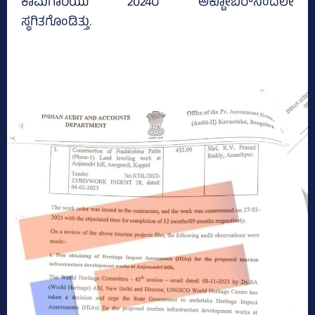
ಕಾಮಗಾರಿಯು 2024ರ ಅಕ್ಟೋಬರ್‍‌ನಿಂದಲೇ
ಸ್ಥಗಿತಗೊಂಡಿತ್ತು.