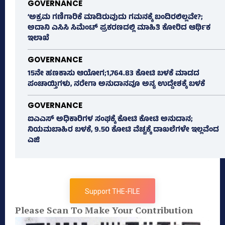
GOVERNANCE
‘ಅಕ್ರಮ ಗಣಿಗಾರಿಕೆ ಮಾಡಿರುವುದು ಗಮನಕ್ಕೆ ಬಂದಿರಲಿಲ್ಲವೇ?;
ಅದಾನಿ ಎಸಿಸಿ ಸಿಮೆಂಟ್ ಪ್ರಕರಣದಲ್ಲಿ ಮಾಹಿತಿ ಕೋರಿದ ಆರ್ಥಿಕ
ಇಲಾಖೆ
GOVERNANCE
15ನೇ ಹಣಕಾಸು ಆಯೋಗ;1,764.83 ಕೋಟಿ ಬಳಕೆ ಮಾಡದ
ಪಂಚಾಯ್ತಿಗಳು, ನರೇಗಾ ಅನುದಾನವೂ ಅನ್ಯ ಉದ್ದೇಶಕ್ಕೆ ಬಳಕೆ
GOVERNANCE
ಐಎಎಸ್‌ ಅಧಿಕಾರಿಗಳ ಸಂಘಕ್ಕೆ ಕೋಟಿ ಕೋಟಿ ಅನುದಾನ;
ನಿಯಮಬಾಹಿರ ಬಳಕೆ, 9.50 ಕೋಟಿ ವೆಚ್ಚಕ್ಕೆ ದಾಖಲೆಗಳೇ ಇಲ್ಲವೆಂದ
ಎಜಿ
Support THE-FILE
Please Scan To Make Your Contribution