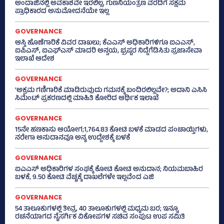
ಅಂದಾಜಿನಲ್ಲಿ ಅವಕಾಶವೇ ಇರಲಿಲ್ಲ, ಗುಣನಿಯಂತ್ರಣ ವರದಿಗೆ ಸಕ್ಷಮ
ಪ್ರಾಧಿಕಾರದ ಅನುಮೋದನೆಯೇ ಇಲ್ಲ
GOVERNANCE
ಆಸ್ತಿ ಹೊಣೆಗಾರಿಕೆ ವಿವರ ದಾಖಲು; ಕೆಎಎಸ್ ಅಧಿಕಾರಿಗಳಿಗೂ ಐಎಎಸ್‌,
ಐಪಿಎಸ್‌, ಐಎಫ್‌ಎಸ್‌ ಮಾದರಿ ಅನ್ವಯ, ಭ್ರಷ್ಟರ ನಿದ್ದೆಗೆಡಿಸಿತು ಪ್ರಜಾಸೇವಾ
ಇಲಾಖೆ ಆದೇಶ
GOVERNANCE
‘ಅಕ್ರಮ ಗಣಿಗಾರಿಕೆ ಮಾಡಿರುವುದು ಗಮನಕ್ಕೆ ಬಂದಿರಲಿಲ್ಲವೇ?; ಅದಾನಿ ಎಸಿಸಿ
ಸಿಮೆಂಟ್ ಪ್ರಕರಣದಲ್ಲಿ ಮಾಹಿತಿ ಕೋರಿದ ಆರ್ಥಿಕ ಇಲಾಖೆ
GOVERNANCE
15ನೇ ಹಣಕಾಸು ಆಯೋಗ;1,764.83 ಕೋಟಿ ಬಳಕೆ ಮಾಡದ ಪಂಚಾಯ್ತಿಗಳು,
ನರೇಗಾ ಅನುದಾನವೂ ಅನ್ಯ ಉದ್ದೇಶಕ್ಕೆ ಬಳಕೆ
GOVERNANCE
ಐಎಎಸ್‌ ಅಧಿಕಾರಿಗಳ ಸಂಘಕ್ಕೆ ಕೋಟಿ ಕೋಟಿ ಅನುದಾನ; ನಿಯಮಬಾಹಿರ
ಬಳಕೆ, 9.50 ಕೋಟಿ ವೆಚ್ಚಕ್ಕೆ ದಾಖಲೆಗಳೇ ಇಲ್ಲವೆಂದ ಎಜಿ
GOVERNANCE
54 ತಾಲೂಕುಗಳಲ್ಲಿ ತೀವ್ರ, 40 ತಾಲೂಕುಗಳಲ್ಲಿ ಮಧ್ಯಮ ಬರ; ಇನ್ನೂ
ರಚನೆಯಾಗದ ನೈಸರ್ಗಿಕ ವಿಕೋಪಗಳ ಸಚಿವ ಸಂಪುಟ ಉಪ ಸಮಿತಿ