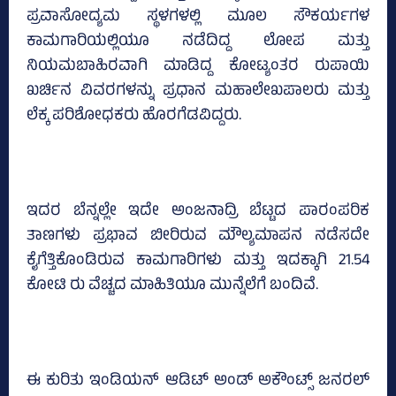
ಪ್ರವಾಸೋದ್ಯಮ ಸ್ಥಳಗಳಲ್ಲಿ ಮೂಲ ಸೌಕರ್ಯಗಳ
ಕಾಮಗಾರಿಯಲ್ಲಿಯೂ ನಡೆದಿದ್ದ ಲೋಪ ಮತ್ತು
ನಿಯಮಬಾಹಿರವಾಗಿ ಮಾಡಿದ್ದ ಕೋಟ್ಯಂತರ ರುಪಾಯಿ
ಖರ್ಚಿನ ವಿವರಗಳನ್ನು ಪ್ರಧಾನ ಮಹಾಲೇಖಪಾಲರು ಮತ್ತು
ಲೆಕ್ಕ ಪರಿಶೋಧಕರು ಹೊರಗೆಡವಿದ್ದರು.
ಇದರ ಬೆನ್ನಲ್ಲೇ ಇದೇ ಅಂಜನಾದ್ರಿ ಬೆಟ್ಟದ ಪಾರಂಪರಿಕ
ತಾಣಗಳು ಪ್ರಭಾವ ಬೀರಿರುವ ಮೌಲ್ಯಮಾಪನ ನಡೆಸದೇ
ಕೈಗೆತ್ತಿಕೊಂಡಿರುವ ಕಾಮಗಾರಿಗಳು ಮತ್ತು ಇದಕ್ಕಾಗಿ 21.54
ಕೋಟಿ ರು ವೆಚ್ಚದ ಮಾಹಿತಿಯೂ ಮುನ್ನೆಲೆಗೆ ಬಂದಿವೆ.
ಈ ಕುರಿತು ಇಂಡಿಯನ್‌ ಆಡಿಟ್‌ ಅಂಡ್‌ ಅಕೌಂಟ್ಸ್‌ ಜನರಲ್‌