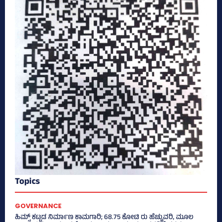
Topics
GOVERNANCE
ಹಿಮ್ಸ್‌ ಕಟ್ಟಡ ನಿರ್ಮಾಣ ಕಾಮಗಾರಿ; 68.75 ಕೋಟಿ ರು ಹೆಚ್ಚುವರಿ, ಮೂಲ