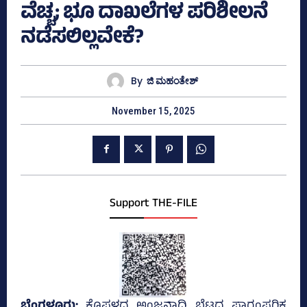
ವೆಚ್ಚ; ಭೂ ದಾಖಲೆಗಳ ಪರಿಶೀಲನೆ
ನಡೆಸಲಿಲ್ಲವೇಕೆ?
By
ಜಿ ಮಹಂತೇಶ್
November 15, 2025
Support THE-FILE