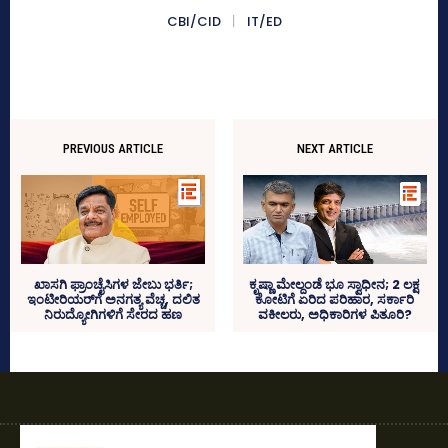
CBI/CID
IT/ED
PREVIOUS ARTICLE
NEXT ARTICLE
ಖಾಸಗಿ ಫ್ರಾಂಚೈಸಿಗಳ ಜೇಬು ಭರ್ತಿ;
ಕೃಷ್ಣಾ ಮೇಲ್ದಂಡೆ ಭೂ ಸ್ವಾಧೀನ; 2 ಲಕ್ಷ
ಇಂಟೀರಿಯರ್‍‌ಗೆ ಅನಗತ್ಯ ವೆಚ್ಚ, ದಲಿತ
ಕೋಟಿಗೆ ಏರಿದ ಪರಿಹಾರ, ಸರ್ಕಾರಿ
ನಿರುದ್ಯೋಗಿಗಳಿಗೆ ಸೇರದ ಹಣ
ವಕೀಲರು, ಅಧಿಕಾರಿಗಳ ಪಿತೂರಿ?