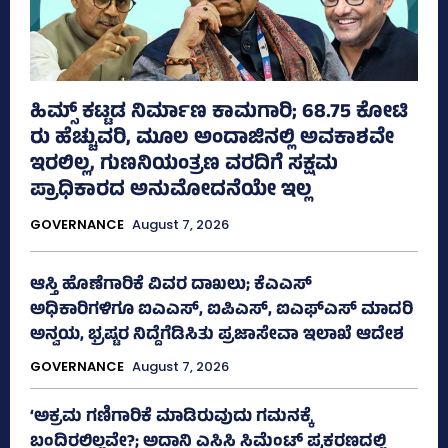
ಹಿಮ್ಸ್‌ ಕಟ್ಟಡ ನಿರ್ಮಾಣ ಕಾಮಗಾರಿ; 68.75 ಕೋಟಿ
ರು ಹೆಚ್ಚುವರಿ, ಮೂಲ ಅಂದಾಜಿನಲ್ಲಿ ಅವಕಾಶವೇ
ಇರಲಿಲ್ಲ, ಗುಣನಿಯಂತ್ರಣ ವರದಿಗೆ ಸಕ್ಷಮ
ಪ್ರಾಧಿಕಾರದ ಅನುಮೋದನೆಯೇ ಇಲ್ಲ
GOVERNANCE
August 7, 2026
ಆಸ್ತಿ ಹೊಣೆಗಾರಿಕೆ ವಿವರ ದಾಖಲು; ಕೆಎಎಸ್
ಅಧಿಕಾರಿಗಳಿಗೂ ಐಎಎಸ್‌, ಐಪಿಎಸ್‌, ಐಎಫ್‌ಎಸ್‌ ಮಾದರಿ
ಅನ್ವಯ, ಭ್ರಷ್ಟರ ನಿದ್ದೆಗೆಡಿಸಿತು ಪ್ರಜಾಸೇವಾ ಇಲಾಖೆ ಆದೇಶ
GOVERNANCE
August 7, 2026
‘ಅಕ್ರಮ ಗಣಿಗಾರಿಕೆ ಮಾಡಿರುವುದು ಗಮನಕ್ಕೆ
ಬಂದಿರಲಿಲ್ಲವೇ?; ಅದಾನಿ ಎಸಿಸಿ ಸಿಮೆಂಟ್ ಪ್ರಕರಣದಲ್ಲಿ