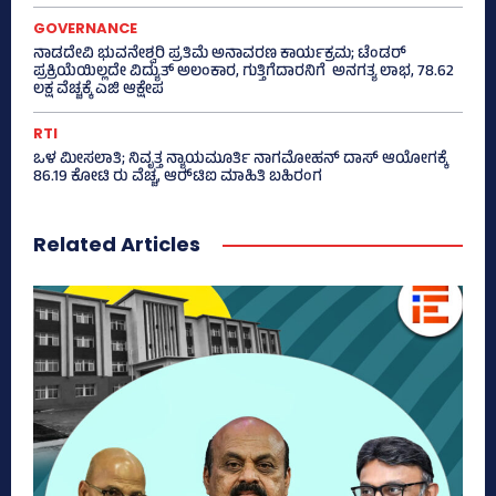
GOVERNANCE
ನಾಡದೇವಿ ಭುವನೇಶ್ವರಿ ಪ್ರತಿಮೆ ಅನಾವರಣ ಕಾರ್ಯಕ್ರಮ; ಟೆಂಡರ್
ಪ್ರಕ್ರಿಯೆಯಿಲ್ಲದೇ ವಿದ್ಯುತ್‌ ಅಲಂಕಾರ, ಗುತ್ತಿಗೆದಾರನಿಗೆ ಅನಗತ್ಯ ಲಾಭ, 78.62
ಲಕ್ಷ ವೆಚ್ಚಕ್ಕೆ ಎಜಿ ಆಕ್ಷೇಪ
RTI
ಒಳ ಮೀಸಲಾತಿ; ನಿವೃತ್ತ ನ್ಯಾಯಮೂರ್ತಿ ನಾಗಮೋಹನ್ ದಾಸ್ ಆಯೋಗಕ್ಕೆ
86.19 ಕೋಟಿ ರು ವೆಚ್ಚ, ಆರ್‍‌ಟಿಐ ಮಾಹಿತಿ ಬಹಿರಂಗ
Related Articles