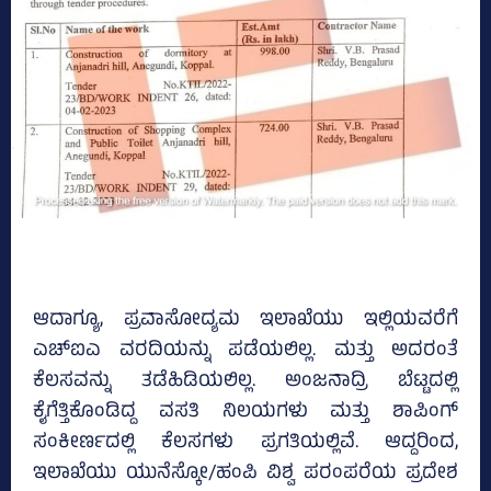
ಆದಾಗ್ಯೂ, ಪ್ರವಾಸೋದ್ಯಮ ಇಲಾಖೆಯು ಇಲ್ಲಿಯವರೆಗೆ
ಎಚ್‌ಐಎ ವರದಿಯನ್ನು ಪಡೆಯಲಿಲ್ಲ. ಮತ್ತು ಅದರಂತೆ
ಕೆಲಸವನ್ನು ತಡೆಹಿಡಿಯಲಿಲ್ಲ. ಅಂಜನಾದ್ರಿ ಬೆಟ್ಟದಲ್ಲಿ
ಕೈಗೆತ್ತಿಕೊಂಡಿದ್ದ ವಸತಿ ನಿಲಯಗಳು ಮತ್ತು ಶಾಪಿಂಗ್
ಸಂಕೀರ್ಣದಲ್ಲಿ ಕೆಲಸಗಳು ಪ್ರಗತಿಯಲ್ಲಿವೆ. ಆದ್ದರಿಂದ,
ಇಲಾಖೆಯು ಯುನೆಸ್ಕೋ/ಹಂಪಿ ವಿಶ್ವ ಪರಂಪರೆಯ ಪ್ರದೇಶ