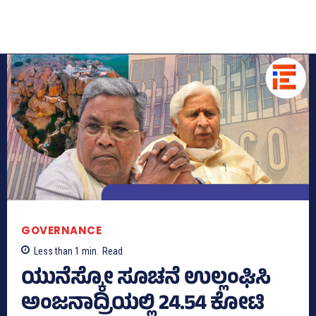
GOVERNANCE
Less than 1
min.
Read
ಯುನೆಸ್ಕೋ ಸೂಚನೆ ಉಲ್ಲಂಘಿಸಿ
ಅಂಜನಾದ್ರಿಯಲ್ಲಿ 24.54 ಕೋಟಿ