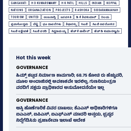
GANGAVATI
H D KUMARSWAMY
H K PATIL
HILLS
INDIAN
KOPPAL
NATIONS
ORGANAZIATION
PROJECTS
R ASHOKA
SIDDARAMAIAHAH
TOURISM
UNITED
ಅಂಜನಾದ್ರಿ
ಜನವಸತಿ
ಡಿ ಕೆ ಶಿವಕುಮಾರ್
ನಿಲಯ
ಪ್ರವಾಸೋದ್ಯಮ
ಬೆಟ್ಟ
ಭೂ ದಾಖಲೆಗಳು
ಶಿಫಾರಸ್ಸು
ಸಿಎಜಿ
ಸಿಎಜಿ ಅವಲೋಕನ
ಸಿಎಜಿ ಆಕ್ಷೇಪಣೆ
ಸಿಎಜಿ ವರದಿ
ಸಿದ್ದರಾಮಯ್ಯ
ಹೆಚ್‌ ಕೆ ಪಾಟೀಲ್‌
ಹೆಚ್‌ ಡಿ ಕುಮಾರಸ್ವಾಮಿ
Hot this week
GOVERNANCE
ಹಿಮ್ಸ್‌ ಕಟ್ಟಡ ನಿರ್ಮಾಣ ಕಾಮಗಾರಿ; 68.75 ಕೋಟಿ ರು ಹೆಚ್ಚುವರಿ,
ಮೂಲ ಅಂದಾಜಿನಲ್ಲಿ ಅವಕಾಶವೇ ಇರಲಿಲ್ಲ, ಗುಣನಿಯಂತ್ರಣ
ವರದಿಗೆ ಸಕ್ಷಮ ಪ್ರಾಧಿಕಾರದ ಅನುಮೋದನೆಯೇ ಇಲ್ಲ
GOVERNANCE
ಆಸ್ತಿ ಹೊಣೆಗಾರಿಕೆ ವಿವರ ದಾಖಲು; ಕೆಎಎಸ್ ಅಧಿಕಾರಿಗಳಿಗೂ
ಐಎಎಸ್‌, ಐಪಿಎಸ್‌, ಐಎಫ್‌ಎಸ್‌ ಮಾದರಿ ಅನ್ವಯ, ಭ್ರಷ್ಟರ
ನಿದ್ದೆಗೆಡಿಸಿತು ಪ್ರಜಾಸೇವಾ ಇಲಾಖೆ ಆದೇಶ