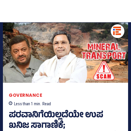
GOVERNANCE
Less than 1
min.
Read
ಪರವಾನಿಗೆಯಿಲ್ಲದೆಯೇ ಉಪ
ಖನಿಜ ಸಾಗಾಣಿಕೆ;