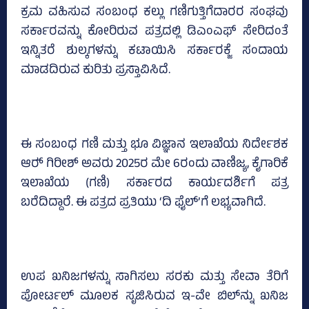
ಕ್ರಮ ವಹಿಸುವ ಸಂಬಂಧ ಕಲ್ಲು ಗಣಿಗುತ್ತಿಗೆದಾರರ ಸಂಘವು
ಸರ್ಕಾರವನ್ನು ಕೋರಿರುವ ಪತ್ರದಲ್ಲಿ ಡಿಎಂಎಫ್‌ ಸೇರಿದಂತೆ
ಇನ್ನಿತರೆ ಶುಲ್ಕಗಳನ್ನು ಕಟಾಯಿಸಿ ಸರ್ಕಾರಕ್ಜೆ ಸಂದಾಯ
ಮಾಡದಿರುವ ಕುರಿತು ಪ್ರಸ್ತಾವಿಸಿದೆ.
ಈ ಸಂಬಂಧ ಗಣಿ ಮತ್ತು ಭೂ ವಿಜ್ಞಾನ ಇಲಾಖೆಯ ನಿರ್ದೇಶಕ
ಆರ್‍‌ ಗಿರೀಶ್‌ ಅವರು 2025ರ ಮೇ 6ರಂದು ವಾಣಿಜ್ಯ, ಕೈಗಾರಿಕೆ
ಇಲಾಖೆಯ (ಗಣಿ) ಸರ್ಕಾರದ ಕಾರ್ಯದರ್ಶಿಗೆ ಪತ್ರ
ಬರೆದಿದ್ದಾರೆ. ಈ ಪತ್ರದ ಪ್ರತಿಯು ‘ದಿ ಫೈಲ್‌’ಗೆ ಲಭ್ಯವಾಗಿದೆ.
ಉಪ ಖನಿಜಗಳನ್ನು ಸಾಗಿಸಲು ಸರಕು ಮತ್ತು ಸೇವಾ ತೆರಿಗೆ
ಪೋರ್ಟಲ್‌ ಮೂಲಕ ಸೃಜಿಸಿರುವ ಇ-ವೇ ಬಿಲ್‌ನ್ನು ಖನಿಜ