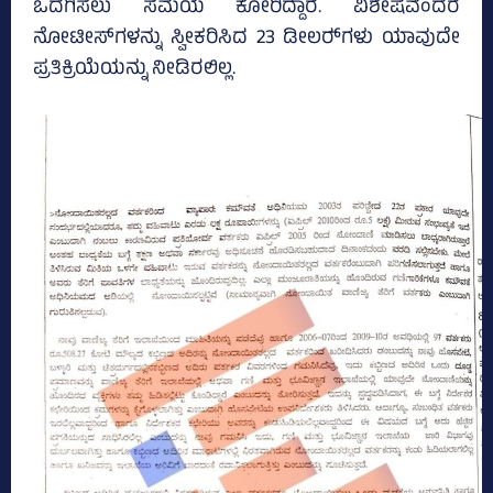
ಒದಗಿಸಲು ಸಮಯ ಕೋರಿದ್ದಾರೆ. ವಿಶೇಷವೆಂದರೆ
ನೋಟೀಸ್‌ಗಳನ್ನು ಸ್ವೀಕರಿಸಿದ 23 ಡೀಲರ್‍‌ಗಳು ಯಾವುದೇ
ಪ್ರತಿಕ್ರಿಯೆಯನ್ನು ನೀಡಿರಲಿಲ್ಲ.