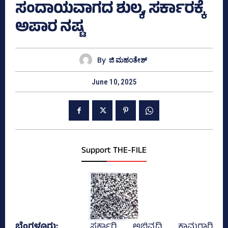
ಸಂದಾಯವಾಗದ ಶುಲ್ಕ, ಸರ್ಕಾರಕ್ಕೆ
ಅಪಾರ ನಷ್ಟ
By
ಜಿ ಮಹಂತೇಶ್
June 10, 2025
Support THE-FILE
ಬೆಂಗಳೂರು;
ಸರ್ಕಾರಿ ಅಭಿವೃದ್ಧಿ ಕಾಮಗಾರಿ