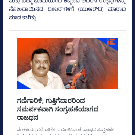
ಮತ್ತು ಪಟ್ಟಾ ಭೂಮಿಯಿಂದ ಕಬ್ಬಿಣದ ಅದಿರಿನ ಉತ್ಪನ್ನಗಳನ್ನು
ನೋಂದಾಯಿಸದ ಡೀಲರ್‍‌ಗಳಿಗೆ (ಯುಆರ್‍‌ಡಿ) ಮಾರಾಟ
ಮಾಡಲಾಗಿತ್ತು.