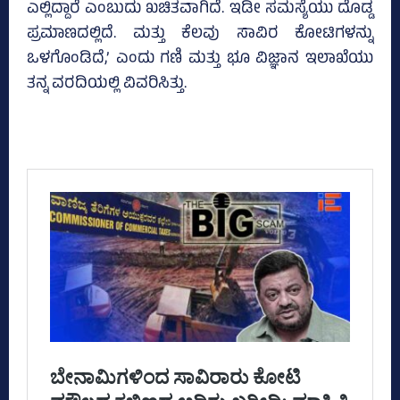
ಎಲ್ಲಿದ್ದಾರೆ ಎಂಬುದು ಖಚಿತವಾಗಿದೆ. ಇಡೀ ಸಮಸ್ಯೆಯು ದೊಡ್ಡ
ಪ್ರಮಾಣದಲ್ಲಿದೆ. ಮತ್ತು ಕೆಲವು ಸಾವಿರ ಕೋಟಿಗಳನ್ನು
ಒಳಗೊಂಡಿದೆ,’ ಎಂದು ಗಣಿ ಮತ್ತು ಭೂ ವಿಜ್ಞಾನ ಇಲಾಖೆಯು
ತನ್ನ ವರದಿಯಲ್ಲಿ ವಿವರಿಸಿತ್ತು.