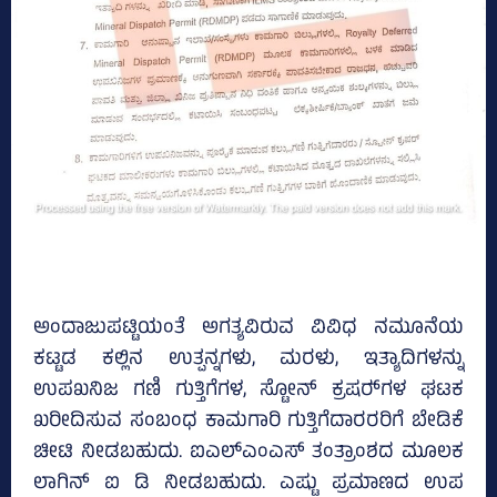
ಅಂದಾಜುಪಟ್ಟಿಯಂತೆ ಅಗತ್ಯವಿರುವ ವಿವಿಧ ನಮೂನೆಯ
ಕಟ್ಟಡ ಕಲ್ಲಿನ ಉತ್ಪನ್ನಗಳು, ಮರಳು, ಇತ್ಯಾದಿಗಳನ್ನು
ಉಪಖನಿಜ ಗಣಿ ಗುತ್ತಿಗೆಗಳ, ಸ್ಟೋನ್‌ ಕ್ರಷರ್‍‌ಗಳ ಘಟಕ
ಖರೀದಿಸುವ ಸಂಬಂಧ ಕಾಮಗಾರಿ ಗುತ್ತಿಗೆದಾರರರಿಗೆ ಬೇಡಿಕೆ
ಚೀಟಿ ನೀಡಬಹುದು. ಐಎಲ್‌ಎಂಎಸ್‌ ತಂತ್ರಾಂಶದ ಮೂಲಕ
ಲಾಗಿನ್‌ ಐ ಡಿ ನೀಡಬಹುದು. ಎಷ್ಟು ಪ್ರಮಾಣದ ಉಪ