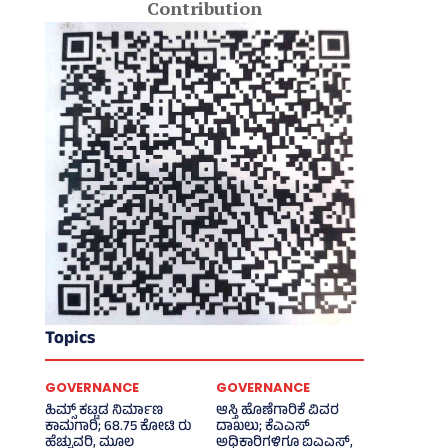
Contribution
Topics
GOVERNANCE
GOVERNANCE
ಹಿಮ್ಸ್‌ ಕಟ್ಟಡ ನಿರ್ಮಾಣ
ಆಸ್ತಿ ಹೊಣೆಗಾರಿಕೆ ವಿವರ
ಕಾಮಗಾರಿ; 68.75 ಕೋಟಿ ರು
ದಾಖಲು; ಕೆಎಎಸ್
ಹೆಚ್ಚುವರಿ, ಮೂಲ
ಅಧಿಕಾರಿಗಳಿಗೂ ಐಎಎಸ್‌,