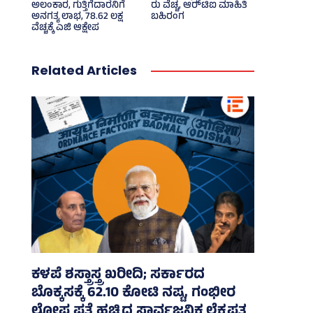
ಅಲಂಕಾರ, ಗುತ್ತಿಗೆದಾರನಿಗೆ
ರು ವೆಚ್ಚ, ಆರ್‍‌ಟಿಐ ಮಾಹಿತಿ
ಅನಗತ್ಯ ಲಾಭ, 78.62 ಲಕ್ಷ
ಬಹಿರಂಗ
ವೆಚ್ಚಕ್ಕೆ ಎಜಿ ಆಕ್ಷೇಪ
Related Articles
ಕಳಪೆ ಶಸ್ತ್ರಾಸ್ತ್ರ ಖರೀದಿ; ಸರ್ಕಾರದ
ಬೊಕ್ಕಸಕ್ಕೆ 62.10 ಕೋಟಿ ನಷ್ಟ, ಗಂಭೀರ
ಲೋಪ ಪತ್ತೆ ಹಚ್ಚಿದ ಸಾರ್ವಜನಿಕ ಲೆಕ್ಕಪತ್ರ