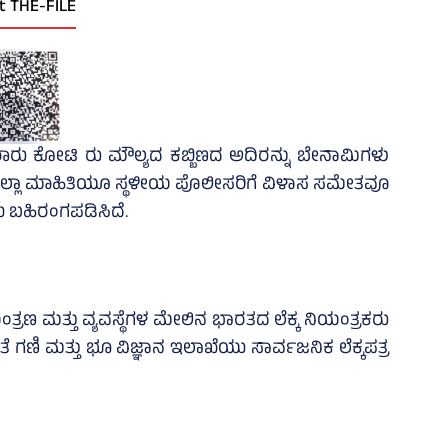
t THE-FILE
ರು ಕೋಟಿ ರು ಮೌಲ್ಯದ ಕಬ್ಬಿಣದ ಅದಿರನ್ನು ಬೇನಾಮಿಗಳು
ಈ ಎಲ್ಲಾ ಮಾಹಿತಿಯೂ ಸ್ಥಳೀಯ ಪೊಲೀಸರಿಗೆ ವಿಳಾಸ ಸಮೇತವೂ
ಯು ಬಹಿರಂಗಪಡಿಸಿದೆ.
ಂತ್ರಣ ಮತ್ತು ವ್ಯವಸ್ಥೆಗಳ ಮೇಲಿನ ಭಾರತದ ಲೆಕ್ಕ ನಿಯಂತ್ರಕರು
ಗಣಿ ಮತ್ತು ಭೂ ವಿಜ್ಞಾನ ಇಲಾಖೆಯು ಸಾರ್ವಜನಿಕ ಲೆಕ್ಕಪತ್ರ