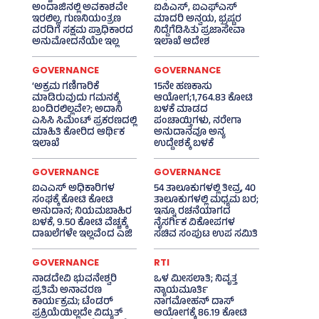
ಅಂದಾಜಿನಲ್ಲಿ ಅವಕಾಶವೇ
ಐಪಿಎಸ್‌, ಐಎಫ್‌ಎಸ್‌
ಇರಲಿಲ್ಲ, ಗುಣನಿಯಂತ್ರಣ
ಮಾದರಿ ಅನ್ವಯ, ಭ್ರಷ್ಟರ
ವರದಿಗೆ ಸಕ್ಷಮ ಪ್ರಾಧಿಕಾರದ
ನಿದ್ದೆಗೆಡಿಸಿತು ಪ್ರಜಾಸೇವಾ
ಅನುಮೋದನೆಯೇ ಇಲ್ಲ
ಇಲಾಖೆ ಆದೇಶ
GOVERNANCE
GOVERNANCE
‘ಅಕ್ರಮ ಗಣಿಗಾರಿಕೆ
15ನೇ ಹಣಕಾಸು
ಮಾಡಿರುವುದು ಗಮನಕ್ಕೆ
ಆಯೋಗ;1,764.83 ಕೋಟಿ
ಬಂದಿರಲಿಲ್ಲವೇ?; ಅದಾನಿ
ಬಳಕೆ ಮಾಡದ
ಎಸಿಸಿ ಸಿಮೆಂಟ್ ಪ್ರಕರಣದಲ್ಲಿ
ಪಂಚಾಯ್ತಿಗಳು, ನರೇಗಾ
ಮಾಹಿತಿ ಕೋರಿದ ಆರ್ಥಿಕ
ಅನುದಾನವೂ ಅನ್ಯ
ಇಲಾಖೆ
ಉದ್ದೇಶಕ್ಕೆ ಬಳಕೆ
GOVERNANCE
GOVERNANCE
ಐಎಎಸ್‌ ಅಧಿಕಾರಿಗಳ
54 ತಾಲೂಕುಗಳಲ್ಲಿ ತೀವ್ರ, 40
ಸಂಘಕ್ಕೆ ಕೋಟಿ ಕೋಟಿ
ತಾಲೂಕುಗಳಲ್ಲಿ ಮಧ್ಯಮ ಬರ;
ಅನುದಾನ; ನಿಯಮಬಾಹಿರ
ಇನ್ನೂ ರಚನೆಯಾಗದ
ಬಳಕೆ, 9.50 ಕೋಟಿ ವೆಚ್ಚಕ್ಕೆ
ನೈಸರ್ಗಿಕ ವಿಕೋಪಗಳ
ದಾಖಲೆಗಳೇ ಇಲ್ಲವೆಂದ ಎಜಿ
ಸಚಿವ ಸಂಪುಟ ಉಪ ಸಮಿತಿ
GOVERNANCE
RTI
ನಾಡದೇವಿ ಭುವನೇಶ್ವರಿ
ಒಳ ಮೀಸಲಾತಿ; ನಿವೃತ್ತ
ಪ್ರತಿಮೆ ಅನಾವರಣ
ನ್ಯಾಯಮೂರ್ತಿ
ಕಾರ್ಯಕ್ರಮ; ಟೆಂಡರ್
ನಾಗಮೋಹನ್ ದಾಸ್
ಪ್ರಕ್ರಿಯೆಯಿಲ್ಲದೇ ವಿದ್ಯುತ್‌
ಆಯೋಗಕ್ಕೆ 86.19 ಕೋಟಿ