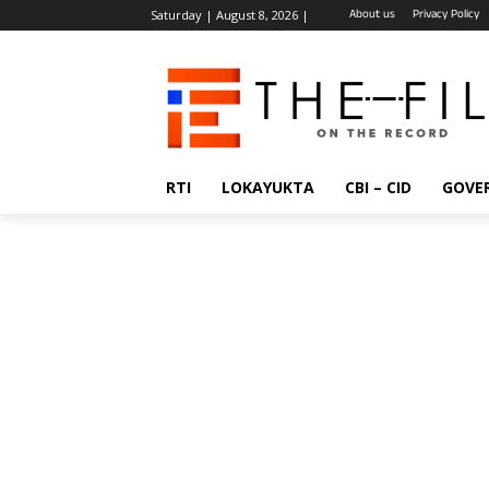
About us
Privacy Policy
Saturday | August 8, 2026 |
RTI
LOKAYUKTA
CBI – CID
GOVE