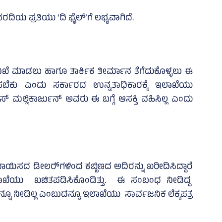
ದಿಯ ಪ್ರತಿಯು ‘ದಿ ಫೈಲ್‌’ಗೆ ಲಭ್ಯವಾಗಿದೆ.
ನಿಖೆ ಮಾಡಲು ಹಾಗೂ ತಾರ್ಕಿಕ ತೀರ್ಮಾನ ತೆಗೆದುಕೊಳ್ಳಲು ಈ
ಹಿಸಬೆಕು ಎಂದು ಸರ್ಕಾರದ ಉನ್ನತಾಧಿಕಾರಕ್ಕೆ ಇಲಾಖೆಯು
 ಮಲ್ಲಿಕಾರ್ಜುನ್‌ ಅವರು ಈ ಬಗ್ಗೆ ಆಸಕ್ತಿ ವಹಿಸಿಲ್ಲ ಎಂದು
ನೋಂದಾಯಿಸದ ಡೀಲರ್‍‌ಗಳಿಂದ ಕಬ್ಬಿಣದ ಅದಿರನ್ನು ಖರೀದಿಸಿದ್ದಾರೆ
ಲಾಖೆಯು ಖಚಿತಪಡಿಸಿಕೊಂಡಿತ್ತು. ಈ ಸಂಬಂಧ ನೀಡಿದ್ದ
ೂ ನೀಡಿಲ್ಲ ಎಂಬುದನ್ನೂ ಇಲಾಖೆಯು ಸಾರ್ವಜನಿಕ ಲೆಕ್ಕಪತ್ರ