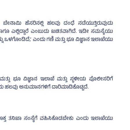
 ಬೇನಾಮಿ ಹೆಸರಿನಲ್ಲಿ ಹಲವು ದಂಧೆ ನಡೆಯುತ್ತಿರುವುದು
ಗೂ ಎಲ್ಲಿದ್ದಾರೆ ಎಂಬುದು ಖಚಿತವಾಗಿದೆ. ಇಡೀ ಸಮಸ್ಯೆಯು
ನ್ನು ಒಳಗೊಂಡಿದೆ,’ ಎಂದು ಗಣಿ ಮತ್ತು ಭೂ ವಿಜ್ಞಾನ ಇಲಾಖೆಯು
ಿ ಮತ್ತು ಭೂ ವಿಜ್ಞಾನ ಇಲಾಖೆ ಮತ್ತು ಸ್ಥಳೀಯ ಪೊಲೀಸರಿಗೆ
ುದು ಹಲವು ಅನುಮಾನಗಳಿಗೆ ದಾರಿಮಾಡಿಕೊಟ್ಟಿದೆ.
ಕ್ತ ತನಿಖಾ ಸಂಸ್ಥೆಗೆ ವಹಿಸಿಕೊಡಬೇಕು ಎಂದು ಇಲಾಖೆಯು