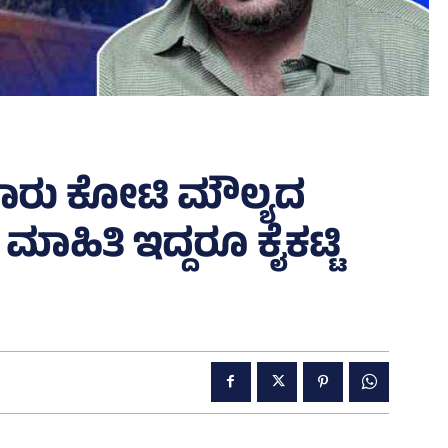
ಾರು ಕೋಟಿ ಮೌಲ್ಯದ
ಮಾಹಿತಿ ಇದ್ದರೂ ಕೈಕಟ್ಟಿ