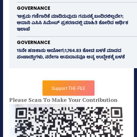
GOVERNANCE
‘ಅಕ್ರಮ ಗಣಿಗಾರಿಕೆ ಮಾಡಿರುವುದು ಗಮನಕ್ಕೆ ಬಂದಿರಲಿಲ್ಲವೇ?;
ಅದಾನಿ ಎಸಿಸಿ ಸಿಮೆಂಟ್ ಪ್ರಕರಣದಲ್ಲಿ ಮಾಹಿತಿ ಕೋರಿದ ಆರ್ಥಿಕ
ಇಲಾಖೆ
GOVERNANCE
15ನೇ ಹಣಕಾಸು ಆಯೋಗ;1,764.83 ಕೋಟಿ ಬಳಕೆ ಮಾಡದ
ಪಂಚಾಯ್ತಿಗಳು, ನರೇಗಾ ಅನುದಾನವೂ ಅನ್ಯ ಉದ್ದೇಶಕ್ಕೆ ಬಳಕೆ
Support THE-FILE
Please Scan To Make Your Contribution