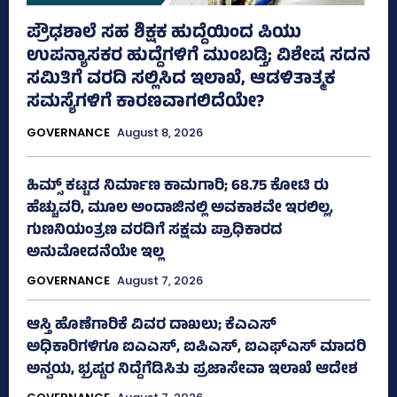
ಪ್ರೌಢಶಾಲೆ ಸಹ ಶಿಕ್ಷಕ ಹುದ್ದೆಯಿಂದ ಪಿಯು
ಉಪನ್ಯಾಸಕರ ಹುದ್ದೆಗಳಿಗೆ ಮುಂಬಡ್ತಿ; ವಿಶೇಷ ಸದನ
ಸಮಿತಿಗೆ ವರದಿ ಸಲ್ಲಿಸಿದ ಇಲಾಖೆ, ಆಡಳಿತಾತ್ಮಕ
ಸಮಸ್ಯೆಗಳಿಗೆ ಕಾರಣವಾಗಲಿದೆಯೇ?
GOVERNANCE
August 8, 2026
ಹಿಮ್ಸ್‌ ಕಟ್ಟಡ ನಿರ್ಮಾಣ ಕಾಮಗಾರಿ; 68.75 ಕೋಟಿ ರು
ಹೆಚ್ಚುವರಿ, ಮೂಲ ಅಂದಾಜಿನಲ್ಲಿ ಅವಕಾಶವೇ ಇರಲಿಲ್ಲ,
ಗುಣನಿಯಂತ್ರಣ ವರದಿಗೆ ಸಕ್ಷಮ ಪ್ರಾಧಿಕಾರದ
ಅನುಮೋದನೆಯೇ ಇಲ್ಲ
GOVERNANCE
August 7, 2026
ಆಸ್ತಿ ಹೊಣೆಗಾರಿಕೆ ವಿವರ ದಾಖಲು; ಕೆಎಎಸ್
ಅಧಿಕಾರಿಗಳಿಗೂ ಐಎಎಸ್‌, ಐಪಿಎಸ್‌, ಐಎಫ್‌ಎಸ್‌ ಮಾದರಿ
ಅನ್ವಯ, ಭ್ರಷ್ಟರ ನಿದ್ದೆಗೆಡಿಸಿತು ಪ್ರಜಾಸೇವಾ ಇಲಾಖೆ ಆದೇಶ