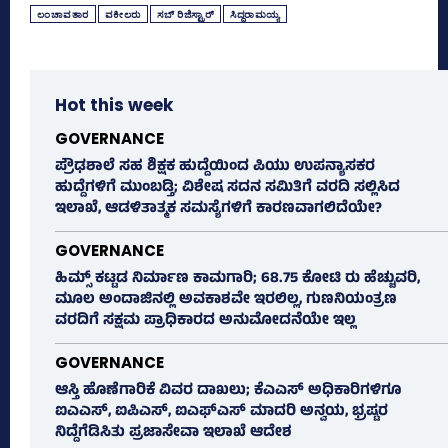
ಲಂಚಾವತಾರ
ವಕೀಲರು
ಸಬ್‌ ರಿಜಿಸ್ಟ್ರಾರ್‌
ಸಿದ್ದರಾಮಯ್ಯ
Hot this week
GOVERNANCE
ಪ್ರೌಢಶಾಲೆ ಸಹ ಶಿಕ್ಷಕ ಹುದ್ದೆಯಿಂದ ಪಿಯು ಉಪನ್ಯಾಸಕರ
ಹುದ್ದೆಗಳಿಗೆ ಮುಂಬಡ್ತಿ; ವಿಶೇಷ ಸದನ ಸಮಿತಿಗೆ ವರದಿ ಸಲ್ಲಿಸಿದ
ಇಲಾಖೆ, ಆಡಳಿತಾತ್ಮಕ ಸಮಸ್ಯೆಗಳಿಗೆ ಕಾರಣವಾಗಲಿದೆಯೇ?
GOVERNANCE
ಹಿಮ್ಸ್‌ ಕಟ್ಟಡ ನಿರ್ಮಾಣ ಕಾಮಗಾರಿ; 68.75 ಕೋಟಿ ರು ಹೆಚ್ಚುವರಿ,
ಮೂಲ ಅಂದಾಜಿನಲ್ಲಿ ಅವಕಾಶವೇ ಇರಲಿಲ್ಲ, ಗುಣನಿಯಂತ್ರಣ
ವರದಿಗೆ ಸಕ್ಷಮ ಪ್ರಾಧಿಕಾರದ ಅನುಮೋದನೆಯೇ ಇಲ್ಲ
GOVERNANCE
ಆಸ್ತಿ ಹೊಣೆಗಾರಿಕೆ ವಿವರ ದಾಖಲು; ಕೆಎಎಸ್ ಅಧಿಕಾರಿಗಳಿಗೂ
ಐಎಎಸ್‌, ಐಪಿಎಸ್‌, ಐಎಫ್‌ಎಸ್‌ ಮಾದರಿ ಅನ್ವಯ, ಭ್ರಷ್ಟರ
ನಿದ್ದೆಗೆಡಿಸಿತು ಪ್ರಜಾಸೇವಾ ಇಲಾಖೆ ಆದೇಶ