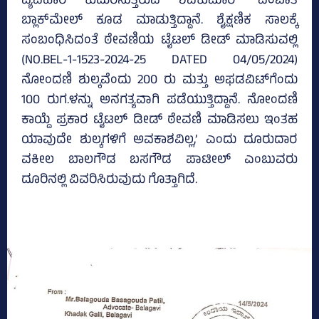
ವ್ಯವಹಾರ ಕುದುರಿಸುತ್ತಿರುವ ಶಿವಕುಮಾರ್‍‌ ಎಂಬಾತ
ಬ್ಲಾಕ್‌ಮೇಲ್‌ ಕೂಡ ಮಾಡುತ್ತಿದ್ದಾನೆ. ಶೈಕ್ಷಣಿಕ ಸಾಲಕ್ಕೆ
ಸಂಬಂಧಿಸಿದಂತೆ ಠೇವಣಿಯ ಟೈಟಲ್‌ ಡೀಡ್‌ ಮಾಡಿಸುವಲ್ಲಿ
(NO.BEL-1-1523-2024-25 DATED 04/05/2024)
ನೋಂದಣಿ ಶುಲ್ಕವೆಂದು 200 ರು ಮತ್ತು ಅಫಡವಿಟ್‌ಗೆಂದು
100 ರುಗ.ಳನ್ನು ಅನಗತ್ಯವಾಗಿ ಪಡೆಯುತ್ತಿದ್ದಾನೆ. ನೋಂದಣಿ
ಕಾಯ್ದೆ ಪ್ರಕಾರ ಟೈಟಲ್ ಡೀಡ್‌ ಠೇವಣಿ ಮಾಡಿಸಲು ಇಂತಹ
ಯಾವುದೇ ಶುಲ್ಕಗಳಿಗೆ ಅವಕಾಶವಿಲ್ಲ,’ ಎಂದು ದೂರುದಾರ
ವಕೀಲ ಬಾಲಗೌಡ ಬಸಗೌಡ ಪಾಟೀಲ್‌ ಎಂಬುವರು
ದೂರಿನಲ್ಲಿ ವಿವರಿಸಿರುವುದು ಗೊತ್ತಾಗಿದೆ.