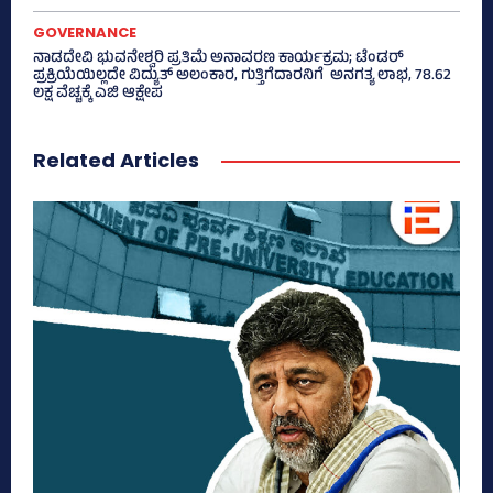
GOVERNANCE
ನಾಡದೇವಿ ಭುವನೇಶ್ವರಿ ಪ್ರತಿಮೆ ಅನಾವರಣ ಕಾರ್ಯಕ್ರಮ; ಟೆಂಡರ್
ಪ್ರಕ್ರಿಯೆಯಿಲ್ಲದೇ ವಿದ್ಯುತ್‌ ಅಲಂಕಾರ, ಗುತ್ತಿಗೆದಾರನಿಗೆ ಅನಗತ್ಯ ಲಾಭ, 78.62
ಲಕ್ಷ ವೆಚ್ಚಕ್ಕೆ ಎಜಿ ಆಕ್ಷೇಪ
Related Articles