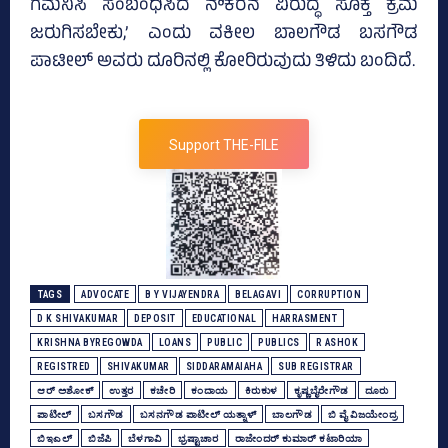
ಗಮನಿಸಿ ಸಂಬಂಧಿಸಿದ ನೌಕರನ ವಿರುದ್ಧ ಸೂಕ್ತ ಕ್ರಮ
ಜರುಗಿಸಬೇಕು,’ ಎಂದು ವಕೀಲ ಬಾಲಗೌಡ ಬಸಗೌಡ
ಪಾಟೀಲ್‌ ಅವರು ದೂರಿನಲ್ಲಿ ಕೋರಿರುವುದು ತಿಳಿದು ಬಂದಿದೆ.
Support THE-FILE
TAGS
ADVOCATE
B Y VIJAYENDRA
BELAGAVI
CORRUPTION
D K SHIVAKUMAR
DEPOSIT
EDUCATIONAL
HARRASMENT
KRISHNA BYREGOWDA
LOANS
PUBLIC
PUBLICS
R ASHOK
REGISTRED
SHIVAKUMAR
SIDDARAMAIAHA
SUB REGISTRAR
ಆರ್‌ ಅಶೋಕ್‌
ಉತ್ತರ
ಕಚೇರಿ
ಕಂದಾಯ
ಕಿರುಕುಳ
ಕೃಷ್ಣಬೈರೇಗೌಡ
ದೂರು
ಪಾಟೀಲ್‌
ಬಸಗೌಡ
ಬಸನಗೌಡ ಪಾಟೀಲ್‌ ಯತ್ನಾಳ್‌
ಬಾಲಗೌಡ
ಬಿ ವೈ ವಿಜಯೇಂದ್ರ
ಬಿಇಎಲ್‌
ಬಿಜೆಪಿ
ಬೆಳಗಾವಿ
ಭ್ರಷ್ಟಾಚಾರ
ರಾಜೇಂದರ್‍‌ ಕುಮಾರ್‍‌ ಕಟಾರಿಯಾ