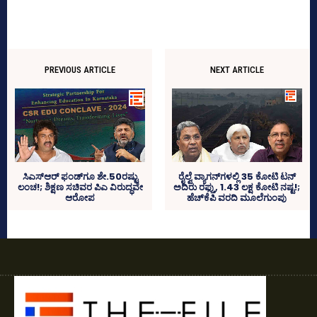
PREVIOUS ARTICLE
NEXT ARTICLE
ಸಿಎಸ್‌ಆರ್‍‌ ಫಂಡ್‌ಗೂ ಶೇ.50ರಷ್ಟು
ರೈಲ್ವೆ ವ್ಯಾಗನ್‌ಗಳಲ್ಲಿ 35 ಕೋಟಿ ಟನ್‌
ಲಂಚ!; ಶಿಕ್ಷಣ ಸಚಿವರ ಪಿಎ ವಿರುದ್ಧವೇ
ಅದಿರು ರಫ್ತು, 1.43 ಲಕ್ಷ ಕೋಟಿ ನಷ್ಟ!;
ಆರೋಪ
ಹೆಚ್‌ಕೆಪಿ ವರದಿ ಮೂಲೆಗುಂಪು