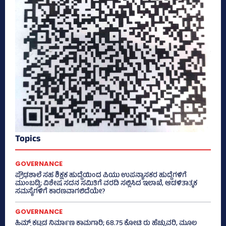
Topics
GOVERNANCE
ಪ್ರೌಢಶಾಲೆ ಸಹ ಶಿಕ್ಷಕ ಹುದ್ದೆಯಿಂದ ಪಿಯು ಉಪನ್ಯಾಸಕರ ಹುದ್ದೆಗಳಿಗೆ
ಮುಂಬಡ್ತಿ; ವಿಶೇಷ ಸದನ ಸಮಿತಿಗೆ ವರದಿ ಸಲ್ಲಿಸಿದ ಇಲಾಖೆ, ಆಡಳಿತಾತ್ಮಕ
ಸಮಸ್ಯೆಗಳಿಗೆ ಕಾರಣವಾಗಲಿದೆಯೇ?
GOVERNANCE
ಹಿಮ್ಸ್‌ ಕಟ್ಟಡ ನಿರ್ಮಾಣ ಕಾಮಗಾರಿ; 68.75 ಕೋಟಿ ರು ಹೆಚ್ಚುವರಿ, ಮೂಲ