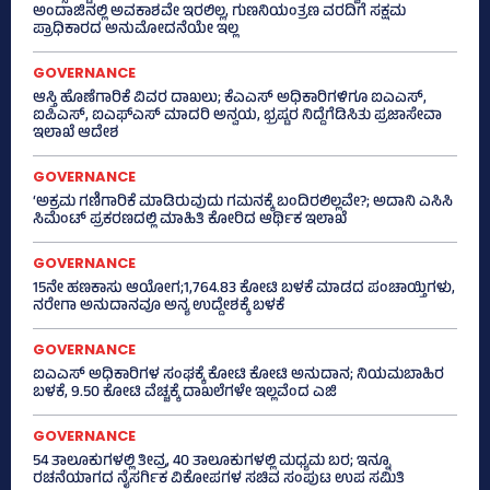
ಅಂದಾಜಿನಲ್ಲಿ ಅವಕಾಶವೇ ಇರಲಿಲ್ಲ, ಗುಣನಿಯಂತ್ರಣ ವರದಿಗೆ ಸಕ್ಷಮ
ಪ್ರಾಧಿಕಾರದ ಅನುಮೋದನೆಯೇ ಇಲ್ಲ
GOVERNANCE
ಆಸ್ತಿ ಹೊಣೆಗಾರಿಕೆ ವಿವರ ದಾಖಲು; ಕೆಎಎಸ್ ಅಧಿಕಾರಿಗಳಿಗೂ ಐಎಎಸ್‌,
ಐಪಿಎಸ್‌, ಐಎಫ್‌ಎಸ್‌ ಮಾದರಿ ಅನ್ವಯ, ಭ್ರಷ್ಟರ ನಿದ್ದೆಗೆಡಿಸಿತು ಪ್ರಜಾಸೇವಾ
ಇಲಾಖೆ ಆದೇಶ
GOVERNANCE
‘ಅಕ್ರಮ ಗಣಿಗಾರಿಕೆ ಮಾಡಿರುವುದು ಗಮನಕ್ಕೆ ಬಂದಿರಲಿಲ್ಲವೇ?; ಅದಾನಿ ಎಸಿಸಿ
ಸಿಮೆಂಟ್ ಪ್ರಕರಣದಲ್ಲಿ ಮಾಹಿತಿ ಕೋರಿದ ಆರ್ಥಿಕ ಇಲಾಖೆ
GOVERNANCE
15ನೇ ಹಣಕಾಸು ಆಯೋಗ;1,764.83 ಕೋಟಿ ಬಳಕೆ ಮಾಡದ ಪಂಚಾಯ್ತಿಗಳು,
ನರೇಗಾ ಅನುದಾನವೂ ಅನ್ಯ ಉದ್ದೇಶಕ್ಕೆ ಬಳಕೆ
GOVERNANCE
ಐಎಎಸ್‌ ಅಧಿಕಾರಿಗಳ ಸಂಘಕ್ಕೆ ಕೋಟಿ ಕೋಟಿ ಅನುದಾನ; ನಿಯಮಬಾಹಿರ
ಬಳಕೆ, 9.50 ಕೋಟಿ ವೆಚ್ಚಕ್ಕೆ ದಾಖಲೆಗಳೇ ಇಲ್ಲವೆಂದ ಎಜಿ
GOVERNANCE
54 ತಾಲೂಕುಗಳಲ್ಲಿ ತೀವ್ರ, 40 ತಾಲೂಕುಗಳಲ್ಲಿ ಮಧ್ಯಮ ಬರ; ಇನ್ನೂ
ರಚನೆಯಾಗದ ನೈಸರ್ಗಿಕ ವಿಕೋಪಗಳ ಸಚಿವ ಸಂಪುಟ ಉಪ ಸಮಿತಿ