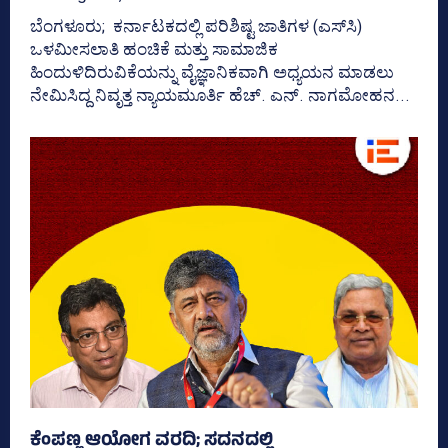
ಬೆಂಗಳೂರು; ಕರ್ನಾಟಕದಲ್ಲಿ ಪರಿಶಿಷ್ಟ ಜಾತಿಗಳ (ಎಸ್‌ಸಿ)
ಒಳಮೀಸಲಾತಿ ಹಂಚಿಕೆ ಮತ್ತು ಸಾಮಾಜಿಕ
ಹಿಂದುಳಿದಿರುವಿಕೆಯನ್ನು ವೈಜ್ಞಾನಿಕವಾಗಿ ಅಧ್ಯಯನ ಮಾಡಲು
ನೇಮಿಸಿದ್ದ ನಿವೃತ್ತ ನ್ಯಾಯಮೂರ್ತಿ ಹೆಚ್. ಎನ್. ನಾಗಮೋಹನ...
ಕೆಂಪಣ್ಣ ಆಯೋಗ ವರದಿ; ಸದನದಲ್ಲಿ