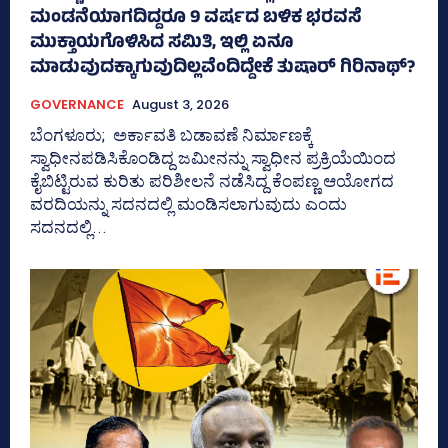
ಮಂಡನೆಯಾಗದಿದ್ದರೂ 9 ವರ್ಷದ ಬಳಿಕ ಭರವಸೆ
ಮುಕ್ತಾಯಗೊಳಿಸಿದ ಸಮಿತಿ, ಇಲ್ಲಿ ಏನೂ
ಮಾಡುವುದಕ್ಕಾಗುವುದಿಲ್ಲವೆಂದಿದ್ದೇಕೆ ತುಷಾರ್ ಗಿರಿನಾಥ್?
GOVERNANCE
August 3, 2026
ಬೆಂಗಳೂರು; ಅರ್ಕಾವತಿ ಬಡಾವಣೆ ನಿರ್ಮಾಣಕ್ಕೆ
ಸ್ವಾಧೀನಪಡಿಸಿಕೊಂಡಿದ್ದ ಜಮೀನನ್ನು ಸ್ವಾಧೀನ ಪ್ರಕ್ರಿಯೆಯಿಂದ
ಕೈಬಿಟ್ಟಿರುವ ಕುರಿತು ಪರಿಶೀಲನೆ ನಡೆಸಿದ್ದ ಕೆಂಪಣ್ಣ ಆಯೋಗದ
ವರದಿಯನ್ನು ಸದನದಲ್ಲಿ ಮಂಡಿಸಲಾಗುವುದು ಎಂದು
ಸದನದಲ್ಲಿ...