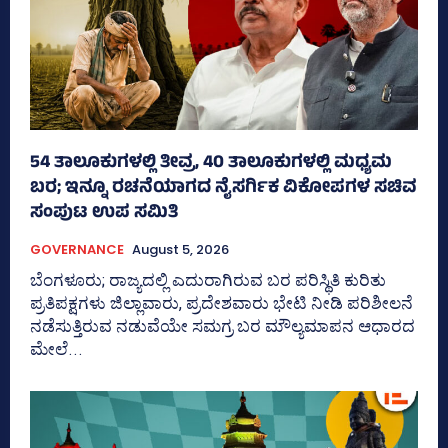
54 ತಾಲೂಕುಗಳಲ್ಲಿ ತೀವ್ರ, 40 ತಾಲೂಕುಗಳಲ್ಲಿ ಮಧ್ಯಮ
ಬರ; ಇನ್ನೂ ರಚನೆಯಾಗದ ನೈಸರ್ಗಿಕ ವಿಕೋಪಗಳ ಸಚಿವ
ಸಂಪುಟ ಉಪ ಸಮಿತಿ
GOVERNANCE
August 5, 2026
ಬೆಂಗಳೂರು; ರಾಜ್ಯದಲ್ಲಿ ಎದುರಾಗಿರುವ ಬರ ಪರಿಸ್ಥಿತಿ ಕುರಿತು
ಪ್ರತಿಪಕ್ಷಗಳು ಜಿಲ್ಲಾವಾರು, ಪ್ರದೇಶವಾರು ಭೇಟಿ ನೀಡಿ ಪರಿಶೀಲನೆ
ನಡೆಸುತ್ತಿರುವ ನಡುವೆಯೇ ಸಮಗ್ರ ಬರ ಮೌಲ್ಯಮಾಪನ ಆಧಾರದ
ಮೇಲೆ...