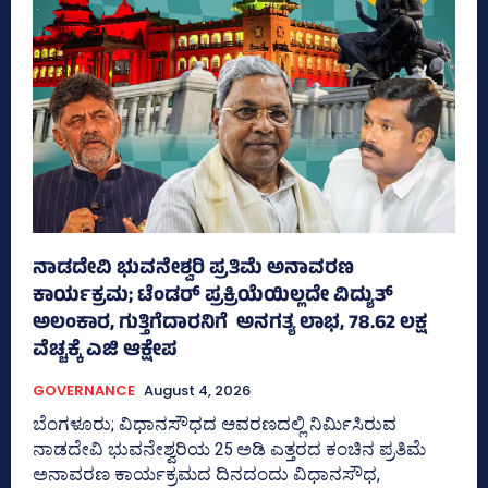
ನಾಡದೇವಿ ಭುವನೇಶ್ವರಿ ಪ್ರತಿಮೆ ಅನಾವರಣ
ಕಾರ್ಯಕ್ರಮ; ಟೆಂಡರ್ ಪ್ರಕ್ರಿಯೆಯಿಲ್ಲದೇ ವಿದ್ಯುತ್‌
ಅಲಂಕಾರ, ಗುತ್ತಿಗೆದಾರನಿಗೆ ಅನಗತ್ಯ ಲಾಭ, 78.62 ಲಕ್ಷ
ವೆಚ್ಚಕ್ಕೆ ಎಜಿ ಆಕ್ಷೇಪ
GOVERNANCE
August 4, 2026
ಬೆಂಗಳೂರು; ವಿಧಾನಸೌಧದ ಆವರಣದಲ್ಲಿ ನಿರ್ಮಿಸಿರುವ
ನಾಡದೇವಿ ಭುವನೇಶ್ವರಿಯ 25 ಅಡಿ ಎತ್ತರದ ಕಂಚಿನ ಪ್ರತಿಮೆ
ಅನಾವರಣ ಕಾರ್ಯಕ್ರಮದ ದಿನದಂದು ವಿಧಾನಸೌಧ,