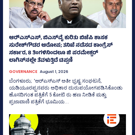
ಆರ್‍‌ಎಸ್‌ಎಸ್‌, ಬಿಎಸ್‌ವೈ ಕುರಿತು ಬಿಜೆಪಿ ಶಾಸಕ
ಸುರೇಶ್‌ಗೌಡರ ಆರೋಪ; ತನಿಖೆ ನಡೆಸದ ಕಾಂಗ್ರೆಸ್‌
ಸರ್ಕಾರ, 8 ತಿಂಗಳಿನಿಂದಲೂ ಜಿ ಪರಮೇಶ್ವರ್
ಲಾಗಿನ್‌ನಲ್ಲೇ ತೆವಳುತ್ತಿದೆ ಟಿಪ್ಪಣಿ
GOVERNANCE
August 1, 2026
ಬೆಂಗಳೂರು; 'ಆರ್‍‌ಎಸ್‌ಎಸ್‌ ಅತೀ ಭ್ರಷ್ಟ ಸಂಘಟನೆ,
ಯಡಿಯೂರಪ್ಪನವರು ಅಧಿಕಾರ ದುರುಪಯೋಗಪಡಿಸಿಕೊಂಡು
ಹೊಸದಿಗಂತ ಪತ್ರಿಕೆಗೆ 5 ಕೋಟಿ ರು ಹಣ ನೀಡಿಕೆ ಮತ್ತು
ಪ್ರಜಾವಾಣಿ ಪತ್ರಿಕೆಗೆ ಭೂಮಿಯ...