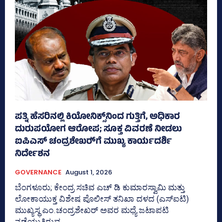
ಪತ್ನಿ ಹೆಸರಿನಲ್ಲಿ ಕಿಯೋನಿಕ್ಸ್‌ನಿಂದ ಗುತ್ತಿಗೆ, ಅಧಿಕಾರ
ದುರುಪಯೋಗ ಆರೋಪ; ಸೂಕ್ತ ವಿವರಣೆ ನೀಡಲು
ಐಪಿಎಸ್‌ ಚಂದ್ರಶೇಖರ್‍‌ಗೆ ಮುಖ್ಯ ಕಾರ್ಯದರ್ಶಿ
ನಿರ್ದೇಶನ
GOVERNANCE
August 1, 2026
ಬೆಂಗಳೂರು; ಕೇಂದ್ರ ಸಚಿವ ಎಚ್‌ ಡಿ ಕುಮಾರಸ್ವಾಮಿ ಮತ್ತು
ಲೋಕಾಯುಕ್ತ ವಿಶೇಷ ಪೊಲೀಸ್‌ ತನಿಖಾ ದಳದ (ಎಸ್‌ಐಟಿ)
ಮುಖ್ಯಸ್ಥ ಎಂ.ಚಂದ್ರಶೇಖರ್‌ ಅವರ ಮಧ್ಯೆ ಜಟಾಪಟಿ
ನಡೆಯುತ್ತಿರುವ...