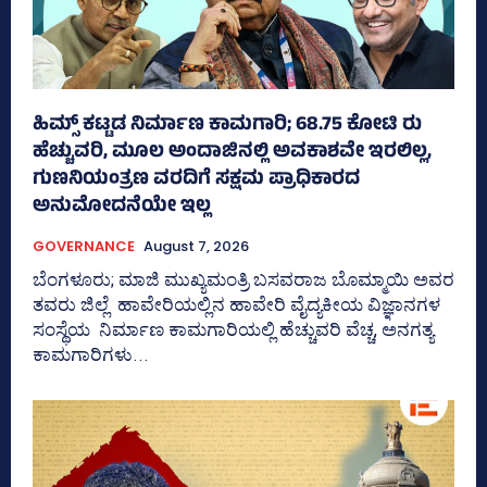
ಹಿಮ್ಸ್‌ ಕಟ್ಟಡ ನಿರ್ಮಾಣ ಕಾಮಗಾರಿ; 68.75 ಕೋಟಿ ರು
ಹೆಚ್ಚುವರಿ, ಮೂಲ ಅಂದಾಜಿನಲ್ಲಿ ಅವಕಾಶವೇ ಇರಲಿಲ್ಲ,
ಗುಣನಿಯಂತ್ರಣ ವರದಿಗೆ ಸಕ್ಷಮ ಪ್ರಾಧಿಕಾರದ
ಅನುಮೋದನೆಯೇ ಇಲ್ಲ
GOVERNANCE
August 7, 2026
ಬೆಂಗಳೂರು; ಮಾಜಿ ಮುಖ್ಯಮಂತ್ರಿ ಬಸವರಾಜ ಬೊಮ್ಮಾಯಿ ಅವರ
ತವರು ಜಿಲ್ಲೆ ಹಾವೇರಿಯಲ್ಲಿನ ಹಾವೇರಿ ವೈದ್ಯಕೀಯ ವಿಜ್ಞಾನಗಳ
ಸಂಸ್ಥೆಯ ನಿರ್ಮಾಣ ಕಾಮಗಾರಿಯಲ್ಲಿ ಹೆಚ್ಚುವರಿ ವೆಚ್ಚ, ಅನಗತ್ಯ
ಕಾಮಗಾರಿಗಳು...