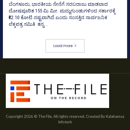
ಬೆಂಗಳೂರು; ಭಾರತೀಯ ಸೇನೆಗೆ ಸರಬರಾಜು ಮಾಡಲಾದ
ದೋಷಪೂರಿತ 155 ಮಿ.ಮೀ. ಮದ್ದುಗುಂಡುಗಳಿಂದ ಸರ್ಕಾರಕ್ಕೆ
₹62.10 ಕೋಟಿ ನಷ್ಟವಾಗಿದೆ ಎಂದು ಸಂಸತ್ತಿನ ಸಾರ್ವಜನಿಕ
ಲೆಕ್ಕಪತ್ರ ಸಮಿತಿ ತನ್ನ...
Load more
Copyright 2026 © The File. All rights reserved. Created By Kalahamsa
Infotech