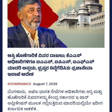
ಆಸ್ತಿ ಹೊಣೆಗಾರಿಕೆ ವಿವರ ದಾಖಲು; ಕೆಎಎಸ್
ಅಧಿಕಾರಿಗಳಿಗೂ ಐಎಎಸ್‌, ಐಪಿಎಸ್‌, ಐಎಫ್‌ಎಸ್‌
ಮಾದರಿ ಅನ್ವಯ, ಭ್ರಷ್ಟರ ನಿದ್ದೆಗೆಡಿಸಿತು ಪ್ರಜಾಸೇವಾ
ಇಲಾಖೆ ಆದೇಶ
GOVERNANCE
August 7, 2026
ಬೆಂಗಳೂರು; ಅಖಿಲ ಭಾರತ ಸೇವೆಗಳ ಅಧಿಕಾರಿಗಳು ಆಸ್ತಿ ಮತ್ತು
ಹೊಣೆಗಾರಿಕೆ ವಿವರಗಳನ್ನು ಕೇಂದ್ರ ಸರ್ಕಾರದ ಇ-ಪಾರ್
ಅಪ್ಲೀಕೇಷನ್‌ ಮೂಲಕ ಸಲ್ಲಿಸುತ್ತಿರುವ ಮಾದರಿಯಲ್ಲಿಯೇ ಇದೀಗ
ಕರ್ನಾಟಕ ಆಡಳಿತ...