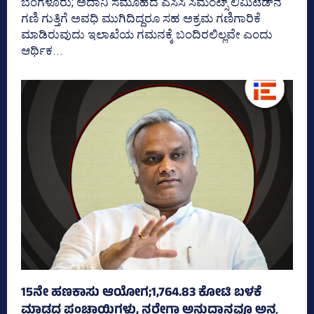
ಬೆಂಗಳೂರು; ಅದಾನಿ ಸಮೂಹದ ಎಸಿಸಿ ಸಿಮೆಂಟ್ಸ್‌ ಲಿಮಿಟೆಡ್‌ನ
ಗಣಿ ಗುತ್ತಿಗೆ ಅವಧಿ ಮುಗಿದಿದ್ದರೂ ಸಹ ಅಕ್ರಮ ಗಣಿಗಾರಿಕೆ
ಮಾಡಿರುವುದು ಇಲಾಖೆಯ ಗಮನಕ್ಕೆ ಬಂದಿರಲಿಲ್ಲವೇ ಎಂದು
ಆರ್ಥಿಕ...
15ನೇ ಹಣಕಾಸು ಆಯೋಗ;1,764.83 ಕೋಟಿ ಬಳಕೆ
ಮಾಡದ ಪಂಚಾಯ್ತಿಗಳು, ನರೇಗಾ ಅನುದಾನವೂ ಅನ್ಯ