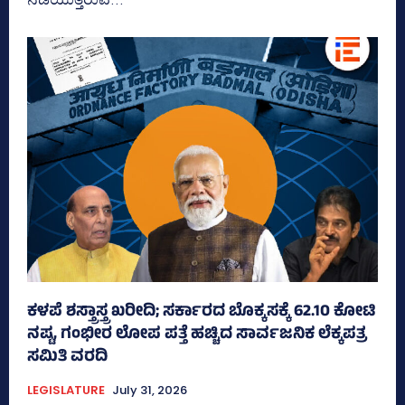
ಕಳಪೆ ಶಸ್ತ್ರಾಸ್ತ್ರ ಖರೀದಿ; ಸರ್ಕಾರದ ಬೊಕ್ಕಸಕ್ಕೆ 62.10 ಕೋಟಿ
ನಷ್ಟ, ಗಂಭೀರ ಲೋಪ ಪತ್ತೆ ಹಚ್ಚಿದ ಸಾರ್ವಜನಿಕ ಲೆಕ್ಕಪತ್ರ
ಸಮಿತಿ ವರದಿ
LEGISLATURE
July 31, 2026