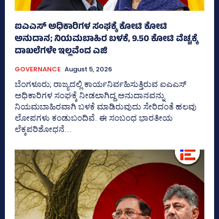
ಐಎಎಸ್‌ ಅಧಿಕಾರಿಗಳ ಸಂಘಕ್ಕೆ ಕೋಟಿ ಕೋಟಿ
ಅನುದಾನ; ನಿಯಮಬಾಹಿರ ಬಳಕೆ, 9.50 ಕೋಟಿ ವೆಚ್ಚಕ್ಕೆ
ದಾಖಲೆಗಳೇ ಇಲ್ಲವೆಂದ ಎಜಿ
GOVERNANCE
August 5, 2026
ಬೆಂಗಳೂರು; ರಾಜ್ಯದಲ್ಲಿ ಕಾರ್ಯನಿರ್ವಹಿಸುತ್ತಿರುವ ಐಎಎಸ್‌
ಅಧಿಕಾರಿಗಳ ಸಂಘಕ್ಕೆ ನೀಡಲಾಗಿದ್ದ ಅನುದಾನವನ್ನು
ನಿಯಮಬಾಹಿರವಾಗಿ ಬಳಕೆ ಮಾಡಿರುವುದು ಸೇರಿದಂತೆ ಹಲವು
ಲೋಪಗಳು ಕಂಡುಬಂದಿವೆ. ಈ ಸಂಬಂಧ ಭಾರತೀಯ
ಲೆಕ್ಕಪರಿಶೋಧನೆ...