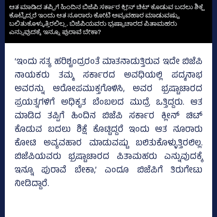
‘ಇಂದು ಸತ್ಯ ಹರಿಶ್ಚಂದ್ರರಂತೆ ಮಾತನಾಡುತ್ತಿರುವ ಇದೇ ಬಿಜೆಪಿ
ನಾಯಕರು ತಮ್ಮ ಸರ್ಕಾರದ ಅವಧಿಯಲ್ಲಿ ಪದ್ಮನಾಭ
ಅವರನ್ನು ಆರೋಪಮುಕ್ತಗೊಳಿಸಿ, ಅವರ ಭ್ರಷ್ಟಾಚಾರದ
ಪ್ರಯತ್ನಗಳಿಗೆ ಅಧಿಕೃತ ಬೆಂಬಲದ ಮುದ್ರೆ ಒತ್ತಿದ್ದರು. ಆತ
ಮಾಡಿದ ತಪ್ಪಿಗೆ ಹಿಂದಿನ ಬಿಜೆಪಿ ಸರ್ಕಾರ ಕ್ಲೀನ್ ಚಿಟ್
ಕೊಡುವ ಬದಲು ಶಿಕ್ಷೆ ಕೊಟ್ಟಿದ್ದರೆ ಇಂದು ಆತ ನೂರಾರು
ಕೋಟಿ ಅವ್ಯವಹಾರ ಮಾಡುವಷ್ಟು ಬಲಿತುಕೊಳ್ಳುತ್ತಿರಲಿಲ್ಲ.
ಬಿಜೆಪಿಯವರು ಭ್ರಷ್ಟಾಚಾರದ ಪಿತಾಮಹರು ಎನ್ನುವುದಕ್ಕೆ
ಇನ್ನೂ ಪುರಾವೆ ಬೇಕಾ,’ ಎಂದೂ ಬಿಜೆಪಿಗೆ ತಿರುಗೇಟು
ನೀಡಿದ್ದಾರೆ.