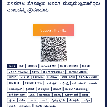
ಬಸವರಾಜ ಬೊಮ್ಮಾಯಿ ಅವರೂ ಮುಖ್ಯಮಂತ್ರಿಯಾಗಿದ್ದರು
ಎಂಬುದನ್ನು ಸ್ಮರಿಸಬಹುದು.
Support THE-FILE
TAGS
BJP
BOARDS
CANARA BANK
CORPORATIONS
CREDIT
D K SHIVAKUMAR
FRAUD
H D KUMARSWAMY
IRAVATA SCHEME
MICRO
MISUSE
PRERANA
R ASHOK
SAMRUDDHI
SIDDARAMAIAHA
TUMAKURU
VALMIKI PEETA
ಅಂಬೇಡ್ಕರ್‌
ಅಭಿವೃದ್ದಿ
ಆರ್‌ ಅಶೋಕ್‌
ಐರಾವತ
ಕೆನರಾ ಬ್ಯಾಂಕ್‌
ಕ್ರಿಮಿನಲ್‌
ಜಿ ಪದ್ಮನಾಭ
ಜೆಡಿಎಸ್‌
ಡಾ ಹೆಚ್‌ ಸಿ ಮಹದೇವಪ್ಪ
ಡಿ ಕೆ ಶಿವಕುಮಾರ್
ನಿಗಮ
ಪಂಗಡಗಳು
ಪರಿಶಿಷ್ಟ
ಪೊಲೀಸ್‌ ಠಾಣೆ
ಪ್ರತಿಪಕ್ಷ
ಪ್ರೇರಣ
ಬಿಜೆಪಿ
ಮಂಡಳಿ
ಮಾಗಡಿ
ಮೈಕ್ರೋ ಕ್ರೆಡಿಟ್‌
ಮೊಕದ್ದಮೆ
ವಾಲ್ಮೀಕಿ
ಸಮೃದ್ದಿ
ಸಿದ್ದರಾಮಯ್ಯ
ಹೆಚ್‌ ಡಿ ಕುಮಾರಸ್ವಾಮಿ