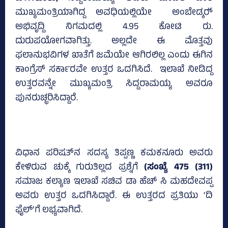
ಮುಖ್ಯಮಂತ್ರಿಯಾಗಿದ್ದ ಅವಧಿಯಲ್ಲಿಯೇ ಅಂಬೇಡ್ಕರ್‍‌
ಅಭಿವೃದ್ದಿ ನಿಗಮದಲ್ಲಿ 4.95 ಕೋಟಿ ರು.
ದುರುಪಯೋಗವಾಗಿತ್ತು. ಅಲ್ಲದೇ ಈ ಮೊತ್ತವು
ಫಲಾನುಭವಿಗಳ ಖಾತೆಗೆ ಜಮೆಯೇ ಆಗಿರಲಿಲ್ಲ ಎಂದು ಈಗಿನ
ಕಾಂಗ್ರೆಸ್‌ ಸರ್ಕಾರವೇ ಉತ್ತರ ಒದಗಿಸಿದೆ. ಇಲಾಖೆ ನೀಡಿದ್ದ
ಉತ್ತರವನ್ನೇ ಮುಖ್ಯಮಂತ್ರಿ ಸಿದ್ದರಾಮಯ್ಯ ಅವರೂ
ಪುನರುಚ್ಛರಿಸಿದ್ದಾರೆ.
ವಿಧಾನ ಪರಿಷತ್‌ನ ಸದಸ್ಯ ತಿಪ್ಪಣ್ಣ ಕಮಕನೂರು ಅವರು
ಕೇಳಿರುವ ಚುಕ್ಕೆ ಗುರುತಿಲ್ಲದ ಪ್ರಶ್ನೆಗೆ
(ಸಂಖ್ಯೆ 475 (311)
ಸಮಾಜ ಕಲ್ಯಾಣ ಇಲಾಖೆ ಸಚಿವ ಡಾ ಹೆಚ್‌ ಸಿ ಮಹದೇವಪ್ಪ
ಅವರು ಉತ್ತರ ಒದಗಿಸಿದ್ದಾರೆ. ಈ ಉತ್ತರದ ಪ್ರತಿಯು ‘ದಿ
ಫೈಲ್‌’ಗೆ ಲಭ್ಯವಾಗಿದೆ.