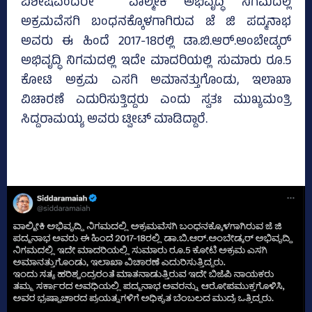
ವಿಶೇಷವೆಂದರೇ ವಾಲ್ಮೀಕಿ ಅಭಿವೃದ್ಧಿ ನಿಗಮದಲ್ಲಿ
ಅಕ್ರಮವೆಸಗಿ ಬಂಧನಕ್ಕೊಳಗಾಗಿರುವ ಜೆ ಜಿ ಪದ್ಮನಾಭ
ಅವರು ಈ ಹಿಂದೆ 2017-18ರಲ್ಲಿ ಡಾ.ಬಿ.ಆರ್.ಅಂಬೇಡ್ಕರ್
ಅಭಿವೃದ್ಧಿ ನಿಗಮದಲ್ಲಿ ಇದೇ ಮಾದರಿಯಲ್ಲಿ ಸುಮಾರು ರೂ.5
ಕೋಟಿ ಅಕ್ರಮ‌ ಎಸಗಿ ಅಮಾನತ್ತುಗೊಂಡು, ಇಲಾಖಾ
ವಿಚಾರಣೆ ಎದುರಿಸುತ್ತಿದ್ದರು ಎಂದು ಸ್ವತಃ ಮುಖ್ಯಮಂತ್ರಿ
ಸಿದ್ದರಾಮಯ್ಯ ಅವರು ಟ್ವೀಟ್‌ ಮಾಡಿದ್ದಾರೆ.