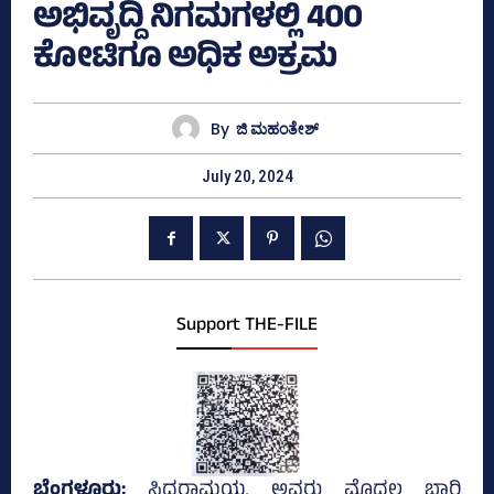
ಅಭಿವೃದ್ದಿ ನಿಗಮಗಳಲ್ಲಿ 400
ಕೋಟಿಗೂ ಅಧಿಕ ಅಕ್ರಮ
By
ಜಿ ಮಹಂತೇಶ್
July 20, 2024
Support THE-FILE
ಬೆಂಗಳೂರು;
ಸಿದ್ದರಾಮಯ್ಯ ಅವರು ಮೊದಲ ಬಾರಿ