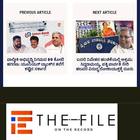
PREVIOUS ARTICLE
NEXT ARTICLE
ವಾಲ್ಮೀಕಿ ಅಭಿವೃದ್ದಿ ನಿಗಮದ 89 ಕೋಟಿ
ಬದಲಿ ನಿವೇಶನ ಹಂಚಿಕೆಯಲ್ಲಿ ಅಕ್ರಮ;
ಹಗರಣ; ಯೂನಿಯನ್‌ ಬ್ಯಾಂಕ್‌ನ ತಲೆಗೆ
ಸಿದ್ದರಾಮಯ್ಯ, ಪತ್ನಿ ಪಾರ್ವತಿ ಸೇರಿ
ಕಟ್ಟಿದ ಸರ್ಕಾರ
ಹಲವರ ವಿರುದ್ಧ ಲೋಕಾಯುಕ್ತಕ್ಕೆ ದೂರು