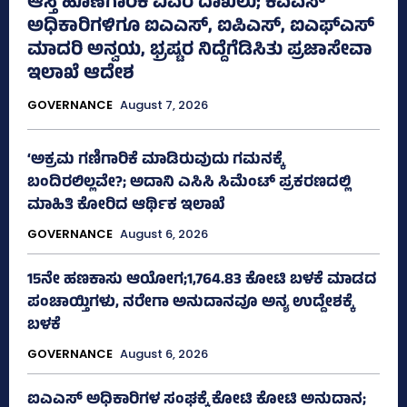
ಆಸ್ತಿ ಹೊಣೆಗಾರಿಕೆ ವಿವರ ದಾಖಲು; ಕೆಎಎಸ್
ಅಧಿಕಾರಿಗಳಿಗೂ ಐಎಎಸ್‌, ಐಪಿಎಸ್‌, ಐಎಫ್‌ಎಸ್‌
ಮಾದರಿ ಅನ್ವಯ, ಭ್ರಷ್ಟರ ನಿದ್ದೆಗೆಡಿಸಿತು ಪ್ರಜಾಸೇವಾ
ಇಲಾಖೆ ಆದೇಶ
GOVERNANCE
August 7, 2026
‘ಅಕ್ರಮ ಗಣಿಗಾರಿಕೆ ಮಾಡಿರುವುದು ಗಮನಕ್ಕೆ
ಬಂದಿರಲಿಲ್ಲವೇ?; ಅದಾನಿ ಎಸಿಸಿ ಸಿಮೆಂಟ್ ಪ್ರಕರಣದಲ್ಲಿ
ಮಾಹಿತಿ ಕೋರಿದ ಆರ್ಥಿಕ ಇಲಾಖೆ
GOVERNANCE
August 6, 2026
15ನೇ ಹಣಕಾಸು ಆಯೋಗ;1,764.83 ಕೋಟಿ ಬಳಕೆ ಮಾಡದ
ಪಂಚಾಯ್ತಿಗಳು, ನರೇಗಾ ಅನುದಾನವೂ ಅನ್ಯ ಉದ್ದೇಶಕ್ಕೆ
ಬಳಕೆ
GOVERNANCE
August 6, 2026
ಐಎಎಸ್‌ ಅಧಿಕಾರಿಗಳ ಸಂಘಕ್ಕೆ ಕೋಟಿ ಕೋಟಿ ಅನುದಾನ;