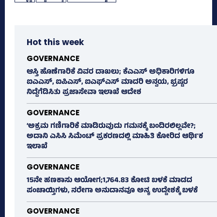
Hot this week
GOVERNANCE
ಆಸ್ತಿ ಹೊಣೆಗಾರಿಕೆ ವಿವರ ದಾಖಲು; ಕೆಎಎಸ್ ಅಧಿಕಾರಿಗಳಿಗೂ
ಐಎಎಸ್‌, ಐಪಿಎಸ್‌, ಐಎಫ್‌ಎಸ್‌ ಮಾದರಿ ಅನ್ವಯ, ಭ್ರಷ್ಟರ
ನಿದ್ದೆಗೆಡಿಸಿತು ಪ್ರಜಾಸೇವಾ ಇಲಾಖೆ ಆದೇಶ
GOVERNANCE
‘ಅಕ್ರಮ ಗಣಿಗಾರಿಕೆ ಮಾಡಿರುವುದು ಗಮನಕ್ಕೆ ಬಂದಿರಲಿಲ್ಲವೇ?;
ಅದಾನಿ ಎಸಿಸಿ ಸಿಮೆಂಟ್ ಪ್ರಕರಣದಲ್ಲಿ ಮಾಹಿತಿ ಕೋರಿದ ಆರ್ಥಿಕ
ಇಲಾಖೆ
GOVERNANCE
15ನೇ ಹಣಕಾಸು ಆಯೋಗ;1,764.83 ಕೋಟಿ ಬಳಕೆ ಮಾಡದ
ಪಂಚಾಯ್ತಿಗಳು, ನರೇಗಾ ಅನುದಾನವೂ ಅನ್ಯ ಉದ್ದೇಶಕ್ಕೆ ಬಳಕೆ
GOVERNANCE