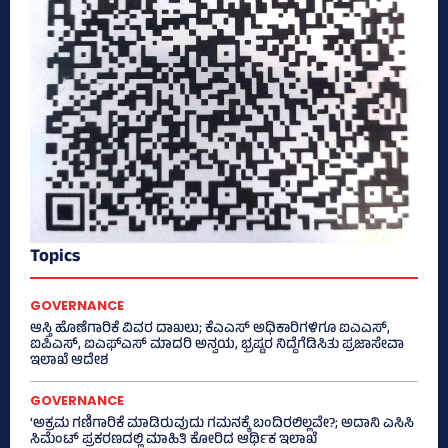
Topics
GOVERNANCE
ಆಸ್ತಿ ಹೊಣೆಗಾರಿಕೆ ವಿವರ ದಾಖಲು; ಕೆಎಎಸ್ ಅಧಿಕಾರಿಗಳಿಗೂ ಐಎಎಸ್‌,
ಐಪಿಎಸ್‌, ಐಎಫ್‌ಎಸ್‌ ಮಾದರಿ ಅನ್ವಯ, ಭ್ರಷ್ಟರ ನಿದ್ದೆಗೆಡಿಸಿತು ಪ್ರಜಾಸೇವಾ
ಇಲಾಖೆ ಆದೇಶ
GOVERNANCE
‘ಅಕ್ರಮ ಗಣಿಗಾರಿಕೆ ಮಾಡಿರುವುದು ಗಮನಕ್ಕೆ ಬಂದಿರಲಿಲ್ಲವೇ?; ಅದಾನಿ ಎಸಿಸಿ
ಸಿಮೆಂಟ್ ಪ್ರಕರಣದಲ್ಲಿ ಮಾಹಿತಿ ಕೋರಿದ ಆರ್ಥಿಕ ಇಲಾಖೆ