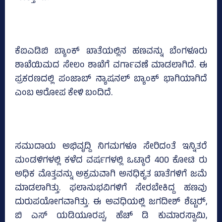
ಕೆಐಎಡಿಬಿ ಬ್ಯಾಂಕ್‌ ಖಾತೆಯಲ್ಲಿನ ಹಣವನ್ನು ಬೆಂಗಳೂರು
ಶಾಖೆಯಿಮದ ಸೇಲಂ ಶಾಖೆಗೆ ವರ್ಗಾವಣೆ ಮಾಡಲಾಗಿದೆ. ಈ
ಪ್ರಕರಣದಲ್ಲಿ ಪಂಜಾಬ್‌ ನ್ಯಾಷನಲ್‌ ಬ್ಯಾಂಕ್‌ ಭಾಗಿಯಾಗಿದೆ
ಎಂಬ ಆರೋಪ ಕೇಳಿ ಬಂದಿದೆ.
ಸಮುದಾಯ ಅಭಿವೃದ್ದಿ ನಿಗಮಗಳೂ ಸೇರಿದಂತೆ ಇನ್ನಿತರೆ
ಮಂಡಳಿಗಳಲ್ಲಿ ಕಳೆದ ವರ್ಷಗಳಲ್ಲಿ ಒಟ್ಠಾರೆ 400 ಕೋಟಿ ರು
ಅಧಿಕ ಮೊತ್ತವನ್ನು ಅಕ್ರಮವಾಗಿ ಅನಧಿಕೃತ ಖಾತೆಗಳಿಗೆ ಜಮೆ
ಮಾಡಲಾಗಿತ್ತು. ಫಲಾನುಭವಿಗಳಿಗೆ ಸೇರಬೇಕಿದ್ದ ಹಣವು
ದುರುಪಯೋಗವಾಗಿತ್ತು. ಈ ಅವಧಿಯಲ್ಲಿ ಜಗದೀಶ್‌ ಶೆಟ್ಟರ್‍‌,
ಬಿ ಎಸ್‌ ಯಡಿಯೂರಪ್ಪ, ಹೆಚ್‌ ಡಿ ಕುಮಾರಸ್ವಾಮಿ,