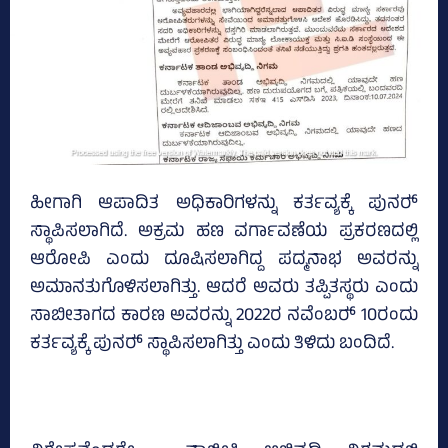
ಹೀಗಾಗಿ ಆಪಾದಿತ ಅಧಿಕಾರಿಗಳನ್ನು ಕರ್ತವ್ಯಕ್ಕೆ ಪುನರ್‍‌
ಸ್ಥಾಪಿಸಲಾಗಿದೆ. ಅಕ್ರಮ ಹಣ ವರ್ಗಾವಣೆಯ ಪ್ರಕರಣದಲ್ಲಿ
ಆರೋಪಿ ಎಂದು ದೂಷಿಸಲಾಗಿದ್ದ ಪದ್ಮನಾಭ ಅವರನ್ನು
ಅಮಾನತುಗೊಳಿಸಲಾಗಿತ್ತು. ಆದರೆ ಅವರು ತಪ್ಪಿತಸ್ಥರು ಎಂದು
ಸಾಬೀತಾಗದ ಕಾರಣ ಅವರನ್ನು 2022ರ ನವೆಂಬರ್‍‌ 10ರಂದು
ಕರ್ತವ್ಯಕ್ಕೆ ಪುನರ್‍‌ ಸ್ಥಾಪಿಸಲಾಗಿತ್ತು ಎಂದು ತಿಳಿದು ಬಂದಿದೆ.