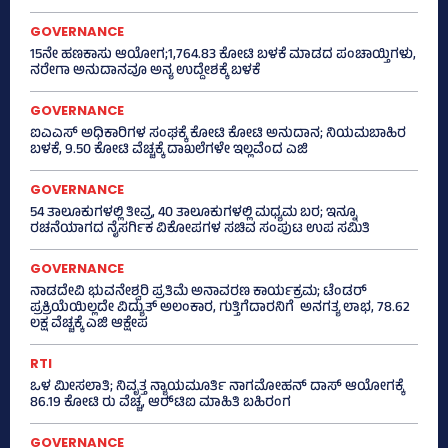
GOVERNANCE
15ನೇ ಹಣಕಾಸು ಆಯೋಗ;1,764.83 ಕೋಟಿ ಬಳಕೆ ಮಾಡದ ಪಂಚಾಯ್ತಿಗಳು,
ನರೇಗಾ ಅನುದಾನವೂ ಅನ್ಯ ಉದ್ದೇಶಕ್ಕೆ ಬಳಕೆ
GOVERNANCE
ಐಎಎಸ್‌ ಅಧಿಕಾರಿಗಳ ಸಂಘಕ್ಕೆ ಕೋಟಿ ಕೋಟಿ ಅನುದಾನ; ನಿಯಮಬಾಹಿರ
ಬಳಕೆ, 9.50 ಕೋಟಿ ವೆಚ್ಚಕ್ಕೆ ದಾಖಲೆಗಳೇ ಇಲ್ಲವೆಂದ ಎಜಿ
GOVERNANCE
54 ತಾಲೂಕುಗಳಲ್ಲಿ ತೀವ್ರ, 40 ತಾಲೂಕುಗಳಲ್ಲಿ ಮಧ್ಯಮ ಬರ; ಇನ್ನೂ
ರಚನೆಯಾಗದ ನೈಸರ್ಗಿಕ ವಿಕೋಪಗಳ ಸಚಿವ ಸಂಪುಟ ಉಪ ಸಮಿತಿ
GOVERNANCE
ನಾಡದೇವಿ ಭುವನೇಶ್ವರಿ ಪ್ರತಿಮೆ ಅನಾವರಣ ಕಾರ್ಯಕ್ರಮ; ಟೆಂಡರ್
ಪ್ರಕ್ರಿಯೆಯಿಲ್ಲದೇ ವಿದ್ಯುತ್‌ ಅಲಂಕಾರ, ಗುತ್ತಿಗೆದಾರನಿಗೆ ಅನಗತ್ಯ ಲಾಭ, 78.62
ಲಕ್ಷ ವೆಚ್ಚಕ್ಕೆ ಎಜಿ ಆಕ್ಷೇಪ
RTI
ಒಳ ಮೀಸಲಾತಿ; ನಿವೃತ್ತ ನ್ಯಾಯಮೂರ್ತಿ ನಾಗಮೋಹನ್ ದಾಸ್ ಆಯೋಗಕ್ಕೆ
86.19 ಕೋಟಿ ರು ವೆಚ್ಚ, ಆರ್‍‌ಟಿಐ ಮಾಹಿತಿ ಬಹಿರಂಗ
GOVERNANCE