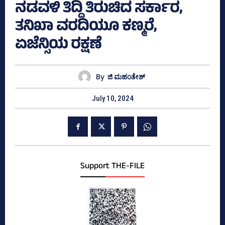
ನಡವಳಿ ತಿದ್ದಿ ತಿರುಚಿದ ಸರ್ಕಾರ,
ತನಿಖಾ ವರದಿಯೂ ಕಣ್ಮರೆ,
ಏಜೆನ್ಸಿಯ ರಕ್ಷಣೆ
By
ಜಿ ಮಹಂತೇಶ್
July 10, 2024
Support THE-FILE