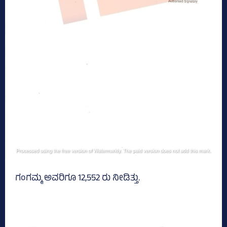
ಗಂಗಮ್ಮ ಅವರಿಗೂ 12,552 ರು ನೀಡಿತ್ತು.