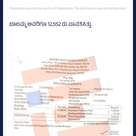
ಬಾಲಮ್ಮ ಅವರಿಗೂ 12,552 ರು ಪಾವತಿಸಿತ್ತು.