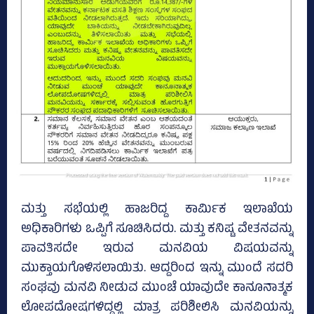
ಮತ್ತು ಸಭೆಯಲ್ಲಿ ಹಾಜರಿದ್ದ ಕಾರ್ಮಿಕ ಇಲಾಖೆಯ
ಅಧಿಕಾರಿಗಳು ಒಪ್ಪಿಗೆ ಸೂಚಿಸಿದರು. ಮತ್ತು ಕನಿಷ್ಟ ವೇತನವನ್ನು
ಪಾವತಿಸದೇ ಇರುವ ಮನವಿಯ ವಿಷಯವನ್ನು
ಮುಕ್ತಾಯಗೊಳಿಸಲಾಯಿತು. ಆದ್ದರಿಂದ ಇನ್ನು ಮುಂದೆ ಸದರಿ
ಸಂಘವು ಮನವಿ ನೀಡುವ ಮುಂಚೆ ಯಾವುದೇ ಕಾನೂನಾತ್ಮಕ
ಲೋಪದೋಷಗಳಿದ್ದಲ್ಲಿ ಮಾತ್ರ ಪರಿಶೀಲಿಸಿ ಮನವಿಯನ್ನು