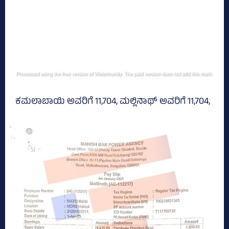
ಕಮಲಾಬಾಯಿ ಅವರಿಗೆ 11,704, ಮಲ್ಲಿನಾಥ್‌ ಅವರಿಗೆ 11,704,