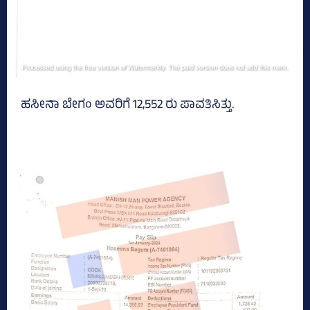
ಹಸೀನಾ ಬೇಗಂ ಅವರಿಗೆ 12,552 ರು ಪಾವತಿಸಿತ್ತು.