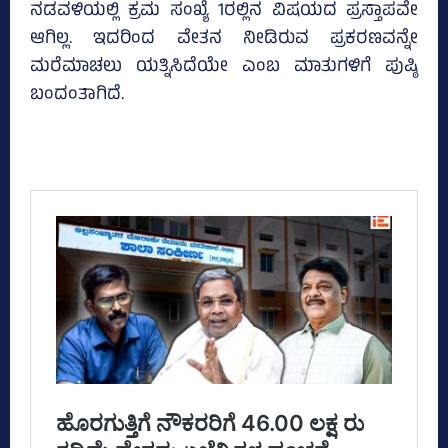
ನಡವಳಿಯಲ್ಲಿ ಕ್ರಮ ಸಂಖ್ಯೆ 1ರಲ್ಲಿನ ವಿಷಯದ ಪ್ರಸ್ತಾಪವೇ
ಆಗಿಲ್ಲ. ಇದರಿಂದ ವೇತನ ನೀಡಿರುವ ಪ್ರಕರಣವನ್ನೇ
ಮರೆಮಾಚಲು ಯತ್ನಿಸಿದೆಯೇ ಎಂಬ ಮಾತುಗಳಿಗೆ ಪುಷ್ಠಿ
ಬಂದಂತಾಗಿದೆ.