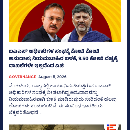
ಐಎಎಸ್‌ ಅಧಿಕಾರಿಗಳ ಸಂಘಕ್ಕೆ ಕೋಟಿ ಕೋಟಿ
ಅನುದಾನ; ನಿಯಮಬಾಹಿರ ಬಳಕೆ, 9.50 ಕೋಟಿ ವೆಚ್ಚಕ್ಕೆ
ದಾಖಲೆಗಳೇ ಇಲ್ಲವೆಂದ ಎಜಿ
GOVERNANCE
August 5, 2026
ಬೆಂಗಳೂರು; ರಾಜ್ಯದಲ್ಲಿ ಕಾರ್ಯನಿರ್ವಹಿಸುತ್ತಿರುವ ಐಎಎಸ್‌
ಅಧಿಕಾರಿಗಳ ಸಂಘಕ್ಕೆ ನೀಡಲಾಗಿದ್ದ ಅನುದಾನವನ್ನು
ನಿಯಮಬಾಹಿರವಾಗಿ ಬಳಕೆ ಮಾಡಿರುವುದು ಸೇರಿದಂತೆ ಹಲವು
ಲೋಪಗಳು ಕಂಡುಬಂದಿವೆ. ಈ ಸಂಬಂಧ ಭಾರತೀಯ
ಲೆಕ್ಕಪರಿಶೋಧನೆ...