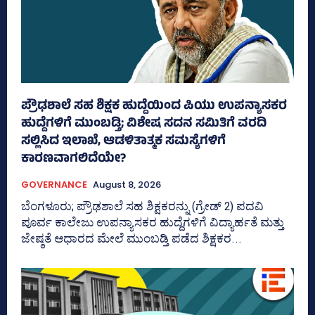
ಪ್ರೌಢಶಾಲೆ ಸಹ ಶಿಕ್ಷಕ ಹುದ್ದೆಯಿಂದ ಪಿಯು ಉಪನ್ಯಾಸಕರ
ಹುದ್ದೆಗಳಿಗೆ ಮುಂಬಡ್ತಿ; ವಿಶೇಷ ಸದನ ಸಮಿತಿಗೆ ವರದಿ
ಸಲ್ಲಿಸಿದ ಇಲಾಖೆ, ಆಡಳಿತಾತ್ಮಕ ಸಮಸ್ಯೆಗಳಿಗೆ
ಕಾರಣವಾಗಲಿದೆಯೇ?
GOVERNANCE
August 8, 2026
ಬೆಂಗಳೂರು; ಪ್ರೌಢಶಾಲೆ ಸಹ ಶಿಕ್ಷಕರನ್ನು (ಗ್ರೇಡ್‌ 2) ಪದವಿ
ಪೂರ್ವ ಕಾಲೇಜು ಉಪನ್ಯಾಸಕರ ಹುದ್ದೆಗಳಿಗೆ ವಿದ್ಯಾರ್ಹತೆ ಮತ್ತು
ಜೇ‍ಷ್ಠತೆ ಆಧಾರದ ಮೇಲೆ ಮುಂಬಡ್ತಿ ಪಡೆದ ಶಿಕ್ಷಕರ...