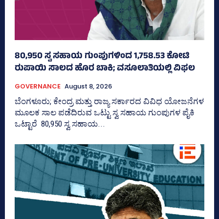
80,950 ಸ್ವ ಸಹಾಯ ಗುಂಪುಗಳಿಂದ 1,758.53 ಕೋಟಿ
ರುಪಾಯಿ ಸಾಲದ ಹೊರ ಬಾಕಿ; ವಸೂಲಾತಿಯಲ್ಲಿ ವಿಫಲ
GOVERNANCE
August 8, 2026
ಬೆಂಗಳೂರು; ಕೇಂದ್ರ ಮತ್ತು ರಾಜ್ಯ ಸರ್ಕಾರದ ವಿವಿಧ ಯೋಜನೆಗಳ
ಮೂಲಕ ಸಾಲ ಪಡೆದಿರುವ ಒಟ್ಟು ಸ್ವ ಸಹಾಯ ಗುಂಪುಗಳ ಪೈಕಿ
ಒಟ್ಟಾರೆ 80,950 ಸ್ವ ಸಹಾಯ...