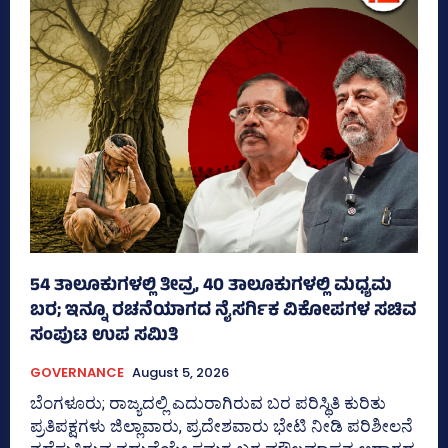
54 ತಾಲೂಕುಗಳಲ್ಲಿ ತೀವ್ರ, 40 ತಾಲೂಕುಗಳಲ್ಲಿ ಮಧ್ಯಮ
ಬರ; ಇನ್ನೂ ರಚನೆಯಾಗದ ನೈಸರ್ಗಿಕ ವಿಕೋಪಗಳ ಸಚಿವ
ಸಂಪುಟ ಉಪ ಸಮಿತಿ
GOVERNANCE
August 5, 2026
ಬೆಂಗಳೂರು; ರಾಜ್ಯದಲ್ಲಿ ಎದುರಾಗಿರುವ ಬರ ಪರಿಸ್ಥಿತಿ ಕುರಿತು
ಪ್ರತಿಪಕ್ಷಗಳು ಜಿಲ್ಲಾವಾರು, ಪ್ರದೇಶವಾರು ಭೇಟಿ ನೀಡಿ ಪರಿಶೀಲನೆ