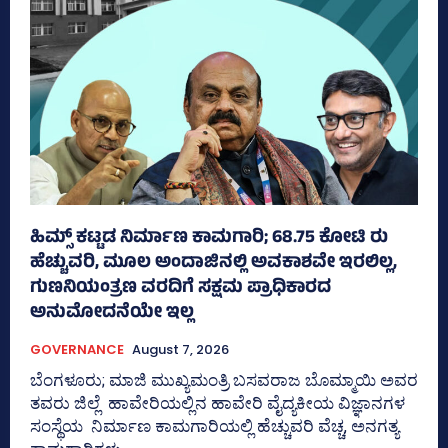
ಹಿಮ್ಸ್‌ ಕಟ್ಟಡ ನಿರ್ಮಾಣ ಕಾಮಗಾರಿ; 68.75 ಕೋಟಿ ರು
ಹೆಚ್ಚುವರಿ, ಮೂಲ ಅಂದಾಜಿನಲ್ಲಿ ಅವಕಾಶವೇ ಇರಲಿಲ್ಲ,
ಗುಣನಿಯಂತ್ರಣ ವರದಿಗೆ ಸಕ್ಷಮ ಪ್ರಾಧಿಕಾರದ
ಅನುಮೋದನೆಯೇ ಇಲ್ಲ
GOVERNANCE
August 7, 2026
ಬೆಂಗಳೂರು; ಮಾಜಿ ಮುಖ್ಯಮಂತ್ರಿ ಬಸವರಾಜ ಬೊಮ್ಮಾಯಿ ಅವರ
ತವರು ಜಿಲ್ಲೆ ಹಾವೇರಿಯಲ್ಲಿನ ಹಾವೇರಿ ವೈದ್ಯಕೀಯ ವಿಜ್ಞಾನಗಳ
ಸಂಸ್ಥೆಯ ನಿರ್ಮಾಣ ಕಾಮಗಾರಿಯಲ್ಲಿ ಹೆಚ್ಚುವರಿ ವೆಚ್ಚ, ಅನಗತ್ಯ