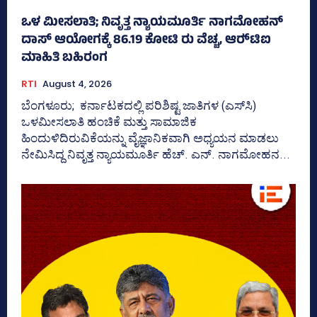
ಒಳ ಮೀಸಲಾತಿ; ನಿವೃತ್ತ ನ್ಯಾಯಮೂರ್ತಿ ನಾಗಮೋಹನ್
ದಾಸ್ ಆಯೋಗಕ್ಕೆ 86.19 ಕೋಟಿ ರು ವೆಚ್ಚ, ಆರ್‍‌ಟಿಐ
ಮಾಹಿತಿ ಬಹಿರಂಗ
RTI
August 4, 2026
ಬೆಂಗಳೂರು; ಕರ್ನಾಟಕದಲ್ಲಿ ಪರಿಶಿಷ್ಟ ಜಾತಿಗಳ (ಎಸ್‌ಸಿ)
ಒಳಮೀಸಲಾತಿ ಹಂಚಿಕೆ ಮತ್ತು ಸಾಮಾಜಿಕ
ಹಿಂದುಳಿದಿರುವಿಕೆಯನ್ನು ವೈಜ್ಞಾನಿಕವಾಗಿ ಅಧ್ಯಯನ ಮಾಡಲು
ನೇಮಿಸಿದ್ದ ನಿವೃತ್ತ ನ್ಯಾಯಮೂರ್ತಿ ಹೆಚ್. ಎನ್. ನಾಗಮೋಹನ...