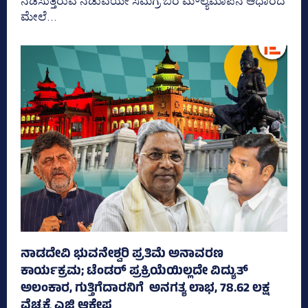
ನಡೆಸುತ್ತಿರುವ ನಡುವೆಯೇ ಸಮಗ್ರ ಬರ ಮೌಲ್ಯಮಾಪನ ಆಧಾರದ
ಮೇಲೆ...
ನಾಡದೇವಿ ಭುವನೇಶ್ವರಿ ಪ್ರತಿಮೆ ಅನಾವರಣ
ಕಾರ್ಯಕ್ರಮ; ಟೆಂಡರ್ ಪ್ರಕ್ರಿಯೆಯಿಲ್ಲದೇ ವಿದ್ಯುತ್‌
ಅಲಂಕಾರ, ಗುತ್ತಿಗೆದಾರನಿಗೆ ಅನಗತ್ಯ ಲಾಭ, 78.62 ಲಕ್ಷ
ವೆಚ್ಚಕ್ಕೆ ಎಜಿ ಆಕ್ಷೇಪ