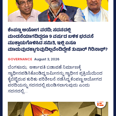
ಕೆಂಪಣ್ಣ ಆಯೋಗ ವರದಿ; ಸದನದಲ್ಲಿ
ಮಂಡನೆಯಾಗದಿದ್ದರೂ 9 ವರ್ಷದ ಬಳಿಕ ಭರವಸೆ
ಮುಕ್ತಾಯಗೊಳಿಸಿದ ಸಮಿತಿ, ಇಲ್ಲಿ ಏನೂ
ಮಾಡುವುದಕ್ಕಾಗುವುದಿಲ್ಲವೆಂದಿದ್ದೇಕೆ ತುಷಾರ್ ಗಿರಿನಾಥ್?
GOVERNANCE
August 3, 2026
ಬೆಂಗಳೂರು; ಅರ್ಕಾವತಿ ಬಡಾವಣೆ ನಿರ್ಮಾಣಕ್ಕೆ
ಸ್ವಾಧೀನಪಡಿಸಿಕೊಂಡಿದ್ದ ಜಮೀನನ್ನು ಸ್ವಾಧೀನ ಪ್ರಕ್ರಿಯೆಯಿಂದ
ಕೈಬಿಟ್ಟಿರುವ ಕುರಿತು ಪರಿಶೀಲನೆ ನಡೆಸಿದ್ದ ಕೆಂಪಣ್ಣ ಆಯೋಗದ
ವರದಿಯನ್ನು ಸದನದಲ್ಲಿ ಮಂಡಿಸಲಾಗುವುದು ಎಂದು
ಸದನದಲ್ಲಿ...