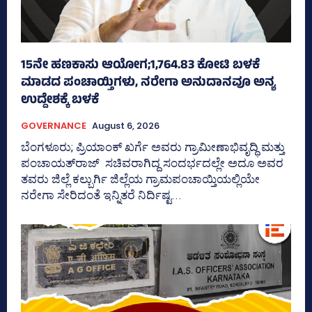
15ನೇ ಹಣಕಾಸು ಆಯೋಗ;1,764.83 ಕೋಟಿ ಬಳಕೆ
ಮಾಡದ ಪಂಚಾಯ್ತಿಗಳು, ನರೇಗಾ ಅನುದಾನವೂ ಅನ್ಯ
ಉದ್ದೇಶಕ್ಕೆ ಬಳಕೆ
GOVERNANCE
August 6, 2026
ಬೆಂಗಳೂರು; ಪ್ರಿಯಾಂಕ್‌ ಖರ್ಗೆ ಅವರು ಗ್ರಾಮೀಣಾಭಿವೃದ್ಧಿ ಮತ್ತು
ಪಂಚಾಯತ್‌ರಾಜ್‌ ಸಚಿವರಾಗಿದ್ದ ಸಂದರ್ಭದಲ್ಲೇ ಅದೂ ಅವರ
ತವರು ಜಿಲ್ಲೆ ಕಲ್ಬುರ್ಗಿ ಜಿಲ್ಲೆಯ ಗ್ರಾಮಪಂಚಾಯ್ತಿಯಲ್ಲಿಯೇ
ನರೇಗಾ ಸೇರಿದಂತೆ ಇನ್ನಿತರೆ ನಿರ್ದಿಷ್ಟ...