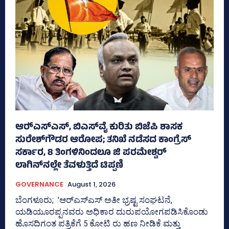
ಆರ್‍‌ಎಸ್‌ಎಸ್‌, ಬಿಎಸ್‌ವೈ ಕುರಿತು ಬಿಜೆಪಿ ಶಾಸಕ
ಸುರೇಶ್‌ಗೌಡರ ಆರೋಪ; ತನಿಖೆ ನಡೆಸದ ಕಾಂಗ್ರೆಸ್‌
ಸರ್ಕಾರ, 8 ತಿಂಗಳಿನಿಂದಲೂ ಜಿ ಪರಮೇಶ್ವರ್
ಲಾಗಿನ್‌ನಲ್ಲೇ ತೆವಳುತ್ತಿದೆ ಟಿಪ್ಪಣಿ
GOVERNANCE
August 1, 2026
ಬೆಂಗಳೂರು; 'ಆರ್‍‌ಎಸ್‌ಎಸ್‌ ಅತೀ ಭ್ರಷ್ಟ ಸಂಘಟನೆ,
ಯಡಿಯೂರಪ್ಪನವರು ಅಧಿಕಾರ ದುರುಪಯೋಗಪಡಿಸಿಕೊಂಡು
ಹೊಸದಿಗಂತ ಪತ್ರಿಕೆಗೆ 5 ಕೋಟಿ ರು ಹಣ ನೀಡಿಕೆ ಮತ್ತು