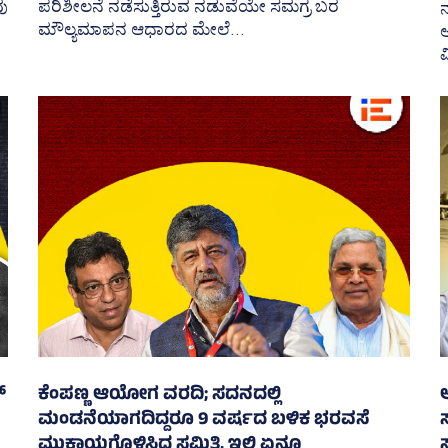
ು
ಪರಿಶೀಲನೆ ನಡೆಸುತ್ತಿರುವ ನಡುವೆಯೇ ಸಮಗ್ರ ಬರ
ನ
ಮೌಲ್ಯಮಾಪನ ಆಧಾರದ ಮೇಲೆ...
ವ
್
ಕೆಂಪಣ್ಣ ಆಯೋಗ ವರದಿ; ಸದನದಲ್ಲಿ
ಆ
ಮಂಡನೆಯಾಗದಿದ್ದರೂ 9 ವರ್ಷದ ಬಳಿಕ ಭರವಸೆ
ಮುಕ್ತಾಯಗೊಳಿಸಿದ ಸಮಿತಿ, ಇಲ್ಲಿ ಏನೂ