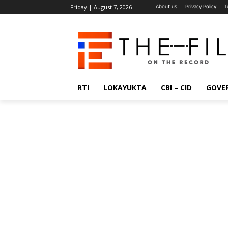
About us
Privacy Policy
T
Friday | August 7, 2026 |
RTI
LOKAYUKTA
CBI – CID
GOVE