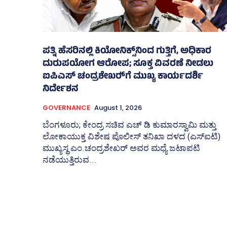
ಪತ್ನಿ ಹೆಸರಿನಲ್ಲಿ ಕಿಯೋನಿಕ್ಸ್‌ನಿಂದ ಗುತ್ತಿಗೆ, ಅಧಿಕಾರ
ದುರುಪಯೋಗ ಆರೋಪ; ಸೂಕ್ತ ವಿವರಣೆ ನೀಡಲು
ಐಪಿಎಸ್‌ ಚಂದ್ರಶೇಖರ್‍‌ಗೆ ಮುಖ್ಯ ಕಾರ್ಯದರ್ಶಿ
ನಿರ್ದೇಶನ
GOVERNANCE
August 1, 2026
ಬೆಂಗಳೂರು; ಕೇಂದ್ರ ಸಚಿವ ಎಚ್‌ ಡಿ ಕುಮಾರಸ್ವಾಮಿ ಮತ್ತು
ಲೋಕಾಯುಕ್ತ ವಿಶೇಷ ಪೊಲೀಸ್‌ ತನಿಖಾ ದಳದ (ಎಸ್‌ಐಟಿ)
ಮುಖ್ಯಸ್ಥ ಎಂ.ಚಂದ್ರಶೇಖರ್‌ ಅವರ ಮಧ್ಯೆ ಜಟಾಪಟಿ
ನಡೆಯುತ್ತಿರುವ...