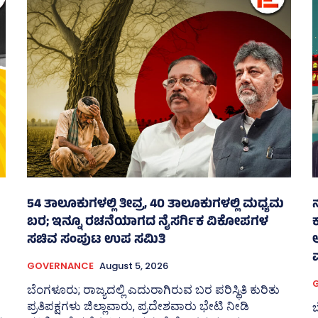
54 ತಾಲೂಕುಗಳಲ್ಲಿ ತೀವ್ರ, 40 ತಾಲೂಕುಗಳಲ್ಲಿ ಮಧ್ಯಮ
ಬರ; ಇನ್ನೂ ರಚನೆಯಾಗದ ನೈಸರ್ಗಿಕ ವಿಕೋಪಗಳ
ಕ
ಸಚಿವ ಸಂಪುಟ ಉಪ ಸಮಿತಿ
ಅ
ವ
GOVERNANCE
August 5, 2026
ಬೆಂಗಳೂರು; ರಾಜ್ಯದಲ್ಲಿ ಎದುರಾಗಿರುವ ಬರ ಪರಿಸ್ಥಿತಿ ಕುರಿತು
ಪ್ರತಿಪಕ್ಷಗಳು ಜಿಲ್ಲಾವಾರು, ಪ್ರದೇಶವಾರು ಭೇಟಿ ನೀಡಿ