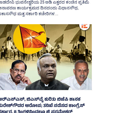
ಾಡದೇವಿ ಭುವನೇಶ್ವರಿಯ 25 ಅಡಿ ಎತ್ತರದ ಕಂಚಿನ ಪ್ರತಿಮೆ
ಅನಾವರಣ ಕಾರ್ಯಕ್ರಮದ ದಿನದಂದು ವಿಧಾನಸೌಧ,
ಿಕಾಸಸೌಧ ಮತ್ತ ಸರ್ಕಾರಿ ಕಚೇರಿಗಳ...
ರ್‍‌ಎಸ್‌ಎಸ್‌, ಬಿಎಸ್‌ವೈ ಕುರಿತು ಬಿಜೆಪಿ ಶಾಸಕ
ಸುರೇಶ್‌ಗೌಡರ ಆರೋಪ; ತನಿಖೆ ನಡೆಸದ ಕಾಂಗ್ರೆಸ್‌
ಸರ್ಕಾರ, 8 ತಿಂಗಳಿನಿಂದಲೂ ಜಿ ಪರಮೇಶ್ವರ್