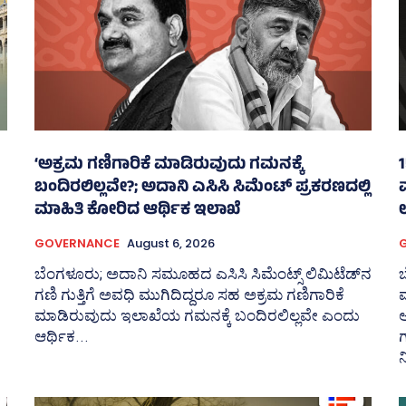
‘ಅಕ್ರಮ ಗಣಿಗಾರಿಕೆ ಮಾಡಿರುವುದು ಗಮನಕ್ಕೆ
ಬಂದಿರಲಿಲ್ಲವೇ?; ಅದಾನಿ ಎಸಿಸಿ ಸಿಮೆಂಟ್ ಪ್ರಕರಣದಲ್ಲಿ
ಮಾಹಿತಿ ಕೋರಿದ ಆರ್ಥಿಕ ಇಲಾಖೆ
ಉ
GOVERNANCE
August 6, 2026
ಬೆಂಗಳೂರು; ಅದಾನಿ ಸಮೂಹದ ಎಸಿಸಿ ಸಿಮೆಂಟ್ಸ್‌ ಲಿಮಿಟೆಡ್‌ನ
ಬ
ಗಣಿ ಗುತ್ತಿಗೆ ಅವಧಿ ಮುಗಿದಿದ್ದರೂ ಸಹ ಅಕ್ರಮ ಗಣಿಗಾರಿಕೆ
ಮ
ಮಾಡಿರುವುದು ಇಲಾಖೆಯ ಗಮನಕ್ಕೆ ಬಂದಿರಲಿಲ್ಲವೇ ಎಂದು
ಅ
ಆರ್ಥಿಕ...
ಗ
ನ