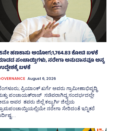
15ನೇ ಹಣಕಾಸು ಆಯೋಗ;1,764.83 ಕೋಟಿ ಬಳಕೆ
ಮಾಡದ ಪಂಚಾಯ್ತಿಗಳು, ನರೇಗಾ ಅನುದಾನವೂ ಅನ್ಯ
ದ್ದೇಶಕ್ಕೆ ಬಳಕೆ
GOVERNANCE
August 6, 2026
ೆಂಗಳೂರು; ಪ್ರಿಯಾಂಕ್‌ ಖರ್ಗೆ ಅವರು ಗ್ರಾಮೀಣಾಭಿವೃದ್ಧಿ
ತ್ತು ಪಂಚಾಯತ್‌ರಾಜ್‌ ಸಚಿವರಾಗಿದ್ದ ಸಂದರ್ಭದಲ್ಲೇ
ದೂ ಅವರ ತವರು ಜಿಲ್ಲೆ ಕಲ್ಬುರ್ಗಿ ಜಿಲ್ಲೆಯ
್ರಾಮಪಂಚಾಯ್ತಿಯಲ್ಲಿಯೇ ನರೇಗಾ ಸೇರಿದಂತೆ ಇನ್ನಿತರೆ
ಿರ್ದಿಷ್ಟ...