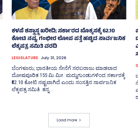
ಕಳಪೆ ಶಸ್ತ್ರಾಸ್ತ್ರ ಖರೀದಿ; ಸರ್ಕಾರದ ಬೊಕ್ಕಸಕ್ಕೆ 62.10
ಪ
ಕೋಟಿ ನಷ್ಟ, ಗಂಭೀರ ಲೋಪ ಪತ್ತೆ ಹಚ್ಚಿದ ಸಾರ್ವಜನಿಕ
ಲೆಕ್ಕಪತ್ರ ಸಮಿತಿ ವರದಿ
LEGISLATURE
July 31, 2026
ಬೆಂಗಳೂರು; ಭಾರತೀಯ ಸೇನೆಗೆ ಸರಬರಾಜು ಮಾಡಲಾದ
ದೋಷಪೂರಿತ 155 ಮಿ.ಮೀ. ಮದ್ದುಗುಂಡುಗಳಿಂದ ಸರ್ಕಾರಕ್ಕೆ
ಬ
₹62.10 ಕೋಟಿ ನಷ್ಟವಾಗಿದೆ ಎಂದು ಸಂಸತ್ತಿನ ಸಾರ್ವಜನಿಕ
ನ
ಲೆಕ್ಕಪತ್ರ ಸಮಿತಿ ತನ್ನ...
ಠ
Load more