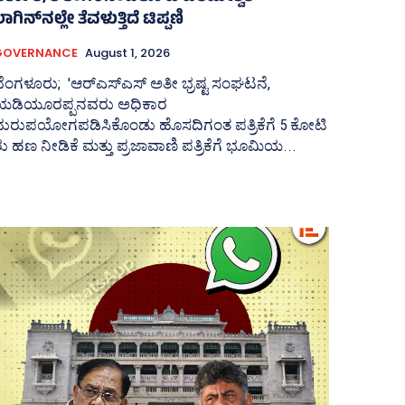
ಾಗಿನ್‌ನಲ್ಲೇ ತೆವಳುತ್ತಿದೆ ಟಿಪ್ಪಣಿ
GOVERNANCE
August 1, 2026
ೆಂಗಳೂರು; 'ಆರ್‍‌ಎಸ್‌ಎಸ್‌ ಅತೀ ಭ್ರಷ್ಟ ಸಂಘಟನೆ,
ಯಡಿಯೂರಪ್ಪನವರು ಅಧಿಕಾರ
ದುರುಪಯೋಗಪಡಿಸಿಕೊಂಡು ಹೊಸದಿಗಂತ ಪತ್ರಿಕೆಗೆ 5 ಕೋಟಿ
ು ಹಣ ನೀಡಿಕೆ ಮತ್ತು ಪ್ರಜಾವಾಣಿ ಪತ್ರಿಕೆಗೆ ಭೂಮಿಯ...