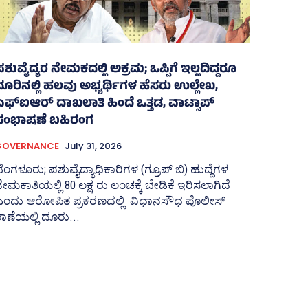
ಶುವೈದ್ಯರ ನೇಮಕದಲ್ಲಿ ಅಕ್ರಮ; ಒಪ್ಪಿಗೆ ಇಲ್ಲದಿದ್ದರೂ
ದೂರಿನಲ್ಲಿ ಹಲವು ಅಭ್ಯರ್ಥಿಗಳ ಹೆಸರು ಉಲ್ಲೇಖ,
ಎಫ್‌ಐಆರ್ ದಾಖಲಾತಿ ಹಿಂದೆ ಒತ್ತಡ, ವಾಟ್ಸಾಪ್‌
ಸಂಭಾಷಣೆ ಬಹಿರಂಗ
GOVERNANCE
July 31, 2026
ೆಂಗಳೂರು; ಪಶುವೈದ್ಯಾಧಿಕಾರಿಗಳ (ಗ್ರೂಪ್ ಬಿ) ಹುದ್ದೆಗಳ
ೇಮಕಾತಿಯಲ್ಲಿ 80 ಲಕ್ಷ ರು ಲಂಚಕ್ಕೆ ಬೇಡಿಕೆ ಇರಿಸಲಾಗಿದೆ
ಎಂದು ಆರೋಪಿತ ಪ್ರಕರಣದಲ್ಲಿ ವಿಧಾನಸೌಧ ಪೊಲೀಸ್‌
ಾಣೆಯಲ್ಲಿ ದೂರು...