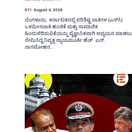
RTI
August 4, 2026
ಬೆಂಗಳೂರು; ಕರ್ನಾಟಕದಲ್ಲಿ ಪರಿಶಿಷ್ಟ ಜಾತಿಗಳ (ಎಸ್‌ಸಿ)
ಒಳಮೀಸಲಾತಿ ಹಂಚಿಕೆ ಮತ್ತು ಸಾಮಾಜಿಕ
ಹಿಂದುಳಿದಿರುವಿಕೆಯನ್ನು ವೈಜ್ಞಾನಿಕವಾಗಿ ಅಧ್ಯಯನ ಮಾಡಲು
ನೇಮಿಸಿದ್ದ ನಿವೃತ್ತ ನ್ಯಾಯಮೂರ್ತಿ ಹೆಚ್. ಎನ್.
ನಾಗಮೋಹನ...