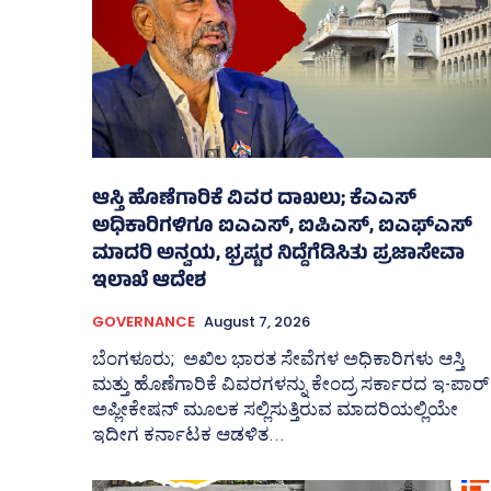
ಆಸ್ತಿ ಹೊಣೆಗಾರಿಕೆ ವಿವರ ದಾಖಲು; ಕೆಎಎಸ್
ಅಧಿಕಾರಿಗಳಿಗೂ ಐಎಎಸ್‌, ಐಪಿಎಸ್‌, ಐಎಫ್‌ಎಸ್‌
ಮಾದರಿ ಅನ್ವಯ, ಭ್ರಷ್ಟರ ನಿದ್ದೆಗೆಡಿಸಿತು ಪ್ರಜಾಸೇವಾ
ಇಲಾಖೆ ಆದೇಶ
GOVERNANCE
August 7, 2026
ಬೆಂಗಳೂರು; ಅಖಿಲ ಭಾರತ ಸೇವೆಗಳ ಅಧಿಕಾರಿಗಳು ಆಸ್ತಿ
ಮತ್ತು ಹೊಣೆಗಾರಿಕೆ ವಿವರಗಳನ್ನು ಕೇಂದ್ರ ಸರ್ಕಾರದ ಇ-ಪಾರ್
ಅಪ್ಲೀಕೇಷನ್‌ ಮೂಲಕ ಸಲ್ಲಿಸುತ್ತಿರುವ ಮಾದರಿಯಲ್ಲಿಯೇ
ಇದೀಗ ಕರ್ನಾಟಕ ಆಡಳಿತ...