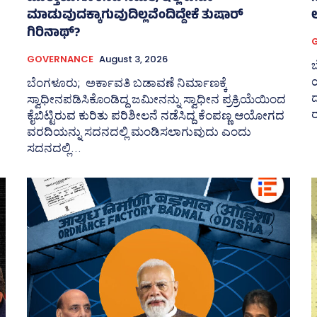
ಮಾಡುವುದಕ್ಕಾಗುವುದಿಲ್ಲವೆಂದಿದ್ದೇಕೆ ತುಷಾರ್
ಲ
ಗಿರಿನಾಥ್?
GOVERNANCE
August 3, 2026
ಬ
ಬೆಂಗಳೂರು; ಅರ್ಕಾವತಿ ಬಡಾವಣೆ ನಿರ್ಮಾಣಕ್ಕೆ
ಸ್ವಾಧೀನಪಡಿಸಿಕೊಂಡಿದ್ದ ಜಮೀನನ್ನು ಸ್ವಾಧೀನ ಪ್ರಕ್ರಿಯೆಯಿಂದ
ರ
ಕೈಬಿಟ್ಟಿರುವ ಕುರಿತು ಪರಿಶೀಲನೆ ನಡೆಸಿದ್ದ ಕೆಂಪಣ್ಣ ಆಯೋಗದ
ವರದಿಯನ್ನು ಸದನದಲ್ಲಿ ಮಂಡಿಸಲಾಗುವುದು ಎಂದು
ಸದನದಲ್ಲಿ...