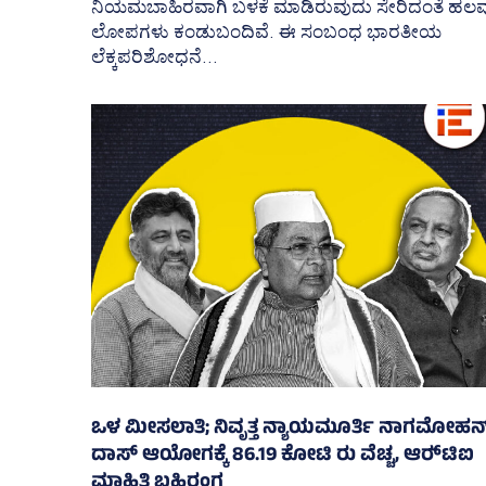
ನಿಯಮಬಾಹಿರವಾಗಿ ಬಳಕೆ ಮಾಡಿರುವುದು ಸೇರಿದಂತೆ ಹಲವ
ಲೋಪಗಳು ಕಂಡುಬಂದಿವೆ. ಈ ಸಂಬಂಧ ಭಾರತೀಯ
ಲೆಕ್ಕಪರಿಶೋಧನೆ...
ಒಳ ಮೀಸಲಾತಿ; ನಿವೃತ್ತ ನ್ಯಾಯಮೂರ್ತಿ ನಾಗಮೋಹನ
ದಾಸ್ ಆಯೋಗಕ್ಕೆ 86.19 ಕೋಟಿ ರು ವೆಚ್ಚ, ಆರ್‍‌ಟಿಐ
ಮಾಹಿತಿ ಬಹಿರಂಗ