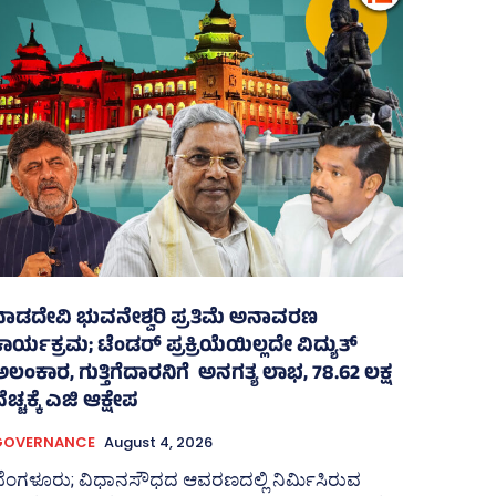
ನಾಡದೇವಿ ಭುವನೇಶ್ವರಿ ಪ್ರತಿಮೆ ಅನಾವರಣ
ಾರ್ಯಕ್ರಮ; ಟೆಂಡರ್ ಪ್ರಕ್ರಿಯೆಯಿಲ್ಲದೇ ವಿದ್ಯುತ್‌
ಲಂಕಾರ, ಗುತ್ತಿಗೆದಾರನಿಗೆ ಅನಗತ್ಯ ಲಾಭ, 78.62 ಲಕ್ಷ
ೆಚ್ಚಕ್ಕೆ ಎಜಿ ಆಕ್ಷೇಪ
GOVERNANCE
August 4, 2026
ಬೆಂಗಳೂರು; ವಿಧಾನಸೌಧದ ಆವರಣದಲ್ಲಿ ನಿರ್ಮಿಸಿರುವ