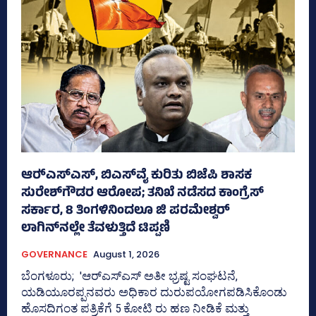
ಆರ್‍‌ಎಸ್‌ಎಸ್‌, ಬಿಎಸ್‌ವೈ ಕುರಿತು ಬಿಜೆಪಿ ಶಾಸಕ
ಸುರೇಶ್‌ಗೌಡರ ಆರೋಪ; ತನಿಖೆ ನಡೆಸದ ಕಾಂಗ್ರೆಸ್‌
ಸರ್ಕಾರ, 8 ತಿಂಗಳಿನಿಂದಲೂ ಜಿ ಪರಮೇಶ್ವರ್
ಲಾಗಿನ್‌ನಲ್ಲೇ ತೆವಳುತ್ತಿದೆ ಟಿಪ್ಪಣಿ
GOVERNANCE
August 1, 2026
ಬೆಂಗಳೂರು; 'ಆರ್‍‌ಎಸ್‌ಎಸ್‌ ಅತೀ ಭ್ರಷ್ಟ ಸಂಘಟನೆ,
ಯಡಿಯೂರಪ್ಪನವರು ಅಧಿಕಾರ ದುರುಪಯೋಗಪಡಿಸಿಕೊಂಡು
ಹೊಸದಿಗಂತ ಪತ್ರಿಕೆಗೆ 5 ಕೋಟಿ ರು ಹಣ ನೀಡಿಕೆ ಮತ್ತು