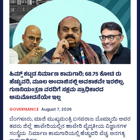
ಹಿಮ್ಸ್‌ ಕಟ್ಟಡ ನಿರ್ಮಾಣ ಕಾಮಗಾರಿ; 68.75 ಕೋಟಿ ರು
ಹೆಚ್ಚುವರಿ, ಮೂಲ ಅಂದಾಜಿನಲ್ಲಿ ಅವಕಾಶವೇ ಇರಲಿಲ್ಲ,
ಗುಣನಿಯಂತ್ರಣ ವರದಿಗೆ ಸಕ್ಷಮ ಪ್ರಾಧಿಕಾರದ
ಅನುಮೋದನೆಯೇ ಇಲ್ಲ
GOVERNANCE
August 7, 2026
ಬೆಂಗಳೂರು; ಮಾಜಿ ಮುಖ್ಯಮಂತ್ರಿ ಬಸವರಾಜ ಬೊಮ್ಮಾಯಿ ಅವರ
ತವರು ಜಿಲ್ಲೆ ಹಾವೇರಿಯಲ್ಲಿನ ಹಾವೇರಿ ವೈದ್ಯಕೀಯ ವಿಜ್ಞಾನಗಳ
ಸಂಸ್ಥೆಯ ನಿರ್ಮಾಣ ಕಾಮಗಾರಿಯಲ್ಲಿ ಹೆಚ್ಚುವರಿ ವೆಚ್ಚ, ಅನಗತ್ಯ