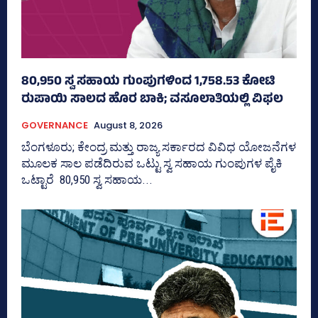
80,950 ಸ್ವ ಸಹಾಯ ಗುಂಪುಗಳಿಂದ 1,758.53 ಕೋಟಿ
ರುಪಾಯಿ ಸಾಲದ ಹೊರ ಬಾಕಿ; ವಸೂಲಾತಿಯಲ್ಲಿ ವಿಫಲ
GOVERNANCE
August 8, 2026
ಬೆಂಗಳೂರು; ಕೇಂದ್ರ ಮತ್ತು ರಾಜ್ಯ ಸರ್ಕಾರದ ವಿವಿಧ ಯೋಜನೆಗಳ
ಮೂಲಕ ಸಾಲ ಪಡೆದಿರುವ ಒಟ್ಟು ಸ್ವ ಸಹಾಯ ಗುಂಪುಗಳ ಪೈಕಿ
ಒಟ್ಟಾರೆ 80,950 ಸ್ವ ಸಹಾಯ...