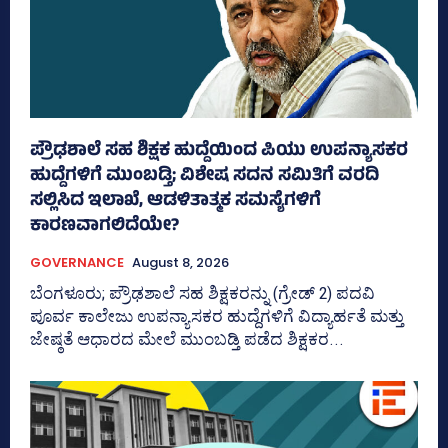
ಪ್ರೌಢಶಾಲೆ ಸಹ ಶಿಕ್ಷಕ ಹುದ್ದೆಯಿಂದ ಪಿಯು ಉಪನ್ಯಾಸಕರ
ಹುದ್ದೆಗಳಿಗೆ ಮುಂಬಡ್ತಿ; ವಿಶೇಷ ಸದನ ಸಮಿತಿಗೆ ವರದಿ
ಸಲ್ಲಿಸಿದ ಇಲಾಖೆ, ಆಡಳಿತಾತ್ಮಕ ಸಮಸ್ಯೆಗಳಿಗೆ
ಕಾರಣವಾಗಲಿದೆಯೇ?
GOVERNANCE
August 8, 2026
ಬೆಂಗಳೂರು; ಪ್ರೌಢಶಾಲೆ ಸಹ ಶಿಕ್ಷಕರನ್ನು (ಗ್ರೇಡ್‌ 2) ಪದವಿ
ಪೂರ್ವ ಕಾಲೇಜು ಉಪನ್ಯಾಸಕರ ಹುದ್ದೆಗಳಿಗೆ ವಿದ್ಯಾರ್ಹತೆ ಮತ್ತು
ಜೇ‍ಷ್ಠತೆ ಆಧಾರದ ಮೇಲೆ ಮುಂಬಡ್ತಿ ಪಡೆದ ಶಿಕ್ಷಕರ...