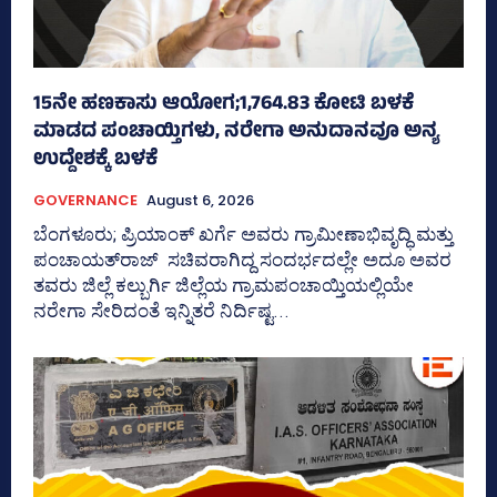
15ನೇ ಹಣಕಾಸು ಆಯೋಗ;1,764.83 ಕೋಟಿ ಬಳಕೆ
ಮಾಡದ ಪಂಚಾಯ್ತಿಗಳು, ನರೇಗಾ ಅನುದಾನವೂ ಅನ್ಯ
ಉದ್ದೇಶಕ್ಕೆ ಬಳಕೆ
GOVERNANCE
August 6, 2026
ಬೆಂಗಳೂರು; ಪ್ರಿಯಾಂಕ್‌ ಖರ್ಗೆ ಅವರು ಗ್ರಾಮೀಣಾಭಿವೃದ್ಧಿ ಮತ್ತು
ಪಂಚಾಯತ್‌ರಾಜ್‌ ಸಚಿವರಾಗಿದ್ದ ಸಂದರ್ಭದಲ್ಲೇ ಅದೂ ಅವರ
ತವರು ಜಿಲ್ಲೆ ಕಲ್ಬುರ್ಗಿ ಜಿಲ್ಲೆಯ ಗ್ರಾಮಪಂಚಾಯ್ತಿಯಲ್ಲಿಯೇ
ನರೇಗಾ ಸೇರಿದಂತೆ ಇನ್ನಿತರೆ ನಿರ್ದಿಷ್ಟ...