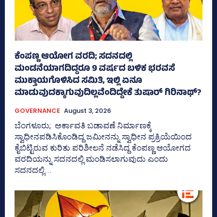
ಕೆಂಪಣ್ಣ ಆಯೋಗ ವರದಿ; ಸದನದಲ್ಲಿ
ಮಂಡನೆಯಾಗದಿದ್ದರೂ 9 ವರ್ಷದ ಬಳಿಕ ಭರವಸೆ
ಮುಕ್ತಾಯಗೊಳಿಸಿದ ಸಮಿತಿ, ಇಲ್ಲಿ ಏನೂ
ಮಾಡುವುದಕ್ಕಾಗುವುದಿಲ್ಲವೆಂದಿದ್ದೇಕೆ ತುಷಾರ್ ಗಿರಿನಾಥ್?
GOVERNANCE
August 3, 2026
ಬೆಂಗಳೂರು; ಅರ್ಕಾವತಿ ಬಡಾವಣೆ ನಿರ್ಮಾಣಕ್ಕೆ
ಸ್ವಾಧೀನಪಡಿಸಿಕೊಂಡಿದ್ದ ಜಮೀನನ್ನು ಸ್ವಾಧೀನ ಪ್ರಕ್ರಿಯೆಯಿಂದ
ಕೈಬಿಟ್ಟಿರುವ ಕುರಿತು ಪರಿಶೀಲನೆ ನಡೆಸಿದ್ದ ಕೆಂಪಣ್ಣ ಆಯೋಗದ
ವರದಿಯನ್ನು ಸದನದಲ್ಲಿ ಮಂಡಿಸಲಾಗುವುದು ಎಂದು
ಸದನದಲ್ಲಿ...