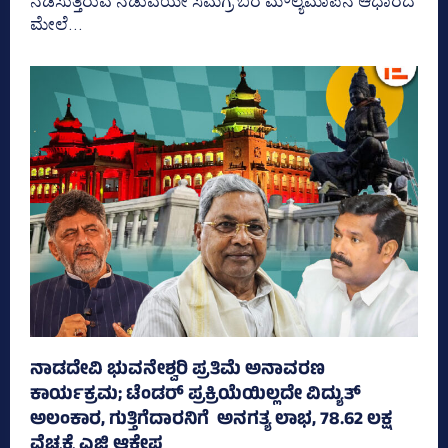
ನಡೆಸುತ್ತಿರುವ ನಡುವೆಯೇ ಸಮಗ್ರ ಬರ ಮೌಲ್ಯಮಾಪನ ಆಧಾರದ
ಮೇಲೆ...
ನಾಡದೇವಿ ಭುವನೇಶ್ವರಿ ಪ್ರತಿಮೆ ಅನಾವರಣ
ಕಾರ್ಯಕ್ರಮ; ಟೆಂಡರ್ ಪ್ರಕ್ರಿಯೆಯಿಲ್ಲದೇ ವಿದ್ಯುತ್‌
ಅಲಂಕಾರ, ಗುತ್ತಿಗೆದಾರನಿಗೆ ಅನಗತ್ಯ ಲಾಭ, 78.62 ಲಕ್ಷ
ವೆಚ್ಚಕ್ಕೆ ಎಜಿ ಆಕ್ಷೇಪ