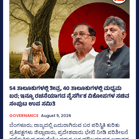
54 ತಾಲೂಕುಗಳಲ್ಲಿ ತೀವ್ರ, 40 ತಾಲೂಕುಗಳಲ್ಲಿ ಮಧ್ಯಮ
ಬರ; ಇನ್ನೂ ರಚನೆಯಾಗದ ನೈಸರ್ಗಿಕ ವಿಕೋಪಗಳ ಸಚಿವ
ಸಂಪುಟ ಉಪ ಸಮಿತಿ
GOVERNANCE
August 5, 2026
ಬೆಂಗಳೂರು; ರಾಜ್ಯದಲ್ಲಿ ಎದುರಾಗಿರುವ ಬರ ಪರಿಸ್ಥಿತಿ ಕುರಿತು
ಪ್ರತಿಪಕ್ಷಗಳು ಜಿಲ್ಲಾವಾರು, ಪ್ರದೇಶವಾರು ಭೇಟಿ ನೀಡಿ ಪರಿಶೀಲನೆ