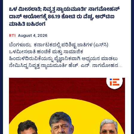
ಒಳ ಮೀಸಲಾತಿ; ನಿವೃತ್ತ ನ್ಯಾಯಮೂರ್ತಿ ನಾಗಮೋಹನ್
ದಾಸ್ ಆಯೋಗಕ್ಕೆ 86.19 ಕೋಟಿ ರು ವೆಚ್ಚ, ಆರ್‍‌ಟಿಐ
ಮಾಹಿತಿ ಬಹಿರಂಗ
RTI
August 4, 2026
ಬೆಂಗಳೂರು; ಕರ್ನಾಟಕದಲ್ಲಿ ಪರಿಶಿಷ್ಟ ಜಾತಿಗಳ (ಎಸ್‌ಸಿ)
ಒಳಮೀಸಲಾತಿ ಹಂಚಿಕೆ ಮತ್ತು ಸಾಮಾಜಿಕ
ಹಿಂದುಳಿದಿರುವಿಕೆಯನ್ನು ವೈಜ್ಞಾನಿಕವಾಗಿ ಅಧ್ಯಯನ ಮಾಡಲು
ನೇಮಿಸಿದ್ದ ನಿವೃತ್ತ ನ್ಯಾಯಮೂರ್ತಿ ಹೆಚ್. ಎನ್. ನಾಗಮೋಹನ...