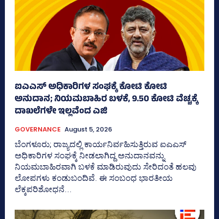
ಐಎಎಸ್‌ ಅಧಿಕಾರಿಗಳ ಸಂಘಕ್ಕೆ ಕೋಟಿ ಕೋಟಿ
ಅನುದಾನ; ನಿಯಮಬಾಹಿರ ಬಳಕೆ, 9.50 ಕೋಟಿ ವೆಚ್ಚಕ್ಕೆ
ದಾಖಲೆಗಳೇ ಇಲ್ಲವೆಂದ ಎಜಿ
GOVERNANCE
August 5, 2026
ಬೆಂಗಳೂರು; ರಾಜ್ಯದಲ್ಲಿ ಕಾರ್ಯನಿರ್ವಹಿಸುತ್ತಿರುವ ಐಎಎಸ್‌
ಅಧಿಕಾರಿಗಳ ಸಂಘಕ್ಕೆ ನೀಡಲಾಗಿದ್ದ ಅನುದಾನವನ್ನು
ನಿಯಮಬಾಹಿರವಾಗಿ ಬಳಕೆ ಮಾಡಿರುವುದು ಸೇರಿದಂತೆ ಹಲವು
ಲೋಪಗಳು ಕಂಡುಬಂದಿವೆ. ಈ ಸಂಬಂಧ ಭಾರತೀಯ
ಲೆಕ್ಕಪರಿಶೋಧನೆ...