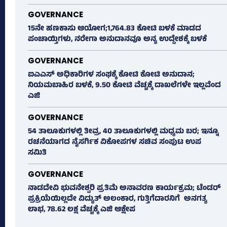
GOVERNANCE
15ನೇ ಹಣಕಾಸು ಆಯೋಗ;1,764.83 ಕೋಟಿ ಬಳಕೆ ಮಾಡದ
ಪಂಚಾಯ್ತಿಗಳು, ನರೇಗಾ ಅನುದಾನವೂ ಅನ್ಯ ಉದ್ದೇಶಕ್ಕೆ ಬಳಕೆ
GOVERNANCE
ಐಎಎಸ್‌ ಅಧಿಕಾರಿಗಳ ಸಂಘಕ್ಕೆ ಕೋಟಿ ಕೋಟಿ ಅನುದಾನ;
ನಿಯಮಬಾಹಿರ ಬಳಕೆ, 9.50 ಕೋಟಿ ವೆಚ್ಚಕ್ಕೆ ದಾಖಲೆಗಳೇ ಇಲ್ಲವೆಂದ
ಎಜಿ
GOVERNANCE
54 ತಾಲೂಕುಗಳಲ್ಲಿ ತೀವ್ರ, 40 ತಾಲೂಕುಗಳಲ್ಲಿ ಮಧ್ಯಮ ಬರ; ಇನ್ನೂ
ರಚನೆಯಾಗದ ನೈಸರ್ಗಿಕ ವಿಕೋಪಗಳ ಸಚಿವ ಸಂಪುಟ ಉಪ
ಸಮಿತಿ
GOVERNANCE
ನಾಡದೇವಿ ಭುವನೇಶ್ವರಿ ಪ್ರತಿಮೆ ಅನಾವರಣ ಕಾರ್ಯಕ್ರಮ; ಟೆಂಡರ್
ಪ್ರಕ್ರಿಯೆಯಿಲ್ಲದೇ ವಿದ್ಯುತ್‌ ಅಲಂಕಾರ, ಗುತ್ತಿಗೆದಾರನಿಗೆ ಅನಗತ್ಯ
ಲಾಭ, 78.62 ಲಕ್ಷ ವೆಚ್ಚಕ್ಕೆ ಎಜಿ ಆಕ್ಷೇಪ