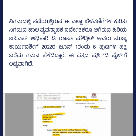
ನಿಗಮದಲ್ಲಿ ನಡೆಯುತ್ತಿರುವ ಈ ಎಲ್ಲಾ ಬೆಳವಣಿಗೆಗಳ ಕುರಿತು
ನಿಗಮದ ಹಾಲಿ ವ್ಯವಸ್ಥಾಪಕ ನಿರ್ದೇಶಕರೂ ಆಗಿರುವ ಹಿರಿಯ
ಐಪಿಎಸ್‌ ಅಧಿಕಾರಿ ಡಿ ರೂಪಾ ಮೌದ್ಗಿಲ್‌ ಅವರು ಮುಖ್ಯ
ಕಾರ್ಯದರ್ಶಿಗೆ 2022ರ ಜೂನ್‌ 1ರಂದು 6 ಪುಟಗಳ ಪತ್ರ
ಬರೆದು ಗಮನ ಸೆಳೆದಿದ್ದಾರೆ. ಈ ಪತ್ರದ ಪ್ರತಿ ‘ದಿ ಫೈಲ್‌’ಗೆ
ಲಭ್ಯವಾಗಿದೆ.