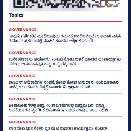
Topics
GOVERNANCE
‘ಅಕ್ರಮ ಗಣಿಗಾರಿಕೆ ಮಾಡಿರುವುದು ಗಮನಕ್ಕೆ ಬಂದಿರಲಿಲ್ಲವೇ?; ಅದಾನಿ ಎಸಿಸಿ
ಸಿಮೆಂಟ್ ಪ್ರಕರಣದಲ್ಲಿ ಮಾಹಿತಿ ಕೋರಿದ ಆರ್ಥಿಕ ಇಲಾಖೆ
GOVERNANCE
15ನೇ ಹಣಕಾಸು ಆಯೋಗ;1,764.83 ಕೋಟಿ ಬಳಕೆ ಮಾಡದ ಪಂಚಾಯ್ತಿಗಳು,
ನರೇಗಾ ಅನುದಾನವೂ ಅನ್ಯ ಉದ್ದೇಶಕ್ಕೆ ಬಳಕೆ
GOVERNANCE
ಐಎಎಸ್‌ ಅಧಿಕಾರಿಗಳ ಸಂಘಕ್ಕೆ ಕೋಟಿ ಕೋಟಿ ಅನುದಾನ; ನಿಯಮಬಾಹಿರ
ಬಳಕೆ, 9.50 ಕೋಟಿ ವೆಚ್ಚಕ್ಕೆ ದಾಖಲೆಗಳೇ ಇಲ್ಲವೆಂದ ಎಜಿ
GOVERNANCE
54 ತಾಲೂಕುಗಳಲ್ಲಿ ತೀವ್ರ, 40 ತಾಲೂಕುಗಳಲ್ಲಿ ಮಧ್ಯಮ ಬರ; ಇನ್ನೂ
ರಚನೆಯಾಗದ ನೈಸರ್ಗಿಕ ವಿಕೋಪಗಳ ಸಚಿವ ಸಂಪುಟ ಉಪ ಸಮಿತಿ
GOVERNANCE
ನಾಡದೇವಿ ಭುವನೇಶ್ವರಿ ಪ್ರತಿಮೆ ಅನಾವರಣ ಕಾರ್ಯಕ್ರಮ; ಟೆಂಡರ್