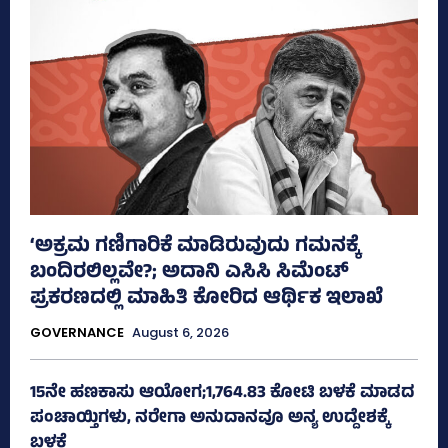
‘ಅಕ್ರಮ ಗಣಿಗಾರಿಕೆ ಮಾಡಿರುವುದು ಗಮನಕ್ಕೆ
ಬಂದಿರಲಿಲ್ಲವೇ?; ಅದಾನಿ ಎಸಿಸಿ ಸಿಮೆಂಟ್
ಪ್ರಕರಣದಲ್ಲಿ ಮಾಹಿತಿ ಕೋರಿದ ಆರ್ಥಿಕ ಇಲಾಖೆ
GOVERNANCE
August 6, 2026
15ನೇ ಹಣಕಾಸು ಆಯೋಗ;1,764.83 ಕೋಟಿ ಬಳಕೆ ಮಾಡದ
ಪಂಚಾಯ್ತಿಗಳು, ನರೇಗಾ ಅನುದಾನವೂ ಅನ್ಯ ಉದ್ದೇಶಕ್ಕೆ
ಬಳಕೆ