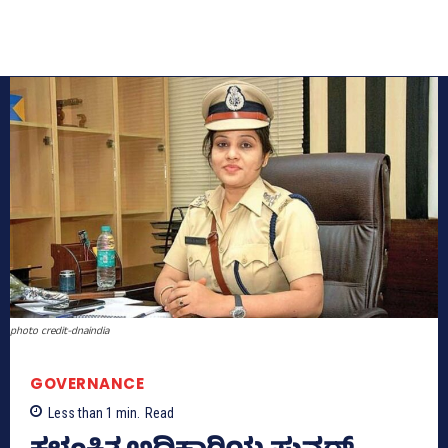
photo credit-dnaindia
GOVERNANCE
Less than 1
min.
Read