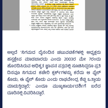
ಅಲ್ಲದೆ ‘ನಿಗಮದ ದೈನಂದಿನ ಚಟುವಟಿಕೆಗಳಲ್ಲಿ ಅಧ್ಯಕ್ಷರು
ಹಸ್ತಕ್ಷೇಪ ಮಾಡಬಾರದು ಎಂದು 2003ರ ಮೇ 7ರಂದು
ಹೊರಡಿಸಿರುವ ಅಧಿಕೃತ ಜ್ಞಾಪನ ಪತ್ರದಲ್ಲಿ ಸೂಚಿಸಿದ್ದರೂ ಪ್ರತಿ
ದಿನವೂ ನಿಗಮದ ಕಚೇರಿ ಕ್ಲರ್ಕ್‌ಗಳನ್ನು ಕರೆದು ಆ ಫೈಲ್‌
ಕೊಡು, ಈ ಫೈಲ್‌ ಕೊಡು ಎಂದು ರಾಘವೇಂದ್ರ ಶೆಟ್ಟಿ ಒತ್ತಾಯ
ಮಾಡುತ್ತಿದ್ದಾರೆ,’ ಎಂದೂ ಮುಖ್ಯಕಾರ್ಯದರ್ಶಿಗೆ ಬರೆದ
ದೂರಿನಲ್ಲಿ ವಿವರಿಸಿದ್ದಾರೆ.