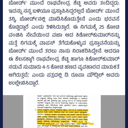
ಬೋರ್ಡ್‌ ಮುಂದೆ ರಾಘವೇಂದ್ರ ಶೆಟ್ಟಿ ಅವರು ತಂದಿದ್ದರು.
ಇದನ್ನು ನನ್ನ ಬಳಿಯೂ ಪ್ರಸ್ತಾಪಿಸಿದ್ದರಲ್ಲದೆ ಬೋರ್ಡ್‌ ಮುಂದೆ
ತನ್ನಿ, ಬೋರ್ಡ್‌ನಲ್ಲಿ ಮಾಡಿಸಿಕೊಡುತ್ತೇನೆ ಎಂದು ಭರವಸೆ
ಕೊಟ್ಟಿದ್ದಾರೆ ಎಂದು ತಿಳಿಸಿರುತ್ತಾರೆ. ಈ ನಿಗಮಕ್ಕೆ 25 ಕೋಟಿ
ವಂಚಿಸಿ ಸೇವೆಯಿಂದ ವಜಾ ಆದ ಕಿಶೋರ್‌ಕುಮಾರ್‌ನನ್ನು
ಮತ್ತೆ ನಿಗಮಕ್ಕೆ ವಾಪಸ್‌ ತೆಗೆದುಕೊಳ್ಳುವ ಪ್ರಸ್ತಾವನೆಯನ್ನು
ಬೋರ್ಡ್‌ ಮುಂದೆ ತರಲು ನಾನು ನಿರಾಕರಿಸಿದ್ದೇನೆ. ಆದರೂ
ಈ ಕೆಲಸಕ್ಕಾಗಿ ರಾಘವೇಂದ್ರ ಶೆಟ್ಟಿ ಹಾಗೂ ಕಿಶೋರ್‌ಕುಮಾರ್‌
ನಡುವೆ ಸುಮಾರು 4-5 ಕೋಟಿ ಹಣದ ವ್ಯವಹಾರದ ಮಾತುಕತೆ
ಆಗಿರುತ್ತದೆ,’ ಎಂದು ಪತ್ರದಲ್ಲಿ ಡಿ ರೂಪಾ ಮೌದ್ಗಿಲ್‌ ಅವರು
ಉಲ್ಲೇಖಿಸಿದ್ದಾರೆ.