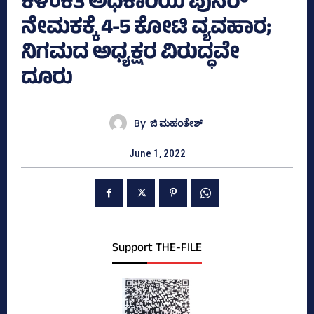
ಕಳಂಕಿತ ಅಧಿಕಾರಿಯ ಪುನರ್‌
ನೇಮಕಕ್ಕೆ 4-5 ಕೋಟಿ ವ್ಯವಹಾರ;
ನಿಗಮದ ಅಧ್ಯಕ್ಷರ ವಿರುದ್ಧವೇ
ದೂರು
By
ಜಿ ಮಹಂತೇಶ್
June 1, 2022
Support THE-FILE