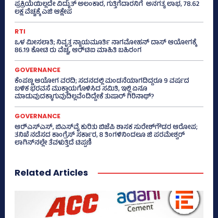
ಪ್ರಕ್ರಿಯೆಯಿಲ್ಲದೇ ವಿದ್ಯುತ್‌ ಅಲಂಕಾರ, ಗುತ್ತಿಗೆದಾರನಿಗೆ ಅನಗತ್ಯ ಲಾಭ, 78.62
ಲಕ್ಷ ವೆಚ್ಚಕ್ಕೆ ಎಜಿ ಆಕ್ಷೇಪ
RTI
ಒಳ ಮೀಸಲಾತಿ; ನಿವೃತ್ತ ನ್ಯಾಯಮೂರ್ತಿ ನಾಗಮೋಹನ್ ದಾಸ್ ಆಯೋಗಕ್ಕೆ
86.19 ಕೋಟಿ ರು ವೆಚ್ಚ, ಆರ್‍‌ಟಿಐ ಮಾಹಿತಿ ಬಹಿರಂಗ
GOVERNANCE
ಕೆಂಪಣ್ಣ ಆಯೋಗ ವರದಿ; ಸದನದಲ್ಲಿ ಮಂಡನೆಯಾಗದಿದ್ದರೂ 9 ವರ್ಷದ
ಬಳಿಕ ಭರವಸೆ ಮುಕ್ತಾಯಗೊಳಿಸಿದ ಸಮಿತಿ, ಇಲ್ಲಿ ಏನೂ
ಮಾಡುವುದಕ್ಕಾಗುವುದಿಲ್ಲವೆಂದಿದ್ದೇಕೆ ತುಷಾರ್ ಗಿರಿನಾಥ್?
GOVERNANCE
ಆರ್‍‌ಎಸ್‌ಎಸ್‌, ಬಿಎಸ್‌ವೈ ಕುರಿತು ಬಿಜೆಪಿ ಶಾಸಕ ಸುರೇಶ್‌ಗೌಡರ ಆರೋಪ;
ತನಿಖೆ ನಡೆಸದ ಕಾಂಗ್ರೆಸ್‌ ಸರ್ಕಾರ, 8 ತಿಂಗಳಿನಿಂದಲೂ ಜಿ ಪರಮೇಶ್ವರ್
ಲಾಗಿನ್‌ನಲ್ಲೇ ತೆವಳುತ್ತಿದೆ ಟಿಪ್ಪಣಿ
Related Articles