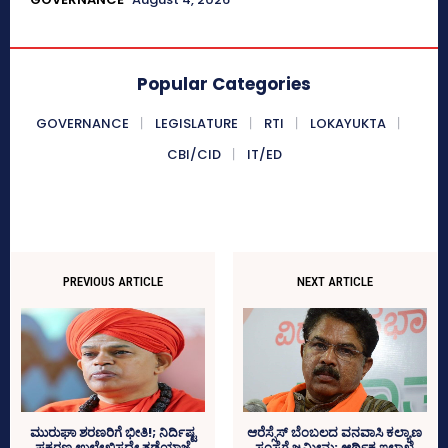
Popular Categories
GOVERNANCE
LEGISLATURE
RTI
LOKAYUKTA
CBI/CID
IT/ED
PREVIOUS ARTICLE
NEXT ARTICLE
ಆರೆಸ್ಸೆಸ್‌ ಬೆಂಬಲದ ವನವಾಸಿ ಕಲ್ಯಾಣ
ಮುರುಘಾ ಶರಣರಿಗೆ ಭೀತಿ!; ನಿರ್ದಿಷ್ಟ
ಸಂಸ್ಥೆಗೆ ಜಮೀನು; ಆರ್ಥಿಕ ಇಲಾಖೆ
ಪ್ರಕರಣ ಉಲ್ಲೇಖಿಸದೇ ತಡೆಯಾಜ್ಞೆ