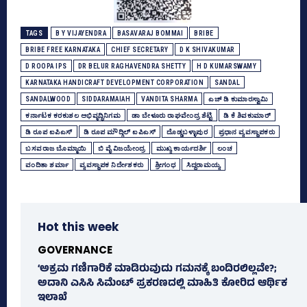
TAGS
B Y VIJAYENDRA
BASAVARAJ BOMMAI
BRIBE
BRIBE FREE KARNATAKA
CHIEF SECRETARY
D K SHIVAKUMAR
D ROOPA IPS
DR BELUR RAGHAVENDRA SHETTY
H D KUMARSWAMY
KARNATAKA HANDICRAFT DEVELOPMENT CORPORATION
SANDAL
SANDALWOOD
SIDDARAMAIAH
VANDITA SHARMA
ಎಚ್‌ ಡಿ ಕುಮಾರಸ್ವಾಮಿ
ಕರ್ನಾಟಕ ಕರಕುಶಲ ಅಭಿವೃದ್ಧಿನಿಗಮ
ಡಾ ಬೇಳೂರು ರಾಘವೇಂದ್ರ ಶೆಟ್ಟಿ
ಡಿ ಕೆ ಶಿವಕುಮಾರ್
ಡಿ ರೂಪ ಐಪಿಎಸ್‌
ಡಿ ರೂಪ ಮೌದ್ಗಿಲ್‌ ಐಪಿಎಸ್‌
ದೊಡ್ಡಬಳ್ಳಾಪುರ
ಪ್ರಧಾನ ವ್ಯವಸ್ಥಾಪಕರು
ಬಸವರಾಜ ಬೊಮ್ಮಾಯಿ
ಬಿ ವೈ ವಿಜಯೇಂದ್ರ
ಮುಖ್ಯ ಕಾರ್ಯದರ್ಶಿ
ಲಂಚ
ವಂದಿತಾ ಶರ್ಮಾ
ವ್ಯವಸ್ಥಾಪಕ ನಿರ್ದೇಶಕರು
ಶ್ರೀಗಂಧ
ಸಿದ್ದರಾಮಯ್ಯ
Hot this week
GOVERNANCE
‘ಅಕ್ರಮ ಗಣಿಗಾರಿಕೆ ಮಾಡಿರುವುದು ಗಮನಕ್ಕೆ ಬಂದಿರಲಿಲ್ಲವೇ?;
ಅದಾನಿ ಎಸಿಸಿ ಸಿಮೆಂಟ್ ಪ್ರಕರಣದಲ್ಲಿ ಮಾಹಿತಿ ಕೋರಿದ ಆರ್ಥಿಕ
ಇಲಾಖೆ