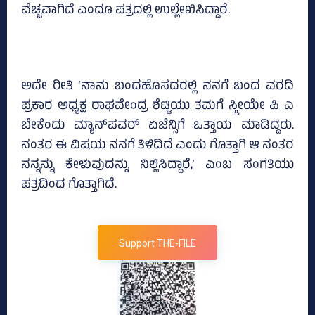
ವೆಚ್ಚವಾಗಿದೆ ಎಂದೂ ಪತ್ರದಲ್ಲಿ ಉಲ್ಲೇಖಿಸಿದ್ದಾರೆ.
ಅದೇ ರೀತಿ ‘ನಾನು ಬಂದಹೊಸದರಲ್ಲಿ ನನಗೆ ಬಂದ ವರದಿ
ಪ್ರಕಾರ ಅಧ್ಯಕ್ಷ ರಾಘವೇಂದ್ರ ಶೆಟ್ಟಿಯು ತಮಗೆ ಸ್ತ್ರೀಯೇ ಪಿ ಎ
ಬೇಕೆಂದು ಮ್ಯಾನ್‌ಪವರ್‌ ಏಜೆನ್ಸಿಗೆ ಒತ್ತಾಯ ಮಾಡಿದ್ದರು.
ನಂತರ ಈ ವಿಷಯ ನನಗೆ ತಿಳಿದಿದೆ ಎಂದು ಗೊತ್ತಾಗಿ ಆ ನಂತರ
ನನ್ನನ್ನು ಕೇಳುವುದನ್ನು ನಿಲ್ಲಿಸಿದ್ದಾರೆ,’ ಎಂಬ ಸಂಗತಿಯು
ಪತ್ರದಿಂದ ಗೊತ್ತಾಗಿದೆ.
Support THE-FILE