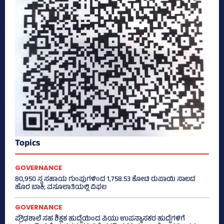
Topics
GOVERNANCE
80,950 ಸ್ವ ಸಹಾಯ ಗುಂಪುಗಳಿಂದ 1,758.53 ಕೋಟಿ ರುಪಾಯಿ ಸಾಲದ
ಹೊರ ಬಾಕಿ; ವಸೂಲಾತಿಯಲ್ಲಿ ವಿಫಲ
GOVERNANCE
ಪ್ರೌಢಶಾಲೆ ಸಹ ಶಿಕ್ಷಕ ಹುದ್ದೆಯಿಂದ ಪಿಯು ಉಪನ್ಯಾಸಕರ ಹುದ್ದೆಗಳಿಗೆ