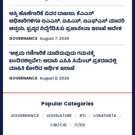
ಆಸ್ತಿ ಹೊಣೆಗಾರಿಕೆ ವಿವರ ದಾಖಲು; ಕೆಎಎಸ್
ಅಧಿಕಾರಿಗಳಿಗೂ ಐಎಎಸ್‌, ಐಪಿಎಸ್‌, ಐಎಫ್‌ಎಸ್‌ ಮಾದರಿ
ಅನ್ವಯ, ಭ್ರಷ್ಟರ ನಿದ್ದೆಗೆಡಿಸಿತು ಪ್ರಜಾಸೇವಾ ಇಲಾಖೆ ಆದೇಶ
GOVERNANCE
August 7, 2026
‘ಅಕ್ರಮ ಗಣಿಗಾರಿಕೆ ಮಾಡಿರುವುದು ಗಮನಕ್ಕೆ
ಬಂದಿರಲಿಲ್ಲವೇ?; ಅದಾನಿ ಎಸಿಸಿ ಸಿಮೆಂಟ್ ಪ್ರಕರಣದಲ್ಲಿ
ಮಾಹಿತಿ ಕೋರಿದ ಆರ್ಥಿಕ ಇಲಾಖೆ
GOVERNANCE
August 6, 2026
Popular Categories
GOVERNANCE
LEGISLATURE
RTI
LOKAYUKTA
CBI/CID
IT/ED