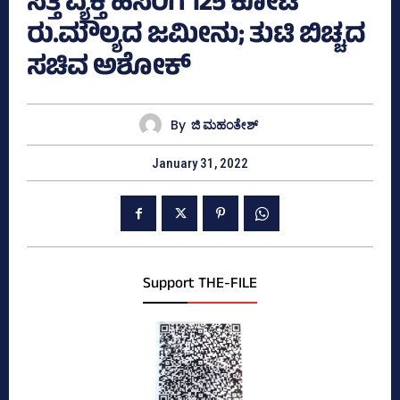
ಸತ್ತ ವ್ಯಕ್ತಿ ಹೆಸರಿಗೆ 125 ಕೋಟಿ
ರು.ಮೌಲ್ಯದ ಜಮೀನು; ತುಟಿ ಬಿಚ್ಚದ
ಸಚಿವ ಅಶೋಕ್‌
By
ಜಿ ಮಹಂತೇಶ್
January 31, 2022
Support THE-FILE