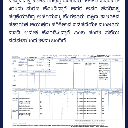
ವಾಸ್ತವದಲ್ಲಿ ತೋಟಿ ಯಲ್ಲಪ್ಪ ಎಂಬವರು 1998ರ ನವೆಂಬರ್‌
4ರಂದು ಮರಣ ಹೊಂದಿದ್ದಾರೆ. ಆದರೆ ಅವರ ಹೆಸರಿನಲ್ಲಿ
ಸಲ್ಲಿಕೆಯಾಗಿದ್ದ ಅರ್ಜಿಯನ್ನು ಬೆಂಗಳೂರು ದಕ್ಷಿಣ ತಾಲೂಕಿನ
ಸಹಾಯಕ ಆಯುಕ್ತರು ಪರಿಶೀಲನೆ ನಡೆಸದೆಯೇ ಮಂಜೂರು
ಮಾಡಿ ಆದೇಶ ಹೊರಡಿಸಿದ್ದಾರೆ ಎಂಬ ಸಂಗತಿ ಸಭೆಯ
ನಡವಳಿಯಿಂದ ತಿಳಿದು ಬಂದಿದೆ.