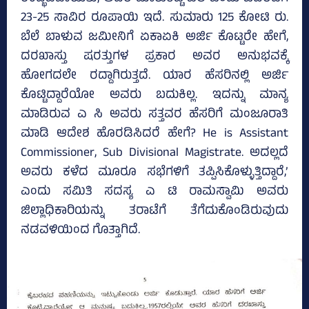
23-25 ಸಾವಿರ ರೂಪಾಯಿ ಇದೆ. ಸುಮಾರು 125 ಕೋಟಿ ರು.
ಬೆಲೆ ಬಾಳುವ ಜಮೀನಿಗೆ ಏಕಾಏಕಿ ಅರ್ಜಿ ಕೊಟ್ಟರೇ ಹೇಗೆ,
ದರಖಾಸ್ತು ಷರತ್ತುಗಳ ಪ್ರಕಾರ ಅವರ ಅನುಭವಕ್ಕೆ
ಹೋಗದಲೇ ರದ್ದಾಗಿರುತ್ತದೆ. ಯಾರ ಹೆಸರಿನಲ್ಲಿ ಅರ್ಜಿ
ಕೊಟ್ಟಿದ್ದಾರೆಯೋ ಅವರು ಬದುಕಿಲ್ಲ. ಇದನ್ನು ಮಾನ್ಯ
ಮಾಡಿರುವ ಎ ಸಿ ಅವರು ಸತ್ತವರ ಹೆಸರಿಗೆ ಮಂಜೂರಾತಿ
ಮಾಡಿ ಆದೇಶ ಹೊರಡಿಸಿದರೆ ಹೇಗೆ? He is Assistant
Commissioner, Sub Divisional Magistrate. ಅದಲ್ಲದೆ
ಅವರು ಕಳೆದ ಮೂರೂ ಸಭೆಗಳಿಗೆ ತಪ್ಪಿಸಿಕೊಳ್ಳುತ್ತಿದ್ದಾರೆ,’
ಎಂದು ಸಮಿತಿ ಸದಸ್ಯ ಎ ಟಿ ರಾಮಸ್ವಾಮಿ ಅವರು
ಜಿಲ್ಲಾಧಿಕಾರಿಯನ್ನು ತರಾಟೆಗೆ ತೆಗೆದುಕೊಂಡಿರುವುದು
ನಡವಳಿಯಿಂದ ಗೊತ್ತಾಗಿದೆ.