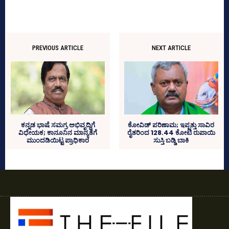
PREVIOUS ARTICLE
NEXT ARTICLE
ಕನ್ನಡ ಭಾಷೆ ಸಮಗ್ರ ಅಭಿವೃದ್ಧಿಗೆ
ಕೋವಿಡ್‌ ಪರಿಣಾಮ; ಇಪ್ಪತ್ತು ಸಾವಿರ
ವಿಧೇಯಕ; ಕಾನೂನಿನ ಮಾನ್ಯತೆಗೆ
ರೈತರಿಂದ 128.44 ಕೋಟಿ ರುಪಾಯಿ
ಮುಂದಡಿಯಿಟ್ಟ ಪ್ರಾಧಿಕಾರ
ಸುಸ್ತಿ ಬಡ್ಡಿ ಬಾಕಿ