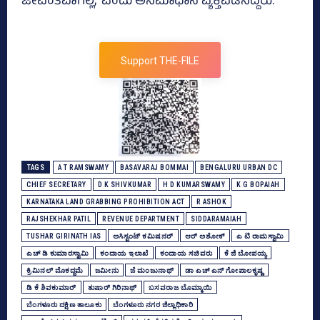
ಜೀವಂತವಾಗಿಲ್ಲ,’ ಎಂದು ಅಸಮಾಧಾನ ವ್ಯಕ್ತಪಡಿಸಿದ್ದರು.
Support THE-FILE
TAGS
A T RAMSWAMY
BASAVARAJ BOMMAI
BENGALURU URBAN DC
CHIEF SECRETARY
D K SHIVKUMAR
H D KUMARSWAMY
K G BOPAIAH
KARNATAKA LAND GRABBING PROHIBITION ACT
R ASHOK
RAJSHEKHAR PATIL
REVENUE DEPARTMENT
SIDDARAMAIAH
TUSHAR GIRINATH IAS
ಅಸಿಸ್ಟಂಟ್‌ ಕಮಿಷನರ್‌
ಆರ್‌ ಅಶೋಕ್‌
ಎ ಟಿ ರಾಮಸ್ವಾಮಿ
ಎಚ್‌ ಡಿ ಕುಮಾರಸ್ವಾಮಿ
ಕಂದಾಯ ಇಲಾಖೆ
ಕಂದಾಯ ಸಚಿವರು
ಕೆ ಜಿ ಬೋಪಯ್ಯ
ಕ್ರಿಮಿನಲ್‌ ಮೊಕದ್ದಮೆ
ಜಮೀನು
ಜೆ ಮಂಜುನಾಥ್‌
ಡಾ ಎಚ್‌ ಎನ್ ಗೋಪಾಲಕೃಷ್ಣ
ಡಿ ಕೆ ಶಿವಕುಮಾರ್
ತುಷಾರ್‌ ಗಿರಿನಾಥ್
ಬಸವರಾಜ ಬೊಮ್ಮಾಯಿ
ಬೆಂಗಳೂರು ದಕ್ಷಿಣ ತಾಲೂಕು
ಬೆಂಗಳೂರು ನಗರ ಜಿಲ್ಲಾಧಿಕಾರಿ