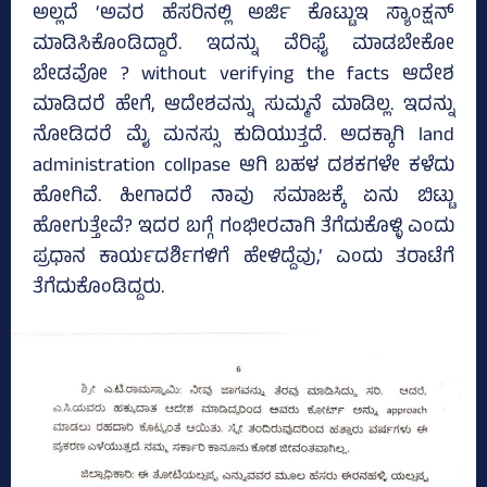
ಅಲ್ಲದೆ ‘ಅವರ ಹೆಸರಿನಲ್ಲಿ ಅರ್ಜಿ ಕೊಟ್ಟುಇ ಸ್ಯಾಂಕ್ಷನ್‌
ಮಾಡಿಸಿಕೊಂಡಿದ್ದಾರೆ. ಇದನ್ನು ವೆರಿಫೈ ಮಾಡಬೇಕೋ
ಬೇಡವೋ ? without verifying the facts ಆದೇಶ
ಮಾಡಿದರೆ ಹೇಗೆ, ಆದೇಶವನ್ನು ಸುಮ್ಮನೆ ಮಾಡಿಲ್ಲ. ಇದನ್ನು
ನೋಡಿದರೆ ಮೈ ಮನಸ್ಸು ಕುದಿಯುತ್ತದೆ. ಅದಕ್ಕಾಗಿ land
administration collpase ಆಗಿ ಬಹಳ ದಶಕಗಳೇ ಕಳೆದು
ಹೋಗಿವೆ. ಹೀಗಾದರೆ ನಾವು ಸಮಾಜಕ್ಕೆ ಏನು ಬಿಟ್ಟು
ಹೋಗುತ್ತೇವೆ? ಇದರ ಬಗ್ಗೆ ಗಂಭೀರವಾಗಿ ತೆಗೆದುಕೊಳ್ಳಿ ಎಂದು
ಪ್ರಧಾನ ಕಾರ್ಯದರ್ಶಿಗಳಿಗೆ ಹೇಳಿದ್ದೆವು,’ ಎಂದು ತರಾಟೆಗೆ
ತೆಗೆದುಕೊಂಡಿದ್ದರು.