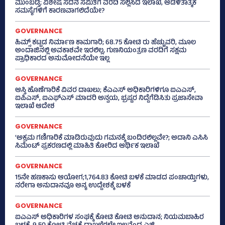
ಮುಂಬಡ್ತಿ; ವಿಶೇಷ ಸದನ ಸಮಿತಿಗೆ ವರದಿ ಸಲ್ಲಿಸಿದ ಇಲಾಖೆ, ಆಡಳಿತಾತ್ಮಕ
ಸಮಸ್ಯೆಗಳಿಗೆ ಕಾರಣವಾಗಲಿದೆಯೇ?
GOVERNANCE
ಹಿಮ್ಸ್‌ ಕಟ್ಟಡ ನಿರ್ಮಾಣ ಕಾಮಗಾರಿ; 68.75 ಕೋಟಿ ರು ಹೆಚ್ಚುವರಿ, ಮೂಲ
ಅಂದಾಜಿನಲ್ಲಿ ಅವಕಾಶವೇ ಇರಲಿಲ್ಲ, ಗುಣನಿಯಂತ್ರಣ ವರದಿಗೆ ಸಕ್ಷಮ
ಪ್ರಾಧಿಕಾರದ ಅನುಮೋದನೆಯೇ ಇಲ್ಲ
GOVERNANCE
ಆಸ್ತಿ ಹೊಣೆಗಾರಿಕೆ ವಿವರ ದಾಖಲು; ಕೆಎಎಸ್ ಅಧಿಕಾರಿಗಳಿಗೂ ಐಎಎಸ್‌,
ಐಪಿಎಸ್‌, ಐಎಫ್‌ಎಸ್‌ ಮಾದರಿ ಅನ್ವಯ, ಭ್ರಷ್ಟರ ನಿದ್ದೆಗೆಡಿಸಿತು ಪ್ರಜಾಸೇವಾ
ಇಲಾಖೆ ಆದೇಶ
GOVERNANCE
‘ಅಕ್ರಮ ಗಣಿಗಾರಿಕೆ ಮಾಡಿರುವುದು ಗಮನಕ್ಕೆ ಬಂದಿರಲಿಲ್ಲವೇ?; ಅದಾನಿ ಎಸಿಸಿ
ಸಿಮೆಂಟ್ ಪ್ರಕರಣದಲ್ಲಿ ಮಾಹಿತಿ ಕೋರಿದ ಆರ್ಥಿಕ ಇಲಾಖೆ
GOVERNANCE
15ನೇ ಹಣಕಾಸು ಆಯೋಗ;1,764.83 ಕೋಟಿ ಬಳಕೆ ಮಾಡದ ಪಂಚಾಯ್ತಿಗಳು,
ನರೇಗಾ ಅನುದಾನವೂ ಅನ್ಯ ಉದ್ದೇಶಕ್ಕೆ ಬಳಕೆ
GOVERNANCE
ಐಎಎಸ್‌ ಅಧಿಕಾರಿಗಳ ಸಂಘಕ್ಕೆ ಕೋಟಿ ಕೋಟಿ ಅನುದಾನ; ನಿಯಮಬಾಹಿರ