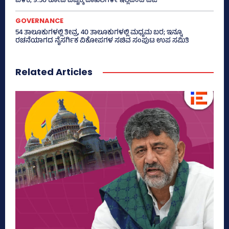
ಬಳಕೆ, 9.50 ಕೋಟಿ ವೆಚ್ಚಕ್ಕೆ ದಾಖಲೆಗಳೇ ಇಲ್ಲವೆಂದ ಎಜಿ
GOVERNANCE
54 ತಾಲೂಕುಗಳಲ್ಲಿ ತೀವ್ರ, 40 ತಾಲೂಕುಗಳಲ್ಲಿ ಮಧ್ಯಮ ಬರ; ಇನ್ನೂ
ರಚನೆಯಾಗದ ನೈಸರ್ಗಿಕ ವಿಕೋಪಗಳ ಸಚಿವ ಸಂಪುಟ ಉಪ ಸಮಿತಿ
Related Articles