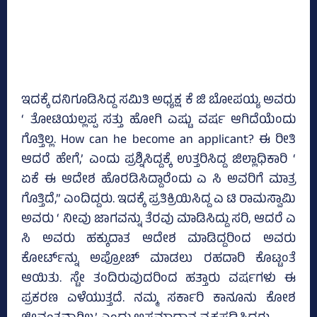
ಇದಕ್ಕೆ ದನಿಗೂಡಿಸಿದ್ದ ಸಮಿತಿ ಅಧ್ಯಕ್ಷ ಕೆ ಜಿ ಬೋಪಯ್ಯ ಅವರು
‘ ತೋಟಿಯಲ್ಲಪ್ಪ ಸತ್ತು ಹೋಗಿ ಎಷ್ಟು ವರ್ಷ ಆಗಿದೆಯೆಂದು
ಗೊತ್ತಿಲ್ಲ. How can he become an applicant? ಈ ರೀತಿ
ಆದರೆ ಹೇಗೆ,’ ಎಂದು ಪ್ರಶ್ನಿಸಿದ್ದಕ್ಕೆ ಉತ್ತರಿಸಿದ್ದ ಜಿಲ್ಲಾಧಿಕಾರಿ ‘
ಏಕೆ ಈ ಆದೇಶ ಹೊರಡಿಸಿದ್ದಾರೆಂದು ಎ ಸಿ ಅವರಿಗೆ ಮಾತ್ರ
ಗೊತ್ತಿದೆ,” ಎಂದಿದ್ದರು. ಇದಕ್ಕೆ ಪ್ರತಿಕ್ರಿಯಿಸಿದ್ದ ಎ ಟಿ ರಾಮಸ್ವಾಮಿ
ಅವರು ‘ ನೀವು ಜಾಗವನ್ನು ತೆರವು ಮಾಡಿಸಿದ್ದು ಸರಿ, ಆದರೆ ಎ
ಸಿ ಅವರು ಹಕ್ಕುದಾತ ಆದೇಶ ಮಾಡಿದ್ದರಿಂದ ಅವರು
ಕೋರ್ಟ್‌ನ್ನು ಅಪ್ರೋಚ್‌ ಮಾಡಲು ರಹದಾರಿ ಕೊಟ್ಟಂತೆ
ಆಯಿತು. ಸ್ಟೇ ತಂದಿರುವುದರಿಂದ ಹತ್ತಾರು ವರ್ಷಗಳು ಈ
ಪ್ರಕರಣ ಎಳೆಯುತ್ತದೆ. ನಮ್ಮ ಸರ್ಕಾರಿ ಕಾನೂನು ಕೋಶ