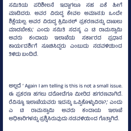
ಸಮಿತಿಯ ಪರಿಶೀಲನೆ ಇದ್ದಾಗಲೂ ಸಹ ಏಕೆ ಹೀಗೆ
ಮಾಡಿದರು. ಅವರ ವಿರುದ್ಧ ಕೇವಲ ಅಮಾನತು ಒಂದೇ
ಶಿಕ್ಷೆಯಲ್ಲ. ಅವರ ವಿರುದ್ಧ ಕ್ರಿಮಿನಲ್‌ ಪ್ರಕರಣವನ್ನು ದಾಖಲು
ಮಾಡಬೇಕು,’ ಎಂದು ಸಮಿತಿ ಸದಸ್ಯ ಎ ಟಿ ರಾಮಸ್ವಾಮಿ
ಅವರು ಕಂದಾಯ ಇಲಾಖೆಯ ಸರ್ಕಾರದ ಪ್ರಧಾನ
ಕಾರ್ಯದರ್ಶಿಗೆ ಸೂಚಿಸಿದ್ದರು ಎಂಬುದು ನಡವಳಿಯಿಂದ
ತಿಳಿದು ಬಂದಿದೆ.
ಅಲ್ಲದೆ ‘ Again I am telling is this is not a small issue.
ಈ ಪ್ರಕರಣ ಹಗಲು ದರೋಡೆಗೂ ಮೀರಿದ ಹಗರಣವಾಗಿದೆ.
ರೆವಿನ್ಯೂ ಇಲಾಖೆಯವರು ಇದನ್ನು ಒಪ್ಪಿಕೊಳ್ಳುವಿರಾ?,’ ಎಂದು
ಎ ಟಿ ರಾಮಸ್ವಾಮಿ ಅವರು ಕಂದಾಯ ಇಲಾಖೆ
ಅಧಿಕಾರಿಗಳನ್ನು ಪ್ರಶ್ನಿಸಿರುವುದು ನಡವಳಿಯಿಂದ ಗೊತ್ತಾಗಿದೆ.