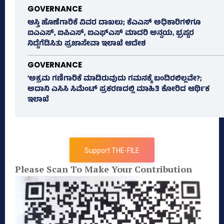
GOVERNANCE
ಆಸ್ತಿ ಹೊಣೆಗಾರಿಕೆ ವಿವರ ದಾಖಲು; ಕೆಎಎಸ್ ಅಧಿಕಾರಿಗಳಿಗೂ
ಐಎಎಸ್‌, ಐಪಿಎಸ್‌, ಐಎಫ್‌ಎಸ್‌ ಮಾದರಿ ಅನ್ವಯ, ಭ್ರಷ್ಟರ
ನಿದ್ದೆಗೆಡಿಸಿತು ಪ್ರಜಾಸೇವಾ ಇಲಾಖೆ ಆದೇಶ
GOVERNANCE
‘ಅಕ್ರಮ ಗಣಿಗಾರಿಕೆ ಮಾಡಿರುವುದು ಗಮನಕ್ಕೆ ಬಂದಿರಲಿಲ್ಲವೇ?;
ಅದಾನಿ ಎಸಿಸಿ ಸಿಮೆಂಟ್ ಪ್ರಕರಣದಲ್ಲಿ ಮಾಹಿತಿ ಕೋರಿದ ಆರ್ಥಿಕ
ಇಲಾಖೆ
Support THE-FILE
Please Scan To Make Your Contribution