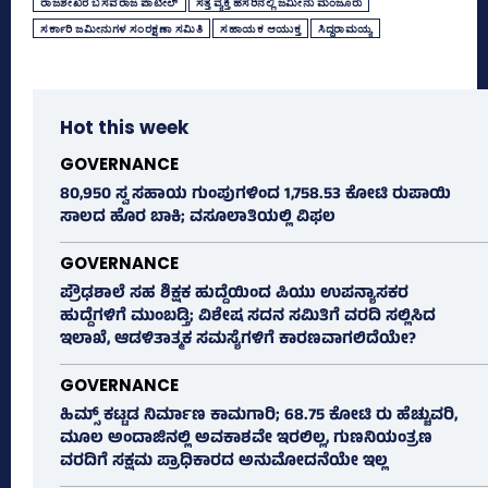
ರಾಜಶೇಖರ ಬಸವರಾಜ ಪಾಟೀಲ್‌
ಸತ್ತ ವ್ಯಕ್ತಿ ಹೆಸರಿನಲ್ಲಿ ಜಮೀನು ಮಂಜೂರು
ಸರ್ಕಾರಿ ಜಮೀನುಗಳ ಸಂರಕ್ಷಣಾ ಸಮಿತಿ
ಸಹಾಯಕ ಆಯುಕ್ತ
ಸಿದ್ದರಾಮಯ್ಯ
Hot this week
GOVERNANCE
80,950 ಸ್ವ ಸಹಾಯ ಗುಂಪುಗಳಿಂದ 1,758.53 ಕೋಟಿ ರುಪಾಯಿ
ಸಾಲದ ಹೊರ ಬಾಕಿ; ವಸೂಲಾತಿಯಲ್ಲಿ ವಿಫಲ
GOVERNANCE
ಪ್ರೌಢಶಾಲೆ ಸಹ ಶಿಕ್ಷಕ ಹುದ್ದೆಯಿಂದ ಪಿಯು ಉಪನ್ಯಾಸಕರ
ಹುದ್ದೆಗಳಿಗೆ ಮುಂಬಡ್ತಿ; ವಿಶೇಷ ಸದನ ಸಮಿತಿಗೆ ವರದಿ ಸಲ್ಲಿಸಿದ
ಇಲಾಖೆ, ಆಡಳಿತಾತ್ಮಕ ಸಮಸ್ಯೆಗಳಿಗೆ ಕಾರಣವಾಗಲಿದೆಯೇ?
GOVERNANCE
ಹಿಮ್ಸ್‌ ಕಟ್ಟಡ ನಿರ್ಮಾಣ ಕಾಮಗಾರಿ; 68.75 ಕೋಟಿ ರು ಹೆಚ್ಚುವರಿ,
ಮೂಲ ಅಂದಾಜಿನಲ್ಲಿ ಅವಕಾಶವೇ ಇರಲಿಲ್ಲ, ಗುಣನಿಯಂತ್ರಣ
ವರದಿಗೆ ಸಕ್ಷಮ ಪ್ರಾಧಿಕಾರದ ಅನುಮೋದನೆಯೇ ಇಲ್ಲ