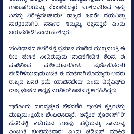
ಗೂಂಡಾಗಿರಿಯನ್ನು ಬೆಂಬಲಿಸಿದ್ದಾರೆ. ಉಳಿದವರಿಂದ ಇನ್ನು
ಏನನ್ನು ನಿರೀಕ್ಷಿಸಬಹುದು? ರಾಜ್ಯದ ಜನರೇ ದಯವಿಟ್ಟು
ಸುರಕ್ಷಿತವಾಗಿರಿ. ಸರ್ಕಾರ ನಿಮ್ಮನ್ನು ರಕ್ಷಿಸುತ್ತದೆ ಎಂದು
ಬಯಸಬೇಡಿ’ ಎಂದು ಹೇಳಿದ್ದರು.
‘ಸಂವಿಧಾನದ ಹೆಸರಿನಲ್ಲಿ ಪ್ರಮಾಣ ಮಾಡಿದ ಮುಖ್ಯಮಂತ್ರಿ ಈ
ರೀತಿ ಹೇಳಿಕೆ ನೀಡಿರುವುದು ನಾಚಿಕೆಗೇಡಿನ ಕೆಲಸ. ಈ
ಮಾತಿನಿಂದ ಮತೀಯವಾದಿಗಳು ಪ್ರಚೋದಿತರಾಗಿ
ಬೀದಿಗಿಳಿಯವುದು ಖಚಿತ. ಈ ಮಾತಿಗಾಗಿ ಬೊಮ್ಮಾಯಿ ಅವರು
ರಾಜ್ಯದ ಜನರ ಕ್ಷಮೆ ಯಾಚಿಸಬೇಕು’ ಎಂದು ಡಿವೈಎಫ್‌ಐ
ರಾಜ್ಯ ಘಟಕದ ಅಧ್ಯಕ್ಷ ಮುನೀರ್‌ ಕಾಟಿಪಳ್ಳ ಆಗ್ರಹಿಸಿದ್ದರು.
‘ಇದೊಂದು ದುರದೃಷ್ಟಕರ ಬೆಳವಣಿಗೆ. ಇಂತಹ ಕೃತ್ಯಗಳನ್ನು
ಮುಖ್ಯಮಂತ್ರಿಯೇ ಬೆಂಬಲಿಸಿದ್ದಾರೆ. ‘ಅನೈತಿಕ ಪೊಲೀಸ್‌ಗಿರಿ’
ಹೆಸರಿನಲ್ಲಿ ನಡೆಯುವ ಗುಂಪು ಹಲ್ಲೆಯನ್ನು ಸಾಮಾನ್ಯ
ಎಂಬಂತೆ ಬಿಂಬಿಸುತ್ತಿದ್ದಾರೆ’ ಎಂದು ಜೆಡಿಎಸ್‌ ಮಾಹಿತಿ