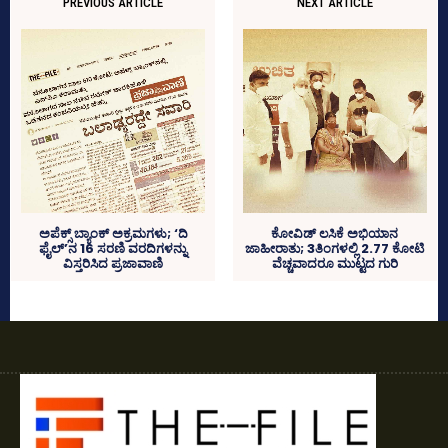
PREVIOUS ARTICLE
NEXT ARTICLE
ಅಪೆಕ್ಸ್‌ ಬ್ಯಾಂಕ್‌ ಅಕ್ರಮಗಳು; ‘ದಿ
ಕೋವಿಡ್ ಲಸಿಕೆ ಅಭಿಯಾನ
ಫೈಲ್‌’ನ 16 ಸರಣಿ ವರದಿಗಳನ್ನು
ಜಾಹೀರಾತು; 3ತಿಂಗಳಲ್ಲಿ 2.77 ಕೋಟಿ
ವಿಸ್ತರಿಸಿದ ಪ್ರಜಾವಾಣಿ
ವೆಚ್ಚವಾದರೂ ಮುಟ್ಟದ ಗುರಿ