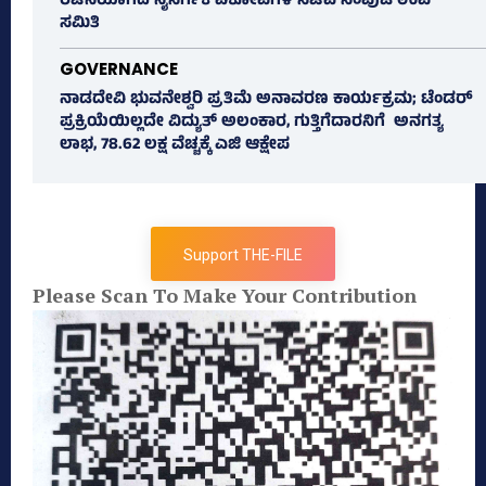
ರಚನೆಯಾಗದ ನೈಸರ್ಗಿಕ ವಿಕೋಪಗಳ ಸಚಿವ ಸಂಪುಟ ಉಪ
ಸಮಿತಿ
GOVERNANCE
ನಾಡದೇವಿ ಭುವನೇಶ್ವರಿ ಪ್ರತಿಮೆ ಅನಾವರಣ ಕಾರ್ಯಕ್ರಮ; ಟೆಂಡರ್
ಪ್ರಕ್ರಿಯೆಯಿಲ್ಲದೇ ವಿದ್ಯುತ್‌ ಅಲಂಕಾರ, ಗುತ್ತಿಗೆದಾರನಿಗೆ ಅನಗತ್ಯ
ಲಾಭ, 78.62 ಲಕ್ಷ ವೆಚ್ಚಕ್ಕೆ ಎಜಿ ಆಕ್ಷೇಪ
Support THE-FILE
Please Scan To Make Your Contribution