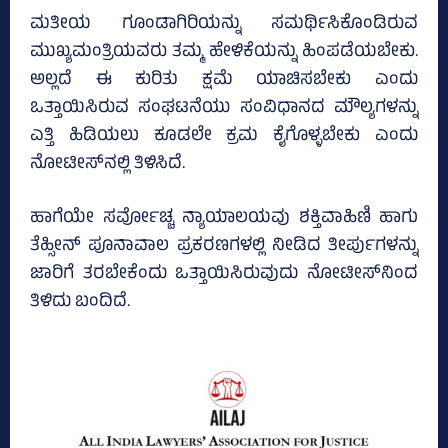
ಮತೀಯ ಗೂಂಡಾಗಿರಿಯನ್ನು ಸಮರ್ಥಿಸಿಕೊಂಡಿರುವ
ಮುಖ್ಯಮಂತ್ರಿಯವರು ತಮ್ಮ ಹೇಳಿಕೆಯನ್ನು ಹಿಂಪಡೆಯಬೇಕು.
ಅಲ್ಲದೆ ಈ ಕುರಿತು ಕ್ಷಮೆ ಯಾಚಿಸಬೇಕು ಎಂದು
ಒತ್ತಾಯಿಸಿರುವ ಸಂಘಟನೆಯು ಸಂವಿಧಾನದ ಮೌಲ್ಯಗಳನ್ನು
ಎತ್ತಿ ಹಿಡಿಯಲು ಕೂಡಲೇ ಕ್ರಮ ಕೈಗೊಳ್ಳಬೇಕು ಎಂದು
ನೋಟೀಸ್‌ನಲ್ಲಿ ತಿಳಿಸಿದೆ.
ಹಾಗೆಯೇ ಸರ್ವೋಚ್ಚ ನ್ಯಾಯಾಲಯವು ಶಕ್ತಿವಾಹಿಣಿ ಹಾಗು
ತೆಹ್ಸೀನ್ ಪೂನಾವಾಲ ಪ್ರಕರಣಗಳಲ್ಲಿ ನೀಡಿದ ತೀರ್ಪುಗಳನ್ನು
ಜಾರಿಗೆ ತರಬೇಕೆಂದು ಒತ್ತಾಯಿಸಿರುವುದು ನೋಟೀಸ್‌ನಿಂದ
ತಿಳಿದು ಬಂದಿದೆ.