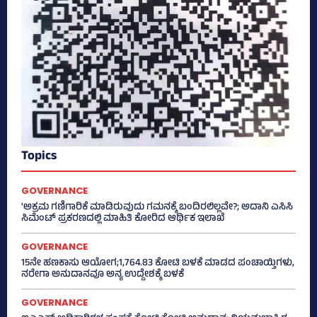
Topics
GOVERNANCE
‘ಅಕ್ರಮ ಗಣಿಗಾರಿಕೆ ಮಾಡಿರುವುದು ಗಮನಕ್ಕೆ ಬಂದಿರಲಿಲ್ಲವೇ?; ಅದಾನಿ ಎಸಿಸಿ
ಸಿಮೆಂಟ್ ಪ್ರಕರಣದಲ್ಲಿ ಮಾಹಿತಿ ಕೋರಿದ ಆರ್ಥಿಕ ಇಲಾಖೆ
GOVERNANCE
15ನೇ ಹಣಕಾಸು ಆಯೋಗ;1,764.83 ಕೋಟಿ ಬಳಕೆ ಮಾಡದ ಪಂಚಾಯ್ತಿಗಳು,
ನರೇಗಾ ಅನುದಾನವೂ ಅನ್ಯ ಉದ್ದೇಶಕ್ಕೆ ಬಳಕೆ
GOVERNANCE