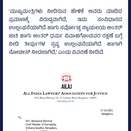
‘ಮುಖ್ಯಮಂತ್ರಿಗಳು ನೀಡಿರುವ ಹೇಳಿಕೆ ಅವರು ಮಾಡಿದ‌
ಪ್ರಮಾಣಕ್ಕೆ ವಿರುದ್ದವಾಗಿದೆ, ಇದು ಸಂವಿಧಾನದ
ಉಲ್ಲಂಘನೆಯಾಗಿದೆ ಹಾಗು ಸರ್ವೋಚ್ವ ನ್ಯಾಯಲಯ ಅಂತರ್
ಜಾತಿ ಹಾಗು ಅಂತರ್ ಧರ್ಮ ವಿವಾಹಗೊಂಡವರ ರಕ್ಷಣೆ ಬಗ್ಗೆ
ನೀಡಿ ತೀರ್ಪುಗಳ‌ ಸ್ಪಷ್ಟ ‌ಉಲ್ಲಂಘನೆಯಾಗಿದೆ ಹಾಗಾಗಿ
ನೋಟೀಸ್ ನೀಡಲಾಗಿದೆ,’ ಎಂದು ವಿವರಣೆ ನೀಡಿದೆ.