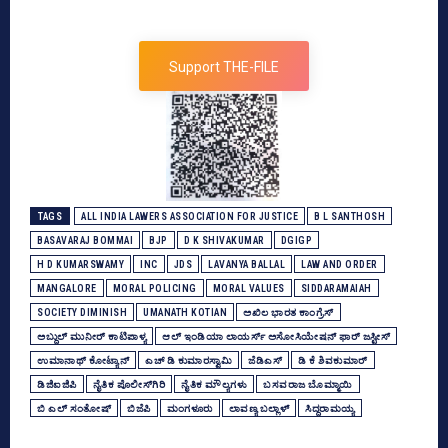
Support THE-FILE
TAGS
ALL INDIA LAWERS ASSOCIATION FOR JUSTICE
B L SANTHOSH
BASAVARAJ BOMMAI
BJP
D K SHIVAKUMAR
DGIGP
H D KUMARSWAMY
INC
JDS
LAVANYA BALLAL
LAW AND ORDER
MANGALORE
MORAL POLICING
MORAL VALUES
SIDDARAMAIAH
SOCIETY DIMINISH
UMANATH KOTIAN
ಅಖಿಲ ಭಾರತ ಕಾಂಗ್ರೆಸ್‌
ಅಬ್ದುಲ್‌ ಮುನೀರ್‌ ಕಾಟಿಪಾಳ್ಯ
ಆಲ್‌ ಇಂಡಿಯಾ ಲಾಯರ್ಸ್‌ ಅಸೋಸಿಯೇಷನ್‌ ಫಾರ್‌ ಜಸ್ಟೀಸ್‌
ಉಮಾನಾಥ್ ಕೋಟ್ಯಾನ್‌
ಎಚ್‌ ಡಿ ಕುಮಾರಸ್ವಾಮಿ
ಜೆಡಿಎಸ್‌
ಡಿ ಕೆ ಶಿವಕುಮಾರ್
ಡಿಜಿಐಜಿಪಿ
ನೈತಿಕ ಪೊಲೀಸ್‌ಗಿರಿ
ನೈತಿಕ ಮೌಲ್ಯಗಳು
ಬಸವರಾಜ ಬೊಮ್ಮಾಯಿ
ಬಿ ಎಲ್‌ ಸಂತೋಷ್‌
ಬಿಜೆಪಿ
ಮಂಗಳೂರು
ಲಾವಣ್ಯ ಬಲ್ಲಾಳ್‌
ಸಿದ್ದರಾಮಯ್ಯ