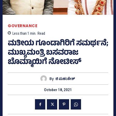
GOVERNANCE
Less than 1
min.
Read
ಮತೀಯ ಗೂಂಡಾಗಿರಿಗೆ ಸಮರ್ಥನೆ;
ಮುಖ್ಯಮಂತ್ರಿ ಬಸವರಾಜ
ಬೊಮ್ಮಾಯಿಗೆ ನೋಟೀಸ್‌
By
ಜಿ ಮಹಂತೇಶ್
October 18, 2021