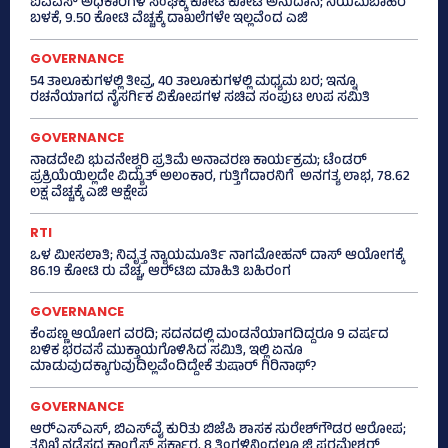
ಐಎಎಸ್‌ ಅಧಿಕಾರಿಗಳ ಸಂಘಕ್ಕೆ ಕೋಟಿ ಕೋಟಿ ಅನುದಾನ; ನಿಯಮಬಾಹಿರ
ಬಳಕೆ, 9.50 ಕೋಟಿ ವೆಚ್ಚಕ್ಕೆ ದಾಖಲೆಗಳೇ ಇಲ್ಲವೆಂದ ಎಜಿ
GOVERNANCE
54 ತಾಲೂಕುಗಳಲ್ಲಿ ತೀವ್ರ, 40 ತಾಲೂಕುಗಳಲ್ಲಿ ಮಧ್ಯಮ ಬರ; ಇನ್ನೂ
ರಚನೆಯಾಗದ ನೈಸರ್ಗಿಕ ವಿಕೋಪಗಳ ಸಚಿವ ಸಂಪುಟ ಉಪ ಸಮಿತಿ
GOVERNANCE
ನಾಡದೇವಿ ಭುವನೇಶ್ವರಿ ಪ್ರತಿಮೆ ಅನಾವರಣ ಕಾರ್ಯಕ್ರಮ; ಟೆಂಡರ್
ಪ್ರಕ್ರಿಯೆಯಿಲ್ಲದೇ ವಿದ್ಯುತ್‌ ಅಲಂಕಾರ, ಗುತ್ತಿಗೆದಾರನಿಗೆ ಅನಗತ್ಯ ಲಾಭ, 78.62
ಲಕ್ಷ ವೆಚ್ಚಕ್ಕೆ ಎಜಿ ಆಕ್ಷೇಪ
RTI
ಒಳ ಮೀಸಲಾತಿ; ನಿವೃತ್ತ ನ್ಯಾಯಮೂರ್ತಿ ನಾಗಮೋಹನ್ ದಾಸ್ ಆಯೋಗಕ್ಕೆ
86.19 ಕೋಟಿ ರು ವೆಚ್ಚ, ಆರ್‍‌ಟಿಐ ಮಾಹಿತಿ ಬಹಿರಂಗ
GOVERNANCE
ಕೆಂಪಣ್ಣ ಆಯೋಗ ವರದಿ; ಸದನದಲ್ಲಿ ಮಂಡನೆಯಾಗದಿದ್ದರೂ 9 ವರ್ಷದ
ಬಳಿಕ ಭರವಸೆ ಮುಕ್ತಾಯಗೊಳಿಸಿದ ಸಮಿತಿ, ಇಲ್ಲಿ ಏನೂ
ಮಾಡುವುದಕ್ಕಾಗುವುದಿಲ್ಲವೆಂದಿದ್ದೇಕೆ ತುಷಾರ್ ಗಿರಿನಾಥ್?
GOVERNANCE
ಆರ್‍‌ಎಸ್‌ಎಸ್‌, ಬಿಎಸ್‌ವೈ ಕುರಿತು ಬಿಜೆಪಿ ಶಾಸಕ ಸುರೇಶ್‌ಗೌಡರ ಆರೋಪ;
ತನಿಖೆ ನಡೆಸದ ಕಾಂಗ್ರೆಸ್‌ ಸರ್ಕಾರ, 8 ತಿಂಗಳಿನಿಂದಲೂ ಜಿ ಪರಮೇಶ್ವರ್