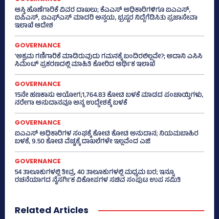
ಆಸ್ತಿ ಹೊಣೆಗಾರಿಕೆ ವಿವರ ದಾಖಲು; ಕೆಎಎಸ್ ಅಧಿಕಾರಿಗಳಿಗೂ ಐಎಎಸ್‌,
ಐಪಿಎಸ್‌, ಐಎಫ್‌ಎಸ್‌ ಮಾದರಿ ಅನ್ವಯ, ಭ್ರಷ್ಟರ ನಿದ್ದೆಗೆಡಿಸಿತು ಪ್ರಜಾಸೇವಾ
ಇಲಾಖೆ ಆದೇಶ
GOVERNANCE
‘ಅಕ್ರಮ ಗಣಿಗಾರಿಕೆ ಮಾಡಿರುವುದು ಗಮನಕ್ಕೆ ಬಂದಿರಲಿಲ್ಲವೇ?; ಅದಾನಿ ಎಸಿಸಿ
ಸಿಮೆಂಟ್ ಪ್ರಕರಣದಲ್ಲಿ ಮಾಹಿತಿ ಕೋರಿದ ಆರ್ಥಿಕ ಇಲಾಖೆ
GOVERNANCE
15ನೇ ಹಣಕಾಸು ಆಯೋಗ;1,764.83 ಕೋಟಿ ಬಳಕೆ ಮಾಡದ ಪಂಚಾಯ್ತಿಗಳು,
ನರೇಗಾ ಅನುದಾನವೂ ಅನ್ಯ ಉದ್ದೇಶಕ್ಕೆ ಬಳಕೆ
GOVERNANCE
ಐಎಎಸ್‌ ಅಧಿಕಾರಿಗಳ ಸಂಘಕ್ಕೆ ಕೋಟಿ ಕೋಟಿ ಅನುದಾನ; ನಿಯಮಬಾಹಿರ
ಬಳಕೆ, 9.50 ಕೋಟಿ ವೆಚ್ಚಕ್ಕೆ ದಾಖಲೆಗಳೇ ಇಲ್ಲವೆಂದ ಎಜಿ
GOVERNANCE
54 ತಾಲೂಕುಗಳಲ್ಲಿ ತೀವ್ರ, 40 ತಾಲೂಕುಗಳಲ್ಲಿ ಮಧ್ಯಮ ಬರ; ಇನ್ನೂ
ರಚನೆಯಾಗದ ನೈಸರ್ಗಿಕ ವಿಕೋಪಗಳ ಸಚಿವ ಸಂಪುಟ ಉಪ ಸಮಿತಿ
Related Articles