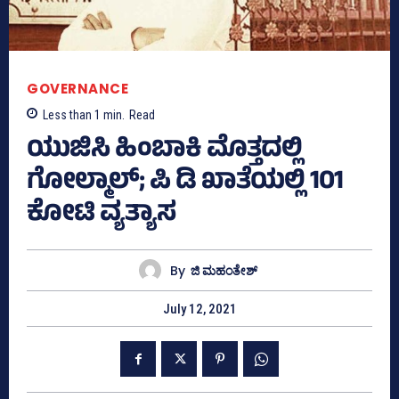
GOVERNANCE
Less than 1
min.
Read
ಯುಜಿಸಿ ಹಿಂಬಾಕಿ ಮೊತ್ತದಲ್ಲಿ
ಗೋಲ್ಮಾಲ್‌; ಪಿ ಡಿ ಖಾತೆಯಲ್ಲಿ 101
ಕೋಟಿ ವ್ಯತ್ಯಾಸ
By
ಜಿ ಮಹಂತೇಶ್
July 12, 2021