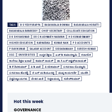
TAGS
B S YEDIYURAPPA
BASAVARAJA BOMMAI
BASAVARAJA HORATTI
BASAVARAJA RAYAREDDY
CHIEF SECRETARY
COLLEGIATE EDUCATION
D K SHIVAKUMAR
DR C N ASHWATH NARAYAN
H D KUMARSWAMY
HIGHER EDUCATION
KARNATAKA
KUMAR NAIK
P D ACCOUNTS
P RAVIKUMAR
SALARAY ACCOUNT
SIDDARAMAIAH
SURESH KUMAR
UGC
UNIVERSITIES
ಉನ್ನತ ಶಿಕ್ಷಣ
ಎಚ್‌ ಡಿ ಕುಮಾರಸ್ವಾಮಿ
ಕರ್ನಾಟಕ
ಕಾಲೇಜು ಶಿಕ್ಷಣ ಇಲಾಖೆ
ಕುಮಾರ್‌ ನಾಯಕ್‌
ಡಾ ಸಿ ಎನ್ ಅಶ್ವಥ್‌ನಾರಾಯಣ್
ಡಿ ಕೆ ಶಿವಕುಮಾರ್
ಪಿ ಡಿ ಖಾತೆ
ಪಿ ರವಿಕುಮಾರ್‌
ಬಸವರಾಜ ಬೊಮ್ಮಾಯಿ
ಬಸವರಾಜ ಹೊರಟ್ಟಿ
ಬಿ ಎಸ್‌ ಯಡಿಯೂರಪ್ಪ
ಮುಖ್ಯ ಕಾರ್ಯದರ್ಶಿ
ಯುಜಿಸಿ
ವಿಶ್ವವಿದ್ಯಾಲಯಗಳು
ವೇತನ ಖಾತೆ
ಸಿದ್ದರಾಮಯ್ಯ
ಸುರೇಶ್‌ಕುಮಾರ್‌
Hot this week
GOVERNANCE