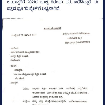
ಆಯುಕ್ತರಿಗೆ 2021ರ ಜುಲೈ 8ರಂದು ಪತ್ರ ಬರೆದಿದ್ದಾರೆ. ಈ
ಪತ್ರದ ಪ್ರತಿ ‘ದಿ ಫೈಲ್‌’ಗೆ ಲಭ್ಯವಾಗಿದೆ.