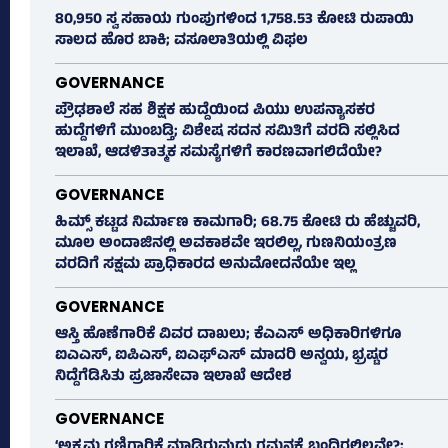
80,950 ಸ್ವ ಸಹಾಯ ಗುಂಪುಗಳಿಂದ 1,758.53 ಕೋಟಿ ರುಪಾಯಿ
ಸಾಲದ ಹೊರ ಬಾಕಿ; ವಸೂಲಾತಿಯಲ್ಲಿ ವಿಫಲ
GOVERNANCE
ಪ್ರೌಢಶಾಲೆ ಸಹ ಶಿಕ್ಷಕ ಹುದ್ದೆಯಿಂದ ಪಿಯು ಉಪನ್ಯಾಸಕರ
ಹುದ್ದೆಗಳಿಗೆ ಮುಂಬಡ್ತಿ; ವಿಶೇಷ ಸದನ ಸಮಿತಿಗೆ ವರದಿ ಸಲ್ಲಿಸಿದ
ಇಲಾಖೆ, ಆಡಳಿತಾತ್ಮಕ ಸಮಸ್ಯೆಗಳಿಗೆ ಕಾರಣವಾಗಲಿದೆಯೇ?
GOVERNANCE
ಹಿಮ್ಸ್‌ ಕಟ್ಟಡ ನಿರ್ಮಾಣ ಕಾಮಗಾರಿ; 68.75 ಕೋಟಿ ರು ಹೆಚ್ಚುವರಿ,
ಮೂಲ ಅಂದಾಜಿನಲ್ಲಿ ಅವಕಾಶವೇ ಇರಲಿಲ್ಲ, ಗುಣನಿಯಂತ್ರಣ
ವರದಿಗೆ ಸಕ್ಷಮ ಪ್ರಾಧಿಕಾರದ ಅನುಮೋದನೆಯೇ ಇಲ್ಲ
GOVERNANCE
ಆಸ್ತಿ ಹೊಣೆಗಾರಿಕೆ ವಿವರ ದಾಖಲು; ಕೆಎಎಸ್ ಅಧಿಕಾರಿಗಳಿಗೂ
ಐಎಎಸ್‌, ಐಪಿಎಸ್‌, ಐಎಫ್‌ಎಸ್‌ ಮಾದರಿ ಅನ್ವಯ, ಭ್ರಷ್ಟರ
ನಿದ್ದೆಗೆಡಿಸಿತು ಪ್ರಜಾಸೇವಾ ಇಲಾಖೆ ಆದೇಶ
GOVERNANCE
‘ಅಕ್ರಮ ಗಣಿಗಾರಿಕೆ ಮಾಡಿರುವುದು ಗಮನಕ್ಕೆ ಬಂದಿರಲಿಲ್ಲವೇ?;