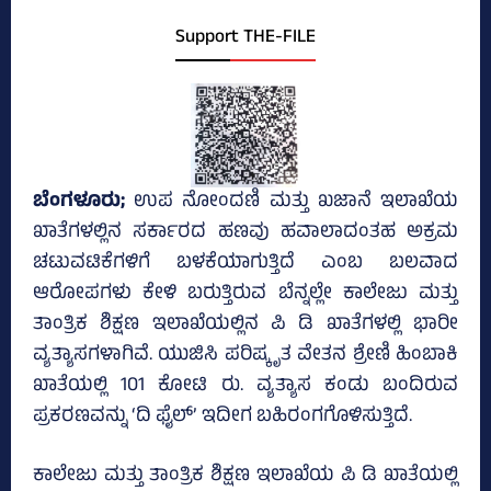
Support THE-FILE
ಬೆಂಗಳೂರು;
ಉಪ ನೋಂದಣಿ ಮತ್ತು ಖಜಾನೆ ಇಲಾಖೆಯ
ಖಾತೆಗಳಲ್ಲಿನ ಸರ್ಕಾರದ ಹಣವು ಹವಾಲಾದಂತಹ ಅಕ್ರಮ
ಚಟುವಟಿಕೆಗಳಿಗೆ ಬಳಕೆಯಾಗುತ್ತಿದೆ ಎಂಬ ಬಲವಾದ
ಆರೋಪಗಳು ಕೇಳಿ ಬರುತ್ತಿರುವ ಬೆನ್ನಲ್ಲೇ ಕಾಲೇಜು ಮತ್ತು
ತಾಂತ್ರಿಕ ಶಿಕ್ಷಣ ಇಲಾಖೆಯಲ್ಲಿನ ಪಿ ಡಿ ಖಾತೆಗಳಲ್ಲಿ ಭಾರೀ
ವ್ಯತ್ಯಾಸಗಳಾಗಿವೆ. ಯುಜಿಸಿ ಪರಿಷ್ಕೃತ ವೇತನ ಶ್ರೇಣಿ ಹಿಂಬಾಕಿ
ಖಾತೆಯಲ್ಲಿ 101 ಕೋಟಿ ರು. ವ್ಯತ್ಯಾಸ ಕಂಡು ಬಂದಿರುವ
ಪ್ರಕರಣವನ್ನು ‘ದಿ ಫೈಲ್‌’ ಇದೀಗ ಬಹಿರಂಗಗೊಳಿಸುತ್ತಿದೆ.
ಕಾಲೇಜು ಮತ್ತು ತಾಂತ್ರಿಕ ಶಿಕ್ಷಣ ಇಲಾಖೆಯ ಪಿ ಡಿ ಖಾತೆಯಲ್ಲಿ