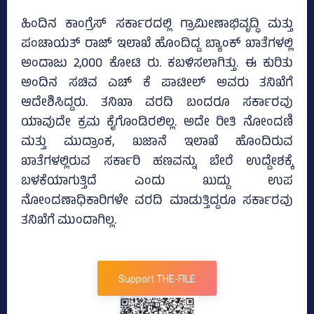
ಹಿಂದಿನ ಕಾಂಗ್ರೆಸ್‌ ಸರ್ಕಾರದಲ್ಲಿ ಗ್ರಾಮೀಣಾಭಿವೃದ್ಧಿ ಮತ್ತು
ಪಂಚಾಯತ್‌ ರಾಜ್‌ ಇಲಾಖೆ ಹೊಂದಿದ್ದ ಬ್ಯಾಂಕ್‌ ಖಾತೆಗಳಲ್ಲಿ
ಅಂದಾಜು 2,000 ಕೋಟಿ ರು. ಕಬಳಿಸಲಾಗಿತ್ತು. ಈ ಕುರಿತು
ಅಂದಿನ ಸಚಿವ ಎಚ್‌ ಕೆ ಪಾಟೀಲ್‌ ಅವರು ತನಿಖೆಗೆ
ಆದೇಶಿಸಿದ್ದರು. ತನಿಖಾ ವರದಿ ಬಂದರೂ ಸರ್ಕಾರವು
ಯಾವುದೇ ಕ್ರಮ ಕೈಗೊಂಡಿರಲಿಲ್ಲ. ಅದೇ ರೀತಿ ನೋಂದಣಿ
ಮತ್ತು ಮುದ್ರಾಂಕ, ಖಜಾನೆ ಇಲಾಖೆ ಹೊಂದಿರುವ
ಖಾತೆಗಳಲ್ಲಿರುವ ಸರ್ಕಾರಿ ಹಣವನ್ನು ಬೇರೆ ಉದ್ದೇಶಕ್ಕೆ
ಬಳಕೆಯಾಗುತ್ತಿದೆ ಎಂದು ಖುದ್ದು ಉಪ
ನೋಂದಣಾಧಿಕಾರಿಗಳೇ ವರದಿ ಮಾಡುತ್ತಿದ್ದರೂ ಸರ್ಕಾರವು
ತನಿಖೆಗೆ ಮುಂದಾಗಿಲ್ಲ.
Support THE-FILE