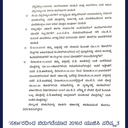
‘ಸರ್ಕಾರದಿಂದ ಬಿಡುಗಡೆಯಾದ 2016ರ ಯುಜಿಸಿ ಪರಿಷ್ಕೃತ