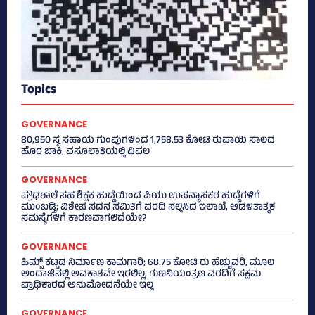
Topics
GOVERNANCE
80,950 ಸ್ವ ಸಹಾಯ ಗುಂಪುಗಳಿಂದ 1,758.53 ಕೋಟಿ ರುಪಾಯಿ ಸಾಲದ
ಹೊರ ಬಾಕಿ; ವಸೂಲಾತಿಯಲ್ಲಿ ವಿಫಲ
GOVERNANCE
ಪ್ರೌಢಶಾಲೆ ಸಹ ಶಿಕ್ಷಕ ಹುದ್ದೆಯಿಂದ ಪಿಯು ಉಪನ್ಯಾಸಕರ ಹುದ್ದೆಗಳಿಗೆ
ಮುಂಬಡ್ತಿ; ವಿಶೇಷ ಸದನ ಸಮಿತಿಗೆ ವರದಿ ಸಲ್ಲಿಸಿದ ಇಲಾಖೆ, ಆಡಳಿತಾತ್ಮಕ
ಸಮಸ್ಯೆಗಳಿಗೆ ಕಾರಣವಾಗಲಿದೆಯೇ?
GOVERNANCE
ಹಿಮ್ಸ್‌ ಕಟ್ಟಡ ನಿರ್ಮಾಣ ಕಾಮಗಾರಿ; 68.75 ಕೋಟಿ ರು ಹೆಚ್ಚುವರಿ, ಮೂಲ
ಅಂದಾಜಿನಲ್ಲಿ ಅವಕಾಶವೇ ಇರಲಿಲ್ಲ, ಗುಣನಿಯಂತ್ರಣ ವರದಿಗೆ ಸಕ್ಷಮ
ಪ್ರಾಧಿಕಾರದ ಅನುಮೋದನೆಯೇ ಇಲ್ಲ
GOVERNANCE