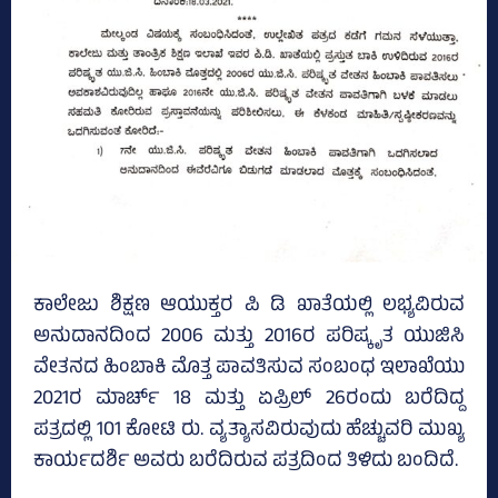
ಕಾಲೇಜು ಶಿಕ್ಷಣ ಆಯುಕ್ತರ ಪಿ ಡಿ ಖಾತೆಯಲ್ಲಿ ಲಭ್ಯವಿರುವ
ಅನುದಾನದಿಂದ 2006 ಮತ್ತು 2016ರ ಪರಿಷ್ಕೃತ ಯುಜಿಸಿ
ವೇತನದ ಹಿಂಬಾಕಿ ಮೊತ್ತ ಪಾವತಿಸುವ ಸಂಬಂಧ ಇಲಾಖೆಯು
2021ರ ಮಾರ್ಚ್‌ 18 ಮತ್ತು ಏಪ್ರಿಲ್‌ 26ರಂದು ಬರೆದಿದ್ದ
ಪತ್ರದಲ್ಲಿ 101 ಕೋಟಿ ರು. ವ್ಯತ್ಯಾಸವಿರುವುದು ಹೆಚ್ಚುವರಿ ಮುಖ್ಯ
ಕಾರ್ಯದರ್ಶಿ ಅವರು ಬರೆದಿರುವ ಪತ್ರದಿಂದ ತಿಳಿದು ಬಂದಿದೆ.