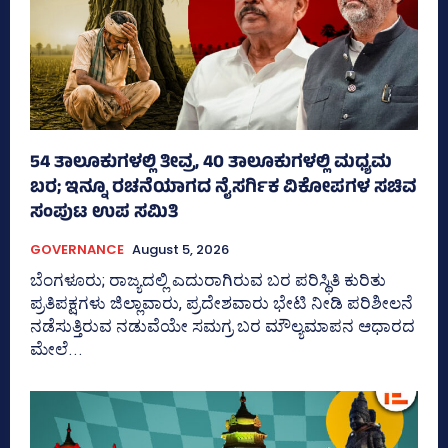
54 ತಾಲೂಕುಗಳಲ್ಲಿ ತೀವ್ರ, 40 ತಾಲೂಕುಗಳಲ್ಲಿ ಮಧ್ಯಮ
ಬರ; ಇನ್ನೂ ರಚನೆಯಾಗದ ನೈಸರ್ಗಿಕ ವಿಕೋಪಗಳ ಸಚಿವ
ಸಂಪುಟ ಉಪ ಸಮಿತಿ
GOVERNANCE
August 5, 2026
ಬೆಂಗಳೂರು; ರಾಜ್ಯದಲ್ಲಿ ಎದುರಾಗಿರುವ ಬರ ಪರಿಸ್ಥಿತಿ ಕುರಿತು
ಪ್ರತಿಪಕ್ಷಗಳು ಜಿಲ್ಲಾವಾರು, ಪ್ರದೇಶವಾರು ಭೇಟಿ ನೀಡಿ ಪರಿಶೀಲನೆ
ನಡೆಸುತ್ತಿರುವ ನಡುವೆಯೇ ಸಮಗ್ರ ಬರ ಮೌಲ್ಯಮಾಪನ ಆಧಾರದ
ಮೇಲೆ...