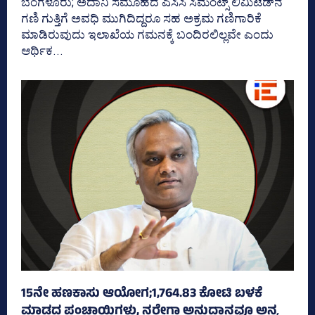
ಬೆಂಗಳೂರು; ಅದಾನಿ ಸಮೂಹದ ಎಸಿಸಿ ಸಿಮೆಂಟ್ಸ್‌ ಲಿಮಿಟೆಡ್‌ನ
ಗಣಿ ಗುತ್ತಿಗೆ ಅವಧಿ ಮುಗಿದಿದ್ದರೂ ಸಹ ಅಕ್ರಮ ಗಣಿಗಾರಿಕೆ
ಮಾಡಿರುವುದು ಇಲಾಖೆಯ ಗಮನಕ್ಕೆ ಬಂದಿರಲಿಲ್ಲವೇ ಎಂದು
ಆರ್ಥಿಕ...
15ನೇ ಹಣಕಾಸು ಆಯೋಗ;1,764.83 ಕೋಟಿ ಬಳಕೆ
ಮಾಡದ ಪಂಚಾಯ್ತಿಗಳು, ನರೇಗಾ ಅನುದಾನವೂ ಅನ್ಯ