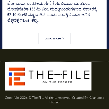
ಬೆಂಗಳೂರು; ಭಾರತೀಯ ಸೇನೆಗೆ ಸರಬರಾಜು ಮಾಡಲಾದ
ದೋಷಪೂರಿತ 155 ಮಿ.ಮೀ. ಮದ್ದುಗುಂಡುಗಳಿಂದ ಸರ್ಕಾರಕ್ಕೆ
₹62.10 ಕೋಟಿ ನಷ್ಟವಾಗಿದೆ ಎಂದು ಸಂಸತ್ತಿನ ಸಾರ್ವಜನಿಕ
ಲೆಕ್ಕಪತ್ರ ಸಮಿತಿ ತನ್ನ...
Load more
Copyright 2026 © The File. All rights reserved. Created By Kalahamsa
Infotech