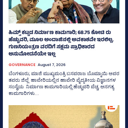
ಹಿಮ್ಸ್‌ ಕಟ್ಟಡ ನಿರ್ಮಾಣ ಕಾಮಗಾರಿ; 68.75 ಕೋಟಿ ರು
ಹೆಚ್ಚುವರಿ, ಮೂಲ ಅಂದಾಜಿನಲ್ಲಿ ಅವಕಾಶವೇ ಇರಲಿಲ್ಲ,
ಗುಣನಿಯಂತ್ರಣ ವರದಿಗೆ ಸಕ್ಷಮ ಪ್ರಾಧಿಕಾರದ
ಅನುಮೋದನೆಯೇ ಇಲ್ಲ
GOVERNANCE
August 7, 2026
ಬೆಂಗಳೂರು; ಮಾಜಿ ಮುಖ್ಯಮಂತ್ರಿ ಬಸವರಾಜ ಬೊಮ್ಮಾಯಿ ಅವರ
ತವರು ಜಿಲ್ಲೆ ಹಾವೇರಿಯಲ್ಲಿನ ಹಾವೇರಿ ವೈದ್ಯಕೀಯ ವಿಜ್ಞಾನಗಳ
ಸಂಸ್ಥೆಯ ನಿರ್ಮಾಣ ಕಾಮಗಾರಿಯಲ್ಲಿ ಹೆಚ್ಚುವರಿ ವೆಚ್ಚ, ಅನಗತ್ಯ
ಕಾಮಗಾರಿಗಳು...