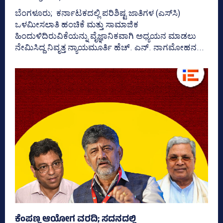
ಬೆಂಗಳೂರು; ಕರ್ನಾಟಕದಲ್ಲಿ ಪರಿಶಿಷ್ಟ ಜಾತಿಗಳ (ಎಸ್‌ಸಿ)
ಒಳಮೀಸಲಾತಿ ಹಂಚಿಕೆ ಮತ್ತು ಸಾಮಾಜಿಕ
ಹಿಂದುಳಿದಿರುವಿಕೆಯನ್ನು ವೈಜ್ಞಾನಿಕವಾಗಿ ಅಧ್ಯಯನ ಮಾಡಲು
ನೇಮಿಸಿದ್ದ ನಿವೃತ್ತ ನ್ಯಾಯಮೂರ್ತಿ ಹೆಚ್. ಎನ್. ನಾಗಮೋಹನ...
ಕೆಂಪಣ್ಣ ಆಯೋಗ ವರದಿ; ಸದನದಲ್ಲಿ