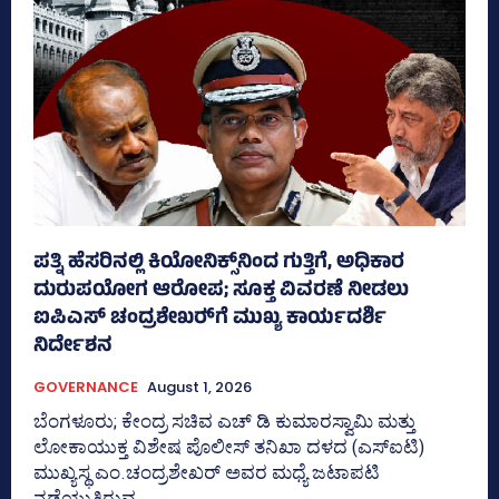
ಪತ್ನಿ ಹೆಸರಿನಲ್ಲಿ ಕಿಯೋನಿಕ್ಸ್‌ನಿಂದ ಗುತ್ತಿಗೆ, ಅಧಿಕಾರ
ದುರುಪಯೋಗ ಆರೋಪ; ಸೂಕ್ತ ವಿವರಣೆ ನೀಡಲು
ಐಪಿಎಸ್‌ ಚಂದ್ರಶೇಖರ್‍‌ಗೆ ಮುಖ್ಯ ಕಾರ್ಯದರ್ಶಿ
ನಿರ್ದೇಶನ
GOVERNANCE
August 1, 2026
ಬೆಂಗಳೂರು; ಕೇಂದ್ರ ಸಚಿವ ಎಚ್‌ ಡಿ ಕುಮಾರಸ್ವಾಮಿ ಮತ್ತು
ಲೋಕಾಯುಕ್ತ ವಿಶೇಷ ಪೊಲೀಸ್‌ ತನಿಖಾ ದಳದ (ಎಸ್‌ಐಟಿ)
ಮುಖ್ಯಸ್ಥ ಎಂ.ಚಂದ್ರಶೇಖರ್‌ ಅವರ ಮಧ್ಯೆ ಜಟಾಪಟಿ
ನಡೆಯುತ್ತಿರುವ...