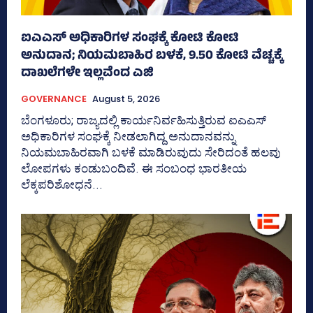
ಐಎಎಸ್‌ ಅಧಿಕಾರಿಗಳ ಸಂಘಕ್ಕೆ ಕೋಟಿ ಕೋಟಿ
ಅನುದಾನ; ನಿಯಮಬಾಹಿರ ಬಳಕೆ, 9.50 ಕೋಟಿ ವೆಚ್ಚಕ್ಕೆ
ದಾಖಲೆಗಳೇ ಇಲ್ಲವೆಂದ ಎಜಿ
GOVERNANCE
August 5, 2026
ಬೆಂಗಳೂರು; ರಾಜ್ಯದಲ್ಲಿ ಕಾರ್ಯನಿರ್ವಹಿಸುತ್ತಿರುವ ಐಎಎಸ್‌
ಅಧಿಕಾರಿಗಳ ಸಂಘಕ್ಕೆ ನೀಡಲಾಗಿದ್ದ ಅನುದಾನವನ್ನು
ನಿಯಮಬಾಹಿರವಾಗಿ ಬಳಕೆ ಮಾಡಿರುವುದು ಸೇರಿದಂತೆ ಹಲವು
ಲೋಪಗಳು ಕಂಡುಬಂದಿವೆ. ಈ ಸಂಬಂಧ ಭಾರತೀಯ
ಲೆಕ್ಕಪರಿಶೋಧನೆ...