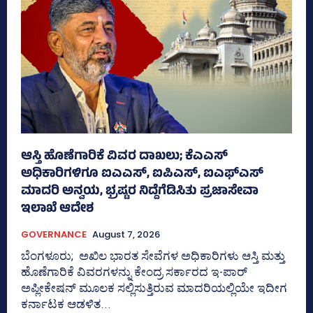
ಆಸ್ತಿ ಹೊಣೆಗಾರಿಕೆ ವಿವರ ದಾಖಲು; ಕೆಎಎಸ್
ಅಧಿಕಾರಿಗಳಿಗೂ ಐಎಎಸ್‌, ಐಪಿಎಸ್‌, ಐಎಫ್‌ಎಸ್‌
ಮಾದರಿ ಅನ್ವಯ, ಭ್ರಷ್ಟರ ನಿದ್ದೆಗೆಡಿಸಿತು ಪ್ರಜಾಸೇವಾ
ಇಲಾಖೆ ಆದೇಶ
GOVERNANCE
August 7, 2026
ಬೆಂಗಳೂರು; ಅಖಿಲ ಭಾರತ ಸೇವೆಗಳ ಅಧಿಕಾರಿಗಳು ಆಸ್ತಿ ಮತ್ತು
ಹೊಣೆಗಾರಿಕೆ ವಿವರಗಳನ್ನು ಕೇಂದ್ರ ಸರ್ಕಾರದ ಇ-ಪಾರ್
ಅಪ್ಲೀಕೇಷನ್‌ ಮೂಲಕ ಸಲ್ಲಿಸುತ್ತಿರುವ ಮಾದರಿಯಲ್ಲಿಯೇ ಇದೀಗ
ಕರ್ನಾಟಕ ಆಡಳಿತ...