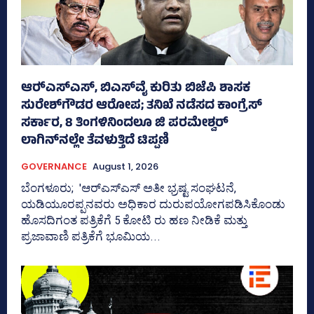
ಆರ್‍‌ಎಸ್‌ಎಸ್‌, ಬಿಎಸ್‌ವೈ ಕುರಿತು ಬಿಜೆಪಿ ಶಾಸಕ
ಸುರೇಶ್‌ಗೌಡರ ಆರೋಪ; ತನಿಖೆ ನಡೆಸದ ಕಾಂಗ್ರೆಸ್‌
ಸರ್ಕಾರ, 8 ತಿಂಗಳಿನಿಂದಲೂ ಜಿ ಪರಮೇಶ್ವರ್
ಲಾಗಿನ್‌ನಲ್ಲೇ ತೆವಳುತ್ತಿದೆ ಟಿಪ್ಪಣಿ
GOVERNANCE
August 1, 2026
ಬೆಂಗಳೂರು; 'ಆರ್‍‌ಎಸ್‌ಎಸ್‌ ಅತೀ ಭ್ರಷ್ಟ ಸಂಘಟನೆ,
ಯಡಿಯೂರಪ್ಪನವರು ಅಧಿಕಾರ ದುರುಪಯೋಗಪಡಿಸಿಕೊಂಡು
ಹೊಸದಿಗಂತ ಪತ್ರಿಕೆಗೆ 5 ಕೋಟಿ ರು ಹಣ ನೀಡಿಕೆ ಮತ್ತು
ಪ್ರಜಾವಾಣಿ ಪತ್ರಿಕೆಗೆ ಭೂಮಿಯ...