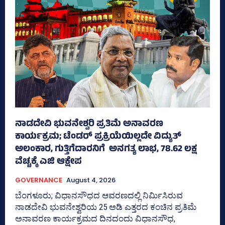
ನಾಡದೇವಿ ಭುವನೇಶ್ವರಿ ಪ್ರತಿಮೆ ಅನಾವರಣ
ಕಾರ್ಯಕ್ರಮ; ಟೆಂಡರ್ ಪ್ರಕ್ರಿಯೆಯಿಲ್ಲದೇ ವಿದ್ಯುತ್‌
ಅಲಂಕಾರ, ಗುತ್ತಿಗೆದಾರನಿಗೆ ಅನಗತ್ಯ ಲಾಭ, 78.62 ಲಕ್ಷ
ವೆಚ್ಚಕ್ಕೆ ಎಜಿ ಆಕ್ಷೇಪ
GOVERNANCE
August 4, 2026
ಬೆಂಗಳೂರು; ವಿಧಾನಸೌಧದ ಆವರಣದಲ್ಲಿ ನಿರ್ಮಿಸಿರುವ
ನಾಡದೇವಿ ಭುವನೇಶ್ವರಿಯ 25 ಅಡಿ ಎತ್ತರದ ಕಂಚಿನ ಪ್ರತಿಮೆ
ಅನಾವರಣ ಕಾರ್ಯಕ್ರಮದ ದಿನದಂದು ವಿಧಾನಸೌಧ,