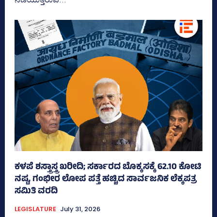
ಕಳಪೆ ಶಸ್ತ್ರಾಸ್ತ್ರ ಖರೀದಿ; ಸರ್ಕಾರದ ಬೊಕ್ಕಸಕ್ಕೆ 62.10 ಕೋಟಿ
ನಷ್ಟ, ಗಂಭೀರ ಲೋಪ ಪತ್ತೆ ಹಚ್ಚಿದ ಸಾರ್ವಜನಿಕ ಲೆಕ್ಕಪತ್ರ
ಸಮಿತಿ ವರದಿ
LEGISLATURE
July 31, 2026