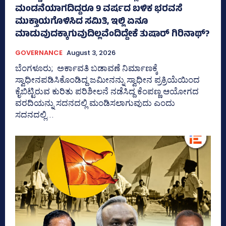
ಮಂಡನೆಯಾಗದಿದ್ದರೂ 9 ವರ್ಷದ ಬಳಿಕ ಭರವಸೆ
ಮುಕ್ತಾಯಗೊಳಿಸಿದ ಸಮಿತಿ, ಇಲ್ಲಿ ಏನೂ
ಮಾಡುವುದಕ್ಕಾಗುವುದಿಲ್ಲವೆಂದಿದ್ದೇಕೆ ತುಷಾರ್ ಗಿರಿನಾಥ್?
GOVERNANCE
August 3, 2026
ಬೆಂಗಳೂರು; ಅರ್ಕಾವತಿ ಬಡಾವಣೆ ನಿರ್ಮಾಣಕ್ಕೆ
ಸ್ವಾಧೀನಪಡಿಸಿಕೊಂಡಿದ್ದ ಜಮೀನನ್ನು ಸ್ವಾಧೀನ ಪ್ರಕ್ರಿಯೆಯಿಂದ
ಕೈಬಿಟ್ಟಿರುವ ಕುರಿತು ಪರಿಶೀಲನೆ ನಡೆಸಿದ್ದ ಕೆಂಪಣ್ಣ ಆಯೋಗದ
ವರದಿಯನ್ನು ಸದನದಲ್ಲಿ ಮಂಡಿಸಲಾಗುವುದು ಎಂದು
ಸದನದಲ್ಲಿ...