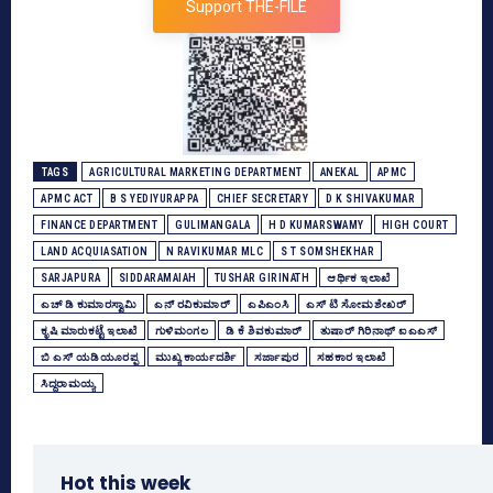
Support THE-FILE
TAGS
AGRICULTURAL MARKETING DEPARTMENT
ANEKAL
APMC
APMC ACT
B S YEDIYURAPPA
CHIEF SECRETARY
D K SHIVAKUMAR
FINANCE DEPARTMENT
GULIMANGALA
H D KUMARSWAMY
HIGH COURT
LAND ACQUIASATION
N RAVIKUMAR MLC
S T SOMSHEKHAR
SARJAPURA
SIDDARAMAIAH
TUSHAR GIRINATH
ಆರ್ಥಿಕ ಇಲಾಖೆ
ಎಚ್‌ ಡಿ ಕುಮಾರಸ್ವಾಮಿ
ಎನ್‌ ರವಿಕುಮಾರ್‌
ಎಪಿಎಂಸಿ
ಎಸ್‌ ಟಿ ಸೋಮಶೇಖರ್‌
ಕೃಷಿ ಮಾರುಕಟ್ಟೆ ಇಲಾಖೆ
ಗುಳಿಮಂಗಲ
ಡಿ ಕೆ ಶಿವಕುಮಾರ್
ತುಷಾರ್ ಗಿರಿನಾಥ್‌ ಐಎಎಸ್‌
ಬಿ ಎಸ್‌ ಯಡಿಯೂರಪ್ಪ
ಮುಖ್ಯ ಕಾರ್ಯದರ್ಶಿ
ಸರ್ಜಾಪುರ
ಸಹಕಾರ ಇಲಾಖೆ
ಸಿದ್ದರಾಮಯ್ಯ
Hot this week