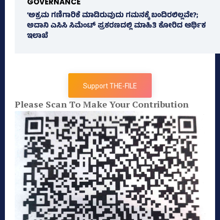
GOVERNANCE
‘ಅಕ್ರಮ ಗಣಿಗಾರಿಕೆ ಮಾಡಿರುವುದು ಗಮನಕ್ಕೆ ಬಂದಿರಲಿಲ್ಲವೇ?;
ಅದಾನಿ ಎಸಿಸಿ ಸಿಮೆಂಟ್ ಪ್ರಕರಣದಲ್ಲಿ ಮಾಹಿತಿ ಕೋರಿದ ಆರ್ಥಿಕ
ಇಲಾಖೆ
Support THE-FILE
Please Scan To Make Your Contribution