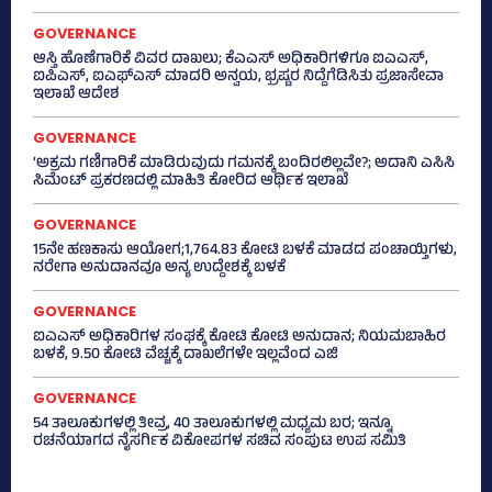
GOVERNANCE
ಆಸ್ತಿ ಹೊಣೆಗಾರಿಕೆ ವಿವರ ದಾಖಲು; ಕೆಎಎಸ್ ಅಧಿಕಾರಿಗಳಿಗೂ ಐಎಎಸ್‌,
ಐಪಿಎಸ್‌, ಐಎಫ್‌ಎಸ್‌ ಮಾದರಿ ಅನ್ವಯ, ಭ್ರಷ್ಟರ ನಿದ್ದೆಗೆಡಿಸಿತು ಪ್ರಜಾಸೇವಾ
ಇಲಾಖೆ ಆದೇಶ
GOVERNANCE
‘ಅಕ್ರಮ ಗಣಿಗಾರಿಕೆ ಮಾಡಿರುವುದು ಗಮನಕ್ಕೆ ಬಂದಿರಲಿಲ್ಲವೇ?; ಅದಾನಿ ಎಸಿಸಿ
ಸಿಮೆಂಟ್ ಪ್ರಕರಣದಲ್ಲಿ ಮಾಹಿತಿ ಕೋರಿದ ಆರ್ಥಿಕ ಇಲಾಖೆ
GOVERNANCE
15ನೇ ಹಣಕಾಸು ಆಯೋಗ;1,764.83 ಕೋಟಿ ಬಳಕೆ ಮಾಡದ ಪಂಚಾಯ್ತಿಗಳು,
ನರೇಗಾ ಅನುದಾನವೂ ಅನ್ಯ ಉದ್ದೇಶಕ್ಕೆ ಬಳಕೆ
GOVERNANCE
ಐಎಎಸ್‌ ಅಧಿಕಾರಿಗಳ ಸಂಘಕ್ಕೆ ಕೋಟಿ ಕೋಟಿ ಅನುದಾನ; ನಿಯಮಬಾಹಿರ
ಬಳಕೆ, 9.50 ಕೋಟಿ ವೆಚ್ಚಕ್ಕೆ ದಾಖಲೆಗಳೇ ಇಲ್ಲವೆಂದ ಎಜಿ
GOVERNANCE
54 ತಾಲೂಕುಗಳಲ್ಲಿ ತೀವ್ರ, 40 ತಾಲೂಕುಗಳಲ್ಲಿ ಮಧ್ಯಮ ಬರ; ಇನ್ನೂ
ರಚನೆಯಾಗದ ನೈಸರ್ಗಿಕ ವಿಕೋಪಗಳ ಸಚಿವ ಸಂಪುಟ ಉಪ ಸಮಿತಿ