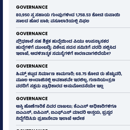
GOVERNANCE
80,950 ಸ್ವ ಸಹಾಯ ಗುಂಪುಗಳಿಂದ 1,758.53 ಕೋಟಿ ರುಪಾಯಿ
ಸಾಲದ ಹೊರ ಬಾಕಿ; ವಸೂಲಾತಿಯಲ್ಲಿ ವಿಫಲ
GOVERNANCE
ಪ್ರೌಢಶಾಲೆ ಸಹ ಶಿಕ್ಷಕ ಹುದ್ದೆಯಿಂದ ಪಿಯು ಉಪನ್ಯಾಸಕರ
ಹುದ್ದೆಗಳಿಗೆ ಮುಂಬಡ್ತಿ; ವಿಶೇಷ ಸದನ ಸಮಿತಿಗೆ ವರದಿ ಸಲ್ಲಿಸಿದ
ಇಲಾಖೆ, ಆಡಳಿತಾತ್ಮಕ ಸಮಸ್ಯೆಗಳಿಗೆ ಕಾರಣವಾಗಲಿದೆಯೇ?
GOVERNANCE
ಹಿಮ್ಸ್‌ ಕಟ್ಟಡ ನಿರ್ಮಾಣ ಕಾಮಗಾರಿ; 68.75 ಕೋಟಿ ರು ಹೆಚ್ಚುವರಿ,
ಮೂಲ ಅಂದಾಜಿನಲ್ಲಿ ಅವಕಾಶವೇ ಇರಲಿಲ್ಲ, ಗುಣನಿಯಂತ್ರಣ
ವರದಿಗೆ ಸಕ್ಷಮ ಪ್ರಾಧಿಕಾರದ ಅನುಮೋದನೆಯೇ ಇಲ್ಲ
GOVERNANCE
ಆಸ್ತಿ ಹೊಣೆಗಾರಿಕೆ ವಿವರ ದಾಖಲು; ಕೆಎಎಸ್ ಅಧಿಕಾರಿಗಳಿಗೂ
ಐಎಎಸ್‌, ಐಪಿಎಸ್‌, ಐಎಫ್‌ಎಸ್‌ ಮಾದರಿ ಅನ್ವಯ, ಭ್ರಷ್ಟರ
ನಿದ್ದೆಗೆಡಿಸಿತು ಪ್ರಜಾಸೇವಾ ಇಲಾಖೆ ಆದೇಶ