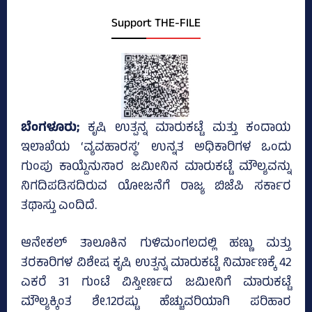
Support THE-FILE
ಬೆಂಗಳೂರು;
ಕೃಷಿ ಉತ್ಪನ್ನ ಮಾರುಕಟ್ಟೆ ಮತ್ತು ಕಂದಾಯ
ಇಲಾಖೆಯ ‘ವ್ಯವಹಾರಸ್ಥ’ ಉನ್ನತ ಅಧಿಕಾರಿಗಳ ಒಂದು
ಗುಂಪು ಕಾಯ್ದೆನುಸಾರ ಜಮೀನಿನ ಮಾರುಕಟ್ಟೆ ಮೌಲ್ಯವನ್ನು
ನಿಗದಿಪಡಿಸದಿರುವ ಯೋಜನೆಗೆ ರಾಜ್ಯ ಬಿಜೆಪಿ ಸರ್ಕಾರ
ತಥಾಸ್ತು ಎಂದಿದೆ.
ಆನೇಕಲ್‌ ತಾಲೂಕಿನ ಗುಳಿಮಂಗಲದಲ್ಲಿ ಹಣ್ಣು ಮತ್ತು
ತರಕಾರಿಗಳ ವಿಶೇಷ ಕೃಷಿ ಉತ್ಪನ್ನ ಮಾರುಕಟ್ಟೆ ನಿರ್ಮಾಣಕ್ಕೆ 42
ಎಕರೆ 31 ಗುಂಟೆ ವಿಸ್ತೀರ್ಣದ ಜಮೀನಿಗೆ ಮಾರುಕಟ್ಟೆ
ಮೌಲ್ಯಕ್ಕಿಂತ ಶೇ.12ರಷ್ಟು ಹೆಚ್ಚುವರಿಯಾಗಿ ಪರಿಹಾರ