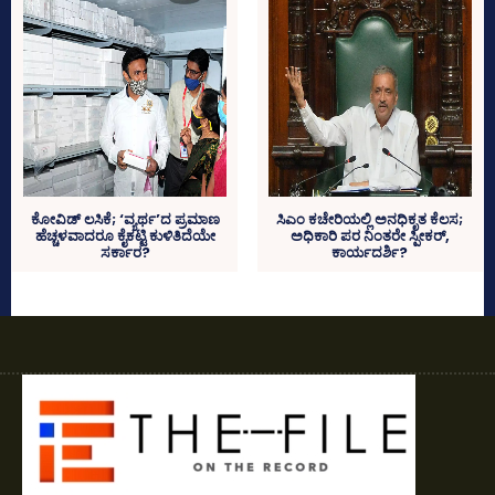
ಕೋವಿಡ್‌ ಲಸಿಕೆ; ‘ವ್ಯರ್ಥ’ದ ಪ್ರಮಾಣ
ಸಿಎಂ ಕಚೇರಿಯಲ್ಲಿ ಅನಧಿಕೃತ ಕೆಲಸ;
ಹೆಚ್ಚಳವಾದರೂ ಕೈಕಟ್ಟಿ ಕುಳಿತಿದೆಯೇ
ಅಧಿಕಾರಿ ಪರ ನಿಂತರೇ ಸ್ಪೀಕರ್‌,
ಸರ್ಕಾರ?
ಕಾರ್ಯದರ್ಶಿ?