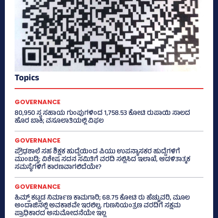
Topics
GOVERNANCE
80,950 ಸ್ವ ಸಹಾಯ ಗುಂಪುಗಳಿಂದ 1,758.53 ಕೋಟಿ ರುಪಾಯಿ ಸಾಲದ
ಹೊರ ಬಾಕಿ; ವಸೂಲಾತಿಯಲ್ಲಿ ವಿಫಲ
GOVERNANCE
ಪ್ರೌಢಶಾಲೆ ಸಹ ಶಿಕ್ಷಕ ಹುದ್ದೆಯಿಂದ ಪಿಯು ಉಪನ್ಯಾಸಕರ ಹುದ್ದೆಗಳಿಗೆ
ಮುಂಬಡ್ತಿ; ವಿಶೇಷ ಸದನ ಸಮಿತಿಗೆ ವರದಿ ಸಲ್ಲಿಸಿದ ಇಲಾಖೆ, ಆಡಳಿತಾತ್ಮಕ
ಸಮಸ್ಯೆಗಳಿಗೆ ಕಾರಣವಾಗಲಿದೆಯೇ?
GOVERNANCE
ಹಿಮ್ಸ್‌ ಕಟ್ಟಡ ನಿರ್ಮಾಣ ಕಾಮಗಾರಿ; 68.75 ಕೋಟಿ ರು ಹೆಚ್ಚುವರಿ, ಮೂಲ
ಅಂದಾಜಿನಲ್ಲಿ ಅವಕಾಶವೇ ಇರಲಿಲ್ಲ, ಗುಣನಿಯಂತ್ರಣ ವರದಿಗೆ ಸಕ್ಷಮ
ಪ್ರಾಧಿಕಾರದ ಅನುಮೋದನೆಯೇ ಇಲ್ಲ