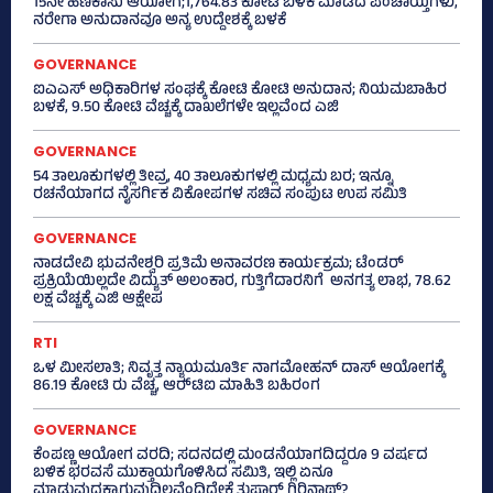
15ನೇ ಹಣಕಾಸು ಆಯೋಗ;1,764.83 ಕೋಟಿ ಬಳಕೆ ಮಾಡದ ಪಂಚಾಯ್ತಿಗಳು,
ನರೇಗಾ ಅನುದಾನವೂ ಅನ್ಯ ಉದ್ದೇಶಕ್ಕೆ ಬಳಕೆ
GOVERNANCE
ಐಎಎಸ್‌ ಅಧಿಕಾರಿಗಳ ಸಂಘಕ್ಕೆ ಕೋಟಿ ಕೋಟಿ ಅನುದಾನ; ನಿಯಮಬಾಹಿರ
ಬಳಕೆ, 9.50 ಕೋಟಿ ವೆಚ್ಚಕ್ಕೆ ದಾಖಲೆಗಳೇ ಇಲ್ಲವೆಂದ ಎಜಿ
GOVERNANCE
54 ತಾಲೂಕುಗಳಲ್ಲಿ ತೀವ್ರ, 40 ತಾಲೂಕುಗಳಲ್ಲಿ ಮಧ್ಯಮ ಬರ; ಇನ್ನೂ
ರಚನೆಯಾಗದ ನೈಸರ್ಗಿಕ ವಿಕೋಪಗಳ ಸಚಿವ ಸಂಪುಟ ಉಪ ಸಮಿತಿ
GOVERNANCE
ನಾಡದೇವಿ ಭುವನೇಶ್ವರಿ ಪ್ರತಿಮೆ ಅನಾವರಣ ಕಾರ್ಯಕ್ರಮ; ಟೆಂಡರ್
ಪ್ರಕ್ರಿಯೆಯಿಲ್ಲದೇ ವಿದ್ಯುತ್‌ ಅಲಂಕಾರ, ಗುತ್ತಿಗೆದಾರನಿಗೆ ಅನಗತ್ಯ ಲಾಭ, 78.62
ಲಕ್ಷ ವೆಚ್ಚಕ್ಕೆ ಎಜಿ ಆಕ್ಷೇಪ
RTI
ಒಳ ಮೀಸಲಾತಿ; ನಿವೃತ್ತ ನ್ಯಾಯಮೂರ್ತಿ ನಾಗಮೋಹನ್ ದಾಸ್ ಆಯೋಗಕ್ಕೆ
86.19 ಕೋಟಿ ರು ವೆಚ್ಚ, ಆರ್‍‌ಟಿಐ ಮಾಹಿತಿ ಬಹಿರಂಗ
GOVERNANCE
ಕೆಂಪಣ್ಣ ಆಯೋಗ ವರದಿ; ಸದನದಲ್ಲಿ ಮಂಡನೆಯಾಗದಿದ್ದರೂ 9 ವರ್ಷದ
ಬಳಿಕ ಭರವಸೆ ಮುಕ್ತಾಯಗೊಳಿಸಿದ ಸಮಿತಿ, ಇಲ್ಲಿ ಏನೂ
ಮಾಡುವುದಕ್ಕಾಗುವುದಿಲ್ಲವೆಂದಿದ್ದೇಕೆ ತುಷಾರ್ ಗಿರಿನಾಥ್?