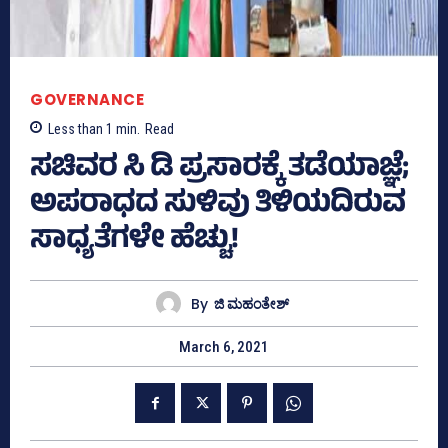
GOVERNANCE
Less than 1
min.
Read
ಸಚಿವರ ಸಿ ಡಿ ಪ್ರಸಾರಕ್ಕೆ ತಡೆಯಾಜ್ಞೆ;
ಅಪರಾಧದ ಸುಳಿವು ತಿಳಿಯದಿರುವ
ಸಾಧ್ಯತೆಗಳೇ ಹೆಚ್ಚು!
By
ಜಿ ಮಹಂತೇಶ್
March 6, 2021