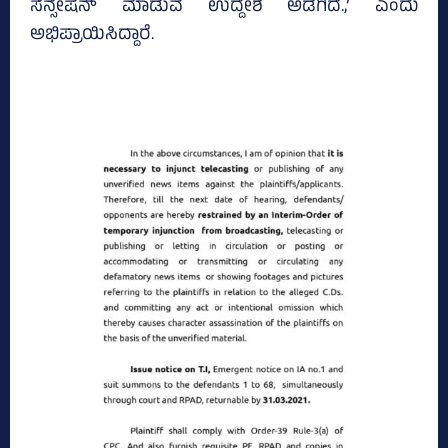
ಸೆನ್ಸೇಷನ್‌ ಮಾಡುವ ಉದ್ದೇಶ ಅಡಗಿದೆ.,’ ಎಂದು
ಅಭಿಪ್ರಾಯಿಸಿದ್ದಾರೆ.