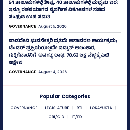
54 ತಾಲೂಕುಗಳಲ್ಲಿ ತೀವ್ರ, 40 ತಾಲೂಕುಗಳಲ್ಲಿ ಮಧ್ಯಮ ಬರ;
ಇನ್ನೂ ರಚನೆಯಾಗದ ನೈಸರ್ಗಿಕ ವಿಕೋಪಗಳ ಸಚಿವ
ಸಂಪುಟ ಉಪ ಸಮಿತಿ
GOVERNANCE
August 5, 2026
ನಾಡದೇವಿ ಭುವನೇಶ್ವರಿ ಪ್ರತಿಮೆ ಅನಾವರಣ ಕಾರ್ಯಕ್ರಮ;
ಟೆಂಡರ್ ಪ್ರಕ್ರಿಯೆಯಿಲ್ಲದೇ ವಿದ್ಯುತ್‌ ಅಲಂಕಾರ,
ಗುತ್ತಿಗೆದಾರನಿಗೆ ಅನಗತ್ಯ ಲಾಭ, 78.62 ಲಕ್ಷ ವೆಚ್ಚಕ್ಕೆ ಎಜಿ
ಆಕ್ಷೇಪ
GOVERNANCE
August 4, 2026
Popular Categories
GOVERNANCE
LEGISLATURE
RTI
LOKAYUKTA
CBI/CID
IT/ED