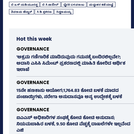
ಬಿ ಎಸ್‌ ಯಡಿಯೂರಪ್ಪ
ಬಿ ಸಿ ಪಾಟೀಲ್‌
ಭೈರತಿ ಬಸವರಾಜು
ಮಧ್ಯಂತರ ತಡೆಯಾಜ್ಞೆ
ಶಿವರಾಮ ಹೆಬ್ಬಾರ್‌
ಸಿ ಡಿ ಪ್ರಕರಣ
ಸಿದ್ದರಾಮಯ್ಯ
Hot this week
GOVERNANCE
‘ಅಕ್ರಮ ಗಣಿಗಾರಿಕೆ ಮಾಡಿರುವುದು ಗಮನಕ್ಕೆ ಬಂದಿರಲಿಲ್ಲವೇ?;
ಅದಾನಿ ಎಸಿಸಿ ಸಿಮೆಂಟ್ ಪ್ರಕರಣದಲ್ಲಿ ಮಾಹಿತಿ ಕೋರಿದ ಆರ್ಥಿಕ
ಇಲಾಖೆ
GOVERNANCE
15ನೇ ಹಣಕಾಸು ಆಯೋಗ;1,764.83 ಕೋಟಿ ಬಳಕೆ ಮಾಡದ
ಪಂಚಾಯ್ತಿಗಳು, ನರೇಗಾ ಅನುದಾನವೂ ಅನ್ಯ ಉದ್ದೇಶಕ್ಕೆ ಬಳಕೆ
GOVERNANCE
ಐಎಎಸ್‌ ಅಧಿಕಾರಿಗಳ ಸಂಘಕ್ಕೆ ಕೋಟಿ ಕೋಟಿ ಅನುದಾನ;
ನಿಯಮಬಾಹಿರ ಬಳಕೆ, 9.50 ಕೋಟಿ ವೆಚ್ಚಕ್ಕೆ ದಾಖಲೆಗಳೇ ಇಲ್ಲವೆಂದ
ಎಜಿ