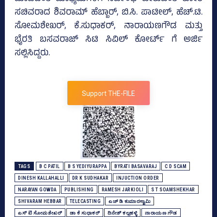
ಸಚಿವರಾದ ಶಿವರಾಮ್ ಹೆಬ್ಬಾರ್, ಬಿ.ಸಿ. ಪಾಟೀಲ್, ಹೆಚ್.ಟಿ.
ಸೋಮಶೇಖರ್,‌ ಕೆ.ಸುಧಾಕರ್, ನಾರಾಯಣಗೌಡ ಮತ್ತು
ಭೈರತಿ ಬಸವರಾಜ್ ಸಿಟಿ ಸಿವಿಲ್ ಕೋರ್ಟ್ ಗೆ ಅರ್ಜಿ
ಸಲ್ಲಿಸಿದ್ದರು.
Support THE-FILE
TAGS
B C PATIL
B S YEDIYURAPPA
BYRATI BASAVARAJ
C D SCAM
DINESH KALLAHALLI
DR K SUDHAKAR
INJUCTION ORDER
NARAYAN GOWDA
PUBLISHING
RAMESH JARKIOLI
S T SOAMSHEKHAR
SHIVARAM HEBBAR
TELECASTING
ಎಚ್‌ ಡಿ ಕುಮಾರಸ್ವಾಮಿ
ಎಸ್‌ ಟಿ ಸೋಮಶೇಖರ್‌
ಡಾ ಕೆ ಸುಧಾಕರ್‌
ದಿನೇಶ್‌ ಕಲ್ಲಹಳ್ಳಿ
ನಾರಾಯಣ ಗೌಡ