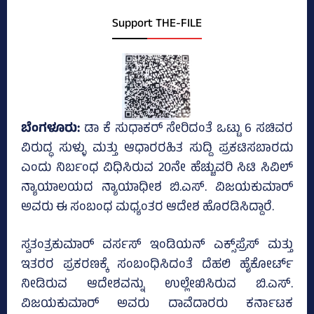
Support THE-FILE
ಬೆಂಗಳೂರು:
ಡಾ ಕೆ ಸುಧಾಕರ್‌ ಸೇರಿದಂತೆ ಒಟ್ಟು 6 ಸಚಿವರ
ವಿರುದ್ಧ ಸುಳ್ಳು ಮತ್ತು ಆಧಾರರಹಿತ ಸುದ್ದಿ ಪ್ರಕಟಿಸಬಾರದು
ಎಂದು ನಿರ್ಬಂಧ ವಿಧಿಸಿರುವ 20ನೇ ಹೆಚ್ಚುವರಿ ಸಿಟಿ ಸಿವಿಲ್
ನ್ಯಾಯಾಲಯದ ನ್ಯಾಯಾಧೀಶ ಬಿ.ಎಸ್. ವಿಜಯಕುಮಾರ್
ಅವರು ಈ ಸಂಬಂಧ ಮಧ್ಯಂತರ ಆದೇಶ ಹೊರಡಿಸಿದ್ದಾರೆ.
ಸ್ವತಂತ್ರಕುಮಾರ್‌ ವರ್ಸಸ್‌ ಇಂಡಿಯನ್ ಎಕ್ಸ್‌ಪ್ರೆಸ್‌ ಮತ್ತು
ಇತರರ ಪ್ರಕರಣಕ್ಕೆ ಸಂಬಂಧಿಸಿದಂತೆ ದೆಹಲಿ ಹೈಕೋರ್ಟ್‌
ನೀಡಿರುವ ಆದೇಶವನ್ನು ಉಲ್ಲೇಖಿಸಿರುವ ಬಿ.ಎಸ್.
ವಿಜಯಕುಮಾರ್ ಅವರು ದಾವೆದಾರರು ಕರ್ನಾಟಕ