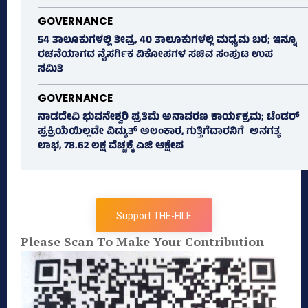
GOVERNANCE
54 ತಾಲೂಕುಗಳಲ್ಲಿ ತೀವ್ರ, 40 ತಾಲೂಕುಗಳಲ್ಲಿ ಮಧ್ಯಮ ಬರ; ಇನ್ನೂ
ರಚನೆಯಾಗದ ನೈಸರ್ಗಿಕ ವಿಕೋಪಗಳ ಸಚಿವ ಸಂಪುಟ ಉಪ
ಸಮಿತಿ
GOVERNANCE
ನಾಡದೇವಿ ಭುವನೇಶ್ವರಿ ಪ್ರತಿಮೆ ಅನಾವರಣ ಕಾರ್ಯಕ್ರಮ; ಟೆಂಡರ್
ಪ್ರಕ್ರಿಯೆಯಿಲ್ಲದೇ ವಿದ್ಯುತ್‌ ಅಲಂಕಾರ, ಗುತ್ತಿಗೆದಾರನಿಗೆ ಅನಗತ್ಯ
ಲಾಭ, 78.62 ಲಕ್ಷ ವೆಚ್ಚಕ್ಕೆ ಎಜಿ ಆಕ್ಷೇಪ
Support THE-FILE
Please Scan To Make Your Contribution