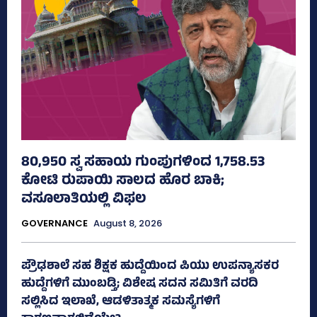
80,950 ಸ್ವ ಸಹಾಯ ಗುಂಪುಗಳಿಂದ 1,758.53
ಕೋಟಿ ರುಪಾಯಿ ಸಾಲದ ಹೊರ ಬಾಕಿ;
ವಸೂಲಾತಿಯಲ್ಲಿ ವಿಫಲ
GOVERNANCE
August 8, 2026
ಪ್ರೌಢಶಾಲೆ ಸಹ ಶಿಕ್ಷಕ ಹುದ್ದೆಯಿಂದ ಪಿಯು ಉಪನ್ಯಾಸಕರ
ಹುದ್ದೆಗಳಿಗೆ ಮುಂಬಡ್ತಿ; ವಿಶೇಷ ಸದನ ಸಮಿತಿಗೆ ವರದಿ
ಸಲ್ಲಿಸಿದ ಇಲಾಖೆ, ಆಡಳಿತಾತ್ಮಕ ಸಮಸ್ಯೆಗಳಿಗೆ