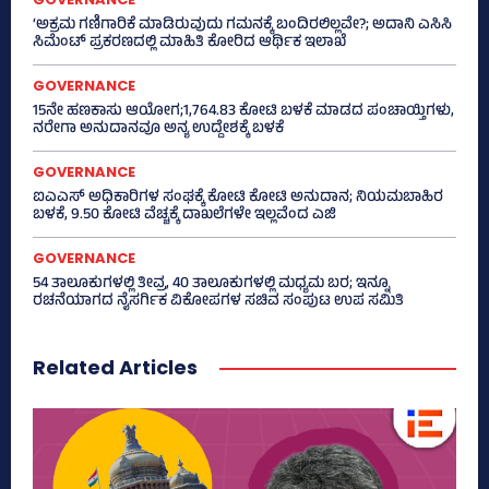
‘ಅಕ್ರಮ ಗಣಿಗಾರಿಕೆ ಮಾಡಿರುವುದು ಗಮನಕ್ಕೆ ಬಂದಿರಲಿಲ್ಲವೇ?; ಅದಾನಿ ಎಸಿಸಿ
ಸಿಮೆಂಟ್ ಪ್ರಕರಣದಲ್ಲಿ ಮಾಹಿತಿ ಕೋರಿದ ಆರ್ಥಿಕ ಇಲಾಖೆ
GOVERNANCE
15ನೇ ಹಣಕಾಸು ಆಯೋಗ;1,764.83 ಕೋಟಿ ಬಳಕೆ ಮಾಡದ ಪಂಚಾಯ್ತಿಗಳು,
ನರೇಗಾ ಅನುದಾನವೂ ಅನ್ಯ ಉದ್ದೇಶಕ್ಕೆ ಬಳಕೆ
GOVERNANCE
ಐಎಎಸ್‌ ಅಧಿಕಾರಿಗಳ ಸಂಘಕ್ಕೆ ಕೋಟಿ ಕೋಟಿ ಅನುದಾನ; ನಿಯಮಬಾಹಿರ
ಬಳಕೆ, 9.50 ಕೋಟಿ ವೆಚ್ಚಕ್ಕೆ ದಾಖಲೆಗಳೇ ಇಲ್ಲವೆಂದ ಎಜಿ
GOVERNANCE
54 ತಾಲೂಕುಗಳಲ್ಲಿ ತೀವ್ರ, 40 ತಾಲೂಕುಗಳಲ್ಲಿ ಮಧ್ಯಮ ಬರ; ಇನ್ನೂ
ರಚನೆಯಾಗದ ನೈಸರ್ಗಿಕ ವಿಕೋಪಗಳ ಸಚಿವ ಸಂಪುಟ ಉಪ ಸಮಿತಿ
Related Articles