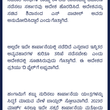
ಸಹಕಾರ ಸಂಘಗಳ ಕಾಯ್ದೆ 64 ಅಡಿ ಶಾಸನಬದ್ಧ ವಿಚಾರಣೆ
ನಡೆಸಲು ಸರ್ಕಾರವು ಆದೇಶ ಹೊರಡಿಸಿದೆ. ಆದೇಶವನ್ನು
ಸಚಿವ ಶಿವಾನಂದ ಎಸ್ ಪಾಟೀಲ್‌ ಅವರು
ಅನುಮೋದಿಸಿದ್ದಾರೆ ಎಂದು ಗೊತ್ತಾಗಿದೆ.
ಅಲ್ಲದೇ ಇದೇ ಕಾರ್ಖಾನೆಯಲ್ಲಿ ನಡೆದಿದೆ ಎನ್ನಲಾದ ಇನ್ನಿತರ
ಅವ್ಯವಹಾರಗಳ ಕುರಿತೂ ತನಿಖೆ ನಡೆಸಬೇಕು ಎಂದು
ಆದೇಶದಲ್ಲಿ ಸೂಚಿಸಿರುವುದು ಗೊತ್ತಾಗಿದೆ. ಈ ಆದೇಶದ
ಪ್ರತಿಯು ‘ದಿ ಫೈಲ್‌’ಗೆ ಲಭ್ಯವಾಗಿದೆ.
ಹಂಗಾಮಿಗೆ ಕಬ್ಬು ನುರಿಸಲು ಕಾರ್ಖಾನೆಯ ಯಂತ್ರಗಳನ್ನು
ಸಿದ್ಧತೆ ಮಾಡುವ ವೇಳೆ ಬಾಯ್ಲರ್‍‌ ಸ್ಪೋಟವಾಗಿದೆ. 2023ರ
ಮಾರ್ಚ್‌ 4ನಲ್ಲೂ ಇದೇ ಸಕ್ಕರೆ ಕಾರ್ಖಾನೆಯ ಮತ್ತೊಂದು