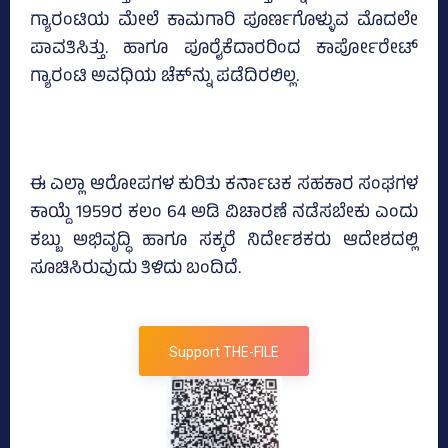
ಗ್ಯಾರಂಟಿಯ ಮೇಲೆ ಕಾಮಗಾರಿ ಪೂರ್ಣಗೊಳ್ಳುವ ಮೊದಲೇ
ಪಾವತಿಸಿತ್ತು. ಹಾಗೂ ಪೂರೈಕೆದಾರರಿಂದ ಕಾರ್ಪೋರೇಟ್‌
ಗ್ಯಾರಂಟಿ ಅವಧಿಯ ಚೆಕ್‌ನ್ನು ಪಡೆದಿರಲಿಲ್ಲ.
ಈ ಎಲ್ಲಾ ಆರೋಪಗಳ ಕುರಿತು ಕರ್ನಾಟಕ ಸಹಕಾರ ಸಂಘಗಳ
ಕಾಯ್ದೆ 1959ರ ಕಲಂ 64 ಅಡಿ ವಿಚಾರಣೆ ನಡೆಸಬೇಕು ಎಂದು
ಕಬ್ಬು ಅಭಿವೃದ್ಧಿ ಹಾಗೂ ಸಕ್ಕರೆ ನಿರ್ದೇಶಕರು ಆದೇಶದಲ್ಲಿ
ಸೂಚಿಸಿರುವುದು ತಿಳಿದು ಬಂದಿದೆ.
Support THE-FILE