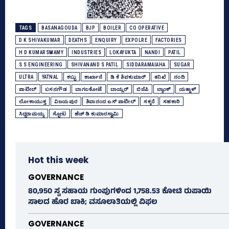
TAGS
BASANAGOUDA
BJP
BOILER
CO OPERATIVE
D K SHIVAKUMAR
DEATHS
ENQUIRY
EXPOLRE
FACTORIES
H D KUMARSWAMY
INDUSTRIES
LOKAYUKTA
NANDI
PATIL
S S ENGINEERING
SHIVANAND S PATIL
SIDDARAMAIAHA
SUGAR
ULTRA
YATNAL
ಕಬ್ಬು
ಕಾರ್ಖಾನೆ
ಡಿ ಕೆ ಶಿವಕುಮಾರ್
ತನಿಖೆ
ನಂದಿ
ಪಾಟೀಲ್‌
ಬಸನಗೌಡ
ಬಾಗಲಕೋಟೆ
ಬಾಯ್ಲರ್‍‌
ಬಿಜೆಪಿ
ಬ್ಯಾಂಕ್‌
ಯತ್ನಾಳ್‌
ಲೋಕಾಯುಕ್ತ
ವಿಜಯಪುರ
ಶಿವಾನಂದ ಎಸ್ ಪಾಟೀಲ್‌
ಸಕ್ಕರೆ
ಸಹಕಾರಿ
ಸಿದ್ದರಾಮಯ್ಯ
ಸ್ಫೋಟ
ಹೆಚ್‌ ಡಿ ಕುಮಾರಸ್ವಾಮಿ
Hot this week
GOVERNANCE
80,950 ಸ್ವ ಸಹಾಯ ಗುಂಪುಗಳಿಂದ 1,758.53 ಕೋಟಿ ರುಪಾಯಿ
ಸಾಲದ ಹೊರ ಬಾಕಿ; ವಸೂಲಾತಿಯಲ್ಲಿ ವಿಫಲ
GOVERNANCE