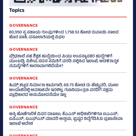
Topics
GOVERNANCE
80,950 ಸ್ವ ಸಹಾಯ ಗುಂಪುಗಳಿಂದ 1,758.53 ಕೋಟಿ ರುಪಾಯಿ ಸಾಲದ
ಹೊರ ಬಾಕಿ; ವಸೂಲಾತಿಯಲ್ಲಿ ವಿಫಲ
GOVERNANCE
ಪ್ರೌಢಶಾಲೆ ಸಹ ಶಿಕ್ಷಕ ಹುದ್ದೆಯಿಂದ ಪಿಯು ಉಪನ್ಯಾಸಕರ ಹುದ್ದೆಗಳಿಗೆ
ಮುಂಬಡ್ತಿ; ವಿಶೇಷ ಸದನ ಸಮಿತಿಗೆ ವರದಿ ಸಲ್ಲಿಸಿದ ಇಲಾಖೆ, ಆಡಳಿತಾತ್ಮಕ
ಸಮಸ್ಯೆಗಳಿಗೆ ಕಾರಣವಾಗಲಿದೆಯೇ?
GOVERNANCE
ಹಿಮ್ಸ್‌ ಕಟ್ಟಡ ನಿರ್ಮಾಣ ಕಾಮಗಾರಿ; 68.75 ಕೋಟಿ ರು ಹೆಚ್ಚುವರಿ, ಮೂಲ
ಅಂದಾಜಿನಲ್ಲಿ ಅವಕಾಶವೇ ಇರಲಿಲ್ಲ, ಗುಣನಿಯಂತ್ರಣ ವರದಿಗೆ ಸಕ್ಷಮ
ಪ್ರಾಧಿಕಾರದ ಅನುಮೋದನೆಯೇ ಇಲ್ಲ
GOVERNANCE
ಆಸ್ತಿ ಹೊಣೆಗಾರಿಕೆ ವಿವರ ದಾಖಲು; ಕೆಎಎಸ್ ಅಧಿಕಾರಿಗಳಿಗೂ ಐಎಎಸ್‌,
ಐಪಿಎಸ್‌, ಐಎಫ್‌ಎಸ್‌ ಮಾದರಿ ಅನ್ವಯ, ಭ್ರಷ್ಟರ ನಿದ್ದೆಗೆಡಿಸಿತು ಪ್ರಜಾಸೇವಾ
ಇಲಾಖೆ ಆದೇಶ
GOVERNANCE