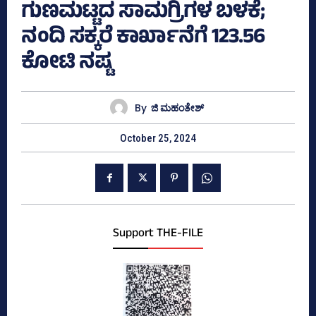
ಗುಣಮಟ್ಟದ ಸಾಮಗ್ರಿಗಳ ಬಳಕೆ;
ನಂದಿ ಸಕ್ಕರೆ ಕಾರ್ಖಾನೆಗೆ 123.56
ಕೋಟಿ ನಷ್ಟ
By
ಜಿ ಮಹಂತೇಶ್
October 25, 2024
Support THE-FILE