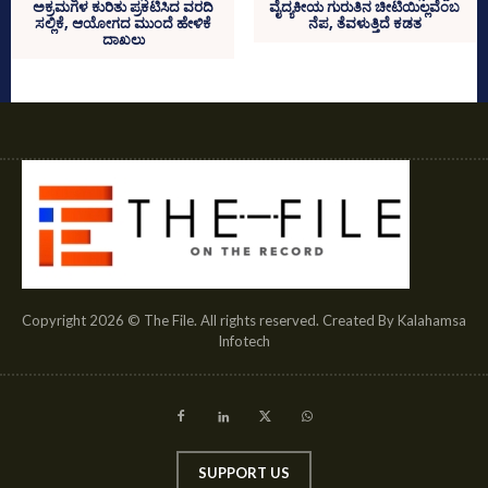
ಅಕ್ರಮಗಳ ಕುರಿತು ಪ್ರಕಟಿಸಿದ ವರದಿ
ವೈದ್ಯಕೀಯ ಗುರುತಿನ ಚೀಟಿಯಿಲ್ಲವೆಂಬ
ಸಲ್ಲಿಕೆ, ಆಯೋಗದ ಮುಂದೆ ಹೇಳಿಕೆ
ನೆಪ, ತೆವಳುತ್ತಿದೆ ಕಡತ
ದಾಖಲು
Copyright 2026 © The File. All rights reserved. Created By Kalahamsa
Infotech
SUPPORT US