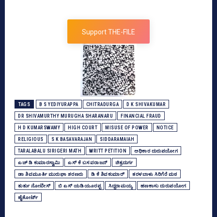
Support THE-FILE
TAGS
B S YEDIYURAPPA
CHITRADURGA
D K SHIVAKUMAR
DR SHIVAMURTHY MURUGHA SHARANARU
FINANCIAL FRAUD
H D KUMARSWAMY
HIGH COURT
MISUSE OF POWER
NOTICE
RELIGIOUS
S K BASAVARAJAN
SIDDARAMAIAH
TARALABALU SIRIGERI MATH
WRITT PETITION
ಅಧಿಕಾರ ದುರುಪಯೋಗ
ಎಚ್‌ ಡಿ ಕುಮಾರಸ್ವಾಮಿ
ಎಸ್‌ ಕೆ ಬಸವರಾಜನ್‌
ಚಿತ್ರದುರ್ಗ
ಡಾ ಶಿವಮೂರ್ತಿ ಮುರುಘಾ ಶರಣರು
ಡಿ ಕೆ ಶಿವಕುಮಾರ್
ತರಳಬಾಳು ಸಿರಿಗೆರೆ ಮಠ
ತುರ್ತು ನೋಟೀಸ್‌
ಬಿ ಎಸ್‌ ಯಡಿಯೂರಪ್ಪ
ಸಿದ್ದರಾಮಯ್ಯ
ಹಣಕಾಸು ದುರುಪಯೋಗ
ಹೈಕೋರ್ಟ್