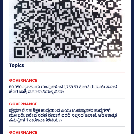
Topics
GOVERNANCE
80,950 ಸ್ವ ಸಹಾಯ ಗುಂಪುಗಳಿಂದ 1,758.53 ಕೋಟಿ ರುಪಾಯಿ ಸಾಲದ
ಹೊರ ಬಾಕಿ; ವಸೂಲಾತಿಯಲ್ಲಿ ವಿಫಲ
GOVERNANCE
ಪ್ರೌಢಶಾಲೆ ಸಹ ಶಿಕ್ಷಕ ಹುದ್ದೆಯಿಂದ ಪಿಯು ಉಪನ್ಯಾಸಕರ ಹುದ್ದೆಗಳಿಗೆ
ಮುಂಬಡ್ತಿ; ವಿಶೇಷ ಸದನ ಸಮಿತಿಗೆ ವರದಿ ಸಲ್ಲಿಸಿದ ಇಲಾಖೆ, ಆಡಳಿತಾತ್ಮಕ
ಸಮಸ್ಯೆಗಳಿಗೆ ಕಾರಣವಾಗಲಿದೆಯೇ?
GOVERNANCE