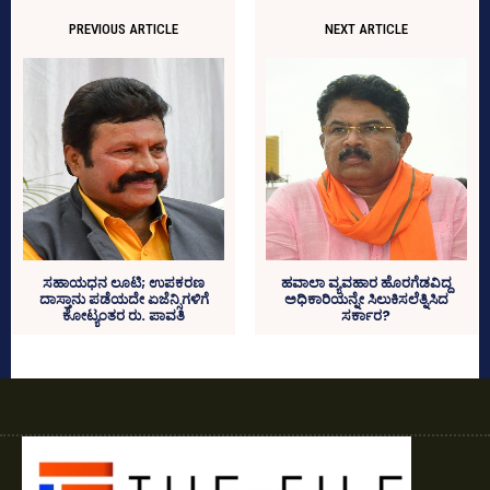
PREVIOUS ARTICLE
NEXT ARTICLE
ಸಹಾಯಧನ ಲೂಟಿ; ಉಪಕರಣ
ಹವಾಲಾ ವ್ಯವಹಾರ ಹೊರಗೆಡವಿದ್ದ
ದಾಸ್ತಾನು ಪಡೆಯದೇ ಏಜೆನ್ಸಿಗಳಿಗೆ
ಅಧಿಕಾರಿಯನ್ನೇ ಸಿಲುಕಿಸಲೆತ್ನಿಸಿದ
ಕೋಟ್ಯಂತರ ರು. ಪಾವತಿ
ಸರ್ಕಾರ?