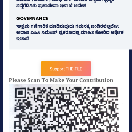
ಐಎಎಸ್‌, ಐಪಿಎಸ್‌, ಐಎಫ್‌ಎಸ್‌ ಮಾದರಿ ಅನ್ವಯ, ಭ್ರಷ್ಟರ
ನಿದ್ದೆಗೆಡಿಸಿತು ಪ್ರಜಾಸೇವಾ ಇಲಾಖೆ ಆದೇಶ
GOVERNANCE
‘ಅಕ್ರಮ ಗಣಿಗಾರಿಕೆ ಮಾಡಿರುವುದು ಗಮನಕ್ಕೆ ಬಂದಿರಲಿಲ್ಲವೇ?;
ಅದಾನಿ ಎಸಿಸಿ ಸಿಮೆಂಟ್ ಪ್ರಕರಣದಲ್ಲಿ ಮಾಹಿತಿ ಕೋರಿದ ಆರ್ಥಿಕ
ಇಲಾಖೆ
Support THE-FILE
Please Scan To Make Your Contribution