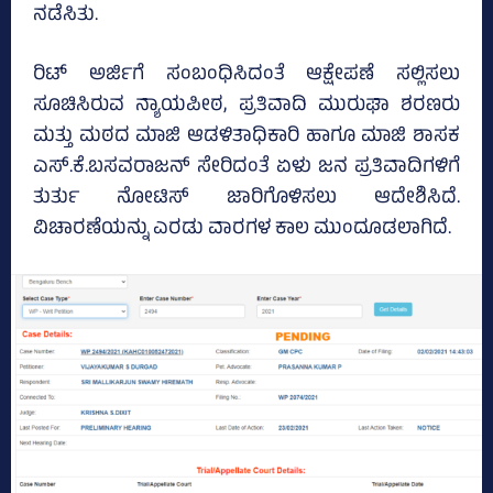
ನಡೆಸಿತು.
ರಿಟ್ ಅರ್ಜಿಗೆ ಸಂಬಂಧಿಸಿದಂತೆ ಆಕ್ಷೇಪಣೆ ಸಲ್ಲಿಸಲು
ಸೂಚಿಸಿರುವ ನ್ಯಾಯಪೀಠ, ಪ್ರತಿವಾದಿ ಮುರುಘಾ ಶರಣರು
ಮತ್ತು ಮಠದ ಮಾಜಿ ಆಡಳಿತಾಧಿಕಾರಿ ಹಾಗೂ ಮಾಜಿ ಶಾಸಕ
ಎಸ್.ಕೆ.ಬಸವರಾಜನ್ ಸೇರಿದಂತೆ ಏಳು ಜನ ಪ್ರತಿವಾದಿಗಳಿಗೆ
ತುರ್ತು ನೋಟಿಸ್ ಜಾರಿಗೊಳಿಸಲು ಆದೇಶಿಸಿದೆ.
ವಿಚಾರಣೆಯನ್ನು ಎರಡು ವಾರಗಳ ಕಾಲ ಮುಂದೂಡಲಾಗಿದೆ.