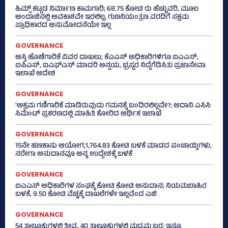
ಹಿಮ್ಸ್‌ ಕಟ್ಟಡ ನಿರ್ಮಾಣ ಕಾಮಗಾರಿ; 68.75 ಕೋಟಿ ರು ಹೆಚ್ಚುವರಿ, ಮೂಲ
ಅಂದಾಜಿನಲ್ಲಿ ಅವಕಾಶವೇ ಇರಲಿಲ್ಲ, ಗುಣನಿಯಂತ್ರಣ ವರದಿಗೆ ಸಕ್ಷಮ
ಪ್ರಾಧಿಕಾರದ ಅನುಮೋದನೆಯೇ ಇಲ್ಲ
GOVERNANCE
ಆಸ್ತಿ ಹೊಣೆಗಾರಿಕೆ ವಿವರ ದಾಖಲು; ಕೆಎಎಸ್ ಅಧಿಕಾರಿಗಳಿಗೂ ಐಎಎಸ್‌,
ಐಪಿಎಸ್‌, ಐಎಫ್‌ಎಸ್‌ ಮಾದರಿ ಅನ್ವಯ, ಭ್ರಷ್ಟರ ನಿದ್ದೆಗೆಡಿಸಿತು ಪ್ರಜಾಸೇವಾ
ಇಲಾಖೆ ಆದೇಶ
GOVERNANCE
‘ಅಕ್ರಮ ಗಣಿಗಾರಿಕೆ ಮಾಡಿರುವುದು ಗಮನಕ್ಕೆ ಬಂದಿರಲಿಲ್ಲವೇ?; ಅದಾನಿ ಎಸಿಸಿ
ಸಿಮೆಂಟ್ ಪ್ರಕರಣದಲ್ಲಿ ಮಾಹಿತಿ ಕೋರಿದ ಆರ್ಥಿಕ ಇಲಾಖೆ
GOVERNANCE
15ನೇ ಹಣಕಾಸು ಆಯೋಗ;1,764.83 ಕೋಟಿ ಬಳಕೆ ಮಾಡದ ಪಂಚಾಯ್ತಿಗಳು,
ನರೇಗಾ ಅನುದಾನವೂ ಅನ್ಯ ಉದ್ದೇಶಕ್ಕೆ ಬಳಕೆ
GOVERNANCE
ಐಎಎಸ್‌ ಅಧಿಕಾರಿಗಳ ಸಂಘಕ್ಕೆ ಕೋಟಿ ಕೋಟಿ ಅನುದಾನ; ನಿಯಮಬಾಹಿರ
ಬಳಕೆ, 9.50 ಕೋಟಿ ವೆಚ್ಚಕ್ಕೆ ದಾಖಲೆಗಳೇ ಇಲ್ಲವೆಂದ ಎಜಿ
GOVERNANCE
54 ತಾಲೂಕುಗಳಲ್ಲಿ ತೀವ್ರ, 40 ತಾಲೂಕುಗಳಲ್ಲಿ ಮಧ್ಯಮ ಬರ; ಇನ್ನೂ