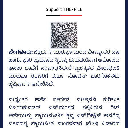
Support THE-FILE
ಬೆಂಗಳೂರು:
ಚಿತ್ರದುರ್ಗ ಮುರುಘಾ ಮಠದ ಕೋಟ್ಯಂತರ ಹಣ
ಹಾಗೂ ಭಾರಿ ಪ್ರಮಾಣದ ಸ್ಥಿರಾಸ್ತಿ ದುರುಪಯೋಗ ಆರೋಪದ
ಅಸಲು ದಾವೆಗೆ ಸಂಬಂಧಿಸಿದಂತೆ ಬೃಹನ್ಮಠದ ಪೀಠಾಧಿಪತಿ
ಮುರುಘಾ ಶರಣರಿಗೆ ತುರ್ತು ನೋಟಿಸ್ ಜಾರಿಗೊಳಿಸಲು
ಹೈಕೋರ್ಟ್ ಆದೇಶಿಸಿದೆ.
ಮಧ್ಯಂತರ ಅರ್ಜಿ‌ ಸೇರ್ಪಡೆ ಮೇಲ್ಮನವಿ ಕುರಿತಂತೆ
ವಿಜಯಕುಮಾರ್ ಎಸ್.ದುರ್ಗದ ಸಲ್ಲಿಸಿರುವ ರಿಟ್
ಅರ್ಜಿಯನ್ನು ನ್ಯಾಯಮೂರ್ತಿ ಕೃಷ್ಣ ಎಸ್.ದೀಕ್ಷಿತ್ ಅವರಿದ್ದ
ಏಕಸದಸ್ಯ ನ್ಯಾಯಪೀಠ ಮಂಗಳವಾರ (ಫೆ.23) ವಿಚಾರಣೆ