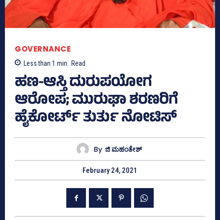
GOVERNANCE
Less than 1
min.
Read
ಹಣ-ಆಸ್ತಿ ದುರುಪಯೋಗ
ಆರೋಪ; ಮುರುಘಾ ಶರಣರಿಗೆ
ಹೈಕೋರ್ಟ್ ತುರ್ತು ನೋಟಿಸ್
By
ಜಿ ಮಹಂತೇಶ್
February 24, 2021