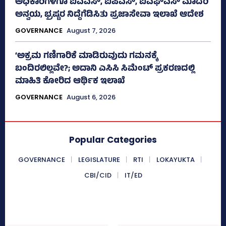
ಅಧಿಕಾರಿಗಳಿಗೂ ಐಎಎಸ್‌, ಐಪಿಎಸ್‌, ಐಎಫ್‌ಎಸ್‌ ಮಾದರಿ
ಅನ್ವಯ, ಭ್ರಷ್ಟರ ನಿದ್ದೆಗೆಡಿಸಿತು ಪ್ರಜಾಸೇವಾ ಇಲಾಖೆ ಆದೇಶ
GOVERNANCE
August 7, 2026
‘ಅಕ್ರಮ ಗಣಿಗಾರಿಕೆ ಮಾಡಿರುವುದು ಗಮನಕ್ಕೆ
ಬಂದಿರಲಿಲ್ಲವೇ?; ಅದಾನಿ ಎಸಿಸಿ ಸಿಮೆಂಟ್ ಪ್ರಕರಣದಲ್ಲಿ
ಮಾಹಿತಿ ಕೋರಿದ ಆರ್ಥಿಕ ಇಲಾಖೆ
GOVERNANCE
August 6, 2026
Popular Categories
GOVERNANCE
LEGISLATURE
RTI
LOKAYUKTA
CBI/CID
IT/ED