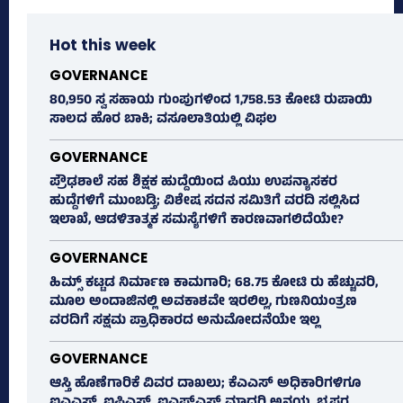
Hot this week
GOVERNANCE
80,950 ಸ್ವ ಸಹಾಯ ಗುಂಪುಗಳಿಂದ 1,758.53 ಕೋಟಿ ರುಪಾಯಿ
ಸಾಲದ ಹೊರ ಬಾಕಿ; ವಸೂಲಾತಿಯಲ್ಲಿ ವಿಫಲ
GOVERNANCE
ಪ್ರೌಢಶಾಲೆ ಸಹ ಶಿಕ್ಷಕ ಹುದ್ದೆಯಿಂದ ಪಿಯು ಉಪನ್ಯಾಸಕರ
ಹುದ್ದೆಗಳಿಗೆ ಮುಂಬಡ್ತಿ; ವಿಶೇಷ ಸದನ ಸಮಿತಿಗೆ ವರದಿ ಸಲ್ಲಿಸಿದ
ಇಲಾಖೆ, ಆಡಳಿತಾತ್ಮಕ ಸಮಸ್ಯೆಗಳಿಗೆ ಕಾರಣವಾಗಲಿದೆಯೇ?
GOVERNANCE
ಹಿಮ್ಸ್‌ ಕಟ್ಟಡ ನಿರ್ಮಾಣ ಕಾಮಗಾರಿ; 68.75 ಕೋಟಿ ರು ಹೆಚ್ಚುವರಿ,
ಮೂಲ ಅಂದಾಜಿನಲ್ಲಿ ಅವಕಾಶವೇ ಇರಲಿಲ್ಲ, ಗುಣನಿಯಂತ್ರಣ
ವರದಿಗೆ ಸಕ್ಷಮ ಪ್ರಾಧಿಕಾರದ ಅನುಮೋದನೆಯೇ ಇಲ್ಲ
GOVERNANCE
ಆಸ್ತಿ ಹೊಣೆಗಾರಿಕೆ ವಿವರ ದಾಖಲು; ಕೆಎಎಸ್ ಅಧಿಕಾರಿಗಳಿಗೂ