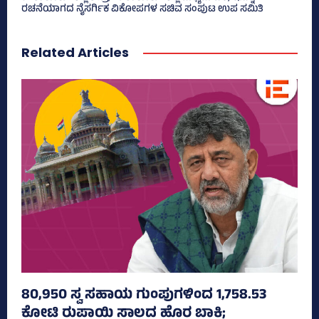
ರಚನೆಯಾಗದ ನೈಸರ್ಗಿಕ ವಿಕೋಪಗಳ ಸಚಿವ ಸಂಪುಟ ಉಪ ಸಮಿತಿ
Related Articles
80,950 ಸ್ವ ಸಹಾಯ ಗುಂಪುಗಳಿಂದ 1,758.53
ಕೋಟಿ ರುಪಾಯಿ ಸಾಲದ ಹೊರ ಬಾಕಿ;