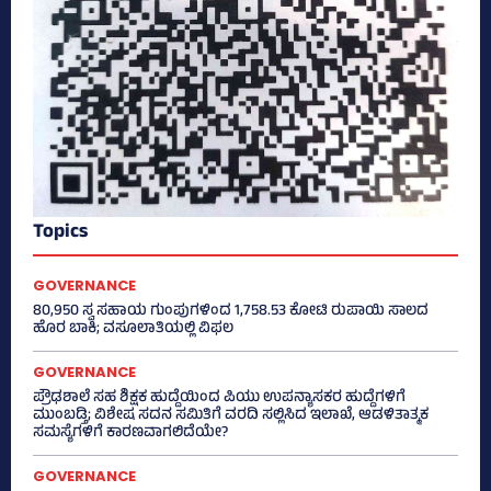
Topics
GOVERNANCE
80,950 ಸ್ವ ಸಹಾಯ ಗುಂಪುಗಳಿಂದ 1,758.53 ಕೋಟಿ ರುಪಾಯಿ ಸಾಲದ
ಹೊರ ಬಾಕಿ; ವಸೂಲಾತಿಯಲ್ಲಿ ವಿಫಲ
GOVERNANCE
ಪ್ರೌಢಶಾಲೆ ಸಹ ಶಿಕ್ಷಕ ಹುದ್ದೆಯಿಂದ ಪಿಯು ಉಪನ್ಯಾಸಕರ ಹುದ್ದೆಗಳಿಗೆ
ಮುಂಬಡ್ತಿ; ವಿಶೇಷ ಸದನ ಸಮಿತಿಗೆ ವರದಿ ಸಲ್ಲಿಸಿದ ಇಲಾಖೆ, ಆಡಳಿತಾತ್ಮಕ
ಸಮಸ್ಯೆಗಳಿಗೆ ಕಾರಣವಾಗಲಿದೆಯೇ?
GOVERNANCE