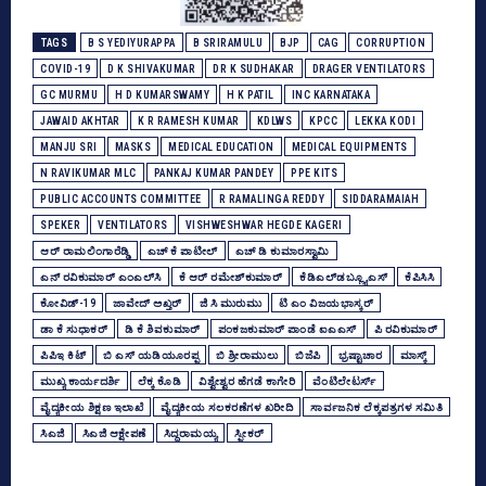
TAGS
B S YEDIYURAPPA
B SRIRAMULU
BJP
CAG
CORRUPTION
COVID-19
D K SHIVAKUMAR
DR K SUDHAKAR
DRAGER VENTILATORS
GC MURMU
H D KUMARSWAMY
H K PATIL
INC KARNATAKA
JAWAID AKHTAR
K R RAMESH KUMAR
KDLWS
KPCC
LEKKA KODI
MANJU SRI
MASKS
MEDICAL EDUCATION
MEDICAL EQUIPMENTS
N RAVIKUMAR MLC
PANKAJ KUMAR PANDEY
PPE KITS
PUBLIC ACCOUNTS COMMITTEE
R RAMALINGA REDDY
SIDDARAMAIAH
SPEKER
VENTILATORS
VISHWESHWAR HEGDE KAGERI
ಆರ್‌ ರಾಮಲಿಂಗಾರೆಡ್ಡಿ
ಎಚ್‌ ಕೆ ಪಾಟೀಲ್‌
ಎಚ್‌ ಡಿ ಕುಮಾರಸ್ವಾಮಿ
ಎನ್‌ ರವಿಕುಮಾರ್‌ ಎಂಎಲ್‌ಸಿ
ಕೆ ಆರ್‌ ರಮೇಶ್‌ಕುಮಾರ್‌
ಕೆಡಿಎಲ್‌ಡಬ್ಲ್ಯೂಎಸ್‌
ಕೆಪಿಸಿಸಿ
ಕೋವಿಡ್‌-19
ಜಾವೇದ್‌ ಅಖ್ತರ್‌
ಜಿ ಸಿ ಮುರುಮು
ಟಿ ಎಂ ವಿಜಯಭಾಸ್ಕರ್‌
ಡಾ ಕೆ ಸುಧಾಕರ್‌
ಡಿ ಕೆ ಶಿವಕುಮಾರ್
ಪಂಕಜಕುಮಾರ್‌ ಪಾಂಡೆ ಐಎಎಸ್‌
ಪಿ ರವಿಕುಮಾರ್‌
ಪಿಪಿಇ ಕಿಟ್‌
ಬಿ ಎಸ್‌ ಯಡಿಯೂರಪ್ಪ
ಬಿ ಶ್ರೀರಾಮುಲು
ಬಿಜೆಪಿ
ಭ್ರಷ್ಟಾಚಾರ
ಮಾಸ್ಕ್
ಮುಖ್ಯ ಕಾರ್ಯದರ್ಶಿ
ಲೆಕ್ಕ ಕೊಡಿ
ವಿಶ್ವೇಶ್ವರ ಹೆಗಡೆ ಕಾಗೇರಿ
ವೆಂಟಿಲೇಟರ್ಸ್‌
ವೈದ್ಯಕೀಯ ಶಿಕ್ಷಣ ಇಲಾಖೆ
ವೈದ್ಯಕೀಯ ಸಲಕರಣೆಗಳ ಖರೀದಿ
ಸಾರ್ವಜನಿಕ ಲೆಕ್ಕಪತ್ರಗಳ ಸಮಿತಿ
ಸಿಎಜಿ
ಸಿಎಜಿ ಆಕ್ಷೇಪಣೆ
ಸಿದ್ದರಾಮಯ್ಯ
ಸ್ಪೀಕರ್‌