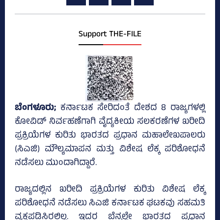
Support THE-FILE
ಬೆಂಗಳೂರು;
ಕರ್ನಾಟಕ ಸೇರಿದಂತೆ ದೇಶದ 8 ರಾಜ್ಯಗಳಲ್ಲಿ
ಕೋವಿಡ್‌ ನಿರ್ವಹಣೆಗಾಗಿ ವೈದ್ಯಕೀಯ ಸಲಕರಣೆಗಳ ಖರೀದಿ
ಪ್ರಕ್ರಿಯೆಗಳ ಕುರಿತು ಭಾರತದ ಪ್ರಧಾನ ಮಹಾಲೇಖಪಾಲರು
(ಸಿಎಜಿ) ಮೌಲ್ಯಮಾಪನ ಮತ್ತು ವಿಶೇಷ ಲೆಕ್ಕ ಪರಿಶೋಧನೆ
ನಡೆಸಲು ಮುಂದಾಗಿದ್ದಾರೆ.
ರಾಜ್ಯದಲ್ಲಿನ ಖರೀದಿ ಪ್ರಕ್ರಿಯೆಗಳ ಕುರಿತು ವಿಶೇಷ ಲೆಕ್ಕ
ಪರಿಶೋಧನೆ ನಡೆಸಲು ಸಿಎಜಿ ಕರ್ನಾಟಕ ಘಟಕವು ಸಹಮತಿ
ವ್ಯಕ್ತಪಡಿಸಿರಲಿಲ್ಲ. ಇದರ ಬೆನ್ನಲ್ಲೇ ಭಾರತದ ಪ್ರಧಾನ