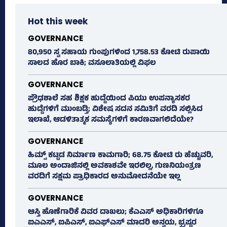
Hot this week
GOVERNANCE
80,950 ಸ್ವ ಸಹಾಯ ಗುಂಪುಗಳಿಂದ 1,758.53 ಕೋಟಿ ರುಪಾಯಿ
ಸಾಲದ ಹೊರ ಬಾಕಿ; ವಸೂಲಾತಿಯಲ್ಲಿ ವಿಫಲ
GOVERNANCE
ಪ್ರೌಢಶಾಲೆ ಸಹ ಶಿಕ್ಷಕ ಹುದ್ದೆಯಿಂದ ಪಿಯು ಉಪನ್ಯಾಸಕರ
ಹುದ್ದೆಗಳಿಗೆ ಮುಂಬಡ್ತಿ; ವಿಶೇಷ ಸದನ ಸಮಿತಿಗೆ ವರದಿ ಸಲ್ಲಿಸಿದ
ಇಲಾಖೆ, ಆಡಳಿತಾತ್ಮಕ ಸಮಸ್ಯೆಗಳಿಗೆ ಕಾರಣವಾಗಲಿದೆಯೇ?
GOVERNANCE
ಹಿಮ್ಸ್‌ ಕಟ್ಟಡ ನಿರ್ಮಾಣ ಕಾಮಗಾರಿ; 68.75 ಕೋಟಿ ರು ಹೆಚ್ಚುವರಿ,
ಮೂಲ ಅಂದಾಜಿನಲ್ಲಿ ಅವಕಾಶವೇ ಇರಲಿಲ್ಲ, ಗುಣನಿಯಂತ್ರಣ
ವರದಿಗೆ ಸಕ್ಷಮ ಪ್ರಾಧಿಕಾರದ ಅನುಮೋದನೆಯೇ ಇಲ್ಲ
GOVERNANCE
ಆಸ್ತಿ ಹೊಣೆಗಾರಿಕೆ ವಿವರ ದಾಖಲು; ಕೆಎಎಸ್ ಅಧಿಕಾರಿಗಳಿಗೂ
ಐಎಎಸ್‌, ಐಪಿಎಸ್‌, ಐಎಫ್‌ಎಸ್‌ ಮಾದರಿ ಅನ್ವಯ, ಭ್ರಷ್ಟರ