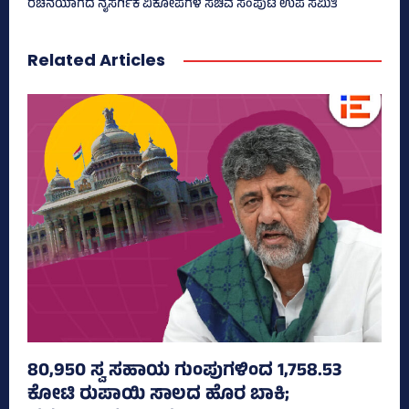
ರಚನೆಯಾಗದ ನೈಸರ್ಗಿಕ ವಿಕೋಪಗಳ ಸಚಿವ ಸಂಪುಟ ಉಪ ಸಮಿತಿ
Related Articles
80,950 ಸ್ವ ಸಹಾಯ ಗುಂಪುಗಳಿಂದ 1,758.53
ಕೋಟಿ ರುಪಾಯಿ ಸಾಲದ ಹೊರ ಬಾಕಿ;