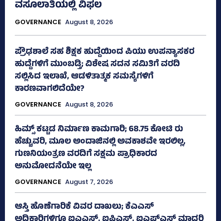
ವಸೂಲಾತಿಯಲ್ಲಿ ವಿಫಲ
GOVERNANCE
August 8, 2026
ಪ್ರೌಢಶಾಲೆ ಸಹ ಶಿಕ್ಷಕ ಹುದ್ದೆಯಿಂದ ಪಿಯು ಉಪನ್ಯಾಸಕರ
ಹುದ್ದೆಗಳಿಗೆ ಮುಂಬಡ್ತಿ; ವಿಶೇಷ ಸದನ ಸಮಿತಿಗೆ ವರದಿ
ಸಲ್ಲಿಸಿದ ಇಲಾಖೆ, ಆಡಳಿತಾತ್ಮಕ ಸಮಸ್ಯೆಗಳಿಗೆ
ಕಾರಣವಾಗಲಿದೆಯೇ?
GOVERNANCE
August 8, 2026
ಹಿಮ್ಸ್‌ ಕಟ್ಟಡ ನಿರ್ಮಾಣ ಕಾಮಗಾರಿ; 68.75 ಕೋಟಿ ರು
ಹೆಚ್ಚುವರಿ, ಮೂಲ ಅಂದಾಜಿನಲ್ಲಿ ಅವಕಾಶವೇ ಇರಲಿಲ್ಲ,
ಗುಣನಿಯಂತ್ರಣ ವರದಿಗೆ ಸಕ್ಷಮ ಪ್ರಾಧಿಕಾರದ
ಅನುಮೋದನೆಯೇ ಇಲ್ಲ
GOVERNANCE
August 7, 2026
ಆಸ್ತಿ ಹೊಣೆಗಾರಿಕೆ ವಿವರ ದಾಖಲು; ಕೆಎಎಸ್
ಅಧಿಕಾರಿಗಳಿಗೂ ಐಎಎಸ್‌, ಐಪಿಎಸ್‌, ಐಎಫ್‌ಎಸ್‌ ಮಾದರಿ