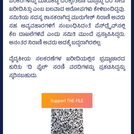
ಪರಿಕರಗಳನ್ನು ಮಾರುಕಟ್ಟೆ ದರಕ್ಕಿಂತಲೂ ದುಪ್ಪಟ್ಟು ದರ ನೀಡಿ
ಖರೀದಿಸಿತ್ತು ಎಂಬ ಬಲವಾದ ಆರೋಪಗಳು ಕೇಳಿಬಂದಿದ್ದವು.
ಸಮಿತಿಯ ಸದಸ್ಯ ಶಾಸಕರಾಗಿದ್ದ ಮುರುಗೇಶ್‌ ನಿರಾಣಿ ಅವರು
ಸಹ ಅವ್ಯವಹಾರಗಳಿಗೆ ಸಂಬಂಧಿಸಿದಂತೆ ಪೆನ್‌ಡ್ರೈವ್‌ನಲ್ಲಿ
ಕೆಲ ದಾಖಲೆಗಳಿವೆ ಎಂದು ಸಮಿತಿ ಮುಂದೆ ಪ್ರಸ್ತಾಪಿಸಿದ್ದರು.
ಆನಂತರ ನಿರಾಣಿ ಅವರು ಅದಕ್ಕೆ ಬದ್ಧರಾಗಿರಲಿಲ್ಲ.
ವೈದ್ಯಕೀಯ ಸಲಕರಣೆಗಳ ಖರೀದಿಯಲ್ಲಿನ ಭ್ರಷ್ಟಾಚಾರದ
ಕುರಿತು ‘ದಿ ಫೈಲ್‌’ ಸರಣಿ ವರದಿಗಳನ್ನು ಪ್ರಕಟಿಸಿದ್ದನ್ನು
ಸ್ಮರಿಸಬಹುದು.
Support THE-FILE