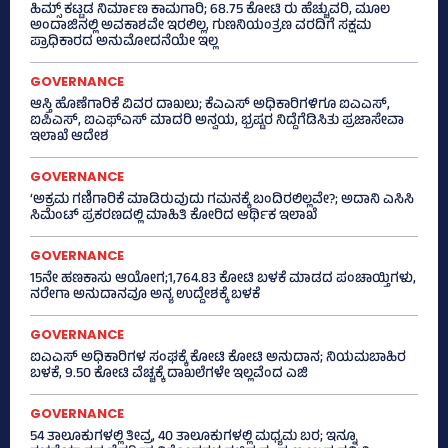
ಹಿಮ್ಸ್‌ ಕಟ್ಟಡ ನಿರ್ಮಾಣ ಕಾಮಗಾರಿ; 68.75 ಕೋಟಿ ರು ಹೆಚ್ಚುವರಿ, ಮೂಲ
ಅಂದಾಜಿನಲ್ಲಿ ಅವಕಾಶವೇ ಇರಲಿಲ್ಲ, ಗುಣನಿಯಂತ್ರಣ ವರದಿಗೆ ಸಕ್ಷಮ
ಪ್ರಾಧಿಕಾರದ ಅನುಮೋದನೆಯೇ ಇಲ್ಲ
GOVERNANCE
ಆಸ್ತಿ ಹೊಣೆಗಾರಿಕೆ ವಿವರ ದಾಖಲು; ಕೆಎಎಸ್ ಅಧಿಕಾರಿಗಳಿಗೂ ಐಎಎಸ್‌,
ಐಪಿಎಸ್‌, ಐಎಫ್‌ಎಸ್‌ ಮಾದರಿ ಅನ್ವಯ, ಭ್ರಷ್ಟರ ನಿದ್ದೆಗೆಡಿಸಿತು ಪ್ರಜಾಸೇವಾ
ಇಲಾಖೆ ಆದೇಶ
GOVERNANCE
‘ಅಕ್ರಮ ಗಣಿಗಾರಿಕೆ ಮಾಡಿರುವುದು ಗಮನಕ್ಕೆ ಬಂದಿರಲಿಲ್ಲವೇ?; ಅದಾನಿ ಎಸಿಸಿ
ಸಿಮೆಂಟ್ ಪ್ರಕರಣದಲ್ಲಿ ಮಾಹಿತಿ ಕೋರಿದ ಆರ್ಥಿಕ ಇಲಾಖೆ
GOVERNANCE
15ನೇ ಹಣಕಾಸು ಆಯೋಗ;1,764.83 ಕೋಟಿ ಬಳಕೆ ಮಾಡದ ಪಂಚಾಯ್ತಿಗಳು,
ನರೇಗಾ ಅನುದಾನವೂ ಅನ್ಯ ಉದ್ದೇಶಕ್ಕೆ ಬಳಕೆ
GOVERNANCE
ಐಎಎಸ್‌ ಅಧಿಕಾರಿಗಳ ಸಂಘಕ್ಕೆ ಕೋಟಿ ಕೋಟಿ ಅನುದಾನ; ನಿಯಮಬಾಹಿರ
ಬಳಕೆ, 9.50 ಕೋಟಿ ವೆಚ್ಚಕ್ಕೆ ದಾಖಲೆಗಳೇ ಇಲ್ಲವೆಂದ ಎಜಿ
GOVERNANCE
54 ತಾಲೂಕುಗಳಲ್ಲಿ ತೀವ್ರ, 40 ತಾಲೂಕುಗಳಲ್ಲಿ ಮಧ್ಯಮ ಬರ; ಇನ್ನೂ