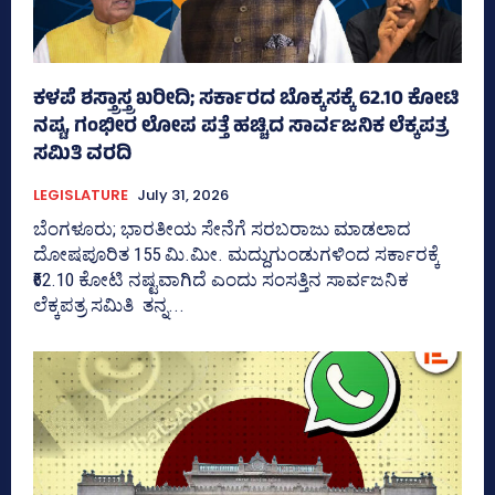
ಕಳಪೆ ಶಸ್ತ್ರಾಸ್ತ್ರ ಖರೀದಿ; ಸರ್ಕಾರದ ಬೊಕ್ಕಸಕ್ಕೆ 62.10 ಕೋಟಿ
ನಷ್ಟ, ಗಂಭೀರ ಲೋಪ ಪತ್ತೆ ಹಚ್ಚಿದ ಸಾರ್ವಜನಿಕ ಲೆಕ್ಕಪತ್ರ
ಸಮಿತಿ ವರದಿ
LEGISLATURE
July 31, 2026
ಬೆಂಗಳೂರು; ಭಾರತೀಯ ಸೇನೆಗೆ ಸರಬರಾಜು ಮಾಡಲಾದ
ದೋಷಪೂರಿತ 155 ಮಿ.ಮೀ. ಮದ್ದುಗುಂಡುಗಳಿಂದ ಸರ್ಕಾರಕ್ಕೆ
₹62.10 ಕೋಟಿ ನಷ್ಟವಾಗಿದೆ ಎಂದು ಸಂಸತ್ತಿನ ಸಾರ್ವಜನಿಕ
ಲೆಕ್ಕಪತ್ರ ಸಮಿತಿ ತನ್ನ...