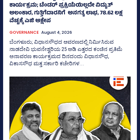
ಕಾರ್ಯಕ್ರಮ; ಟೆಂಡರ್ ಪ್ರಕ್ರಿಯೆಯಿಲ್ಲದೇ ವಿದ್ಯುತ್‌
ಅಲಂಕಾರ, ಗುತ್ತಿಗೆದಾರನಿಗೆ ಅನಗತ್ಯ ಲಾಭ, 78.62 ಲಕ್ಷ
ವೆಚ್ಚಕ್ಕೆ ಎಜಿ ಆಕ್ಷೇಪ
GOVERNANCE
August 4, 2026
ಬೆಂಗಳೂರು; ವಿಧಾನಸೌಧದ ಆವರಣದಲ್ಲಿ ನಿರ್ಮಿಸಿರುವ
ನಾಡದೇವಿ ಭುವನೇಶ್ವರಿಯ 25 ಅಡಿ ಎತ್ತರದ ಕಂಚಿನ ಪ್ರತಿಮೆ
ಅನಾವರಣ ಕಾರ್ಯಕ್ರಮದ ದಿನದಂದು ವಿಧಾನಸೌಧ,
ವಿಕಾಸಸೌಧ ಮತ್ತ ಸರ್ಕಾರಿ ಕಚೇರಿಗಳ...