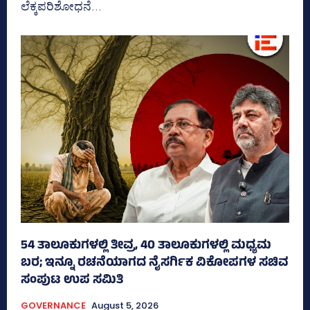
ಲೆಕ್ಕಪರಿಶೋಧನೆ...
54 ತಾಲೂಕುಗಳಲ್ಲಿ ತೀವ್ರ, 40 ತಾಲೂಕುಗಳಲ್ಲಿ ಮಧ್ಯಮ
ಬರ; ಇನ್ನೂ ರಚನೆಯಾಗದ ನೈಸರ್ಗಿಕ ವಿಕೋಪಗಳ ಸಚಿವ
ಸಂಪುಟ ಉಪ ಸಮಿತಿ
GOVERNANCE
August 5, 2026