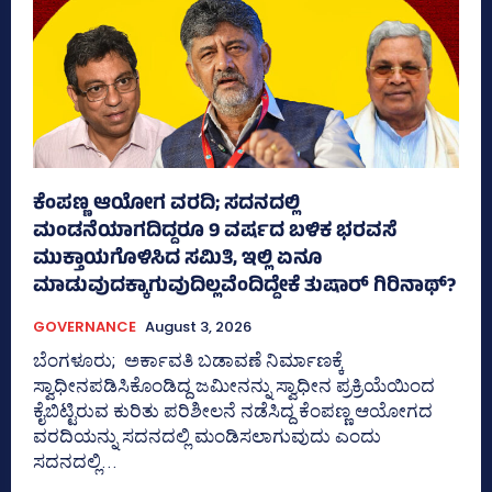
ಕೆಂಪಣ್ಣ ಆಯೋಗ ವರದಿ; ಸದನದಲ್ಲಿ
ಮಂಡನೆಯಾಗದಿದ್ದರೂ 9 ವರ್ಷದ ಬಳಿಕ ಭರವಸೆ
ಮುಕ್ತಾಯಗೊಳಿಸಿದ ಸಮಿತಿ, ಇಲ್ಲಿ ಏನೂ
ಮಾಡುವುದಕ್ಕಾಗುವುದಿಲ್ಲವೆಂದಿದ್ದೇಕೆ ತುಷಾರ್ ಗಿರಿನಾಥ್?
GOVERNANCE
August 3, 2026
ಬೆಂಗಳೂರು; ಅರ್ಕಾವತಿ ಬಡಾವಣೆ ನಿರ್ಮಾಣಕ್ಕೆ
ಸ್ವಾಧೀನಪಡಿಸಿಕೊಂಡಿದ್ದ ಜಮೀನನ್ನು ಸ್ವಾಧೀನ ಪ್ರಕ್ರಿಯೆಯಿಂದ
ಕೈಬಿಟ್ಟಿರುವ ಕುರಿತು ಪರಿಶೀಲನೆ ನಡೆಸಿದ್ದ ಕೆಂಪಣ್ಣ ಆಯೋಗದ
ವರದಿಯನ್ನು ಸದನದಲ್ಲಿ ಮಂಡಿಸಲಾಗುವುದು ಎಂದು
ಸದನದಲ್ಲಿ...