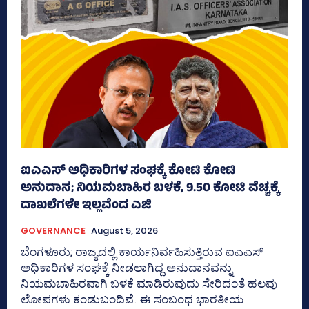
ಐಎಎಸ್‌ ಅಧಿಕಾರಿಗಳ ಸಂಘಕ್ಕೆ ಕೋಟಿ ಕೋಟಿ
ಅನುದಾನ; ನಿಯಮಬಾಹಿರ ಬಳಕೆ, 9.50 ಕೋಟಿ ವೆಚ್ಚಕ್ಕೆ
ದಾಖಲೆಗಳೇ ಇಲ್ಲವೆಂದ ಎಜಿ
GOVERNANCE
August 5, 2026
ಬೆಂಗಳೂರು; ರಾಜ್ಯದಲ್ಲಿ ಕಾರ್ಯನಿರ್ವಹಿಸುತ್ತಿರುವ ಐಎಎಸ್‌
ಅಧಿಕಾರಿಗಳ ಸಂಘಕ್ಕೆ ನೀಡಲಾಗಿದ್ದ ಅನುದಾನವನ್ನು
ನಿಯಮಬಾಹಿರವಾಗಿ ಬಳಕೆ ಮಾಡಿರುವುದು ಸೇರಿದಂತೆ ಹಲವು
ಲೋಪಗಳು ಕಂಡುಬಂದಿವೆ. ಈ ಸಂಬಂಧ ಭಾರತೀಯ