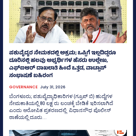
ಪಶುವೈದ್ಯರ ನೇಮಕದಲ್ಲಿ ಅಕ್ರಮ; ಒಪ್ಪಿಗೆ ಇಲ್ಲದಿದ್ದರೂ
ದೂರಿನಲ್ಲಿ ಹಲವು ಅಭ್ಯರ್ಥಿಗಳ ಹೆಸರು ಉಲ್ಲೇಖ,
ಎಫ್‌ಐಆರ್ ದಾಖಲಾತಿ ಹಿಂದೆ ಒತ್ತಡ, ವಾಟ್ಸಾಪ್‌
ಸಂಭಾಷಣೆ ಬಹಿರಂಗ
GOVERNANCE
July 31, 2026
ಬೆಂಗಳೂರು; ಪಶುವೈದ್ಯಾಧಿಕಾರಿಗಳ (ಗ್ರೂಪ್ ಬಿ) ಹುದ್ದೆಗಳ
ನೇಮಕಾತಿಯಲ್ಲಿ 80 ಲಕ್ಷ ರು ಲಂಚಕ್ಕೆ ಬೇಡಿಕೆ ಇರಿಸಲಾಗಿದೆ
ಎಂದು ಆರೋಪಿತ ಪ್ರಕರಣದಲ್ಲಿ ವಿಧಾನಸೌಧ ಪೊಲೀಸ್‌
ಠಾಣೆಯಲ್ಲಿ ದೂರು...