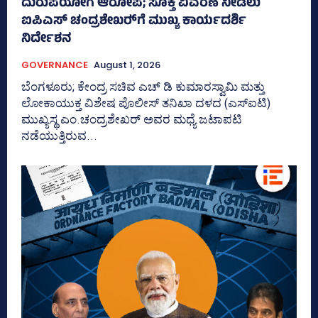
ದುರುಪಯೋಗ ಆರೋಪ; ಸೂಕ್ತ ವಿವರಣೆ ನೀಡಲು
ಐಪಿಎಸ್‌ ಚಂದ್ರಶೇಖರ್‍‌ಗೆ ಮುಖ್ಯ ಕಾರ್ಯದರ್ಶಿ
ನಿರ್ದೇಶನ
GOVERNANCE
August 1, 2026
ಬೆಂಗಳೂರು; ಕೇಂದ್ರ ಸಚಿವ ಎಚ್‌ ಡಿ ಕುಮಾರಸ್ವಾಮಿ ಮತ್ತು
ಲೋಕಾಯುಕ್ತ ವಿಶೇಷ ಪೊಲೀಸ್‌ ತನಿಖಾ ದಳದ (ಎಸ್‌ಐಟಿ)
ಮುಖ್ಯಸ್ಥ ಎಂ.ಚಂದ್ರಶೇಖರ್‌ ಅವರ ಮಧ್ಯೆ ಜಟಾಪಟಿ
ನಡೆಯುತ್ತಿರುವ...