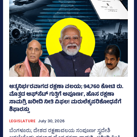
ಆತ್ಮನಿರ್ಭರವಾಗದ ರಕ್ಷಣಾ ವಲಯ; 94,760 ಕೋಟಿ ರು.
ಮೊತ್ತದ ಆಫ್‌ಸೆಟ್ ಗುತ್ತಿಗೆ ಅಪೂರ್ಣ, ಹೊಸ ರಕ್ಷಣಾ
ಸಾಮಗ್ರಿ ಖರೀದಿ ನೀತಿ ವಿಫಲ! ಮರುಲೆಕ್ಕಪರಿಶೋಧನೆಗೆ
ಶಿಫಾರಸ್ಸು
LEGISLATURE
July 30, 2026
ಬೆಂಗಳೂರು; ದೇಶದ ರಕ್ಷಣಾವಲಯ ಸಂಪೂರ್ಣ ಸ್ವದೇಶಿ