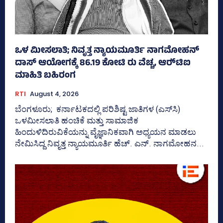
ಒಳ ಮೀಸಲಾತಿ; ನಿವೃತ್ತ ನ್ಯಾಯಮೂರ್ತಿ ನಾಗಮೋಹನ್
ದಾಸ್ ಆಯೋಗಕ್ಕೆ 86.19 ಕೋಟಿ ರು ವೆಚ್ಚ, ಆರ್‍‌ಟಿಐ
ಮಾಹಿತಿ ಬಹಿರಂಗ
RTI
August 4, 2026
ಬೆಂಗಳೂರು; ಕರ್ನಾಟಕದಲ್ಲಿ ಪರಿಶಿಷ್ಟ ಜಾತಿಗಳ (ಎಸ್‌ಸಿ)
ಒಳಮೀಸಲಾತಿ ಹಂಚಿಕೆ ಮತ್ತು ಸಾಮಾಜಿಕ
ಹಿಂದುಳಿದಿರುವಿಕೆಯನ್ನು ವೈಜ್ಞಾನಿಕವಾಗಿ ಅಧ್ಯಯನ ಮಾಡಲು
ನೇಮಿಸಿದ್ದ ನಿವೃತ್ತ ನ್ಯಾಯಮೂರ್ತಿ ಹೆಚ್. ಎನ್. ನಾಗಮೋಹನ...