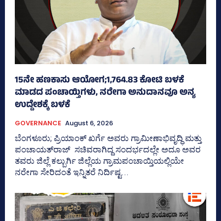
15ನೇ ಹಣಕಾಸು ಆಯೋಗ;1,764.83 ಕೋಟಿ ಬಳಕೆ
ಮಾಡದ ಪಂಚಾಯ್ತಿಗಳು, ನರೇಗಾ ಅನುದಾನವೂ ಅನ್ಯ
ಉದ್ದೇಶಕ್ಕೆ ಬಳಕೆ
GOVERNANCE
August 6, 2026
ಬೆಂಗಳೂರು; ಪ್ರಿಯಾಂಕ್‌ ಖರ್ಗೆ ಅವರು ಗ್ರಾಮೀಣಾಭಿವೃದ್ಧಿ ಮತ್ತು
ಪಂಚಾಯತ್‌ರಾಜ್‌ ಸಚಿವರಾಗಿದ್ದ ಸಂದರ್ಭದಲ್ಲೇ ಅದೂ ಅವರ
ತವರು ಜಿಲ್ಲೆ ಕಲ್ಬುರ್ಗಿ ಜಿಲ್ಲೆಯ ಗ್ರಾಮಪಂಚಾಯ್ತಿಯಲ್ಲಿಯೇ
ನರೇಗಾ ಸೇರಿದಂತೆ ಇನ್ನಿತರೆ ನಿರ್ದಿಷ್ಟ...