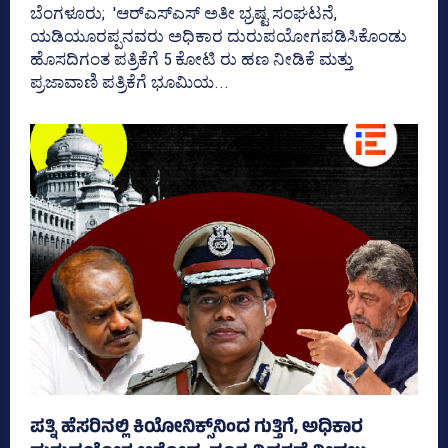
ಬೆಂಗಳೂರು; 'ಆರ್‍‌ಎಸ್‌ಎಸ್‌ ಅತೀ ಭ್ರಷ್ಟ ಸಂಘಟನೆ,
ಯಡಿಯೂರಪ್ಪನವರು ಅಧಿಕಾರ ದುರುಪಯೋಗಪಡಿಸಿಕೊಂಡು
ಹೊಸದಿಗಂತ ಪತ್ರಿಕೆಗೆ 5 ಕೋಟಿ ರು ಹಣ ನೀಡಿಕೆ ಮತ್ತು
ಪ್ರಜಾವಾಣಿ ಪತ್ರಿಕೆಗೆ ಭೂಮಿಯ...
ಪತ್ನಿ ಹೆಸರಿನಲ್ಲಿ ಕಿಯೋನಿಕ್ಸ್‌ನಿಂದ ಗುತ್ತಿಗೆ, ಅಧಿಕಾರ