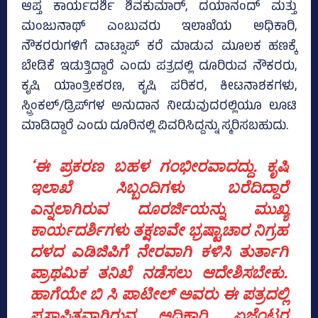
ಆಪ್ತ ಕಾರ್ಯದರ್ಶಿ ಶಿವಕುಮಾರ್‌, ದಯಾನಂದ್‌ ಮತ್ತು
ಮಂಜುನಾಥ್‌ ಎಂಬುವರು ಇಲಾಖೆಯ ಅಧಿಕಾರಿ,
ನೌಕರರುಗಳಿಗೆ ವಾಟ್ಸಾಪ್‌ ಕರೆ ಮಾಡುವ ಮೂಲಕ ಹಣಕ್ಕೆ
ಬೇಡಿಕೆ ಇಡುತ್ತಿದ್ದಾರೆ ಎಂದು ಪತ್ರದಲ್ಲಿ ದೂರಿರುವ ನೌಕರರು,
ಕೃಷಿ ಯಾಂತ್ರೀಕರಣ, ಕೃಷಿ ಪರಿಕರ, ಕೀಟನಾಶಕಗಳು,
ಸ್ಪ್ರಿಂಕಲ್‌/ಡ್ರಿಪ್‌ಗಳ ಅನುದಾನ ನೀಡುವುದರಲ್ಲಿಯೂ ಲೂಟಿ
ಮಾಡಿದ್ದಾರೆ ಎಂದು ದೂರಿನಲ್ಲಿ ವಿವರಿಸಿದ್ದನ್ನು ಸ್ಮರಿಸಬಹುದು.
‘ಈ ಪ್ರಕರಣ ಬಹಳ ಗಂಭೀರವಾದದ್ದು. ಕೃಷಿ
ಇಲಾಖೆ ಸಿಬ್ಬಂದಿಗಳು ಬರೆದಿದ್ದಾರೆ
ಎನ್ನಲಾಗಿರುವ ದೂರರ್ಜಿಯನ್ನು ಮುಖ್ಯ
ಕಾರ್ಯದರ್ಶಿಗಳು ತಕ್ಷಣವೇ ಭ್ರಷ್ಟಾಚಾರ ನಿಗ್ರಹ
ದಳದ ಎಡಿಜಿಪಿಗೆ ನೇರವಾಗಿ ಕಳಿಸಿ ತುರ್ತಾಗಿ
ಪ್ರಾಥಮಿಕ ತನಿಖೆ ನಡೆಸಲು ಆದೇಶಿಸಬೇಕು.
ಹಾಗೆಯೇ ಬಿ ಸಿ ಪಾಟೀಲ್‌ ಅವರು ಈ ಪತ್ರದಲ್ಲಿ
ಪ್ರಸ್ತಾಪಿತವಾಗಿರುವ ಅಧಿಕಾರಿ, ಏಜೆಂಟರ