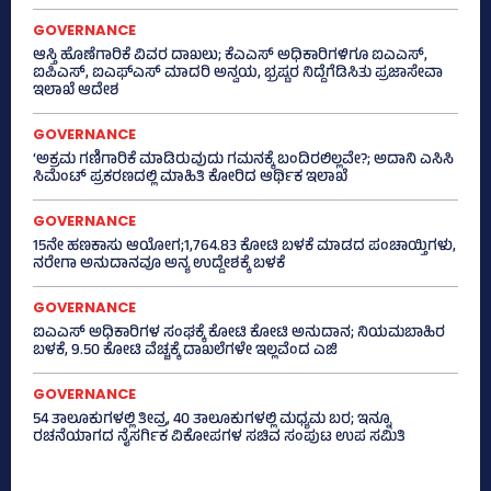
GOVERNANCE
ಆಸ್ತಿ ಹೊಣೆಗಾರಿಕೆ ವಿವರ ದಾಖಲು; ಕೆಎಎಸ್ ಅಧಿಕಾರಿಗಳಿಗೂ ಐಎಎಸ್‌,
ಐಪಿಎಸ್‌, ಐಎಫ್‌ಎಸ್‌ ಮಾದರಿ ಅನ್ವಯ, ಭ್ರಷ್ಟರ ನಿದ್ದೆಗೆಡಿಸಿತು ಪ್ರಜಾಸೇವಾ
ಇಲಾಖೆ ಆದೇಶ
GOVERNANCE
‘ಅಕ್ರಮ ಗಣಿಗಾರಿಕೆ ಮಾಡಿರುವುದು ಗಮನಕ್ಕೆ ಬಂದಿರಲಿಲ್ಲವೇ?; ಅದಾನಿ ಎಸಿಸಿ
ಸಿಮೆಂಟ್ ಪ್ರಕರಣದಲ್ಲಿ ಮಾಹಿತಿ ಕೋರಿದ ಆರ್ಥಿಕ ಇಲಾಖೆ
GOVERNANCE
15ನೇ ಹಣಕಾಸು ಆಯೋಗ;1,764.83 ಕೋಟಿ ಬಳಕೆ ಮಾಡದ ಪಂಚಾಯ್ತಿಗಳು,
ನರೇಗಾ ಅನುದಾನವೂ ಅನ್ಯ ಉದ್ದೇಶಕ್ಕೆ ಬಳಕೆ
GOVERNANCE
ಐಎಎಸ್‌ ಅಧಿಕಾರಿಗಳ ಸಂಘಕ್ಕೆ ಕೋಟಿ ಕೋಟಿ ಅನುದಾನ; ನಿಯಮಬಾಹಿರ
ಬಳಕೆ, 9.50 ಕೋಟಿ ವೆಚ್ಚಕ್ಕೆ ದಾಖಲೆಗಳೇ ಇಲ್ಲವೆಂದ ಎಜಿ
GOVERNANCE
54 ತಾಲೂಕುಗಳಲ್ಲಿ ತೀವ್ರ, 40 ತಾಲೂಕುಗಳಲ್ಲಿ ಮಧ್ಯಮ ಬರ; ಇನ್ನೂ
ರಚನೆಯಾಗದ ನೈಸರ್ಗಿಕ ವಿಕೋಪಗಳ ಸಚಿವ ಸಂಪುಟ ಉಪ ಸಮಿತಿ