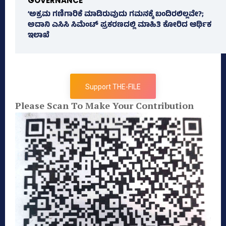
GOVERNANCE
‘ಅಕ್ರಮ ಗಣಿಗಾರಿಕೆ ಮಾಡಿರುವುದು ಗಮನಕ್ಕೆ ಬಂದಿರಲಿಲ್ಲವೇ?;
ಅದಾನಿ ಎಸಿಸಿ ಸಿಮೆಂಟ್ ಪ್ರಕರಣದಲ್ಲಿ ಮಾಹಿತಿ ಕೋರಿದ ಆರ್ಥಿಕ
ಇಲಾಖೆ
Support THE-FILE
Please Scan To Make Your Contribution