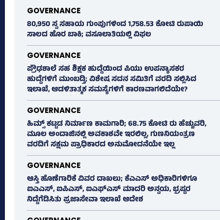
GOVERNANCE
80,950 ಸ್ವ ಸಹಾಯ ಗುಂಪುಗಳಿಂದ 1,758.53 ಕೋಟಿ ರುಪಾಯಿ
ಸಾಲದ ಹೊರ ಬಾಕಿ; ವಸೂಲಾತಿಯಲ್ಲಿ ವಿಫಲ
GOVERNANCE
ಪ್ರೌಢಶಾಲೆ ಸಹ ಶಿಕ್ಷಕ ಹುದ್ದೆಯಿಂದ ಪಿಯು ಉಪನ್ಯಾಸಕರ
ಹುದ್ದೆಗಳಿಗೆ ಮುಂಬಡ್ತಿ; ವಿಶೇಷ ಸದನ ಸಮಿತಿಗೆ ವರದಿ ಸಲ್ಲಿಸಿದ
ಇಲಾಖೆ, ಆಡಳಿತಾತ್ಮಕ ಸಮಸ್ಯೆಗಳಿಗೆ ಕಾರಣವಾಗಲಿದೆಯೇ?
GOVERNANCE
ಹಿಮ್ಸ್‌ ಕಟ್ಟಡ ನಿರ್ಮಾಣ ಕಾಮಗಾರಿ; 68.75 ಕೋಟಿ ರು ಹೆಚ್ಚುವರಿ,
ಮೂಲ ಅಂದಾಜಿನಲ್ಲಿ ಅವಕಾಶವೇ ಇರಲಿಲ್ಲ, ಗುಣನಿಯಂತ್ರಣ
ವರದಿಗೆ ಸಕ್ಷಮ ಪ್ರಾಧಿಕಾರದ ಅನುಮೋದನೆಯೇ ಇಲ್ಲ
GOVERNANCE
ಆಸ್ತಿ ಹೊಣೆಗಾರಿಕೆ ವಿವರ ದಾಖಲು; ಕೆಎಎಸ್ ಅಧಿಕಾರಿಗಳಿಗೂ
ಐಎಎಸ್‌, ಐಪಿಎಸ್‌, ಐಎಫ್‌ಎಸ್‌ ಮಾದರಿ ಅನ್ವಯ, ಭ್ರಷ್ಟರ
ನಿದ್ದೆಗೆಡಿಸಿತು ಪ್ರಜಾಸೇವಾ ಇಲಾಖೆ ಆದೇಶ