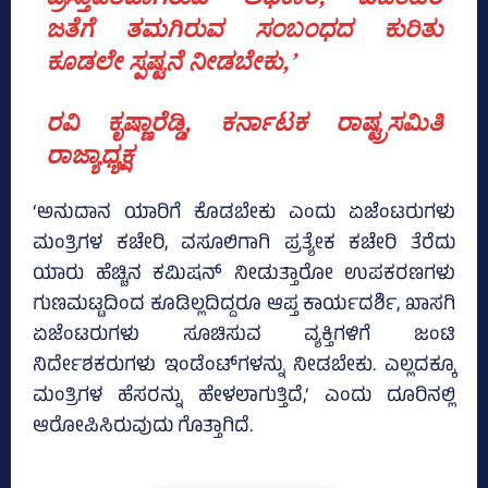
ಜತೆಗೆ ತಮಗಿರುವ ಸಂಬಂಧದ ಕುರಿತು
ಕೂಡಲೇ ಸ್ಪಷ್ಟನೆ ನೀಡಬೇಕು,’
ರವಿ ಕೃಷ್ಣಾರೆಡ್ಡಿ, ಕರ್ನಾಟಕ ರಾಷ್ಟ್ರಸಮಿತಿ
ರಾಜ್ಯಾಧ್ಯಕ್ಷ
‘ಅನುದಾನ ಯಾರಿಗೆ ಕೊಡಬೇಕು ಎಂದು ಏಜೆಂಟರುಗಳು
ಮಂತ್ರಿಗಳ ಕಚೇರಿ, ವಸೂಲಿಗಾಗಿ ಪ್ರತ್ಯೇಕ ಕಚೇರಿ ತೆರೆದು
ಯಾರು ಹೆಚ್ಚಿನ ಕಮಿಷನ್‌ ನೀಡುತ್ತಾರೋ ಉಪಕರಣಗಳು
ಗುಣಮಟ್ಟದಿಂದ ಕೂಡಿಲ್ಲದಿದ್ದರೂ ಆಪ್ತ ಕಾರ್ಯದರ್ಶಿ, ಖಾಸಗಿ
ಏಜೆಂಟರುಗಳು ಸೂಚಿಸುವ ವ್ಯಕ್ತಿಗಳಿಗೆ ಜಂಟಿ
ನಿರ್ದೇಶಕರುಗಳು ಇಂಡೆಂಟ್‌ಗಳನ್ನು ನೀಡಬೇಕು. ಎಲ್ಲದಕ್ಕೂ
ಮಂತ್ರಿಗಳ ಹೆಸರನ್ನು ಹೇಳಲಾಗುತ್ತಿದೆ,’ ಎಂದು ದೂರಿನಲ್ಲಿ
ಆರೋಪಿಸಿರುವುದು ಗೊತ್ತಾಗಿದೆ.