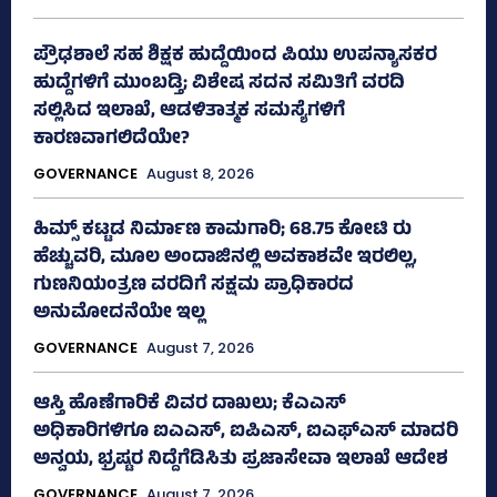
ಪ್ರೌಢಶಾಲೆ ಸಹ ಶಿಕ್ಷಕ ಹುದ್ದೆಯಿಂದ ಪಿಯು ಉಪನ್ಯಾಸಕರ
ಹುದ್ದೆಗಳಿಗೆ ಮುಂಬಡ್ತಿ; ವಿಶೇಷ ಸದನ ಸಮಿತಿಗೆ ವರದಿ
ಸಲ್ಲಿಸಿದ ಇಲಾಖೆ, ಆಡಳಿತಾತ್ಮಕ ಸಮಸ್ಯೆಗಳಿಗೆ
ಕಾರಣವಾಗಲಿದೆಯೇ?
GOVERNANCE
August 8, 2026
ಹಿಮ್ಸ್‌ ಕಟ್ಟಡ ನಿರ್ಮಾಣ ಕಾಮಗಾರಿ; 68.75 ಕೋಟಿ ರು
ಹೆಚ್ಚುವರಿ, ಮೂಲ ಅಂದಾಜಿನಲ್ಲಿ ಅವಕಾಶವೇ ಇರಲಿಲ್ಲ,
ಗುಣನಿಯಂತ್ರಣ ವರದಿಗೆ ಸಕ್ಷಮ ಪ್ರಾಧಿಕಾರದ
ಅನುಮೋದನೆಯೇ ಇಲ್ಲ
GOVERNANCE
August 7, 2026
ಆಸ್ತಿ ಹೊಣೆಗಾರಿಕೆ ವಿವರ ದಾಖಲು; ಕೆಎಎಸ್
ಅಧಿಕಾರಿಗಳಿಗೂ ಐಎಎಸ್‌, ಐಪಿಎಸ್‌, ಐಎಫ್‌ಎಸ್‌ ಮಾದರಿ
ಅನ್ವಯ, ಭ್ರಷ್ಟರ ನಿದ್ದೆಗೆಡಿಸಿತು ಪ್ರಜಾಸೇವಾ ಇಲಾಖೆ ಆದೇಶ
GOVERNANCE
August 7, 2026