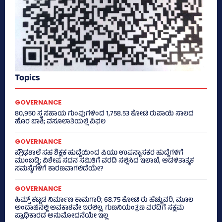
Topics
GOVERNANCE
80,950 ಸ್ವ ಸಹಾಯ ಗುಂಪುಗಳಿಂದ 1,758.53 ಕೋಟಿ ರುಪಾಯಿ ಸಾಲದ
ಹೊರ ಬಾಕಿ; ವಸೂಲಾತಿಯಲ್ಲಿ ವಿಫಲ
GOVERNANCE
ಪ್ರೌಢಶಾಲೆ ಸಹ ಶಿಕ್ಷಕ ಹುದ್ದೆಯಿಂದ ಪಿಯು ಉಪನ್ಯಾಸಕರ ಹುದ್ದೆಗಳಿಗೆ
ಮುಂಬಡ್ತಿ; ವಿಶೇಷ ಸದನ ಸಮಿತಿಗೆ ವರದಿ ಸಲ್ಲಿಸಿದ ಇಲಾಖೆ, ಆಡಳಿತಾತ್ಮಕ
ಸಮಸ್ಯೆಗಳಿಗೆ ಕಾರಣವಾಗಲಿದೆಯೇ?
GOVERNANCE
ಹಿಮ್ಸ್‌ ಕಟ್ಟಡ ನಿರ್ಮಾಣ ಕಾಮಗಾರಿ; 68.75 ಕೋಟಿ ರು ಹೆಚ್ಚುವರಿ, ಮೂಲ
ಅಂದಾಜಿನಲ್ಲಿ ಅವಕಾಶವೇ ಇರಲಿಲ್ಲ, ಗುಣನಿಯಂತ್ರಣ ವರದಿಗೆ ಸಕ್ಷಮ
ಪ್ರಾಧಿಕಾರದ ಅನುಮೋದನೆಯೇ ಇಲ್ಲ