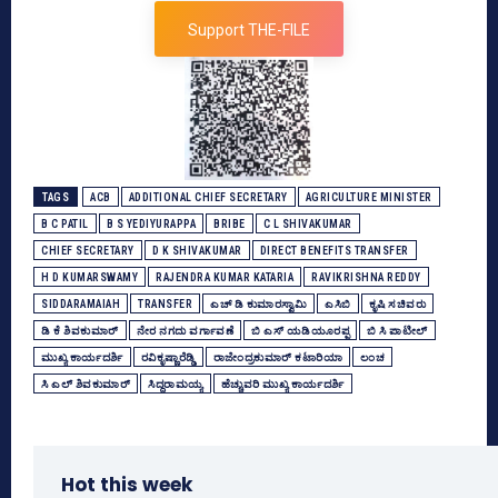
Support THE-FILE
TAGS
ACB
ADDITIONAL CHIEF SECRETARY
AGRICULTURE MINISTER
B C PATIL
B S YEDIYURAPPA
BRIBE
C L SHIVAKUMAR
CHIEF SECRETARY
D K SHIVAKUMAR
DIRECT BENEFITS TRANSFER
H D KUMARSWAMY
RAJENDRA KUMAR KATARIA
RAVIKRISHNA REDDY
SIDDARAMAIAH
TRANSFER
ಎಚ್‌ ಡಿ ಕುಮಾರಸ್ವಾಮಿ
ಎಸಿಬಿ
ಕೃಷಿ ಸಚಿವರು
ಡಿ ಕೆ ಶಿವಕುಮಾರ್
ನೇರ ನಗದು ವರ್ಗಾವಣೆ
ಬಿ ಎಸ್‌ ಯಡಿಯೂರಪ್ಪ
ಬಿ ಸಿ ಪಾಟೀಲ್‌
ಮುಖ್ಯ ಕಾರ್ಯದರ್ಶಿ
ರವಿಕೃಷ್ಣಾರೆಡ್ಡಿ
ರಾಜೇಂದ್ರಕುಮಾರ್‌ ಕಟಾರಿಯಾ
ಲಂಚ
ಸಿ ಎಲ್‌ ಶಿವಕುಮಾರ್‌
ಸಿದ್ದರಾಮಯ್ಯ
ಹೆಚ್ಚುವರಿ ಮುಖ್ಯ ಕಾರ್ಯದರ್ಶಿ
Hot this week