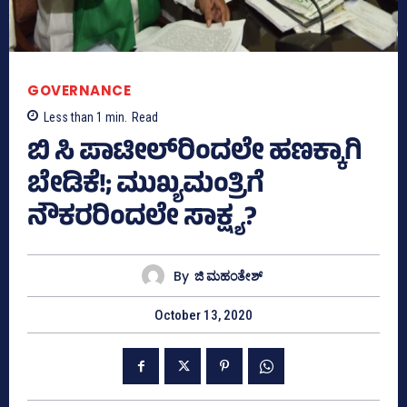
GOVERNANCE
Less than 1
min.
Read
ಬಿ ಸಿ ಪಾಟೀಲ್‌ರಿಂದಲೇ ಹಣಕ್ಕಾಗಿ
ಬೇಡಿಕೆ!; ಮುಖ್ಯಮಂತ್ರಿಗೆ
ನೌಕರರಿಂದಲೇ ಸಾಕ್ಷ್ಯ?
By
ಜಿ ಮಹಂತೇಶ್
October 13, 2020