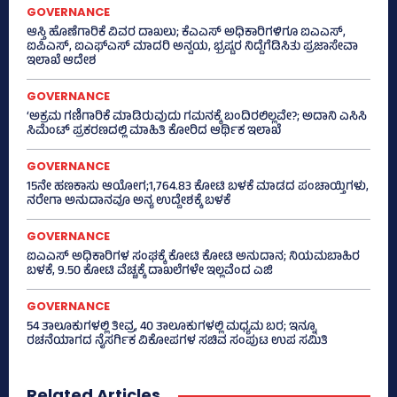
GOVERNANCE
ಆಸ್ತಿ ಹೊಣೆಗಾರಿಕೆ ವಿವರ ದಾಖಲು; ಕೆಎಎಸ್ ಅಧಿಕಾರಿಗಳಿಗೂ ಐಎಎಸ್‌,
ಐಪಿಎಸ್‌, ಐಎಫ್‌ಎಸ್‌ ಮಾದರಿ ಅನ್ವಯ, ಭ್ರಷ್ಟರ ನಿದ್ದೆಗೆಡಿಸಿತು ಪ್ರಜಾಸೇವಾ
ಇಲಾಖೆ ಆದೇಶ
GOVERNANCE
‘ಅಕ್ರಮ ಗಣಿಗಾರಿಕೆ ಮಾಡಿರುವುದು ಗಮನಕ್ಕೆ ಬಂದಿರಲಿಲ್ಲವೇ?; ಅದಾನಿ ಎಸಿಸಿ
ಸಿಮೆಂಟ್ ಪ್ರಕರಣದಲ್ಲಿ ಮಾಹಿತಿ ಕೋರಿದ ಆರ್ಥಿಕ ಇಲಾಖೆ
GOVERNANCE
15ನೇ ಹಣಕಾಸು ಆಯೋಗ;1,764.83 ಕೋಟಿ ಬಳಕೆ ಮಾಡದ ಪಂಚಾಯ್ತಿಗಳು,
ನರೇಗಾ ಅನುದಾನವೂ ಅನ್ಯ ಉದ್ದೇಶಕ್ಕೆ ಬಳಕೆ
GOVERNANCE
ಐಎಎಸ್‌ ಅಧಿಕಾರಿಗಳ ಸಂಘಕ್ಕೆ ಕೋಟಿ ಕೋಟಿ ಅನುದಾನ; ನಿಯಮಬಾಹಿರ
ಬಳಕೆ, 9.50 ಕೋಟಿ ವೆಚ್ಚಕ್ಕೆ ದಾಖಲೆಗಳೇ ಇಲ್ಲವೆಂದ ಎಜಿ
GOVERNANCE
54 ತಾಲೂಕುಗಳಲ್ಲಿ ತೀವ್ರ, 40 ತಾಲೂಕುಗಳಲ್ಲಿ ಮಧ್ಯಮ ಬರ; ಇನ್ನೂ
ರಚನೆಯಾಗದ ನೈಸರ್ಗಿಕ ವಿಕೋಪಗಳ ಸಚಿವ ಸಂಪುಟ ಉಪ ಸಮಿತಿ
Related Articles