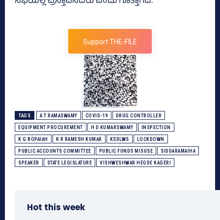
ಸಭೆಯಲ್ಲಿ ಪ್ರಸ್ತಾಪಿಸಿದರು ಎಂದು ಗೊತ್ತಾಗಿದೆ.
Support THE-FILE
TAGS
A T RAMASWAMY
COVID-19
DRUG CONTROLLER
EQUIPMENT PROCUREMENT
H D KUMARSWAMY
INSPECTION
K G BOPAIAH
K R RAMESH KUMAR
KSDLWS
LOCKDOWN
PUBLIC ACCOUNTS COMMITTEE
PUBLIC FUNDS MISUSE
SIDDARAMAIHA
SPEAKER
STATE LEGISLATURE
VISHWESHWAR HEGDE KAGERI
Hot this week