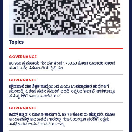
Topics
GOVERNANCE
80,950 ಸ್ವ ಸಹಾಯ ಗುಂಪುಗಳಿಂದ 1,758.53 ಕೋಟಿ ರುಪಾಯಿ ಸಾಲದ
ಹೊರ ಬಾಕಿ; ವಸೂಲಾತಿಯಲ್ಲಿ ವಿಫಲ
GOVERNANCE
ಪ್ರೌಢಶಾಲೆ ಸಹ ಶಿಕ್ಷಕ ಹುದ್ದೆಯಿಂದ ಪಿಯು ಉಪನ್ಯಾಸಕರ ಹುದ್ದೆಗಳಿಗೆ
ಮುಂಬಡ್ತಿ; ವಿಶೇಷ ಸದನ ಸಮಿತಿಗೆ ವರದಿ ಸಲ್ಲಿಸಿದ ಇಲಾಖೆ, ಆಡಳಿತಾತ್ಮಕ
ಸಮಸ್ಯೆಗಳಿಗೆ ಕಾರಣವಾಗಲಿದೆಯೇ?
GOVERNANCE
ಹಿಮ್ಸ್‌ ಕಟ್ಟಡ ನಿರ್ಮಾಣ ಕಾಮಗಾರಿ; 68.75 ಕೋಟಿ ರು ಹೆಚ್ಚುವರಿ, ಮೂಲ
ಅಂದಾಜಿನಲ್ಲಿ ಅವಕಾಶವೇ ಇರಲಿಲ್ಲ, ಗುಣನಿಯಂತ್ರಣ ವರದಿಗೆ ಸಕ್ಷಮ
ಪ್ರಾಧಿಕಾರದ ಅನುಮೋದನೆಯೇ ಇಲ್ಲ