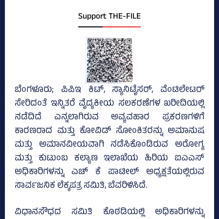
Support THE-FILE
ಬೆಂಗಳೂರು; ಪಿಪಿಇ ಕಿಟ್‌, ಸ್ಯಾನಿಟೈಸರ್‌, ವೆಂಟಿಲೇಟರ್‌
ಸೇರಿದಂತೆ ಇನ್ನಿತರೆ ವೈದ್ಯಕೀಯ ಸಲಕರಣೆಗಳ ಖರೀದಿಯಲ್ಲಿ
ನಡೆದಿದೆ ಎನ್ನಲಾಗಿರುವ ಅವ್ಯವಹಾರ ಪ್ರಕರಣಗಳಿಗೆ
ಕಾರಣರಾದ ಮತ್ತು ಕೋವಿಡ್‌ ಸೋಂಕಿತರನ್ನು ಅಮಾನುಷ
ಮತ್ತು ಅಮಾನವೀಯವಾಗಿ ನಡೆಸಿಕೊಂಡಿರುವ ಅರೋಗ್ಯ
ಮತ್ತು ಕುಟುಂಬ ಕಲ್ಯಾಣ ಇಲಾಖೆಯ ಹಿರಿಯ ಐಎಎಸ್‌
ಅಧಿಕಾರಿಗಳನ್ನು ಎಚ್‌ ಕೆ ಪಾಟೀಲ್‌ ಅಧ್ಯಕ್ಷತೆಯಲ್ಲಿರುವ
ಸಾರ್ವಜನಿಕ ಲೆಕ್ಕಪತ್ರ ಸಮಿತಿ, ಬೆವರಿಳಿಸಿದೆ.
ವಿಧಾನಸೌಧದ ಸಮಿತಿ ಕೊಠಡಿಯಲ್ಲಿ ಅಧಿಕಾರಿಗಳನ್ನು