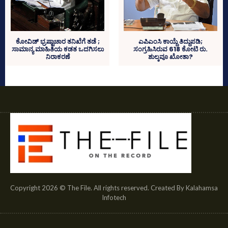
ಕೋವಿಡ್‌ ಭ್ರಷ್ಟಾಚಾರ ತನಿಖೆಗೆ ತಡೆ ;
ಎಪಿಎಂಸಿ ಕಾಯ್ದೆ ತಿದ್ದುಪಡಿ;
ಸಾಮಾನ್ಯ ಮಾಹಿತಿಯ ಕಡತ ಒದಗಿಸಲು
ಸಂಗ್ರಹಿಸಿರುವ 618 ಕೋಟಿ ರು.
ನಿರಾಕರಣೆ
ಶುಲ್ಕವೂ ಖೋತಾ?
Copyright 2026 © The File. All rights reserved. Created By Kalahamsa
Infotech