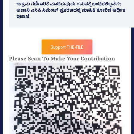
‘ಅಕ್ರಮ ಗಣಿಗಾರಿಕೆ ಮಾಡಿರುವುದು ಗಮನಕ್ಕೆ ಬಂದಿರಲಿಲ್ಲವೇ?;
ಅದಾನಿ ಎಸಿಸಿ ಸಿಮೆಂಟ್ ಪ್ರಕರಣದಲ್ಲಿ ಮಾಹಿತಿ ಕೋರಿದ ಆರ್ಥಿಕ
ಇಲಾಖೆ
Support THE-FILE
Please Scan To Make Your Contribution