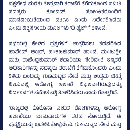
ಪಕ್ಷಬೇಧ ಮರೆತು ತೀವ್ರವಾಗಿ ತರಾಟೆಗೆ ತೆಗೆದುಕೊಂಡ ಸಮಿತಿ
ಸದಸ್ಯರು ಕೋವಿಡ್‌ ಸೋಂಕಿತರೊಂದಿಗೆ
ಮಾನವೀಯತೆಯಿಂದ ವರ್ತಿಸಿ ಎಂದು ನಿರ್ದೇಶಿಸಿದರು
ಎಂದು ವಿಶ್ವಸನೀಯ ಮೂಲಗಳು ‘ದಿ ಫೈಲ್‌’ಗೆ ತಿಳಿಸಿವೆ.
ಸಭೆಯಲ್ಲಿ ಕೇಳಿದ ಪ್ರಶ್ನೆಗಳಿಗೆ ಉತ್ತರಿಸಲು ತಡವರಿಸಿದ
ಜಾವೇದ್‌ ಅಖ್ತರ್‌, ಪಂಕಜಕುಮಾರ್‌ ಪಾಂಡೆ, ಮಂಜುಶ್ರೀ
ಮತ್ತು ರಾಜೆಂದ್ರಕುಮಾರ್ ಕಟಾರಿಯಾ ಸೇರಿದಂತೆ ಇನ್ನಿತರೆ
ಅಧಿಕಾರಿಗಳನ್ನು ಸದಸ್ಯರು ತರಾಟೆಗೆ ತೆಗೆದುಕೊಂಡರು ಎಂದು
ತಿಳಿದು ಬಂದಿದ್ದು, ಗುಣಮಟ್ಟದ ಸೇವೆ ಮತ್ತು ಉತ್ತಮ ಚಿಕಿತ್ಸೆ
ನೀಡುವಲ್ಲಿ ಆರೋಗ್ಯ ಇಲಾಖೆ ವಿಫಲವಾಗಿರುವುದನ್ನು
ನಿರ್ದಶನಗಳ ಸಮೇತ ಎತ್ತಿ ತೋರಿಸಿದರು ಎಂದು ಗೊತ್ತಾಗಿದೆ.
‘ರಾಜ್ಯದಲ್ಲಿ ಕೊರೊನಾ ಪೀಡಿತ ರೋಗಿಗಳನ್ನು ಆರೋಗ್ಯ
ಇಲಾಖೆಯು ಜಾನುವಾರುಗಳ ತರಹ ನೋಡುತ್ತಿದೆ. ಈ
ಪ್ರವೃತ್ತಿಯನ್ನು ಬದಲಿಸಿಕೊಳ್ಳಬೇಕು. ಗುಣಮಟ್ಟದ ಸೇವೆ ಮತ್ತು