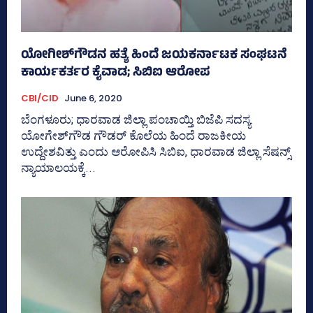
ಯೋಗೀಶ್‌ಗೌಡನ ಹತ್ಯೆ ಹಿಂದೆ ಜಯಕರ್ನಾಟಕ ಸಂಘಟನೆ
ಕಾರ್ಯಕರ್ತರ ಕೈವಾಡ; ಸಿಬಿಐ ಆರೋಪ
CBI/CID
June 6, 2020
ಬೆಂಗಳೂರು; ಧಾರವಾಡ ಜಿಲ್ಲಾ ಪಂಚಾಯ್ತಿ ಬಿಜೆಪಿ ಸದಸ್ಯ
ಯೋಗೇಶ್‌ಗೌಡ ಗೌಡರ್‌ ಕೊಲೆಯ ಹಿಂದೆ ರಾಜಕೀಯ
ಉದ್ದೇಶವಿತ್ತು ಎಂದು ಆರೋಪಿಸಿ ಸಿಬಿಐ, ಧಾರವಾಡ ಜಿಲ್ಲಾ ಸೆಷನ್ಸ್‌
ನ್ಯಾಯಾಲಯಕ್ಕೆ...