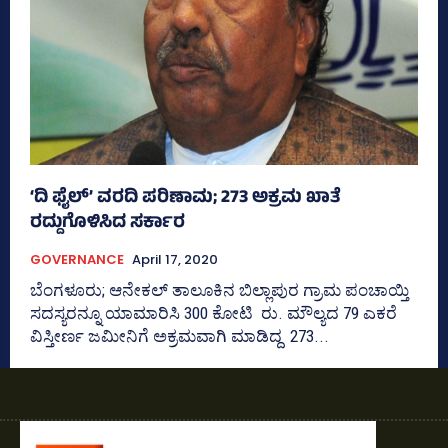
‘ದಿ ಫೈಲ್‌’ ವರದಿ ಪರಿಣಾಮ; 273 ಅಕ್ರಮ ಖಾತೆ
ರದ್ದುಗೊಳಿಸಿದ ಸರ್ಕಾರ
GOVERNANCE
April 17, 2020
ಬೆಂಗಳೂರು; ಆನೇಕಲ್‌ ತಾಲೂಕಿನ ಬಿಲ್ಲಾಪುರ ಗ್ರಾಮ ಪಂಚಾಯ್ತಿ
ಸದಸ್ಯರನ್ನೂ ಯಾಮಾರಿಸಿ 300 ಕೋಟಿ ರು. ಮೌಲ್ಯದ 79 ಎಕರೆ
ವಿಸ್ತೀರ್ಣ ಜಮೀನಿಗೆ ಅಕ್ರಮವಾಗಿ ಮಾಡಿದ್ದ 273...