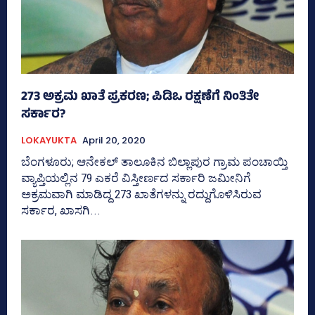
273 ಅಕ್ರಮ ಖಾತೆ ಪ್ರಕರಣ; ಪಿಡಿಒ ರಕ್ಷಣೆಗೆ ನಿಂತಿತೇ
ಸರ್ಕಾರ?
LOKAYUKTA
April 20, 2020
ಬೆಂಗಳೂರು; ಆನೇಕಲ್‌ ತಾಲೂಕಿನ ಬಿಲ್ಲಾಪುರ ಗ್ರಾಮ ಪಂಚಾಯ್ತಿ
ವ್ಯಾಪ್ತಿಯಲ್ಲಿನ 79 ಎಕರೆ ವಿಸ್ತೀರ್ಣದ ಸರ್ಕಾರಿ ಜಮೀನಿಗೆ
ಅಕ್ರಮವಾಗಿ ಮಾಡಿದ್ದ 273 ಖಾತೆಗಳನ್ನು ರದ್ದುಗೊಳಿಸಿರುವ
ಸರ್ಕಾರ, ಖಾಸಗಿ...