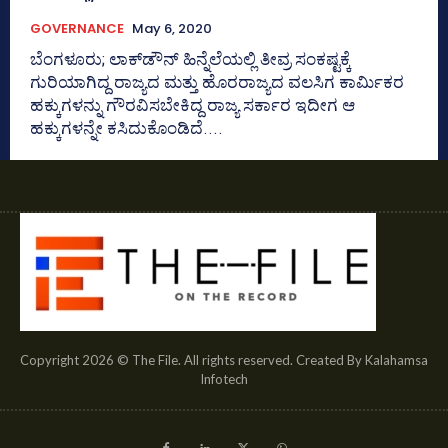
GOVERNANCE
May 6, 2020
ಬೆಂಗಳೂರು; ಲಾಕ್‌ಡೌನ್‌ ಹಿನ್ನೆಲೆಯಲ್ಲಿ ತೀವ್ರ ಸಂಕಷ್ಟಕ್ಕೆ
ಗುರಿಯಾಗಿದ್ದ ರಾಜ್ಯದ ಮತ್ತು ಹೊರರಾಜ್ಯದ ವಲಸಿಗ ಕಾರ್ಮಿಕರ
ಹಕ್ಕುಗಳನ್ನು ಗೌರವಿಸಬೇಕಿದ್ದ ರಾಜ್ಯ ಸರ್ಕಾರ ಇದೀಗ ಆ
ಹಕ್ಕುಗಳನ್ನೇ ಕಸಿದುಕೊಂಡಿದೆ....
Copyright 2026 © The File. All rights reserved. Created By Kalahamsa
Infotech