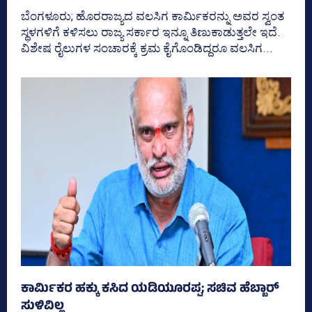
ಬೆಂಗಳೂರು; ಹೊರರಾಜ್ಯದ ವಲಸಿಗ ಕಾರ್ಮಿಕರನ್ನು ಅವರ ಸ್ವಂತ
ಸ್ಥಳಗಳಿಗೆ ಕಳಿಸಲು ರಾಜ್ಯ ಸರ್ಕಾರ ಇನ್ನೂ ತಿಣುಕಾಡುತ್ತಲೇ ಇದೆ.
ವಿಶೇಷ ರೈಲುಗಳ ಸಂಚಾರಕ್ಕೆ ಕ್ರಮ ಕೈಗೊಂಡಿದ್ದರೂ ವಲಸಿಗ...
ಕಾರ್ಮಿಕರ ಹಕ್ಕು ಕಸಿದ ಯಡಿಯೂರಪ್ಪ; ಸಚಿವ ಹೆಬ್ಬಾರ್
ಸುಳಿವಿಲ್ಲ