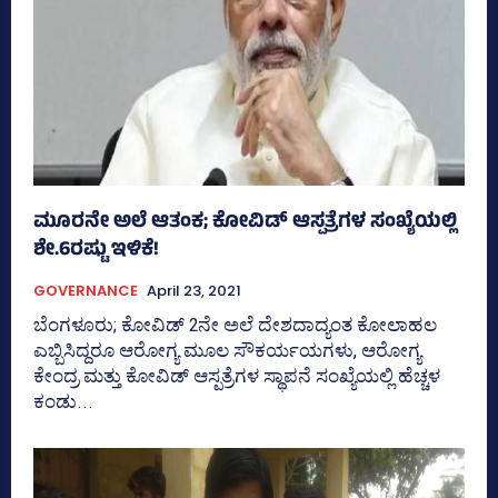
ಮೂರನೇ ಅಲೆ ಆತಂಕ; ಕೋವಿಡ್‌ ಆಸ್ಪತ್ರೆಗಳ ಸಂಖ್ಯೆಯಲ್ಲಿ
ಶೇ.6ರಷ್ಟು ಇಳಿಕೆ!
GOVERNANCE
April 23, 2021
ಬೆಂಗಳೂರು; ಕೋವಿಡ್‌ 2ನೇ ಅಲೆ ದೇಶದಾದ್ಯಂತ ಕೋಲಾಹಲ
ಎಬ್ಬಿಸಿದ್ದರೂ ಆರೋಗ್ಯ ಮೂಲ ಸೌಕರ್ಯಯಗಳು, ಆರೋಗ್ಯ
ಕೇಂದ್ರ ಮತ್ತು ಕೋವಿಡ್‌ ಆಸ್ಪತ್ರೆಗಳ ಸ್ಥಾಪನೆ ಸಂಖ್ಯೆಯಲ್ಲಿ ಹೆಚ್ಚಳ
ಕಂಡು...