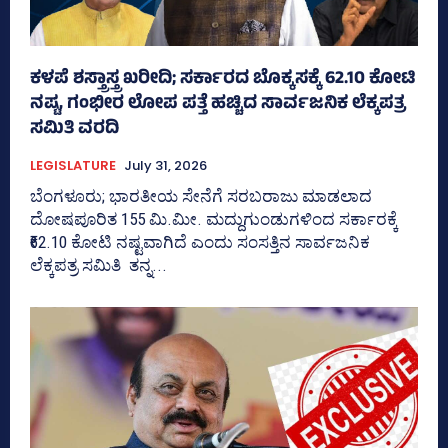
ಕಳಪೆ ಶಸ್ತ್ರಾಸ್ತ್ರ ಖರೀದಿ; ಸರ್ಕಾರದ ಬೊಕ್ಕಸಕ್ಕೆ 62.10 ಕೋಟಿ
ನಷ್ಟ, ಗಂಭೀರ ಲೋಪ ಪತ್ತೆ ಹಚ್ಚಿದ ಸಾರ್ವಜನಿಕ ಲೆಕ್ಕಪತ್ರ
ಸಮಿತಿ ವರದಿ
LEGISLATURE
July 31, 2026
ಬೆಂಗಳೂರು; ಭಾರತೀಯ ಸೇನೆಗೆ ಸರಬರಾಜು ಮಾಡಲಾದ
ದೋಷಪೂರಿತ 155 ಮಿ.ಮೀ. ಮದ್ದುಗುಂಡುಗಳಿಂದ ಸರ್ಕಾರಕ್ಕೆ
₹62.10 ಕೋಟಿ ನಷ್ಟವಾಗಿದೆ ಎಂದು ಸಂಸತ್ತಿನ ಸಾರ್ವಜನಿಕ
ಲೆಕ್ಕಪತ್ರ ಸಮಿತಿ ತನ್ನ...