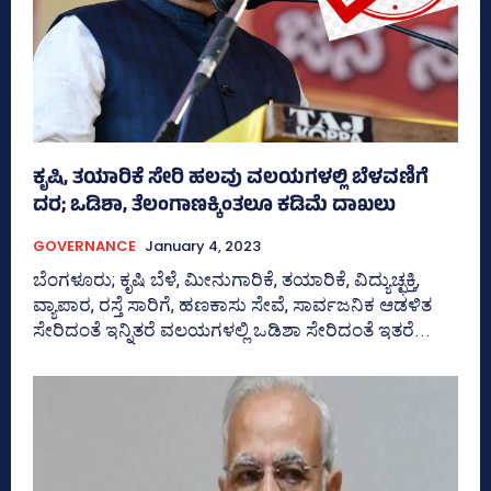
ಕೃಷಿ, ತಯಾರಿಕೆ ಸೇರಿ ಹಲವು ವಲಯಗಳಲ್ಲಿ ಬೆಳವಣಿಗೆ
ದರ; ಒಡಿಶಾ, ತೆಲಂಗಾಣಕ್ಕಿಂತಲೂ ಕಡಿಮೆ ದಾಖಲು
GOVERNANCE
January 4, 2023
ಬೆಂಗಳೂರು; ಕೃಷಿ ಬೆಳೆ, ಮೀನುಗಾರಿಕೆ, ತಯಾರಿಕೆ, ವಿದ್ಯುಚ್ಛಕ್ತಿ,
ವ್ಯಾಪಾರ, ರಸ್ತೆ ಸಾರಿಗೆ, ಹಣಕಾಸು ಸೇವೆ, ಸಾರ್ವಜನಿಕ ಆಡಳಿತ
ಸೇರಿದಂತೆ ಇನ್ನಿತರೆ ವಲಯಗಳಲ್ಲಿ ಒಡಿಶಾ ಸೇರಿದಂತೆ ಇತರೆ...