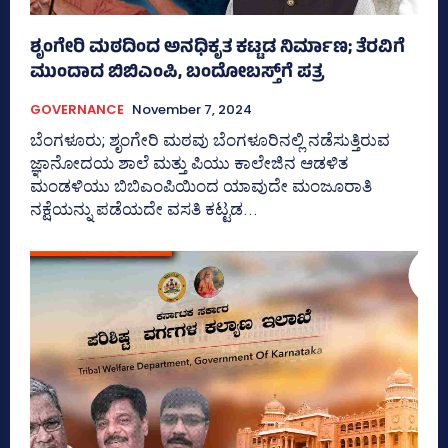
ಶೃಂಗೇರಿ ಮಠದಿಂದ ಅನಧಿಕೃತ ಕಟ್ಟಡ ನಿರ್ಮಾಣ; ತೆರವಿಗೆ
ಮುಂದಾದ ಬಿಬಿಎಂಪಿ, ಬಂದೋಬಸ್ತ್‌ಗೆ ಪತ್ರ
GOVERNANCE
November 7, 2024
ಬೆಂಗಳೂರು; ಶೃಂಗೇರಿ ಮಠವು ಬೆಂಗಳೂರಿನಲ್ಲಿ ನಡೆಸುತ್ತಿರುವ
ಜ್ಞಾನೋದಯ ಶಾಲೆ ಮತ್ತು ಪಿಯು ಕಾಲೇಜಿನ ಆಡಳಿತ
ಮಂಡಳಿಯು ಬಿಬಿಎಂಪಿಯಿಂದ ಯಾವುದೇ ಮಂಜೂರಾತಿ
ನಕ್ಷೆಯನ್ನು ಪಡೆಯದೇ ವಸತಿ ಕಟ್ಟಡ...