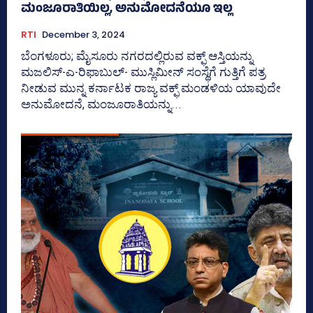
ಮಂಜೂರಾತಿಯಿಲ್ಲ, ಅನುಮೋದನೆಯೂ ಇಲ್ಲ
RTI
December 3, 2024
ಬೆಂಗಳೂರು; ಮೈಸೂರು ನಗರದಲ್ಲಿರುವ ವಕ್ಫ್‌ ಆಸ್ತಿಯನ್ನು
ಮಜಲಿಸ್-ಎ-ರಿಫಾಬುಲ್‌- ಮುಸ್ಲಿಮೀನ್ ಸಂಸ್ಥೆಗೆ ಗುತ್ತಿಗೆ ಪತ್ರ
ನೀಡುವ ಮುನ್ನ ಕರ್ನಾಟಕ ರಾಜ್ಯ ವಕ್ಫ್‌ ಮಂಡಳಿಯ ಯಾವುದೇ
ಅನುಮೋದನೆ, ಮಂಜೂರಾತಿಯನ್ನು...