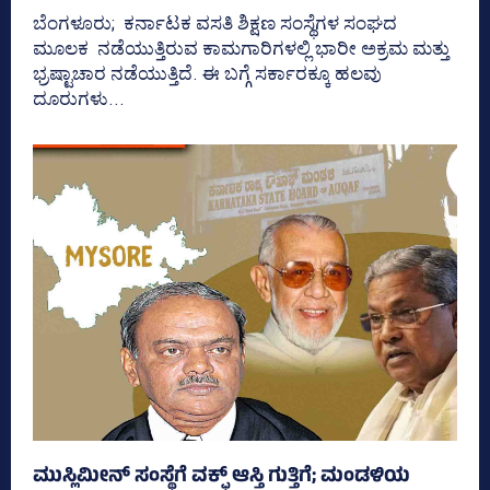
ಬೆಂಗಳೂರು; ಕರ್ನಾಟಕ ವಸತಿ ಶಿಕ್ಷಣ ಸಂಸ್ಥೆಗಳ ಸಂಘದ
ಮೂಲಕ ನಡೆಯುತ್ತಿರುವ ಕಾಮಗಾರಿಗಳಲ್ಲಿ ಭಾರೀ ಅಕ್ರಮ ಮತ್ತು
ಭ್ರಷ್ಟಾಚಾರ ನಡೆಯುತ್ತಿದೆ. ಈ ಬಗ್ಗೆ ಸರ್ಕಾರಕ್ಕೂ ಹಲವು
ದೂರುಗಳು...
ಮುಸ್ಲಿಮೀನ್ ಸಂಸ್ಥೆಗೆ ವಕ್ಫ್‌ ಆಸ್ತಿ ಗುತ್ತಿಗೆ; ಮಂಡಳಿಯ