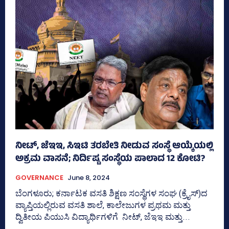
ನೀಟ್‌, ಜೆಇಇ, ಸಿಇಟಿ ತರಬೇತಿ ನೀಡುವ ಸಂಸ್ಥೆ ಆಯ್ಕೆಯಲ್ಲಿ
ಅಕ್ರಮ ವಾಸನೆ; ನಿರ್ದಿಷ್ಟ ಸಂಸ್ಥೆಯ ಪಾಲಾದ 12 ಕೋಟಿ?
GOVERNANCE
June 8, 2024
ಬೆಂಗಳೂರು; ಕರ್ನಾಟಕ ವಸತಿ ಶಿಕ್ಷಣ ಸಂಸ್ಥೆಗಳ ಸಂಘ (ಕ್ರೈಸ್‌)ದ
ವ್ಯಾಪ್ತಿಯಲ್ಲಿರುವ ವಸತಿ ಶಾಲೆ, ಕಾಲೇಜುಗಳ ಪ್ರಥಮ ಮತ್ತು
ದ್ವಿತೀಯ ಪಿಯುಸಿ ವಿದ್ಯಾರ್ಥಿಗಳಿಗೆ ನೀಟ್‌, ಜೆಇಇ ಮತ್ತು...