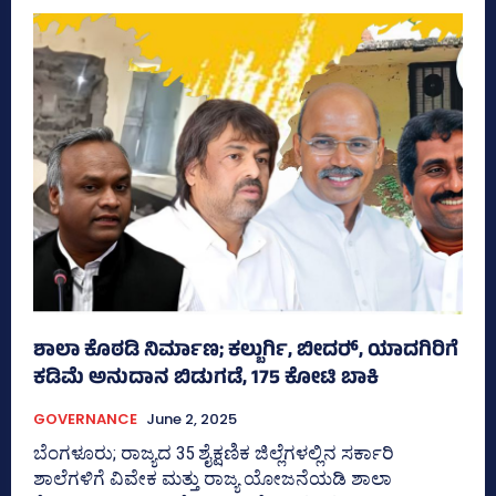
ಶಾಲಾ ಕೊಠಡಿ ನಿರ್ಮಾಣ; ಕಲ್ಬುರ್ಗಿ, ಬೀದರ್‍‌, ಯಾದಗಿರಿಗೆ
ಕಡಿಮೆ ಅನುದಾನ ಬಿಡುಗಡೆ, 175 ಕೋಟಿ ಬಾಕಿ
GOVERNANCE
June 2, 2025
ಬೆಂಗಳೂರು; ರಾಜ್ಯದ 35 ಶೈಕ್ಷಣಿಕ ಜಿಲ್ಲೆಗಳಲ್ಲಿನ ಸರ್ಕಾರಿ
ಶಾಲೆಗಳಿಗೆ ವಿವೇಕ ಮತ್ತು ರಾಜ್ಯ ಯೋಜನೆಯಡಿ ಶಾಲಾ