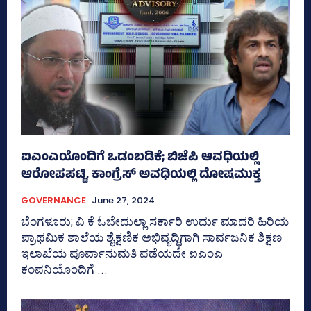
ಐಎಂಎಯೊಂದಿಗೆ ಒಡಂಬಡಿಕೆ; ಬಿಜೆಪಿ ಅವಧಿಯಲ್ಲಿ
ಆರೋಪಪಟ್ಟಿ, ಕಾಂಗ್ರೆಸ್‌ ಅವಧಿಯಲ್ಲಿ ದೋಷಮುಕ್ತ
GOVERNANCE
June 27, 2024
ಬೆಂಗಳೂರು; ವಿ ಕೆ ಓಬೇದುಲ್ಲಾ ಸರ್ಕಾರಿ ಉರ್ದು ಮಾದರಿ ಹಿರಿಯ
ಪ್ರಾಥಮಿಕ ಶಾಲೆಯ ಶೈಕ್ಷಣಿಕ ಅಭಿವೃದ್ಧಿಗಾಗಿ ಸಾರ್ವಜನಿಕ ಶಿಕ್ಷಣ
ಇಲಾಖೆಯ ಪೂರ್ವಾನುಮತಿ ಪಡೆಯದೇ ಐಎಂಎ
ಕಂಪನಿಯೊಂದಿಗೆ ...