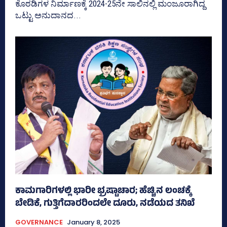
ಕೊಠಡಿಗಳ ನಿರ್ಮಾಣಕ್ಕೆ 2024-25ನೇ ಸಾಲಿನಲ್ಲಿ ಮಂಜೂರಾಗಿದ್ದ
ಒಟ್ಟು ಅನುದಾನದ...
ಕಾಮಗಾರಿಗಳಲ್ಲಿ ಭಾರೀ ಭ್ರಷ್ಟಾಚಾರ; ಹೆಚ್ಚಿನ ಲಂಚಕ್ಕೆ
ಬೇಡಿಕೆ, ಗುತ್ತಿಗೆದಾರರಿಂದಲೇ ದೂರು, ನಡೆಯದ ತನಿಖೆ
GOVERNANCE
January 8, 2025