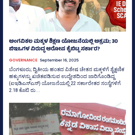
ಅಂಗವಿಕಲ ಮಕ್ಕಳ ಶಿಕ್ಷಣ ಯೋಜನೆಯಲ್ಲಿ ಅಕ್ರಮ; 30
ಬಿಇಒಗಳ ವಿರುದ್ಧ ಆರೋಪ ಕೈಬಿಟ್ಟ ಸರ್ಕಾರ?
GOVERNANCE
September 16, 2025
ಬೆಂಗಳೂರು; ದ್ವಿತೀಯ ಹಂತದ ವಿಶೇಷ ಚೇತನ ಮಕ್ಕಳಿಗೆ ಶೈಕ್ಷಣಿಕ
ಹಕ್ಕುಗಳನ್ನು ಖಚಿತಪಡಿಸುವ ಉದ್ದೇಶದಿಂದ ಜಾರಿಗೊಂಡಿದ್ದ
(ಐಇಡಿಎಸ್‌ಎಸ್‌) ಯೋಜನೆಯಲ್ಲಿ 22 ಸರ್ಕಾರೇತರ ಸಂಸ್ಥೆಗಳಿಗೆ
2.18 ಕೊಟಿ ರು...