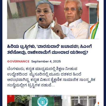
ಹಿರಿಯ ಟ್ರಸ್ಟಿಗಳು, ‘ವಾರಸುದಾರೆ’ ಜಟಾಪಟಿ!; ಸಿಎಂಗೆ
ತಲೆನೋವು, ರಾಜೀನಾಮೆಗೆ‌ ಮುಂದಾದ ಯತೀಂದ್ರ?
GOVERNANCE
September 4, 2025
ಬೆಂಗಳೂರು; ಕನ್ನಡ ಮಾಧ್ಯಮದಲ್ಲಿ ಶಿಕ್ಷಣ ನೀಡುವ
ಉದ್ದೇಶದಿಂದ ಮೈಸೂರಿನಲ್ಲಿ ಮೂರು ದಶಕದ ಹಿಂದೆ
ಆರಂಭವಾಗಿದ್ದ ಕನ್ನಡ ವಿಕಾಸ ಶೈಕ್ಷಣಿಕ ಸಾಮಾಜಿಕ ಸಾಂಸ್ಕೃತಿಕ
ಸಂಸ್ಥೆಯಲ್ಲೀಗ ಟ್ರಸ್ಟಿಗಳ ನಡುವೆ...