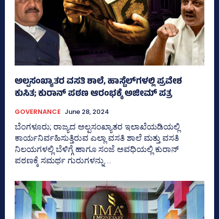
ಅಲ್ಪಸಂಖ್ಯಾತರ ವಸತಿ ಶಾಲೆ, ಹಾಸ್ಟೆಲ್‌ಗಳಲ್ಲಿ ಪ್ರವೇಶ
ಕುಸಿತ; ಕುರಾನ್‌ ಪಠಣ ಆರಂಭಕ್ಕೆ ಅಜೀಮ್‌ ಪತ್ರ
GOVERNANCE
June 28, 2024
ಬೆಂಗಳೂರು; ರಾಜ್ಯದ ಅಲ್ಪಸಂಖ್ಯಾತರ ಇಲಾಖೆಯಡಿಯಲ್ಲಿ
ಕಾರ್ಯನಿರ್ವಹಿಸುತ್ತಿರುವ ಎಲ್ಲಾ ವಸತಿ ಶಾಲೆ ಮತ್ತು ವಸತಿ
ನಿಲಯಗಳಲ್ಲಿ ಬೆಳಿಗ್ಗೆ ಹಾಗೂ ಸಂಜೆ ಅವಧಿಯಲ್ಲಿ ಕುರಾನ್‌
ಪಠಣಕ್ಕೆ ಸಮರ್ಥ ಗುರುಗಳನ್ನು...