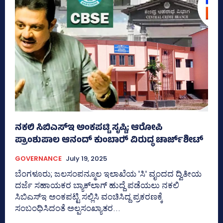
ನಕಲಿ ಸಿಬಿಎಸ್‌ಇ ಅಂಕಪಟ್ಟಿ ಸೃಷ್ಟಿ; ಆರೋಪಿ
ಪ್ರಾಂಶುಪಾಲ ಆನಂದ್‌ ಕುಂಬಾರ್‍‌ ವಿರುದ್ಧ ಚಾರ್ಜ್‌ಶೀಟ್‌
GOVERNANCE
July 19, 2025
ಬೆಂಗಳೂರು; ಜಲಸಂಪನ್ಮೂಲ ಇಲಾಖೆಯ 'ಸಿ' ವೃಂದದ ದ್ವಿತೀಯ
ದರ್ಜೆ ಸಹಾಯಕರ ಬ್ಯಾಕ್‌ಲಾಗ್‌ ಹುದ್ದೆ ಪಡೆಯಲು ನಕಲಿ
ಸಿಬಿಎಸ್‌ಇ ಅಂಕಪಟ್ಟಿ ಸಲ್ಲಿಸಿ ವಂಚಿಸಿದ್ದ ಪ್ರಕರಣಕ್ಕೆ
ಸಂಬಂಧಿಸಿದಂತೆ ಅಲ್ಪಸಂಖ್ಯಾತರ...