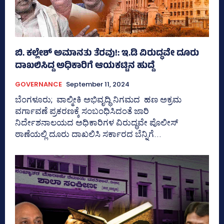
ಬಿ. ಕಲ್ಲೇಶ್‌ ಅಮಾನತು ತೆರವು!: ಇ.ಡಿ ವಿರುದ್ಧವೇ ದೂರು
ದಾಖಲಿಸಿದ್ದ ಅಧಿಕಾರಿಗೆ ಆಯಕಟ್ಟಿನ ಹುದ್ದೆ
GOVERNANCE
September 11, 2024
ಬೆಂಗಳೂರು; ವಾಲ್ಮೀಕಿ ಅಭಿವೃದ್ಧಿ ನಿಗಮದ ಹಣ ಅಕ್ರಮ
ವರ್ಗಾವಣೆ ಪ್ರಕರಣಕ್ಕೆ ಸಂಬಂಧಿಸಿದಂತೆ ಜಾರಿ
ನಿರ್ದೇಶನಾಲಯದ ಅಧಿಕಾರಿಗಳ ವಿರುದ್ಧವೇ ಪೊಲೀಸ್‌
ಠಾಣೆಯಲ್ಲಿ ದೂರು ದಾಖಲಿಸಿ ಸರ್ಕಾರದ ಬೆನ್ನಿಗೆ...