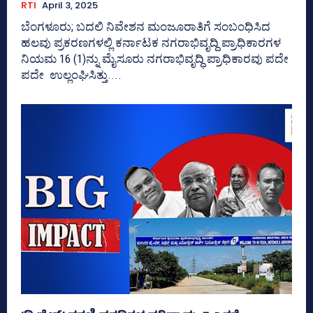
RTI
April 3, 2025
ಬೆಂಗಳೂರು; ಬದಲಿ ನಿವೇಶನ ಮಂಜೂರಾತಿಗೆ ಸಂಬಂಧಿಸಿದ
ಹಲವು ಪ್ರಕರಣಗಳಲ್ಲಿ ಕರ್ನಾಟಕ ನಗರಾಭಿವೃದ್ದಿ ಪ್ರಾಧಿಕಾರಗಳ
ನಿಯಮ 16 (1)ನ್ನು ಮೈಸೂರು ನಗರಾಭಿವೃದ್ಧಿ ಪ್ರಾಧಿಕಾರವು ಪದೇ
ಪದೇ ಉಲ್ಲಂಘಿಸಿತ್ತು....