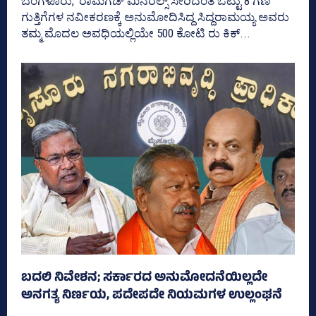
ಬೆಂಗಳೂರು; 'ರಾಮಗಡ್‌ ಮಿನರಲ್ಸ್‌ ಸೇರಿದಂತೆ ಒಟ್ಟು 8 ಗಣಿ
ಗುತ್ತಿಗೆಗಳ ನವೀಕರಣಕ್ಕೆ ಅನುಮೋದಿಸಿದ್ದ ಸಿದ್ದರಾಮಯ್ಯ ಅವರು
ತಮ್ಮ ಮೊದಲ ಅವಧಿಯಲ್ಲಿಯೇ 500 ಕೋಟಿ ರು ಕಿಕ್‌...
ಬದಲಿ ನಿವೇಶನ; ಸರ್ಕಾರದ ಅನುಮೋದನೆಯಿಲ್ಲದೇ
ಅನಗತ್ಯ ನಿರ್ಣಯ, ಪದೇಪದೇ ನಿಯಮಗಳ ಉಲ್ಲಂಘನೆ