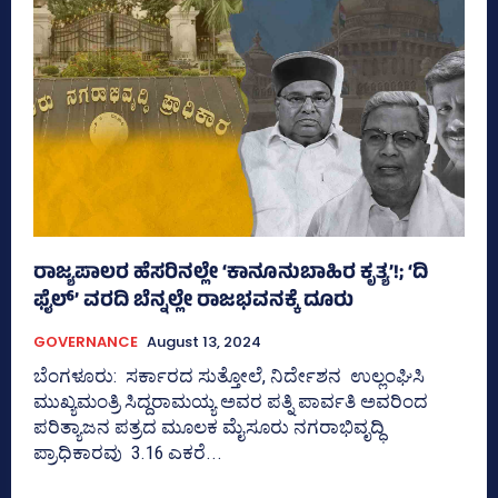
ರಾಜ್ಯಪಾಲರ ಹೆಸರಿನಲ್ಲೇ ‘ಕಾನೂನುಬಾಹಿರ ಕೃತ್ಯ’!; ‘ದಿ
ಫೈಲ್‌’ ವರದಿ ಬೆನ್ನಲ್ಲೇ ರಾಜಭವನಕ್ಕೆ ದೂರು
GOVERNANCE
August 13, 2024
ಬೆಂಗಳೂರು: ಸರ್ಕಾರದ ಸುತ್ತೋಲೆ, ನಿರ್ದೇಶನ ಉಲ್ಲಂಘಿಸಿ
ಮುಖ್ಯಮಂತ್ರಿ ಸಿದ್ದರಾಮಯ್ಯ ಅವರ ಪತ್ನಿ ಪಾರ್ವತಿ ಅವರಿಂದ
ಪರಿತ್ಯಾಜನ ಪತ್ರದ ಮೂಲಕ ಮೈಸೂರು ನಗರಾಭಿವೃದ್ಧಿ
ಪ್ರಾಧಿಕಾರವು 3.16 ಎಕರೆ...