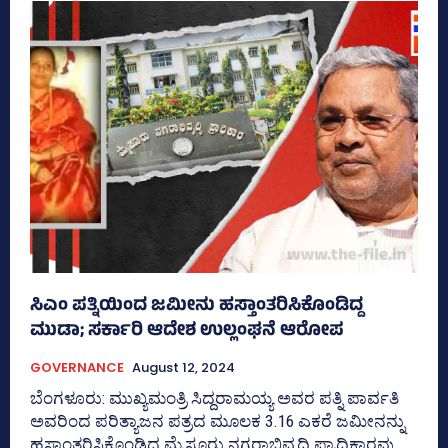
ಸಿಎಂ ಪತ್ನಿಯಿಂದ ಜಮೀನು ಹಸ್ತಾಂತರಿಸಿಕೊಂಡಿದ್ದ
ಮುಡಾ; ಸರ್ಕಾರಿ ಆದೇಶ ಉಲ್ಲಂಘನೆ ಆರೋಪ
GOVERNANCE
August 12, 2024
ಬೆಂಗಳೂರು: ಮುಖ್ಯಮಂತ್ರಿ ಸಿದ್ದರಾಮಯ್ಯ ಅವರ ಪತ್ನಿ ಪಾರ್ವತಿ
ಅವರಿಂದ ಪರಿತ್ಯಾಜನ ಪತ್ರದ ಮೂಲಕ 3.16 ಎಕರೆ ಜಮೀನನ್ನು
ಹಸ್ತಾಂತರಿಸಿಕೊಂಡಿದ್ದ ಮೈಸೂರು ನಗರಾಭಿವೃದ್ದಿ ಪ್ರಾಧಿಕಾರವು