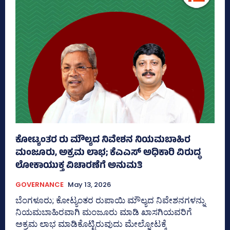
ಕೋಟ್ಯಂತರ ರು ಮೌಲ್ಯದ ನಿವೇಶನ ನಿಯಮಬಾಹಿರ
ಮಂಜೂರು, ಅಕ್ರಮ ಲಾಭ; ಕೆಎಎಸ್ ಅಧಿಕಾರಿ ವಿರುದ್ಧ
ಲೋಕಾಯುಕ್ತ ವಿಚಾರಣೆಗೆ ಅನುಮತಿ
GOVERNANCE
May 13, 2026
ಬೆಂಗಳೂರು; ಕೋಟ್ಯಂತರ ರುಪಾಯಿ ಮೌಲ್ಯದ ನಿವೇಶನಗಳನ್ನು
ನಿಯಮಬಾಹಿರವಾಗಿ ಮಂಜೂರು ಮಾಡಿ ಖಾಸಗಿಯವರಿಗೆ
ಅಕ್ರಮ ಲಾಭ ಮಾಡಿಕೊಟ್ಟಿರುವುದು ಮೇಲ್ನೋಟಕ್ಕೆ