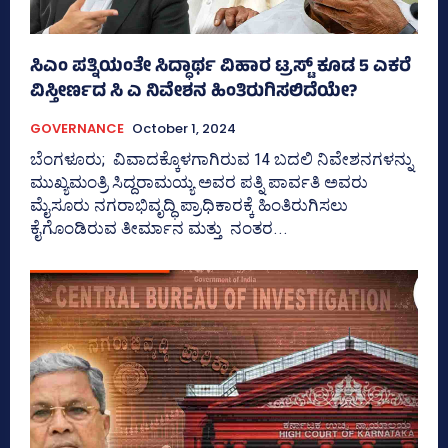
ಸಿಎಂ ಪತ್ನಿಯಂತೇ ಸಿದ್ಧಾರ್ಥ ವಿಹಾರ ಟ್ರಸ್ಟ್‌ ಕೂಡ 5 ಎಕರೆ
ವಿಸ್ತೀರ್ಣದ ಸಿ ಎ ನಿವೇಶನ ಹಿಂತಿರುಗಿಸಲಿದೆಯೇ?
GOVERNANCE
October 1, 2024
ಬೆಂಗಳೂರು; ವಿವಾದಕ್ಕೊಳಗಾಗಿರುವ 14 ಬದಲಿ ನಿವೇಶನಗಳನ್ನು
ಮುಖ್ಯಮಂತ್ರಿ ಸಿದ್ದರಾಮಯ್ಯ ಅವರ ಪತ್ನಿ ಪಾರ್ವತಿ ಅವರು
ಮೈಸೂರು ನಗರಾಭಿವೃದ್ಧಿ ಪ್ರಾಧಿಕಾರಕ್ಕೆ ಹಿಂತಿರುಗಿಸಲು
ಕೈಗೊಂಡಿರುವ ತೀರ್ಮಾನ ಮತ್ತು ನಂತರ...