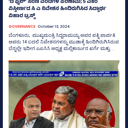
‘ದಿ ಫೈಲ್‌’ ಸರಣಿ ವರದಿಗಳ ಪರಿಣಾಮ; 5 ಎಕರೆ
ವಿಸ್ತೀರ್ಣದ ಸಿ ಎ ನಿವೇಶನ ಹಿಂದಿರುಗಿಸಿದ ಸಿದ್ದಾರ್ಥ
ವಿಹಾರ ಟ್ರಸ್ಟ್‌
GOVERNANCE
October 13, 2024
ಬೆಂಗಳೂರು; ಮುಖ್ಯಮಂತ್ರಿ ಸಿದ್ದರಾಮಯ್ಯ ಅವರ ಪತ್ನಿ ಪಾರ್ವತಿ
ಅವರು 14 ಬದಲಿ ನಿವೇಶನಗಳನ್ನು ಮುಡಾಕ್ಕೆ ಹಿಂದಿಗಿರುಗಿಸಿರುವ
ಬೆನ್ನಲ್ಲೇ ಇದೀಗ ಎಐಸಿಸಿ ಅಧ್ಯಕ್ಷ ಮಲ್ಲಿಕಾರ್ಜುನ ಖರ್ಗೆ ಮತ್ತು...