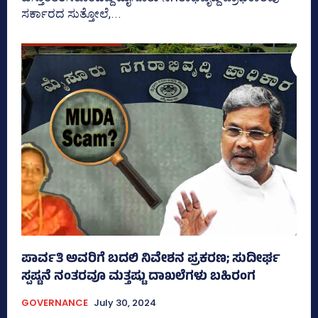
ಸರ್ಕಾರದ ಸುತ್ತೋಲೆ,...
ಪಾರ್ವತಿ ಅವರಿಗೆ ಬದಲಿ ನಿವೇಶನ ಪ್ರಕರಣ; ಸುದೀರ್ಘ
ಸ್ಪಷ್ಟನೆ ನಂತರವೂ ಮತ್ತಷ್ಟು ದಾಖಲೆಗಳು ಬಹಿರಂಗ
GOVERNANCE
July 30, 2024