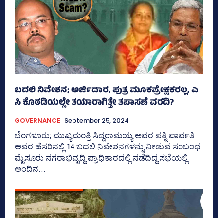
ಬದಲಿ ನಿವೇಶನ; ಅರ್ಜಿದಾರ, ಪುತ್ರ ಮೂಕಪ್ರೇಕ್ಷಕರಲ್ಲ, ಎ
ಸಿ ಕೊಠಡಿಯಲ್ಲೇ ತಯಾರಾಗಿತ್ತೇ ತಪಾಸಣೆ ವರದಿ?
GOVERNANCE
September 25, 2024
ಬೆಂಗಳೂರು; ಮುಖ್ಯಮಂತ್ರಿ ಸಿದ್ದರಾಮಯ್ಯ ಅವರ ಪತ್ನಿ ಪಾರ್ವತಿ
ಅವರ ಹೆಸರಿನಲ್ಲಿ 14 ಬದಲಿ ನಿವೇಶನಗಳನ್ನು ನೀಡುವ ಸಂಬಂಧ
ಮೈಸೂರು ನಗರಾಭಿವೃದ್ದಿ ಪ್ರಾಧಿಕಾರದಲ್ಲಿ ನಡೆದಿದ್ದ ಸಭೆಯಲ್ಲಿ
ಅಂದಿನ...