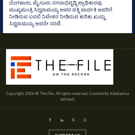
ಬೆಂಗಳೂರು; ಮೈಸೂರು ನಗರಾಭಿವೃದ್ದಿ ಪ್ರಾಧಿಕಾರವು
ಮುಖ್ಯಮಂತ್ರಿ ಸಿದ್ದರಾಮಯ್ಯ ಅವರ ಪತ್ನಿ ಪಾರ್ವತಿ ಅವರಿಗೆ
ನೀಡಿರುವ ಬದಲಿ ನಿವೇಶನ ನೀಡಿರುವ ಕುರಿತು ಖುದ್ದು
ಸಿದ್ದರಾಮಯ್ಯ ಅವರೇ ಸರಣಿ...
Copyright 2026 © The File. All rights reserved. Created By Kalahamsa
Infotech