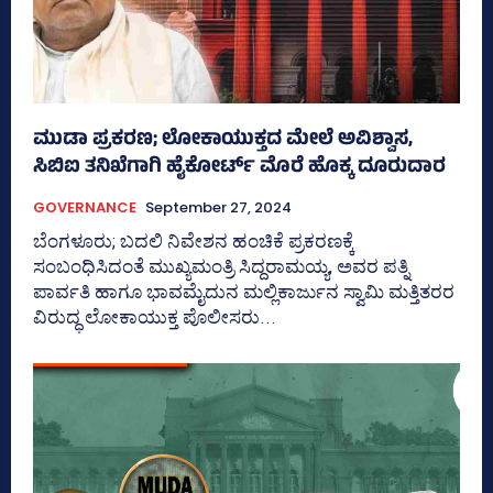
ಮುಡಾ ಪ್ರಕರಣ; ಲೋಕಾಯುಕ್ತದ ಮೇಲೆ ಅವಿಶ್ವಾಸ,
ಸಿಬಿಐ ತನಿಖೆಗಾಗಿ ಹೈಕೋರ್ಟ್ ಮೊರೆ ಹೊಕ್ಕ ದೂರುದಾರ
GOVERNANCE
September 27, 2024
ಬೆಂಗಳೂರು; ಬದಲಿ ನಿವೇಶನ ಹಂಚಿಕೆ ಪ್ರಕರಣಕ್ಕೆ
ಸಂಬಂಧಿಸಿದಂತೆ ಮುಖ್ಯಮಂತ್ರಿ ಸಿದ್ದರಾಮಯ್ಯ, ಅವರ ಪತ್ನಿ
ಪಾರ್ವತಿ ಹಾಗೂ ಭಾವಮೈದುನ ಮಲ್ಲಿಕಾರ್ಜುನ ಸ್ವಾಮಿ ಮತ್ತಿತರರ
ವಿರುದ್ಧ ಲೋಕಾಯುಕ್ತ ಪೊಲೀಸರು...