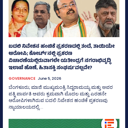
ಬದಲಿ ನಿವೇಶನ ಹಂಚಿಕೆ ಪ್ರಕರಣದಲ್ಲಿ ತಂದೆ, ತಾಯಿಯೇ
ಆರೋಪಿ; ಕೋರ್ಟ್‌ನಲ್ಲಿ ಪ್ರಕರಣ
ವಿಚಾರಣೆಯಲ್ಲಿರುವಾಗಲೇ ಯತೀಂದ್ರಗೆ ನಗರಾಭಿವೃದ್ಧಿ
ಇಲಾಖೆ ಹೊಣೆ, ಹಿತಾಸಕ್ತಿ ಸಂಘರ್ಷವಲ್ಲವೇ?
GOVERNANCE
June 5, 2026
ಬೆಂಗಳೂರು; ಮಾಜಿ ಮುಖ್ಯಮಂತ್ರಿ ಸಿದ್ದರಾಮಯ್ಯ ಮತ್ತು ಅವರ
ಪತ್ನಿ ಪಾರ್ವತಿ ಅವರು ಕ್ರಮವಾಗಿ ಮೊದಲ ಮತ್ತು ಎರಡನೇ
ಆರೋಪಿಗಳಾಗಿರುವ ಬದಲಿ ನಿವೇಶನ ಹಂಚಿಕೆ ಪ್ರಕರಣವು
ನ್ಯಾಯಾಲಯದಲ್ಲಿ...