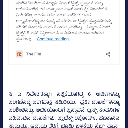
ಸಿ ಎ ನಿವೇಶನಕ್ಕಾಗಿ ಸಲ್ಲಿಕೆಯಾಗಿದ್ದ 6 ಅರ್ಜಿಗಳನ್ನು
ಪರಿಗಣಿಸಿದ್ದ ಏಕಗವಾಕ್ಷಿ ಸಮಿತಿಯು, ಪ್ರತೀ ದಾಖಲೆಗಳನ್ನೂ
ಪರಿಶೀಲಿಸಿತ್ತು. ಅರ್ಜಿಯೊಂದಿಗೆ ಪ್ರಸ್ತಾವನೆ, ಟ್ರಸ್ಟ್‌, ಕಂಪನಿಗಳ
ವಹಿವಾಟಿನ ದಾಖಲೆಗಳು, ಪ್ರಾಜೆಕ್ಟ್‌ ರಿಪೋರ್ಟ್‌, ಹಣಕಾಸಿನ
ಸಾಮರ್ಥ್ಯ, ಆದಾಯ ತೆರಿಗೆ, ಭೂಮಿ ಬಳಕೆಯ ಸ್ಕೆಚ್‌, ಪ್ಯಾನ್‌