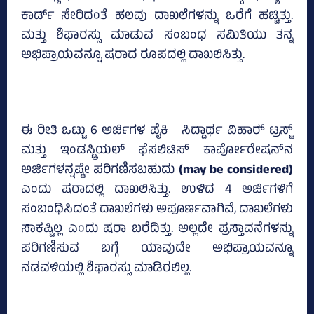
ಕಾರ್ಡ್‌ ಸೇರಿದಂತೆ ಹಲವು ದಾಖಲೆಗಳನ್ನು ಒರೆಗೆ ಹಚ್ಚಿತ್ತು.
ಮತ್ತು ಶಿಫಾರಸ್ಸು ಮಾಡುವ ಸಂಬಂಧ ಸಮಿತಿಯು ತನ್ನ
ಅಭಿಪ್ರಾಯವನ್ನೂ ಷರಾದ ರೂಪದಲ್ಲಿ ದಾಖಲಿಸಿತ್ತು.
ಈ ರೀತಿ ಒಟ್ಟು 6 ಅರ್ಜಿಗಳ ಪೈಕಿ ಸಿದ್ದಾರ್ಥ ವಿಹಾರ್‍‌ ಟ್ರಸ್ಟ್‌
ಮತ್ತು ಇಂಡಸ್ಟ್ರಿಯಲ್‌ ಫೆಸಲಿಟಿಸ್‌ ಕಾರ್ಪೋರೇಷನ್‌ನ
ಅರ್ಜಿಗಳನ್ನಷ್ಟೇ ಪರಿಗಣಿಸಬಹುದು
(may be considered)
ಎಂದು ಷರಾದಲ್ಲಿ ದಾಖಲಿಸಿತ್ತು. ಉಳಿದ 4 ಅರ್ಜಿಗಳಿಗೆ
ಸಂಬಂಧಿಸಿದಂತೆ ದಾಖಲೆಗಳು ಅಪೂರ್ಣವಾಗಿವೆ, ದಾಖಲೆಗಳು
ಸಾಕಷ್ಟಿಲ್ಲ ಎಂದು ಷರಾ ಬರೆದಿತ್ತು. ಅಲ್ಲದೇ ಪ್ರಸ್ತಾವನೆಗಳನ್ನು
ಪರಿಗಣಿಸುವ ಬಗ್ಗೆ ಯಾವುದೇ ಅಭಿಪ್ರಾಯವನ್ನೂ
ನಡವಳಿಯಲ್ಲಿ ಶಿಫಾರಸ್ಸು ಮಾಡಿರಲಿಲ್ಲ.