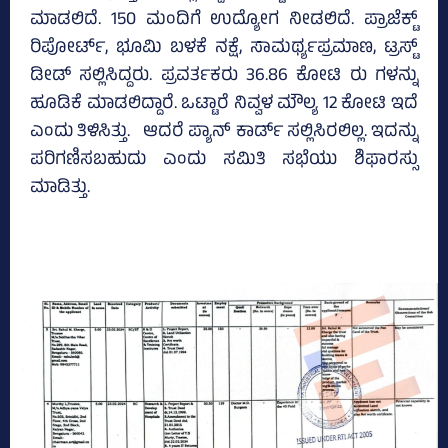
ಮಾಡಲಿದೆ. 150 ಮಂದಿಗೆ ಉದ್ಯೋಗ ನೀಡಲಿದೆ. ಪ್ರಾಜೆಕ್ಟ್‌
ರಿಪೋರ್ಟ್‌, ಭೂಮಿ ಬಳಕೆ ನಕ್ಷೆ, ಸಾಮರ್ಥ್ಯಪ್ರಮಾಣ, ಟ್ರಸ್ಟ್‌
ಡೀಡ್‌ ಸಲ್ಲಿಸಿದ್ದರು. ಪ್ರವರ್ತಕರು 36.86 ಕೋಟಿ ರು ಗಳನ್ನು
ಹೂಡಿಕೆ ಮಾಡಲಿದ್ದಾರೆ. ಒಟ್ಟಾರೆ ನಿವ್ವಳ ಮೌಲ್ಯ 12 ಕೋಟಿ ಇದೆ
ಎಂದು ತಿಳಿಸಿತ್ತು. ಆದರೆ ಪ್ಯಾನ್‌ ಕಾರ್ಡ್‌ ಸಲ್ಲಿಸಿರಲಿಲ್ಲ. ಇದನ್ನು
ಪರಿಗಣಿಸಬಹುದು ಎಂದು ಸಮಿತಿ ಸಭೆಯು ಶಿಫಾರಸ್ಸು
ಮಾಡಿತ್ತು.