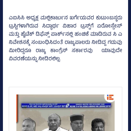
ಎಐಸಿಸಿ ಅಧ್ಯಕ್ಷ ಮಲ್ಲಿಕಾರ್ಜುನ ಖರ್ಗೆಯವರ ಕುಟುಂಬಸ್ಥರು
ಟ್ರಸ್ಟಿಗಳಾಗಿರುವ ಸಿದ್ಧಾರ್ಥ ವಿಹಾರ ಟ್ರಸ್ಟ್‌ಗೆ ಏರೋಸ್ಪೇಸ್‌
ಮತ್ತು ಹೈಟೆಕ್‌ ಡಿಫೆನ್ಸ್‌ ಪಾರ್ಕ್‌ನಲ್ಲಿ ಹಂಚಿಕೆ ಮಾಡಿರುವ ಸಿ ಎ
ನಿವೇಶನಕ್ಕೆ ಸಂಬಂಧಿಸಿದಂತೆ ರಾಜ್ಯಪಾಲರು ನೀಡಿದ್ದ ಗಡುವು
ಮೀರಿದ್ದರೂ ರಾಜ್ಯ ಕಾಂಗ್ರೆಸ್‌ ಸರ್ಕಾರವು ಯಾವುದೇ
ವಿವರಣೆಯನ್ನು ನೀಡಿರಲಿಲ್ಲ.