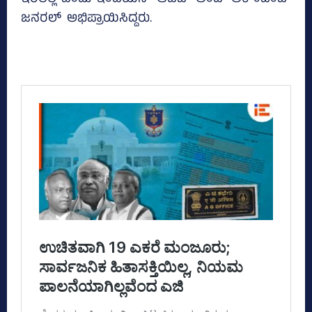
ಇರಲಿಲ್ಲ ಎಂದು ಇಂಡಿಯನ್‌ ಆಡಿಟ್‌ ಅಂಡ್‌ ಅಕೌಂಟೆಂಟ್‌
ಜನರಲ್‌ ಅಭಿಪ್ರಾಯಿಸಿದ್ದರು.