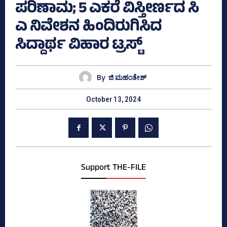
ಪರಿಣಾಮ; 5 ಎಕರೆ ವಿಸ್ತೀರ್ಣದ ಸಿ
ಎ ನಿವೇಶನ ಹಿಂದಿರುಗಿಸಿದ
ಸಿದ್ದಾರ್ಥ ವಿಹಾರ ಟ್ರಸ್ಟ್‌
By
ಜಿ ಮಹಂತೇಶ್
October 13, 2024
Support THE-FILE