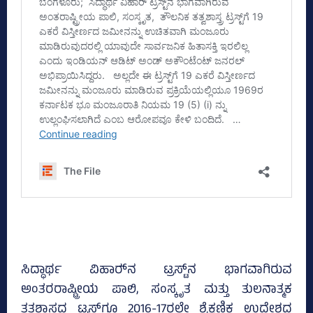
ಸಿದ್ಧಾರ್ಥ ವಿಹಾರ್‍‌ನ ಟ್ರಸ್ಟ್‌ನ ಭಾಗವಾಗಿರುವ
ಅಂತರರಾಷ್ಟ್ರೀಯ ಪಾಲಿ, ಸಂಸ್ಕೃತ ಮತ್ತು ತುಲನಾತ್ಮಕ
ತತ್ವಶಾಸ್ತ್ರದ ಟ್ರಸ್ಟ್‌ಗೂ 2016-17ರಲ್ಲೇ ಶೈಕ್ಷಣಿಕ ಉದ್ದೇಶದ