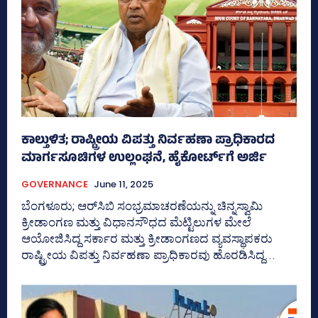
ಕಾಲ್ತುಳಿತ; ರಾಷ್ಟ್ರೀಯ ವಿಪತ್ತು ನಿರ್ವಹಣಾ ಪ್ರಾಧಿಕಾರದ
ಮಾರ್ಗಸೂಚಿಗಳ ಉಲ್ಲಂಘನೆ, ಹೈಕೋರ್ಟ್‌ಗೆ ಅರ್ಜಿ
GOVERNANCE
June 11, 2025
ಬೆಂಗಳೂರು; ಆರ್‍‌ಸಿಬಿ ಸಂಭ್ರಮಾಚರಣೆಯನ್ನು ಚಿನ್ನಸ್ವಾಮಿ
ಕ್ರೀಡಾಂಗಣ ಮತ್ತು ವಿಧಾನಸೌಧದ ಮೆಟ್ಟಿಲುಗಳ ಮೇಲೆ
ಆಯೋಜಿಸಿದ್ದ ಸರ್ಕಾರ ಮತ್ತು ಕ್ರೀಡಾಂಗಣದ ವ್ಯವಸ್ಥಾಪಕರು
ರಾಷ್ಟ್ರೀಯ ವಿಪತ್ತು ನಿರ್ವಹಣಾ ಪ್ರಾಧಿಕಾರವು ಹೊರಡಿಸಿದ್ದ...