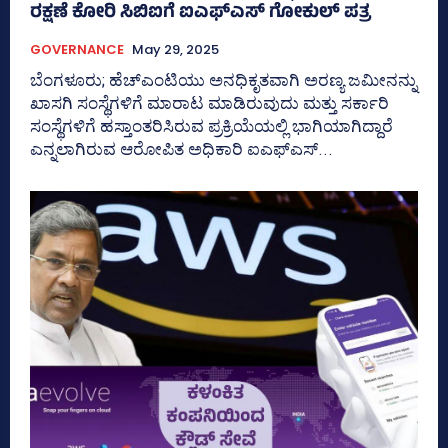
ರಕ್ಷಣೆ ಕೋರಿ ಸಿಬಿಐಗೆ ಐಎಫ್‌ಎಸ್‌ ಗೋಕುಲ್‌ ಪತ್ರ
GOVERNANCE
May 29, 2025
ಬೆಂಗಳೂರು; ಹೆಚ್‌ಎಂಟಿಯು ಅನಧಿಕೃತವಾಗಿ ಅರಣ್ಯ ಜಮೀನನ್ನು
ಖಾಸಗಿ ಸಂಸ್ಥೆಗಳಿಗೆ ಮಾರಾಟ ಮಾಡಿರುವುದು ಮತ್ತು ಸರ್ಕಾರಿ
ಸಂಸ್ಥೆಗಳಿಗೆ ಹಸ್ತಾಂತರಿಸಿರುವ ಪ್ರಕ್ರಿಯೆಯಲ್ಲಿ ಭಾಗಿಯಾಗಿದ್ದಾರೆ
ಎನ್ನಲಾಗಿರುವ ಆರೋಪಿತ ಅಧಿಕಾರಿ ಐಎಫ್‌ಎಸ್‌...