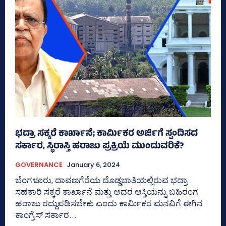
ಭದ್ರಾ ಸಕ್ಕರೆ ಕಾರ್ಖಾನೆ; ಕಾರ್ಮಿಕರ ಅರ್ಜಿಗೆ ಸ್ಪಂದಿಸದ
ಸರ್ಕಾರ, ಸ್ಥಿರಾಸ್ತಿ ಹರಾಜು ಪ್ರಕ್ರಿಯೆ ಮುಂದುವರಿಕೆ?
GOVERNANCE
January 6, 2024
ಬೆಂಗಳೂರು; ದಾವಣಗೆರೆಯ ದೊಡ್ಡಬಾತಿಯಲ್ಲಿರುವ ಭದ್ರಾ
ಸಹಕಾರಿ ಸಕ್ಕರೆ ಕಾರ್ಖಾನೆ ಮತ್ತು ಅದರ ಆಸ್ತಿಯನ್ನು ಬಹಿರಂಗ
ಹರಾಜು ರದ್ದುಪಡಿಸಬೇಕು ಎಂದು ಕಾರ್ಮಿಕರ ಮನವಿಗೆ ಈಗಿನ
ಕಾಂಗ್ರೆಸ್‌ ಸರ್ಕಾರ...