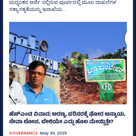
ಮಧ್ಯಂತರ ಅರ್ಜಿ ಸಲ್ಲಿಸುವ ಪೂರ್ವದಲ್ಲಿ ಮೂಲ ದಾಖಲೆಗಳ
ಸತ್ಯಾಸತ್ಯತೆಯನ್ನು ಇಲಾಖೆಯ...
ಹೆಚ್‌ಎಂಟಿ ವಿವಾದ; ಅರಣ್ಯ, ಪರಿಸರಕ್ಕೆ ಘೋರ ಅನ್ಯಾಯ,
ಸೇವಾ ಲೋಪ, ಬೇಲಿಯೇ ಎದ್ದು ಹೊಲ ಮೇಯ್ದಿತ್ತೇ?
GOVERNANCE
May 30, 2025