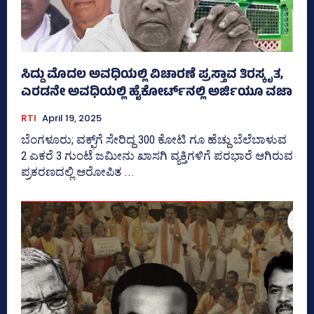
ಸಿದ್ದು ಮೊದಲ ಅವಧಿಯಲ್ಲಿ ವಿಚಾರಣೆ ಪ್ರಸ್ತಾವ ತಿರಸ್ಕೃತ,
ಎರಡನೇ ಅವಧಿಯಲ್ಲಿ ಹೈಕೋರ್ಟ್‌ನಲ್ಲಿ ಅರ್ಜಿಯೂ ವಜಾ
RTI
April 19, 2025
ಬೆಂಗಳೂರು; ವಕ್ಫ್‌ಗೆ ಸೇರಿದ್ದ 300 ಕೋಟಿ ಗೂ ಹೆಚ್ದು ಬೆಲೆಬಾಳುವ
2 ಎಕರೆ 3 ಗುಂಟೆ ಜಮೀನು ಖಾಸಗಿ ವ್ಯಕ್ತಿಗಳಿಗೆ ಪರಭಾರೆ ಆಗಿರುವ
ಪ್ರಕರಣದಲ್ಲಿ ಆರೋಪಿತ ...