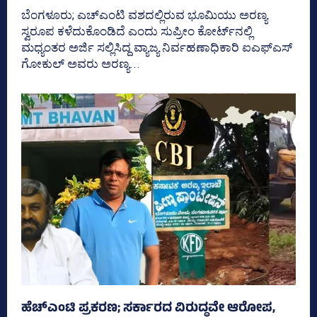
ಬೆಂಗಳೂರು; ಎಚ್‌ಎಂಟಿ ವಶದಲ್ಲಿರುವ ಭೂಮಿಯು ಅರಣ್ಯ
ಸ್ವರೂಪ ಕಳೆದುಕೊಂಡಿದೆ ಎಂದು ಸುಪ್ರೀಂ ಕೋರ್ಟ್‌ನಲ್ಲಿ
ಮಧ್ಯಂತರ ಅರ್ಜಿ ಸಲ್ಲಿಸಿದ್ದ ವ್ಯಾಜ್ಯ ನಿರ್ವಹಣಾಧಿಕಾರಿ ಐಎಫ್‌ಎಸ್‌
ಗೋಕುಲ್‌ ಅವರು ಅರಣ್ಯ...
ಹೆಚ್‌ಎಂಟಿ ಪ್ರಕರಣ; ಸರ್ಕಾರದ ವಿರುದ್ಧವೇ ಆರೋಪ,