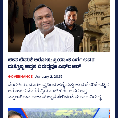
ಜೀವ ಬೆದರಿಕೆ ಆರೋಪ; ಪ್ರಿಯಾಂಕ ಖರ್ಗೆ ಅವರ
ಮತ್ತೊಬ್ಬ ಆಪ್ತನ ವಿರುದ್ಧವೂ ಎಫ್‌ಐಆರ್
GOVERNANCE
January 2, 2025
ಬೆಂಗಳೂರು; ಮಾರಕಾಸ್ತ್ರದಿಂದ ಹಲ್ಲೆ ಮತ್ತು ಜೀವ ಬೆದರಿಕೆ ಒಡ್ಡಿದ
ಆರೋಪದ ಮೇರೆಗೆ ಪ್ರಿಯಾಂಕ್‌ ಖರ್ಗೆ ಅವರ ಆಪ್ತ
ಎನ್ನಲಾಗಿರುವ ರಾಜೀವ್‌ ಜ್ಯಾನೆ ಸೇರಿದಂತೆ ಮೂವರ ವಿರುದ್ಧ...