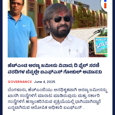
ಹೆಚ್‌ಎಂಟಿ ಅರಣ್ಯ ಜಮೀನು ವಿವಾದ; ದಿ ಫೈಲ್‌ ಸರಣಿ
ವರದಿಗಳ ಬೆನ್ನಲ್ಲೇ ಐಎಫ್‌ಎಸ್‌ ಗೋಕುಲ್‌ ಅಮಾನತು
GOVERNANCE
June 4, 2025
ಬೆಂಗಳೂರು; ಹೆಚ್‌ಎಂಟಿಯು ಅನಧಿಕೃತವಾಗಿ ಅರಣ್ಯ ಜಮೀನನ್ನು
ಖಾಸಗಿ ಸಂಸ್ಥೆಗಳಿಗೆ ಮಾರಾಟ ಮಾಡಿರುವುದು ಮತ್ತು ಸರ್ಕಾರಿ
ಸಂಸ್ಥೆಗಳಿಗೆ ಹಸ್ತಾಂತರಿಸಿರುವ ಪ್ರಕ್ರಿಯೆಯಲ್ಲಿ ಭಾಗಿಯಾಗಿದ್ದಾರೆ
ಎನ್ನಲಾಗಿರುವ ಆರೋಪಿತ ಅಧಿಕಾರಿ ಐಎಫ್‌ಎಸ್‌...