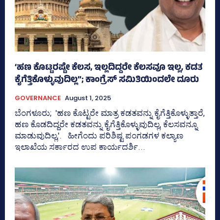
‘ಹಣ ಕೊಟ್ಟರಷ್ಟೇ ಕೆಲಸ, ಇಲ್ಲದಿದ್ದರೇ ಕೆಲಸವೂ ಇಲ್ಲ, ಕಡತ
ಕೈಗೆತ್ತಿಕೊಳ್ಳುವುದಿಲ್ಲ”; ಕಾಂಗ್ರೆಸ್‌ ಸಮಿತಿಯಿಂದಲೇ ದೂರು
GOVERNANCE
August 1, 2025
ಬೆಂಗಳೂರು; 'ಹಣ ಕೊಟ್ಟರೇ ಮಾತ್ರ ಕಡತವನ್ನು ಕೈಗೆತ್ತಿಕೊಳ್ಳುತ್ತಾರೆ,
ಹಣ ಕೊಡದಿದ್ದರೇ ಕಡತವನ್ನು ಕೈಗೆತ್ತಿಕೊಳ್ಳುವುದಿಲ್ಲ, ಕೆಲಸವನ್ನೂ
ಮಾಡುವುದಿಲ್ಲ,'. ಹೀಗೆಂದು ಪರಿಶಿಷ್ಟ ಪಂಗಡಗಳ ಕಲ್ಯಾಣ
ಇಲಾಖೆಯ ಸರ್ಕಾರದ ಉಪ ಕಾರ್ಯದರ್ಶಿ...