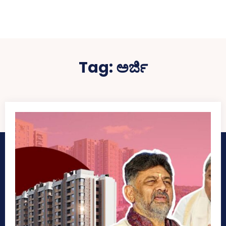
Tag:
ಅರ್ಜಿ