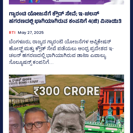
ಗ್ಯಾರಂಟಿ ಯೋಜನೆಗೆ ಕ್ಲೌಡ್‌ ಸೇವೆ; ಇ-ಚಲನ್
ಹಗರಣದಲ್ಲಿ ಭಾಗಿಯಾಗಿರುವ ಕಂಪನಿಗೆ 4(ಜಿ) ವಿನಾಯಿತಿ
RTI
May 27, 2025
ಬೆಂಗಳೂರು; ರಾಜ್ಯದ ಗ್ಯಾರಂಟಿ ಯೋಜನೆಗಳ ಅಪ್ಲಿಕೇಷನ್‌
ಹೋಸ್ಟ್‌ ಮತ್ತು ಕ್ಲೌಡ್‌ ಸೇವೆ ಪಡೆಯಲು ಆಂಧ್ರ ಪ್ರದೇಶದ ಇ-
ಚಲನ್‌ ಹಗರಣದಲ್ಲಿ ಭಾಗಿಯಾಗಿರುವ ಡಾಟಾ ಎವಾಲ್ಯು
ಸೊಲ್ಯೂಷನ್ಸ್‌ ಕಂಪನಿಗೆ...