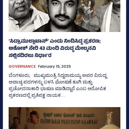
‘ಸಿದ್ರಾಮುಲ್ಲಾಖಾನ್‌’ ಎಂದು ನಿಂದಿಸಿದ್ದ ಪ್ರಕರಣ;
ಅಶೋಕ್‌ ಸೇರಿ 43 ಮಂದಿ ವಿರುದ್ಧ ಮೇಲ್ಮನವಿ
ಸಲ್ಲಿಸದಿರಲು ನಿರ್ಧಾರ
GOVERNANCE
February 15, 2025
ಬೆಂಗಳೂರು; ಮುಖ್ಯಮಂತ್ರಿ ಸಿದ್ದರಾಮಯ್ಯ ಅವರ ವಿರುದ್ದ
ಅವಾಚ್ಯ ಪದಗಳನ್ನು ಬಳಸಿ ಘೋಷಣೆ ಕೂಗಿ ಮತ್ತು
ಪ್ರಚೋದನಾಕಾರಿ ಭಾಷಣ ಮಾಡಿದ್ದಾರೆ ಎಂಬ ಆರೋಪಿತ
ಪ್ರಕರಣದಲ್ಲಿ ಪ್ರತಿಪಕ್ಷ ನಾಯಕ...