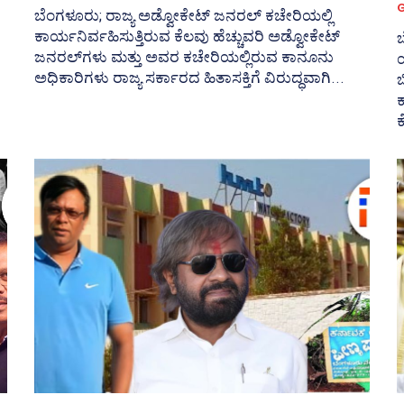
ಬೆಂಗಳೂರು; ರಾಜ್ಯ ಅಡ್ವೋಕೇಟ್ ಜನರಲ್ ಕಚೇರಿಯಲ್ಲಿ
ಕಾರ್ಯನಿರ್ವಹಿಸುತ್ತಿರುವ ಕೆಲವು ಹೆಚ್ಚುವರಿ ಅಡ್ವೋಕೇಟ್‌
ಬ
ಜನರಲ್‌ಗಳು ಮತ್ತು ಅವರ ಕಚೇರಿಯಲ್ಲಿರುವ ಕಾನೂನು
ಅಧಿಕಾರಿಗಳು ರಾಜ್ಯ ಸರ್ಕಾರದ ಹಿತಾಸಕ್ತಿಗೆ ವಿರುದ್ಧವಾಗಿ...
ಬ
ಕ
ಕ