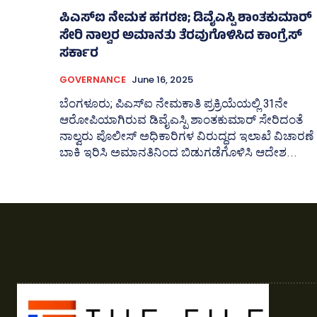
ಪಿಎಸ್‌ಐ ನೇಮಕ ಹಗರಣ; ಡಿವೈಎಸ್ಪಿ ಶಾಂತಕುಮಾರ್
ಸೇರಿ ನಾಲ್ವರ ಅಮಾನತು ತೆರವುಗೊಳಿಸಿದ ಕಾಂಗ್ರೆಸ್‌
ಸರ್ಕಾರ
GOVERNANCE
June 16, 2025
ಬೆಂಗಳೂರು; ಪಿಎಸ್‌ಐ ನೇಮಕಾತಿ ಪ್ರಕ್ರಿಯೆಯಲ್ಲಿ 31ನೇ
ಆರೋಪಿಯಾಗಿರುವ ಡಿವೈಎಸ್ಪಿ ಶಾಂತಕುಮಾರ್ ಸೇರಿದಂತೆ
ನಾಲ್ವರು ಪೊಲೀಸ್‌ ಅಧಿಕಾರಿಗಳ ವಿರುದ್ಧದ ಇಲಾಖೆ ವಿಚಾರಣೆ
ಬಾಕಿ ಇರಿಸಿ ಅಮಾನತಿನಿಂದ ಬಿಡುಗಡೆಗೊಳಿಸಿ ಆದೇಶ...