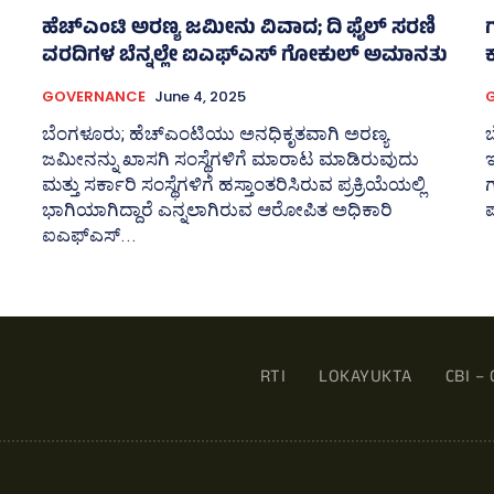
ಹೆಚ್‌ಎಂಟಿ ಅರಣ್ಯ ಜಮೀನು ವಿವಾದ; ದಿ ಫೈಲ್‌ ಸರಣಿ
ವರದಿಗಳ ಬೆನ್ನಲ್ಲೇ ಐಎಫ್‌ಎಸ್‌ ಗೋಕುಲ್‌ ಅಮಾನತು
ಕ
GOVERNANCE
June 4, 2025
ಬೆಂಗಳೂರು; ಹೆಚ್‌ಎಂಟಿಯು ಅನಧಿಕೃತವಾಗಿ ಅರಣ್ಯ
ಬ
ಜಮೀನನ್ನು ಖಾಸಗಿ ಸಂಸ್ಥೆಗಳಿಗೆ ಮಾರಾಟ ಮಾಡಿರುವುದು
ಇ
ಮತ್ತು ಸರ್ಕಾರಿ ಸಂಸ್ಥೆಗಳಿಗೆ ಹಸ್ತಾಂತರಿಸಿರುವ ಪ್ರಕ್ರಿಯೆಯಲ್ಲಿ
ಭಾಗಿಯಾಗಿದ್ದಾರೆ ಎನ್ನಲಾಗಿರುವ ಆರೋಪಿತ ಅಧಿಕಾರಿ
ಪ
ಐಎಫ್‌ಎಸ್‌...
RTI
LOKAYUKTA
CBI – 