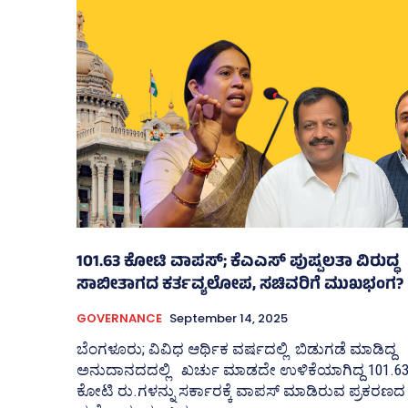
101.63 ಕೋಟಿ ವಾಪಸ್‌; ಕೆಎಎಸ್‌ ಪುಷ್ಪಲತಾ ವಿರುದ್ಧ
ಸಾಬೀತಾಗದ ಕರ್ತವ್ಯಲೋಪ, ಸಚಿವರಿಗೆ ಮುಖಭಂಗ?
GOVERNANCE
September 14, 2025
ಬೆಂಗಳೂರು; ವಿವಿಧ ಆರ್ಥಿಕ ವರ್ಷದಲ್ಲಿ ಬಿಡುಗಡೆ ಮಾಡಿದ್ದ
ಅನುದಾನದದಲ್ಲಿ ಖರ್ಚು ಮಾಡದೇ ಉಳಿಕೆಯಾಗಿದ್ದ 101.6
ಕೋಟಿ ರು.ಗಳನ್ನು ಸರ್ಕಾರಕ್ಕೆ ವಾಪಸ್‌ ಮಾಡಿರುವ ಪ್ರಕರಣದ