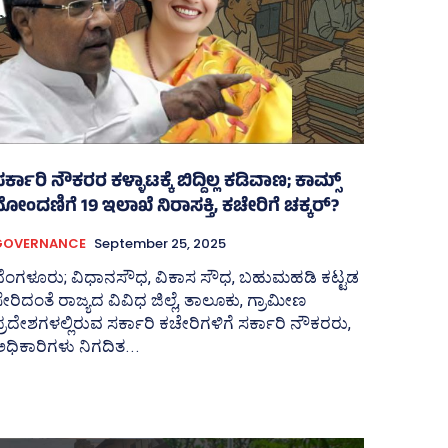
ರ್ಕಾರಿ ನೌಕರರ ಕಳ್ಳಾಟಕ್ಕೆ ಬಿದ್ದಿಲ್ಲ ಕಡಿವಾಣ; ಕಾಮ್ಸ್‌
ೋಂದಣಿಗೆ 19 ಇಲಾಖೆ ನಿರಾಸಕ್ತಿ, ಕಚೇರಿಗೆ ಚಕ್ಕರ್?
GOVERNANCE
September 25, 2025
ಬೆಂಗಳೂರು; ವಿಧಾನಸೌಧ, ವಿಕಾಸ ಸೌಧ, ಬಹುಮಹಡಿ ಕಟ್ಟಡ
ೇರಿದಂತೆ ರಾಜ್ಯದ ವಿವಿಧ ಜಿಲ್ಲೆ, ತಾಲೂಕು, ಗ್ರಾಮೀಣ
್ರದೇಶಗಳಲ್ಲಿರುವ ಸರ್ಕಾರಿ ಕಚೇರಿಗಳಿಗೆ ಸರ್ಕಾರಿ ನೌಕರರು,
ಧಿಕಾರಿಗಳು ನಿಗದಿತ...