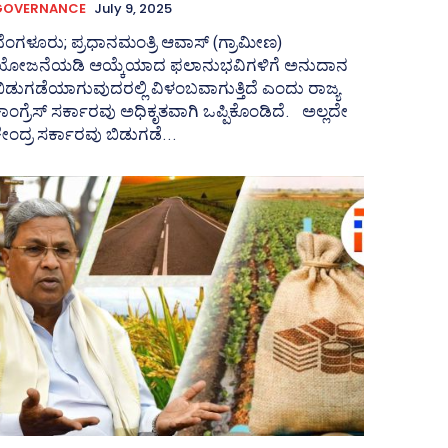
GOVERNANCE
July 9, 2025
ೆಂಗಳೂರು; ಪ್ರಧಾನಮಂತ್ರಿ ಆವಾಸ್‌ (ಗ್ರಾಮೀಣ)
ಯೋಜನೆಯಡಿ ಆಯ್ಕೆಯಾದ ಫಲಾನುಭವಿಗಳಿಗೆ ಅನುದಾನ
ಿಡುಗಡೆಯಾಗುವುದರಲ್ಲಿ ವಿಳಂಬವಾಗುತ್ತಿದೆ ಎಂದು ರಾಜ್ಯ
ಾಂಗ್ರೆಸ್‌ ಸರ್ಕಾರವು ಅಧಿಕೃತವಾಗಿ ಒಪ್ಪಿಕೊಂಡಿದೆ. ಅಲ್ಲದೇ
ೇಂದ್ರ ಸರ್ಕಾರವು ಬಿಡುಗಡೆ...