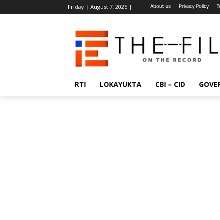
About us
Privacy Policy
T
Friday | August 7, 2026 |
RTI
LOKAYUKTA
CBI – CID
GOVE