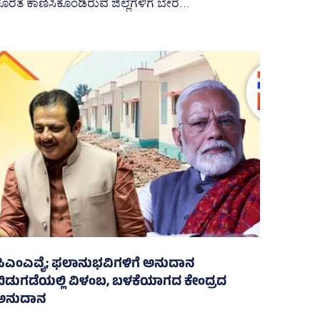
ೊರತೆ ಕಾಣಿಸಿಕೊಂಡಿರುವ ಜಿಲ್ಲೆಗಳಿಗೆ ಬೇರೆ...
ಪಿಎಂಎವೈ; ಫಲಾನುಭವಿಗಳಿಗೆ ಅನುದಾನ
ಬಿಡುಗಡೆಯಲ್ಲಿ ವಿಳಂಬ, ಬಳಕೆಯಾಗದ ಕೇಂದ್ರದ
ಅನುದಾನ