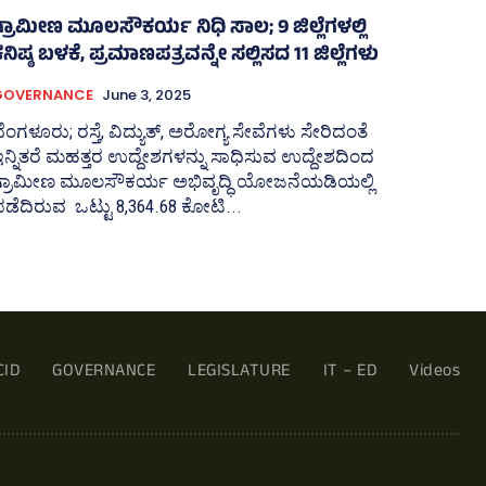
ಗ್ರಾಮೀಣ ಮೂಲಸೌಕರ್ಯ ನಿಧಿ ಸಾಲ; 9 ಜಿಲ್ಲೆಗಳಲ್ಲಿ
ನಿಷ್ಠ ಬಳಕೆ, ಪ್ರಮಾಣಪತ್ರವನ್ನೇ ಸಲ್ಲಿಸದ 11 ಜಿಲ್ಲೆಗಳು
GOVERNANCE
June 3, 2025
ೆಂಗಳೂರು; ರಸ್ತೆ, ವಿದ್ಯುತ್‌, ಅರೋಗ್ಯ ಸೇವೆಗಳು ಸೇರಿದಂತೆ
ನ್ನಿತರೆ ಮಹತ್ತರ ಉದ್ದೇಶಗಳನ್ನು ಸಾಧಿಸುವ ಉದ್ದೇಶದಿಂದ
ಗ್ರಾಮೀಣ ಮೂಲಸೌಕರ್ಯ ಅಭಿವೃದ್ಧಿ ಯೋಜನೆಯಡಿಯಲ್ಲಿ
ಡೆದಿರುವ ಒಟ್ಟು 8,364.68 ಕೋಟಿ...
CID
GOVERNANCE
LEGISLATURE
IT – ED
Videos