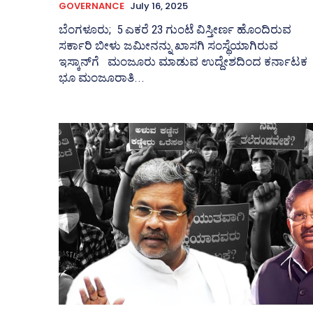
GOVERNANCE
July 16, 2025
ಬೆಂಗಳೂರು; 5 ಎಕರೆ 23 ಗುಂಟೆ ವಿಸ್ತೀರ್ಣ ಹೊಂದಿರುವ
ಸರ್ಕಾರಿ ಬೀಳು ಜಮೀನನ್ನು ಖಾಸಗಿ ಸಂಸ್ಥೆಯಾಗಿರುವ
ಇಸ್ಕಾನ್‌ಗೆ ಮಂಜೂರು ಮಾಡುವ ಉದ್ದೇಶದಿಂದ ಕರ್ನಾಟಕ
ಭೂ ಮಂಜೂರಾತಿ...