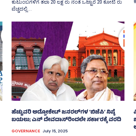
ಕ
ಕುಟುಂಬಗಳಿಗೆ ತಲಾ 20 ಲಕ್ಷ ರು ನಂತೆ ಒಟ್ಟಾರೆ 20 ಕೋಟಿ ರು
ವೆಚ್ಚದಲ್ಲಿ...
ಹೆಚ್ಚುವರಿ ಅಡ್ವೋಕೇಟ್‌ ಜನರಲ್‌ಗಳ ‘ಬಿಜೆಪಿ’ ನಿಷ್ಠೆ
ಬಯಲು; ಎನ್‌ ದೇವದಾಸ್‌ರಿಂದಲೇ ಸರ್ಕಾರಕ್ಕೆ ವರದಿ
GOVERNANCE
July 15, 2025