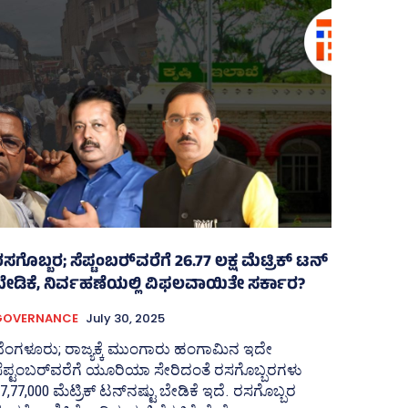
ಸಗೊಬ್ಬರ; ಸೆಪ್ಟಂಬರ್‍‌ವರೆಗೆ 26.77 ಲಕ್ಷ ಮೆಟ್ರಿಕ್‌ ಟನ್
ಬೇಡಿಕೆ, ನಿರ್ವಹಣೆಯಲ್ಲಿ ವಿಫಲವಾಯಿತೇ ಸರ್ಕಾರ?
GOVERNANCE
July 30, 2025
ೆಂಗಳೂರು; ರಾಜ್ಯಕ್ಕೆ ಮುಂಗಾರು ಹಂಗಾಮಿನ ಇದೇ
ೆಪ್ಟಂಬರ್‍‌ವರೆಗೆ ಯೂರಿಯಾ ಸೇರಿದಂತೆ ರಸಗೊಬ್ಬರಗಳು
7,77,000 ಮೆಟ್ರಿಕ್‌ ಟನ್‌ನಷ್ಟು ಬೇಡಿಕೆ ಇದೆ. ರಸಗೊಬ್ಬರ