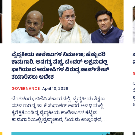
ವೈದ್ಯಕೀಯ ಕಾಲೇಜುಗಳ ನಿರ್ಮಾಣ; ಹೆಚ್ಚುವರಿ
ಸ
ಕಾಮಗಾರಿ, ಅನಗತ್ಯ ವೆಚ್ಚ, ಟೆಂಡರ್ ಅಕ್ರಮದಲ್ಲಿ
ನ
ಭಾಗಿಯಾದ ಆರೋಪಿಗಳ ವಿರುದ್ಧ ಚಾರ್ಜ್‌ಶೀಟ್‌
ತಯಾರಿಸಲು ಆದೇಶ
GOVERNANCE
April 10, 2026
ಸ
ಪ
ಬೆಂಗಳೂರು; ಬಿಜೆಪಿ ಸರ್ಕಾರದಲ್ಲಿ ವೈದ್ಯಕೀಯ ಶಿಕ್ಷಣ
ಅ
ಸಚಿವರಾಗಿದ್ದ ಡಾ ಕೆ ಸುಧಾಕರ್ ಅವರ ಅವಧಿಯಲ್ಲಿ
ಕೈಗೆತ್ತಿಕೊಂಡಿದ್ದ ವೈದ್ಯಕೀಯ ಕಾಲೇಜುಗಳ ಕಟ್ಟಡ
ಕಾಮಗಾರಿಯಲ್ಲಿ ಭ್ರಷ್ಟಾಚಾರ, ನಿಯಮ ಉಲ್ಲಂಘನೆ,...