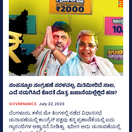
ಸಂಪನ್ಮೂಲ ಸಂಗ್ರಹಣೆ ಸರಳವಲ್ಲ, ಮಿತಿಮೀರಿದೆ ಸಾಲ,
ಎದೆ ನಡುಗಿಸಿದೆ ಕೊರತೆ ಮೊತ್ತ, ಖಜಾನೆಯಲ್ಲೆಲ್ಲಿದೆ ಹಣ?
GOVERNANCE
July 22, 2023
ಬೆಂಗಳೂರು; ಕಳೆದ ಮೇ ತಿಂಗಳಲ್ಲಿ ನಡೆದ ವಿಧಾನಸಭೆ
ಚುನಾವಣೆಯಲ್ಲಿ ಕಾಂಗ್ರೆಸ್ ಪಕ್ಷವು ತನ್ನ ಪ್ರಣಾಣಿಕೆಯಲ್ಲಿ ಐದು
ಗ್ಯಾರಂಟಿಗಳ ಆಶ್ವಾಸನೆ ನೀಡಿತ್ತು. ಇದೀಗ ಅದು ಚುನಾವಣೆಯಲ್ಲಿ