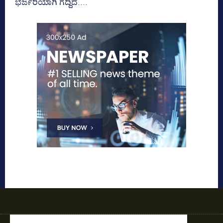
ಭರ್ಜರಿಯಾಗಿ ಗೆದ್ದಿದೆ....