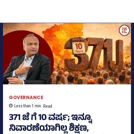
GOVERNANCE
Less than 1
min.
Read
371 ಜೆ ಗೆ 10 ವರ್ಷ; ಇನ್ನೂ
ನಿವಾರಣೆಯಾಗಿಲ್ಲ ಶಿಕ್ಷಣ,