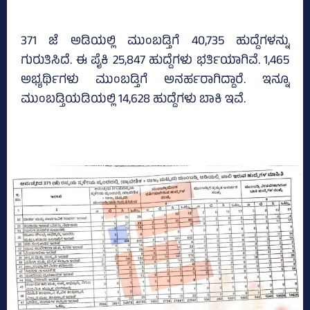
371 ಜೆ ಅಡಿಯಲ್ಲಿ ಮುಂಬಡ್ತಿಗೆ 40,735 ಹುದ್ದೆಗಳನ್ನು
ಗುರುತಿಸಿದೆ. ಈ ಪೈಕಿ 25,847 ಹುದ್ದೆಗಳು ಭರ್ತಿಯಾಗಿವೆ. 1,465
ಅಭ್ಯರ್ಥಿಗಳು ಮುಂಬಡ್ತಿಗೆ ಅನರ್ಹರಾಗಿದ್ದಾರೆ. ಇನ್ನೂ
ಮುಂಬಡ್ತಿಯಡಿಯಲ್ಲಿ 14,628 ಹುದ್ದೆಗಳು ಬಾಕಿ ಇವೆ.