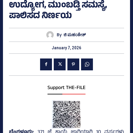
ಉದ್ಯೋಗ, ಮುಂಬಡ್ತಿ ಸಮಸ್ಯೆ,
ಪಾಲಿಸದ ನಿರ್ಣಯ
By
ಜಿ ಮಹಂತೇಶ್
January 7, 2026
Support THE-FILE
ಬೆಂಗಳೂರು;
371 ಜೆ ಕಾಯ್ದೆ ಜಾರಿಯಾಗಿ 10 ವರ್ಷಗಳು