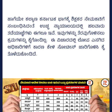
ಹಾಗೆಯೇ ಕಲ್ಯಾಣ ಕರ್ನಾಟಕ ಭಾಗಕ್ಕೆ ಶಿಕ್ಷಕರ ನೇಮಕಾತಿಗೆ
ಸಂಬಂಧಿಸಿದಂತೆ ಉಚ್ಛ ನ್ಯಾಯಾಲಯದಲ್ಲಿ ಹಲವಾರು
ತಡೆಯಾಜ್ಞೆಗಳು ಈಗಲೂ ಇವೆ. ಇವುಗಳನ್ನು ತೆರವುಗೊಳಿಸಲು
ಕ್ರಮಗಳನ್ನು ಕೈಗೊಂಡಿಲ್ಲ. ಈ ವಿಚಾರದಲ್ಲಿ ಲೋಪ ಎಸಗಿದ
ಅಧಿಕಾರಿಗಳಿಗೆ ಕಾರಣ ಕೇಳಿ ನೋಟೀಸ್‌ ಜಾರಿಗೊಳಿಸಿ ಕೈ
ತೊಳೆದುಕೊಂಡಿದೆ.