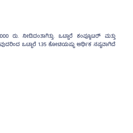
00 ರು. ನೀಡಿದಂತಾಗಿತ್ತು. ಒಟ್ಟಾರೆ ಕಂಪ್ಯೂಟರ್‍‌ ಮತ್ತು
ಿರುವುದರಿಂದ ಒಟ್ಟಾರೆ 1.35 ಕೋಟಿಯಷ್ಟು ಆರ್ಥಿಕ ನಷ್ಟವಾಗಿದೆ