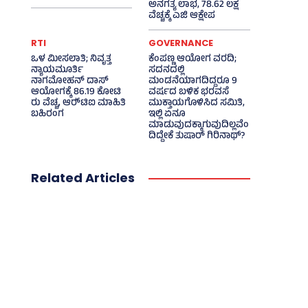
ಅನಗತ್ಯ ಲಾಭ, 78.62 ಲಕ್ಷ
ವೆಚ್ಚಕ್ಕೆ ಎಜಿ ಆಕ್ಷೇಪ
RTI
GOVERNANCE
ಒಳ ಮೀಸಲಾತಿ; ನಿವೃತ್ತ
ಕೆಂಪಣ್ಣ ಆಯೋಗ ವರದಿ;
ನ್ಯಾಯಮೂರ್ತಿ
ಸದನದಲ್ಲಿ
ನಾಗಮೋಹನ್ ದಾಸ್
ಮಂಡನೆಯಾಗದಿದ್ದರೂ 9
ಆಯೋಗಕ್ಕೆ 86.19 ಕೋಟಿ
ವರ್ಷದ ಬಳಿಕ ಭರವಸೆ
ರು ವೆಚ್ಚ, ಆರ್‍‌ಟಿಐ ಮಾಹಿತಿ
ಮುಕ್ತಾಯಗೊಳಿಸಿದ ಸಮಿತಿ,
ಬಹಿರಂಗ
ಇಲ್ಲಿ ಏನೂ
ಮಾಡುವುದಕ್ಕಾಗುವುದಿಲ್ಲವೆಂ
ದಿದ್ದೇಕೆ ತುಷಾರ್ ಗಿರಿನಾಥ್?
Related Articles