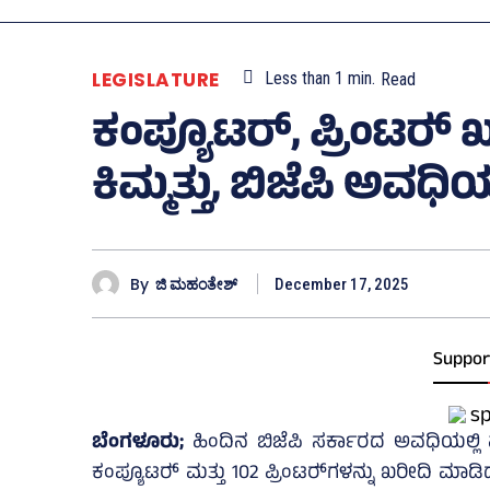
LEGISLATURE
Less than 1
min.
Read
ಕಂಪ್ಯೂಟರ್, ಪ್ರಿಂಟರ್‍‌ ಖ
ಕಿಮ್ಮತ್ತು, ಬಿಜೆಪಿ ಅವಧಿಯ 
By
ಜಿ ಮಹಂತೇಶ್
December 17, 2025
Suppor
ಬೆಂಗಳೂರು;
ಹಿಂದಿನ ಬಿಜೆಪಿ ಸರ್ಕಾರದ ಅವಧಿಯಲ್ಲಿ ಮ
ಕಂಪ್ಯೂಟರ್‍‌ ಮತ್ತು 102 ಪ್ರಿಂಟರ್‍‌ಗಳನ್ನು ಖರೀದಿ ಮಾಡಿದ