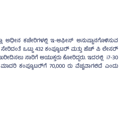
ಲಾ ಅಧೀನ ಕಚೇರಿಗಳಲ್ಲಿ ಇ-ಆಫೀಸ್‌ ಅನುಷ್ಟಾನಗೊಳಿಸುವ
ದಂತೆ ಒಟ್ಟು 432 ಕಂಪ್ಯೂಟರ್‍‌ ಮತ್ತು ಹೆಚ್‌ ಪಿ ಲೇಸರ್‍‌
ನು ಖರೀದಿಸಲು ಸಾರಿಗೆ ಆಯುಕ್ತರು ಕೋರಿದ್ದರು. ಇದರಲ್ಲಿ i7-30
 ಮಾದರಿ ಕಂಪ್ಯೂಟರ್‍‌ಗೆ 70,000 ರು ವೆಚ್ಚವಾಗಲಿದೆ ಎಂದು