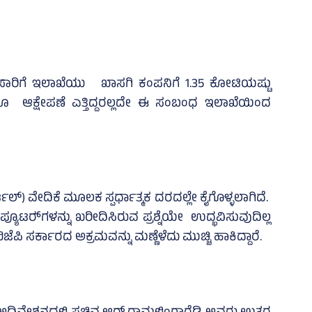
ಿಸಿದ್ದ ಸಾರಿಗೆ ಇಲಾಖೆಯು ಖಾಸಗಿ ಕಂಪನಿಗೆ 1.35 ಕೋಟಿಯಷ್ಟು
ಲರೂ ಆಕ್ಷೇಪಣೆ ಎತ್ತಿದ್ದರಲ್ಲದೇ ಈ ಸಂಬಂಧ ಇಲಾಖೆಯಿಂದ
್‌) ವೇದಿಕೆ ಮೂಲಕ ಸ್ಪರ್ಧಾತ್ಮಕ ದರದಲ್ಲೇ ಕೈಗೊಳ್ಳಲಾಗಿದೆ.
ಪ್ಯೂಟರ್‍‌ಗಳನ್ನು ಖರೀದಿಸಿರುವ ಪ್ರಶ್ನೆಯೇ ಉದ್ಭವಿಸುವುದಿಲ್ಲ
ಪಿ ಸರ್ಕಾರದ ಅಕ್ರಮವನ್ನು ಮಣ್ಣೆಳೆದು ಮುಚ್ಚಿ ಹಾಕಿದ್ದಾರೆ.