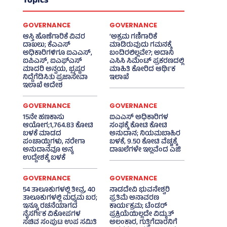
Topics
GOVERNANCE
GOVERNANCE
ಆಸ್ತಿ ಹೊಣೆಗಾರಿಕೆ ವಿವರ
‘ಅಕ್ರಮ ಗಣಿಗಾರಿಕೆ
ದಾಖಲು; ಕೆಎಎಸ್
ಮಾಡಿರುವುದು ಗಮನಕ್ಕೆ
ಅಧಿಕಾರಿಗಳಿಗೂ ಐಎಎಸ್‌,
ಬಂದಿರಲಿಲ್ಲವೇ?; ಅದಾನಿ
ಐಪಿಎಸ್‌, ಐಎಫ್‌ಎಸ್‌
ಎಸಿಸಿ ಸಿಮೆಂಟ್ ಪ್ರಕರಣದಲ್ಲಿ
ಮಾದರಿ ಅನ್ವಯ, ಭ್ರಷ್ಟರ
ಮಾಹಿತಿ ಕೋರಿದ ಆರ್ಥಿಕ
ನಿದ್ದೆಗೆಡಿಸಿತು ಪ್ರಜಾಸೇವಾ
ಇಲಾಖೆ
ಇಲಾಖೆ ಆದೇಶ
GOVERNANCE
GOVERNANCE
15ನೇ ಹಣಕಾಸು
ಐಎಎಸ್‌ ಅಧಿಕಾರಿಗಳ
ಆಯೋಗ;1,764.83 ಕೋಟಿ
ಸಂಘಕ್ಕೆ ಕೋಟಿ ಕೋಟಿ
ಬಳಕೆ ಮಾಡದ
ಅನುದಾನ; ನಿಯಮಬಾಹಿರ
ಪಂಚಾಯ್ತಿಗಳು, ನರೇಗಾ
ಬಳಕೆ, 9.50 ಕೋಟಿ ವೆಚ್ಚಕ್ಕೆ
ಅನುದಾನವೂ ಅನ್ಯ
ದಾಖಲೆಗಳೇ ಇಲ್ಲವೆಂದ ಎಜಿ
ಉದ್ದೇಶಕ್ಕೆ ಬಳಕೆ
GOVERNANCE
GOVERNANCE
54 ತಾಲೂಕುಗಳಲ್ಲಿ ತೀವ್ರ, 40
ನಾಡದೇವಿ ಭುವನೇಶ್ವರಿ
ತಾಲೂಕುಗಳಲ್ಲಿ ಮಧ್ಯಮ ಬರ;
ಪ್ರತಿಮೆ ಅನಾವರಣ
ಇನ್ನೂ ರಚನೆಯಾಗದ
ಕಾರ್ಯಕ್ರಮ; ಟೆಂಡರ್
ನೈಸರ್ಗಿಕ ವಿಕೋಪಗಳ
ಪ್ರಕ್ರಿಯೆಯಿಲ್ಲದೇ ವಿದ್ಯುತ್‌
ಸಚಿವ ಸಂಪುಟ ಉಪ ಸಮಿತಿ
ಅಲಂಕಾರ, ಗುತ್ತಿಗೆದಾರನಿಗೆ