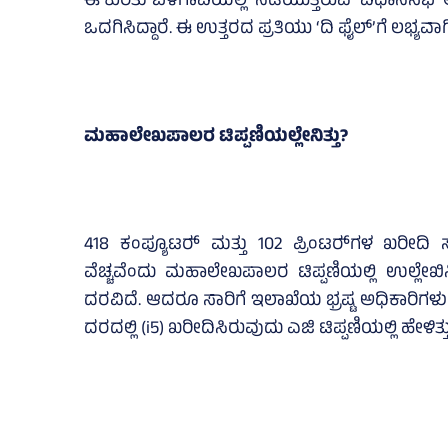
ಈ ಕುರಿತು ಬೆಳಗಾವಿಯಲ್ಲಿ ನಡೆಯುತ್ತಿರುವ ವಿಧಾನಸಭೆ 
ಒದಗಿಸಿದ್ದಾರೆ. ಈ ಉತ್ತರದ ಪ್ರತಿಯು ‘ದಿ ಫೈಲ್‌’ಗೆ ಲಭ್ಯವಾಗ
ಮಹಾಲೇಖಪಾಲರ ಟಿಪ್ಪಣಿಯಲ್ಲೇನಿತ್ತು?
418 ಕಂಪ್ಯೂಟರ್‍‌ ಮತ್ತು 102 ಪ್ರಿಂಟರ್‍‌ಗಳ ಖರೀದಿ
ವೆಚ್ಚವೆಂದು ಮಹಾಲೇಖಪಾಲರ ಟಿಪ್ಪಣಿಯಲ್ಲಿ ಉಲ್ಲೇಖಿಸಿತ
ದರವಿದೆ. ಆದರೂ ಸಾರಿಗೆ ಇಲಾಖೆಯ ಭ್ರಷ್ಟ ಅಧಿಕಾರಿಗಳು ಕಂಪ್
ದರದಲ್ಲಿ (i5) ಖರೀದಿಸಿರುವುದು ಎಜಿ ಟಿಪ್ಪಣಿಯಲ್ಲಿ ಹೇಳಿತ್ತು