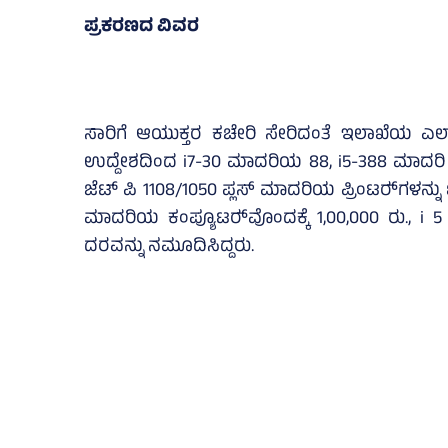
ಪ್ರಕರಣದ ವಿವರ
ಸಾರಿಗೆ ಆಯುಕ್ತರ ಕಚೇರಿ ಸೇರಿದಂತೆ ಇಲಾಖೆಯ ಎಲ್
ಉದ್ದೇಶದಿಂದ i7-30 ಮಾದರಿಯ 88, i5-388 ಮಾದರಿ ಸೇರಿ
ಜೆಟ್‌ ಪಿ 1108/1050 ಪ್ಲಸ್‌ ಮಾದರಿಯ ಪ್ರಿಂಟರ್‍‌ಗಳನ್
ಮಾದರಿಯ ಕಂಪ್ಯೂಟರ್‍‌ವೊಂದಕ್ಕೆ 1,00,000 ರು., i 5
ದರವನ್ನು ನಮೂದಿಸಿದ್ದರು.