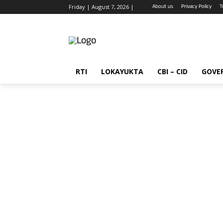
About us
Privacy Policy
T
Friday | August 7, 2026 |
RTI
LOKAYUKTA
CBI – CID
GOVE