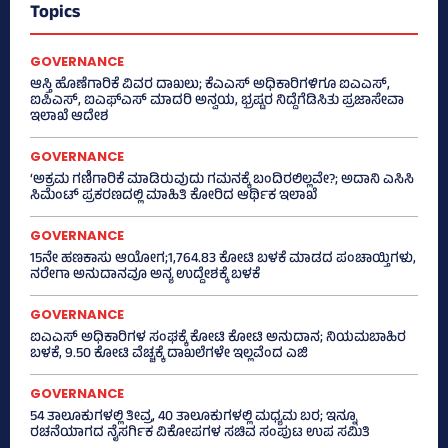
Topics
GOVERNANCE
ಆಸ್ತಿ ಹೊಣೆಗಾರಿಕೆ ವಿವರ ದಾಖಲು; ಕೆಎಎಸ್ ಅಧಿಕಾರಿಗಳಿಗೂ ಐಎಎಸ್‌,
ಐಪಿಎಸ್‌, ಐಎಫ್‌ಎಸ್‌ ಮಾದರಿ ಅನ್ವಯ, ಭ್ರಷ್ಟರ ನಿದ್ದೆಗೆಡಿಸಿತು ಪ್ರಜಾಸೇವಾ
ಇಲಾಖೆ ಆದೇಶ
GOVERNANCE
‘ಅಕ್ರಮ ಗಣಿಗಾರಿಕೆ ಮಾಡಿರುವುದು ಗಮನಕ್ಕೆ ಬಂದಿರಲಿಲ್ಲವೇ?; ಅದಾನಿ ಎಸಿಸಿ
ಸಿಮೆಂಟ್ ಪ್ರಕರಣದಲ್ಲಿ ಮಾಹಿತಿ ಕೋರಿದ ಆರ್ಥಿಕ ಇಲಾಖೆ
GOVERNANCE
15ನೇ ಹಣಕಾಸು ಆಯೋಗ;1,764.83 ಕೋಟಿ ಬಳಕೆ ಮಾಡದ ಪಂಚಾಯ್ತಿಗಳು,
ನರೇಗಾ ಅನುದಾನವೂ ಅನ್ಯ ಉದ್ದೇಶಕ್ಕೆ ಬಳಕೆ
GOVERNANCE
ಐಎಎಸ್‌ ಅಧಿಕಾರಿಗಳ ಸಂಘಕ್ಕೆ ಕೋಟಿ ಕೋಟಿ ಅನುದಾನ; ನಿಯಮಬಾಹಿರ
ಬಳಕೆ, 9.50 ಕೋಟಿ ವೆಚ್ಚಕ್ಕೆ ದಾಖಲೆಗಳೇ ಇಲ್ಲವೆಂದ ಎಜಿ
GOVERNANCE
54 ತಾಲೂಕುಗಳಲ್ಲಿ ತೀವ್ರ, 40 ತಾಲೂಕುಗಳಲ್ಲಿ ಮಧ್ಯಮ ಬರ; ಇನ್ನೂ
ರಚನೆಯಾಗದ ನೈಸರ್ಗಿಕ ವಿಕೋಪಗಳ ಸಚಿವ ಸಂಪುಟ ಉಪ ಸಮಿತಿ