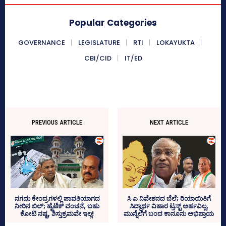
Popular Categories
GOVERNANCE
LEGISLATURE
RTI
LOKAYUKTA
CBI/CID
IT/ED
PREVIOUS ARTICLE
NEXT ARTICLE
ನಗದು ಕೇಂದ್ರಗಳಲ್ಲಿ ಪಾವತಿಯಾಗದ
ಸಿ ಎ ನಿವೇಶನದ ಬೆಲೆ; ರಿಯಾಯಿತಿಗೆ
ನೀರಿನ ಬಿಲ್‌; ಹೈಟೆಕ್‌ ವಂಚನೆ, ಬಹು
ಸಿದ್ದಾರ್ಥ ವಿಹಾರ ಟ್ರಸ್ಟ್‌ ಅರ್ಹವಿಲ್ಲ,
ಕೋಟಿ ನಷ್ಟ, ಶಿಸ್ತುಕ್ರಮವೇ ಇಲ್ಲ!
ಮುನ್ನೆಲೆಗೆ ಬಂದ ಕಾನೂನು ಅಭಿಪ್ರಾಯ