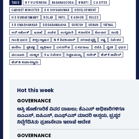
TAGS
B Y VIJYENDRA
BASANAGOUDA
BYARTI
C A SITES
CABINET MINISTER
D K SHIVAKUMAR
DEVELOPMENT
H D KUMARSWAMY
KOLAR
PATIL
R ASHOK
RULES
S R UMASHANKAR
SIDDARAMAIAHA
SURESH
URBAN
YATNAL
ಆರ್‌ ಅಶೋಕ್‌
ಇಲಾಖೆ
ಉಚಿತ
ಉಸ್ತುವಾರಿ
ಕರ್ನಾಟಕ
ಕೋಲಾರ
ಗಾಂಧಿ
ಗಾಂಧಿ ಭವನ
ಚಿಕ್ಕಬಳ್ಳಾಪುರ
ಡಿ ಕೆ ಶಿವಕುಮಾರ್
ನಗರಾಭಿವೃದ್ಧಿ
ನಷ್ಟ
ನಿವೇಶನ
ಪಾಟೀಲ
ಪ್ರತಿಪಕ್ಷ
ಪ್ರಾಧಿಕಾರ
ಬಸನಗೌಡ
ಬಸವರಾಜು
ಬಿಜೆಪಿ
ಬೈರತಿ
ಭವನ
ಮಂಜೂರು
ಯತ್ನಾಳ
ಸಿ ಎ ನಿವೇಶನ
ಸಿದ್ದರಾಮಯ್ಯ
ಸುರೇಶ್‌
ಹೆಚ್‌ ಕೆ ಪಾಟೀಲ್‌
ಹೆಚ್‌ ಡಿ ಕುಮಾರಸ್ವಾಮಿ
Hot this week
GOVERNANCE
ಆಸ್ತಿ ಹೊಣೆಗಾರಿಕೆ ವಿವರ ದಾಖಲು; ಕೆಎಎಸ್ ಅಧಿಕಾರಿಗಳಿಗೂ
ಐಎಎಸ್‌, ಐಪಿಎಸ್‌, ಐಎಫ್‌ಎಸ್‌ ಮಾದರಿ ಅನ್ವಯ, ಭ್ರಷ್ಟರ
ನಿದ್ದೆಗೆಡಿಸಿತು ಪ್ರಜಾಸೇವಾ ಇಲಾಖೆ ಆದೇಶ
GOVERNANCE