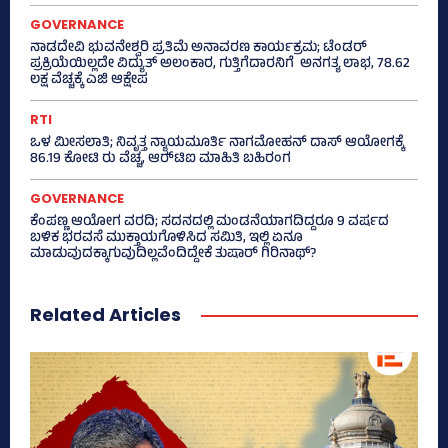
GOVERNANCE
ನಾಡದೇವಿ ಭುವನೇಶ್ವರಿ ಪ್ರತಿಮೆ ಅನಾವರಣ ಕಾರ್ಯಕ್ರಮ; ಟೆಂಡರ್
ಪ್ರಕ್ರಿಯೆಯಿಲ್ಲದೇ ವಿದ್ಯುತ್‌ ಅಲಂಕಾರ, ಗುತ್ತಿಗೆದಾರನಿಗೆ ಅನಗತ್ಯ ಲಾಭ, 78.62
ಲಕ್ಷ ವೆಚ್ಚಕ್ಕೆ ಎಜಿ ಆಕ್ಷೇಪ
RTI
ಒಳ ಮೀಸಲಾತಿ; ನಿವೃತ್ತ ನ್ಯಾಯಮೂರ್ತಿ ನಾಗಮೋಹನ್ ದಾಸ್ ಆಯೋಗಕ್ಕೆ
86.19 ಕೋಟಿ ರು ವೆಚ್ಚ, ಆರ್‍‌ಟಿಐ ಮಾಹಿತಿ ಬಹಿರಂಗ
GOVERNANCE
ಕೆಂಪಣ್ಣ ಆಯೋಗ ವರದಿ; ಸದನದಲ್ಲಿ ಮಂಡನೆಯಾಗದಿದ್ದರೂ 9 ವರ್ಷದ
ಬಳಿಕ ಭರವಸೆ ಮುಕ್ತಾಯಗೊಳಿಸಿದ ಸಮಿತಿ, ಇಲ್ಲಿ ಏನೂ
ಮಾಡುವುದಕ್ಕಾಗುವುದಿಲ್ಲವೆಂದಿದ್ದೇಕೆ ತುಷಾರ್ ಗಿರಿನಾಥ್?
Related Articles