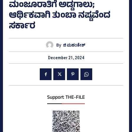
ಮಂಜೂರಾತಿಗೆ ಅಡ್ಡಗಾಲು;
ಆರ್ಥಿಕವಾಗಿ ತುಂಬಾ ನಷ್ಟವೆಂದ
ಸರ್ಕಾರ
By
ಜಿ ಮಹಂತೇಶ್
December 21, 2024
Support THE-FILE