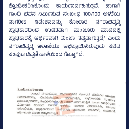
ಕ್ರೋಢೀಕರಿಸಿಕೊಂಡು ಕಾರ್ಯನಿರ್ವಹಿಸುತ್ತಿವೆ. ಹಾಗಾಗಿ
ಗಾಂಧಿ ಭವನ ನಿರ್ಮಿಸುವ ಸಂಬಂಧ 100/100 ಅಳತೆಯ
ನಾಗರೀಕ ನಿವೇಶನವನ್ನು ಕೋಲಾರ ನಗರಾಭಿವೃದ್ಧಿ
ಪ್ರಾಧಿಕಾರದಿಂದ ಉಚಿತವಾಗಿ ಮಂಜೂರು ಮಾಡಿದಲ್ಲಿ
ಪ್ರಾಧಿಕಾರಕ್ಕೆ ಆರ್ಥಿಕವಾಗಿ ತುಂಬಾ ನಷ್ಟವಾಗುತ್ತದೆ,’ ಎಂದು
ನಗರಾಭಿವೃದ್ಧಿ ಇಲಾಖೆಯು ಅಭಿಪ್ರಾಯಿಸಿರುವುದು ಸಚಿವ
ಸಂಪುಟ ಟಿಪ್ಪಣಿ ಹಾಳೆಯಿಂದ ಗೊತ್ತಾಗಿದೆ.