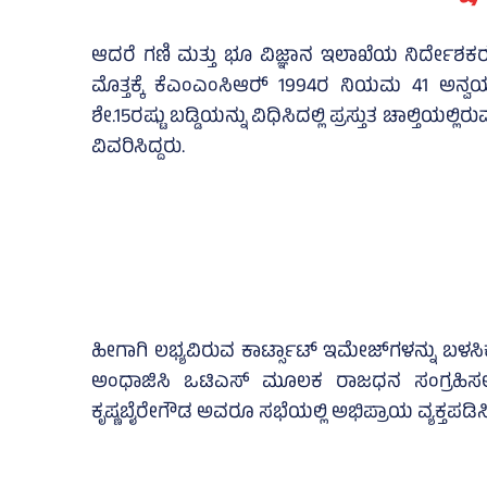
ಆದರೆ ಗಣಿ ಮತ್ತು ಭೂ ವಿಜ್ಞಾನ ಇಲಾಖೆಯ ನಿರ್ದೇಶಕ
ಮೊತ್ತಕ್ಕೆ ಕೆಎಂಎಂಸಿಆರ್‍‌ 1994ರ ನಿಯಮ 41 ಅನ್ವ
ಶೇ.15ರಷ್ಟು ಬಡ್ಡಿಯನ್ನು ವಿಧಿಸಿದಲ್ಲಿ ಪ್ರಸ್ತುತ ಚಾಲ್ತಿಯಲ್
ವಿವರಿಸಿದ್ದರು.
ಹೀಗಾಗಿ ಲಭ್ಯವಿರುವ ಕಾರ್ಟ್ಸಾಟ್‌ ಇಮೇಜ್‌ಗಳನ್ನು ಬಳಸಿಕ
ಅಂಧಾಜಿಸಿ ಒಟಿಎಸ್‌ ಮೂಲಕ ರಾಜಧನ ಸಂಗ್ರಹಿಸ
ಕೃಷ್ಣಬೈರೇಗೌಡ ಅವರೂ ಸಭೆಯಲ್ಲಿ ಅಭಿಪ್ರಾಯ ವ್ಯಕ್ತಪಡಿಸಿ