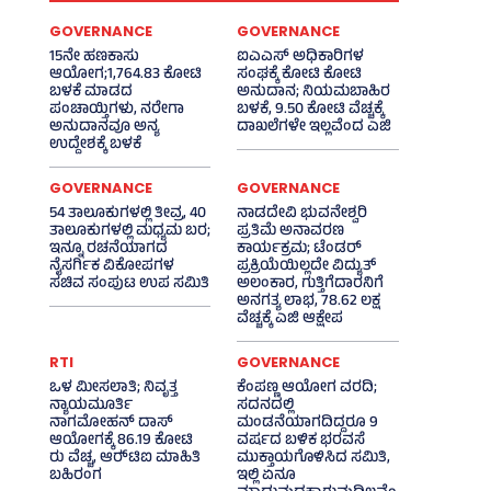
GOVERNANCE
GOVERNANCE
15ನೇ ಹಣಕಾಸು
ಐಎಎಸ್‌ ಅಧಿಕಾರಿಗಳ
ಆಯೋಗ;1,764.83 ಕೋಟಿ
ಸಂಘಕ್ಕೆ ಕೋಟಿ ಕೋಟಿ
ಬಳಕೆ ಮಾಡದ
ಅನುದಾನ; ನಿಯಮಬಾಹಿರ
ಪಂಚಾಯ್ತಿಗಳು, ನರೇಗಾ
ಬಳಕೆ, 9.50 ಕೋಟಿ ವೆಚ್ಚಕ್ಕೆ
ಅನುದಾನವೂ ಅನ್ಯ
ದಾಖಲೆಗಳೇ ಇಲ್ಲವೆಂದ ಎಜಿ
ಉದ್ದೇಶಕ್ಕೆ ಬಳಕೆ
GOVERNANCE
GOVERNANCE
54 ತಾಲೂಕುಗಳಲ್ಲಿ ತೀವ್ರ, 40
ನಾಡದೇವಿ ಭುವನೇಶ್ವರಿ
ತಾಲೂಕುಗಳಲ್ಲಿ ಮಧ್ಯಮ ಬರ;
ಪ್ರತಿಮೆ ಅನಾವರಣ
ಇನ್ನೂ ರಚನೆಯಾಗದ
ಕಾರ್ಯಕ್ರಮ; ಟೆಂಡರ್
ನೈಸರ್ಗಿಕ ವಿಕೋಪಗಳ
ಪ್ರಕ್ರಿಯೆಯಿಲ್ಲದೇ ವಿದ್ಯುತ್‌
ಸಚಿವ ಸಂಪುಟ ಉಪ ಸಮಿತಿ
ಅಲಂಕಾರ, ಗುತ್ತಿಗೆದಾರನಿಗೆ
ಅನಗತ್ಯ ಲಾಭ, 78.62 ಲಕ್ಷ
ವೆಚ್ಚಕ್ಕೆ ಎಜಿ ಆಕ್ಷೇಪ
RTI
GOVERNANCE
ಒಳ ಮೀಸಲಾತಿ; ನಿವೃತ್ತ
ಕೆಂಪಣ್ಣ ಆಯೋಗ ವರದಿ;
ನ್ಯಾಯಮೂರ್ತಿ
ಸದನದಲ್ಲಿ
ನಾಗಮೋಹನ್ ದಾಸ್
ಮಂಡನೆಯಾಗದಿದ್ದರೂ 9
ಆಯೋಗಕ್ಕೆ 86.19 ಕೋಟಿ
ವರ್ಷದ ಬಳಿಕ ಭರವಸೆ
ರು ವೆಚ್ಚ, ಆರ್‍‌ಟಿಐ ಮಾಹಿತಿ
ಮುಕ್ತಾಯಗೊಳಿಸಿದ ಸಮಿತಿ,
ಬಹಿರಂಗ
ಇಲ್ಲಿ ಏನೂ