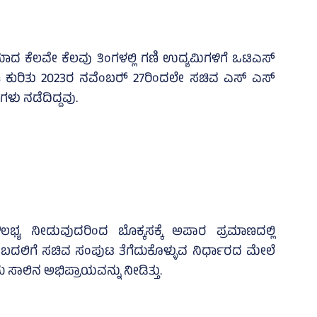
ದ ಕೆಲವೇ ಕೆಲವು ತಿಂಗಳಲ್ಲಿ ಗಣಿ ಉದ್ಯಮಿಗಳಿಗೆ ಒಟಿಎಸ್‌
ಈ ಕುರಿತು 2023ರ ನವೆಂಬರ್‍‌ 27ರಿಂದಲೇ ಸಚಿವ ಎಸ್‌ ಎಸ್‌
ೆಗಳು ನಡೆದಿದ್ದವು.
್ಯ ನೀಡುವುದರಿಂದ ಬೊಕ್ಕಸಕ್ಕೆ ಅಪಾರ ಪ್ರಮಾಣದಲ್ಲಿ
್ಲ. ಬದಲಿಗೆ ಸಚಿವ ಸಂಪುಟ ತೆಗೆದುಕೊಳ್ಳುವ ನಿರ್ಧಾರದ ಮೇಲೆ
ಸಾಲಿನ ಅಭಿಪ್ರಾಯವನ್ನು ನೀಡಿತ್ತು.