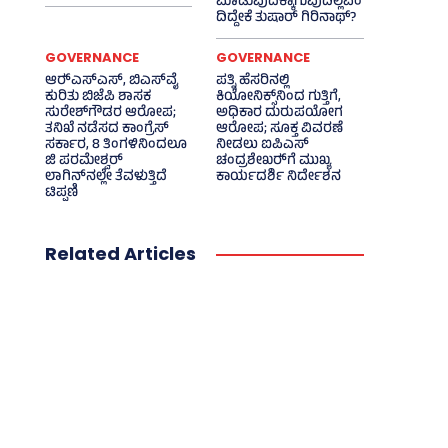
ಮಾಡುವುದಕ್ಕಾಗುವುದಿಲ್ಲವೆಂ
ದಿದ್ದೇಕೆ ತುಷಾರ್ ಗಿರಿನಾಥ್?
GOVERNANCE
GOVERNANCE
ಆರ್‍‌ಎಸ್‌ಎಸ್‌, ಬಿಎಸ್‌ವೈ
ಪತ್ನಿ ಹೆಸರಿನಲ್ಲಿ
ಕುರಿತು ಬಿಜೆಪಿ ಶಾಸಕ
ಕಿಯೋನಿಕ್ಸ್‌ನಿಂದ ಗುತ್ತಿಗೆ,
ಸುರೇಶ್‌ಗೌಡರ ಆರೋಪ;
ಅಧಿಕಾರ ದುರುಪಯೋಗ
ತನಿಖೆ ನಡೆಸದ ಕಾಂಗ್ರೆಸ್‌
ಆರೋಪ; ಸೂಕ್ತ ವಿವರಣೆ
ಸರ್ಕಾರ, 8 ತಿಂಗಳಿನಿಂದಲೂ
ನೀಡಲು ಐಪಿಎಸ್‌
ಜಿ ಪರಮೇಶ್ವರ್
ಚಂದ್ರಶೇಖರ್‍‌ಗೆ ಮುಖ್ಯ
ಲಾಗಿನ್‌ನಲ್ಲೇ ತೆವಳುತ್ತಿದೆ
ಕಾರ್ಯದರ್ಶಿ ನಿರ್ದೇಶನ
ಟಿಪ್ಪಣಿ
Related Articles