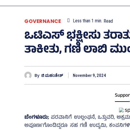
GOVERNANCE
Less than 1
min.
Read
ಒಟಿಎಸ್‌ ಭಕ್ಷೀಸು ತರಾ
ತಾಕೀತು, ಗಣಿ ಲಾಬಿ ಮ
By
ಜಿ ಮಹಂತೇಶ್
November 9, 2024
Suppor
ಬೆಂಗಳೂರು;
ಪರವಾನಿಗೆ ಉಲ್ಲಂಘನೆ, ಒತ್ತುವರಿ, ಅಕ್ರಮ
ಅಪೂರ್ಣಗೊಂಡಿದ್ದರೂ ಸಹ ಗಣಿ ಉದ್ಯಮಿ, ಕಂಪನಿಗಳಿಗೆ 