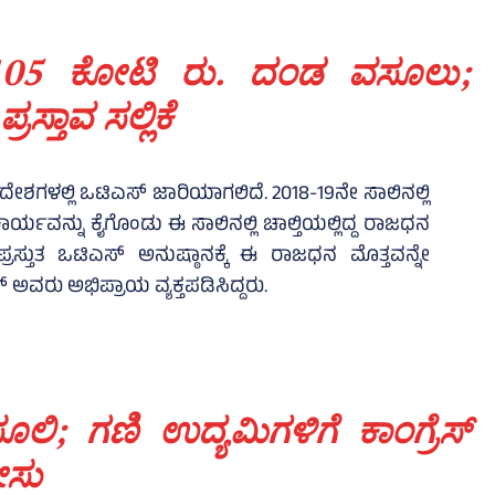
 6,105 ಕೋಟಿ ರು. ದಂಡ ವಸೂಲು;
ರಸ್ತಾವ ಸಲ್ಲಿಕೆ
ಗೆ ಪ್ರದೇಶಗಳಲ್ಲಿ ಒಟಿಎಸ್‌ ಜಾರಿಯಾಗಲಿದೆ. 2018-19ನೇ ಸಾಲಿನಲ್ಲಿ
ವೆ ಕಾರ್ಯವನ್ನು ಕೈಗೊಂಡು ಈ ಸಾಲಿನಲ್ಲಿ ಚಾಲ್ತಿಯಲ್ಲಿದ್ದ ರಾಜಧನ
್ರಸ್ತುತ ಒಟಿಎಸ್‌ ಅನುಷ್ಠಾನಕ್ಕೆ ಈ ರಾಜಧನ ಮೊತ್ತವನ್ನೇ
ಅವರು ಅಭಿಪ್ರಾಯ ವ್ಯಕ್ತಪಡಿಸಿದ್ದರು.
; ಗಣಿ ಉದ್ಯಮಿಗಳಿಗೆ ಕಾಂಗ್ರೆಸ್‌
ೀಸು