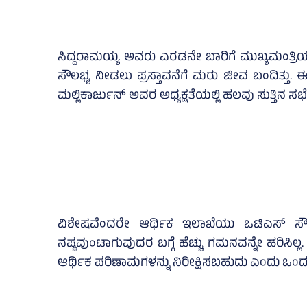
ಸಿದ್ದರಾಮಯ್ಯ ಅವರು ಎರಡನೇ ಬಾರಿಗೆ ಮುಖ್ಯಮಂತ್ರಿಯಾ
ಸೌಲಭ್ಯ ನೀಡಲು ಪ್ರಸ್ತಾವನೆಗೆ ಮರು ಜೀವ ಬಂದಿತ್ತು. 
ಮಲ್ಲಿಕಾರ್ಜುನ್‌ ಅವರ ಅಧ್ಯಕ್ಷತೆಯಲ್ಲಿ ಹಲವು ಸುತ್ತಿನ ಸಭ
ವಿಶೇಷವೆಂದರೇ ಆರ್ಥಿಕ ಇಲಾಖೆಯು ಒಟಿಎಸ್‌ ಸೌಲಭ
ನಷ್ಟವುಂಟಾಗುವುದರ ಬಗ್ಗೆ ಹೆಚ್ಚು ಗಮನವನ್ನೇ ಹರಿಸಿಲ
ಆರ್ಥಿಕ ಪರಿಣಾಮಗಳನ್ನು ನಿರೀಕ್ಷಿಸಬಹುದು ಎಂದು ಒಂದು 