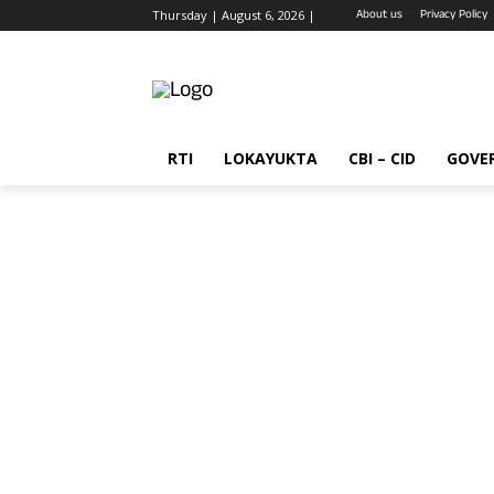
About us
Privacy Policy
Thursday | August 6, 2026 |
RTI
LOKAYUKTA
CBI – CID
GOVE