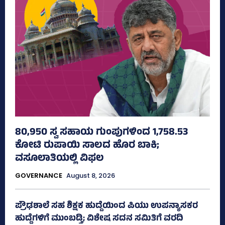
80,950 ಸ್ವ ಸಹಾಯ ಗುಂಪುಗಳಿಂದ 1,758.53
ಕೋಟಿ ರುಪಾಯಿ ಸಾಲದ ಹೊರ ಬಾಕಿ;
ವಸೂಲಾತಿಯಲ್ಲಿ ವಿಫಲ
GOVERNANCE
August 8, 2026
ಪ್ರೌಢಶಾಲೆ ಸಹ ಶಿಕ್ಷಕ ಹುದ್ದೆಯಿಂದ ಪಿಯು ಉಪನ್ಯಾಸಕರ
ಹುದ್ದೆಗಳಿಗೆ ಮುಂಬಡ್ತಿ; ವಿಶೇಷ ಸದನ ಸಮಿತಿಗೆ ವರದಿ