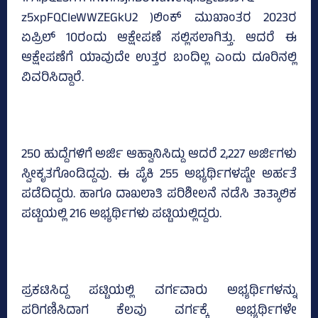
z5xpFQCIeWWZEGkU2 )ಲಿಂಕ್‌ ಮುಖಾಂತರ 2023ರ
ಏಪ್ರಿಲ್‌ 10ರಂದು ಆಕ್ಷೇಪಣೆ ಸಲ್ಲಿಸಲಾಗಿತ್ತು. ಆದರೆ ಈ
ಆಕ್ಷೇಪಣೆಗೆ ಯಾವುದೇ ಉತ್ತರ ಬಂದಿಲ್ಲ ಎಂದು ದೂರಿನಲ್ಲಿ
ವಿವರಿಸಿದ್ದಾರೆ.
250 ಹುದ್ದೆಗಳಿಗೆ ಅರ್ಜಿ ಆಹ್ವಾನಿಸಿದ್ದು ಆದರೆ 2,227 ಅರ್ಜಿಗಳು
ಸ್ವೀಕೃತಗೊಂಡಿದ್ದವು. ಈ ಪೈಕಿ 255 ಅಭ್ಯರ್ಥಿಗಳಷ್ಟೇ ಅರ್ಹತೆ
ಪಡೆದಿದ್ದರು. ಹಾಗೂ ದಾಖಲಾತಿ ಪರಿಶೀಲನೆ ನಡೆಸಿ ತಾತ್ಕಾಲಿಕ
ಪಟ್ಟಿಯಲ್ಲಿ 216 ಅಭ್ಯರ್ಥಿಗಳು ಪಟ್ಟಿಯಲ್ಲಿದ್ದರು.
ಪ್ರಕಟಿಸಿದ್ದ ಪಟ್ಟಿಯಲ್ಲಿ ವರ್ಗವಾರು ಅಭ್ಯರ್ಥಿಗಳನ್ನು
ಪರಿಗಣಿಸಿದಾಗ ಕೆಲವು ವರ್ಗಕ್ಕೆ ಅಭ್ಯರ್ಥಿಗಳೇ