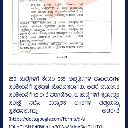
250 ಹುದ್ದೆಗಳಿಗೆ ಕೇವಲ 255 ಅಭ್ಯರ್ಥಿಗಳ ದಾಖಲಾತಿಗಳ
ಪರಿಶೀಲನೆಗೆ ಪ್ರಕಟಣೆ ಹೊರಡಿಸಲಾಗಿತ್ತು. ಆದರೆ ದಾಖಲಾತಿ
ಪರಿಶೀಲನೆಗೆ 1;2 ರಂತೆ ಪರಿಗಣಿಸಿಲ್ಲ. ಈ ಹುದ್ದೆಗಳಿಗೆ ಸ್ಪರ್ಧಾತ್ಮಕ
ಪರೀಕ್ಷೆ ನಡೆಸಿ ತಾತ್ಕಾಲಿಕ ಅಂಕಗಳ ಪಟ್ಟಿಯನ್ನು
ಪ್ರಕಟಿಸಲಾಗಿತ್ತು. ಅದರಂತೆ
(https;//docs.google.com/forms/d/e
1FAIpQLSfH14RWinJjhBOWaWe1qx­SgtBJJJTQ­