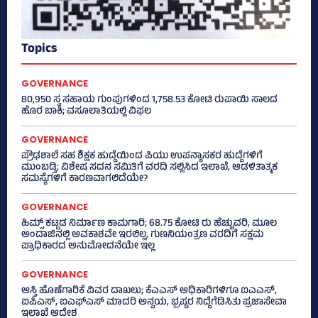
Topics
GOVERNANCE
80,950 ಸ್ವ ಸಹಾಯ ಗುಂಪುಗಳಿಂದ 1,758.53 ಕೋಟಿ ರುಪಾಯಿ ಸಾಲದ
ಹೊರ ಬಾಕಿ; ವಸೂಲಾತಿಯಲ್ಲಿ ವಿಫಲ
GOVERNANCE
ಪ್ರೌಢಶಾಲೆ ಸಹ ಶಿಕ್ಷಕ ಹುದ್ದೆಯಿಂದ ಪಿಯು ಉಪನ್ಯಾಸಕರ ಹುದ್ದೆಗಳಿಗೆ
ಮುಂಬಡ್ತಿ; ವಿಶೇಷ ಸದನ ಸಮಿತಿಗೆ ವರದಿ ಸಲ್ಲಿಸಿದ ಇಲಾಖೆ, ಆಡಳಿತಾತ್ಮಕ
ಸಮಸ್ಯೆಗಳಿಗೆ ಕಾರಣವಾಗಲಿದೆಯೇ?
GOVERNANCE
ಹಿಮ್ಸ್‌ ಕಟ್ಟಡ ನಿರ್ಮಾಣ ಕಾಮಗಾರಿ; 68.75 ಕೋಟಿ ರು ಹೆಚ್ಚುವರಿ, ಮೂಲ
ಅಂದಾಜಿನಲ್ಲಿ ಅವಕಾಶವೇ ಇರಲಿಲ್ಲ, ಗುಣನಿಯಂತ್ರಣ ವರದಿಗೆ ಸಕ್ಷಮ
ಪ್ರಾಧಿಕಾರದ ಅನುಮೋದನೆಯೇ ಇಲ್ಲ
GOVERNANCE
ಆಸ್ತಿ ಹೊಣೆಗಾರಿಕೆ ವಿವರ ದಾಖಲು; ಕೆಎಎಸ್ ಅಧಿಕಾರಿಗಳಿಗೂ ಐಎಎಸ್‌,
ಐಪಿಎಸ್‌, ಐಎಫ್‌ಎಸ್‌ ಮಾದರಿ ಅನ್ವಯ, ಭ್ರಷ್ಟರ ನಿದ್ದೆಗೆಡಿಸಿತು ಪ್ರಜಾಸೇವಾ
ಇಲಾಖೆ ಆದೇಶ