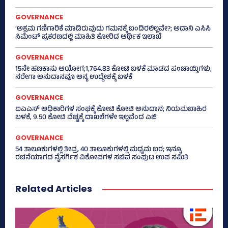
GOVERNANCE
‘ಅಕ್ರಮ ಗಣಿಗಾರಿಕೆ ಮಾಡಿರುವುದು ಗಮನಕ್ಕೆ ಬಂದಿರಲಿಲ್ಲವೇ?; ಅದಾನಿ ಎಸಿಸಿ
ಸಿಮೆಂಟ್ ಪ್ರಕರಣದಲ್ಲಿ ಮಾಹಿತಿ ಕೋರಿದ ಆರ್ಥಿಕ ಇಲಾಖೆ
GOVERNANCE
15ನೇ ಹಣಕಾಸು ಆಯೋಗ;1,764.83 ಕೋಟಿ ಬಳಕೆ ಮಾಡದ ಪಂಚಾಯ್ತಿಗಳು,
ನರೇಗಾ ಅನುದಾನವೂ ಅನ್ಯ ಉದ್ದೇಶಕ್ಕೆ ಬಳಕೆ
GOVERNANCE
ಐಎಎಸ್‌ ಅಧಿಕಾರಿಗಳ ಸಂಘಕ್ಕೆ ಕೋಟಿ ಕೋಟಿ ಅನುದಾನ; ನಿಯಮಬಾಹಿರ
ಬಳಕೆ, 9.50 ಕೋಟಿ ವೆಚ್ಚಕ್ಕೆ ದಾಖಲೆಗಳೇ ಇಲ್ಲವೆಂದ ಎಜಿ
GOVERNANCE
54 ತಾಲೂಕುಗಳಲ್ಲಿ ತೀವ್ರ, 40 ತಾಲೂಕುಗಳಲ್ಲಿ ಮಧ್ಯಮ ಬರ; ಇನ್ನೂ
ರಚನೆಯಾಗದ ನೈಸರ್ಗಿಕ ವಿಕೋಪಗಳ ಸಚಿವ ಸಂಪುಟ ಉಪ ಸಮಿತಿ
Related Articles