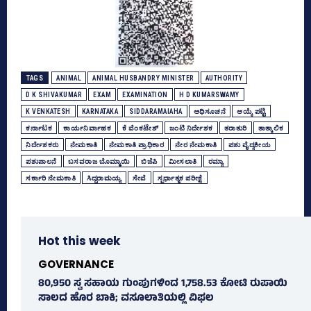
TAGS
ANIMAL
ANIMAL HUSBANDRY MINISTER
AUTHORITY
D K SHIVAKUMAR
EXAM
EXAMINATION
H D KUMARSWAMY
K VENKATESH
KARNATAKA
SIDDARAMAIAHA
ಅಧಿಸೂಚನೆ
ಆಯ್ಕೆ ಪಟ್ಟಿ
ಕರ್ನಾಟಕ
ಕಾರ್ಯನಿರ್ವಾಹಕ
ಕೆ ವೆಂಕಟೇಶ್‌
ಜಂಟಿ ನಿರ್ದೇಶಕ
ತರಾತುರಿ
ತಾತ್ಕಾಲಿಕ
ನಿರ್ದೇಶಕರು
ನೇಮಕಾತಿ
ನೇಮಕಾತಿ ಪ್ರಾಧಿಕಾರ
ನೇರ ನೇಮಕಾತಿ
ಪಶು ವೈದ್ಯಕೀಯ
ಪಶುಪಾಲನೆ
ಬಸವರಾಜ ಬೊಮ್ಮಾಯಿ
ಬಿಜೆಪಿ
ಮೀಸಲಾತಿ
ರಮ್ಯಾ
ಸರ್ಕಾರಿ ನೇಮಕಾತಿ
ಸಿದ್ದರಾಮಯ್ಯ
ಸೇವೆ
ಸ್ಪರ್ಧಾತ್ಮಕ ಪರೀಕ್ಷೆ
Hot this week
GOVERNANCE
80,950 ಸ್ವ ಸಹಾಯ ಗುಂಪುಗಳಿಂದ 1,758.53 ಕೋಟಿ ರುಪಾಯಿ
ಸಾಲದ ಹೊರ ಬಾಕಿ; ವಸೂಲಾತಿಯಲ್ಲಿ ವಿಫಲ