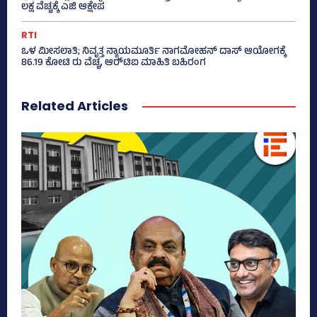
ಲಕ್ಷ ವೆಚ್ಚಕ್ಕೆ ಎಜಿ ಆಕ್ಷೇಪ
RTI
ಒಳ ಮೀಸಲಾತಿ; ನಿವೃತ್ತ ನ್ಯಾಯಮೂರ್ತಿ ನಾಗಮೋಹನ್ ದಾಸ್ ಆಯೋಗಕ್ಕೆ
86.19 ಕೋಟಿ ರು ವೆಚ್ಚ, ಆರ್‍‌ಟಿಐ ಮಾಹಿತಿ ಬಹಿರಂಗ
Related Articles