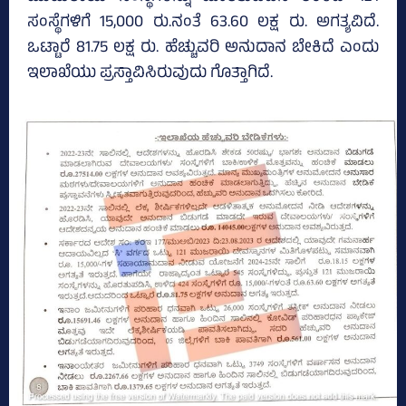
ಸಂಸ್ಥೆಗಳಿಗೆ 15,000 ರು.ನಂತೆ 63.60 ಲಕ್ಷ ರು. ಅಗತ್ಯವಿದೆ.
ಒಟ್ಟಾರೆ 81.75 ಲಕ್ಷ ರು. ಹೆಚ್ಚುವರಿ ಅನುದಾನ ಬೇಕಿದೆ ಎಂದು
ಇಲಾಖೆಯು ಪ್ರಸ್ತಾವಿಸಿರುವುದು ಗೊತ್ತಾಗಿದೆ.