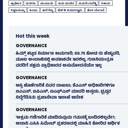
ಪ್ರಾಧಿಕಾರ
ಮಠಗಳು
ಮುಜರಾಯಿ
ರಾಮ ಮಂದಿರ
ರಾಮಲಿಂಗಾರೆಡ್ಡಿ
ಸಹಾಯ
ಸಿದ್ದರಾಮಯ್ಯ
ಹಿಂದೂ
ಹುಲಿಗೆಮ್ಮ
ಹೆಚ್‌ ಡಿ ಕುಮಾರಸ್ವಾಮಿ
ಹೊಸ ಯೋಜನೆ
Hot this week
GOVERNANCE
ಹಿಮ್ಸ್‌ ಕಟ್ಟಡ ನಿರ್ಮಾಣ ಕಾಮಗಾರಿ; 68.75 ಕೋಟಿ ರು ಹೆಚ್ಚುವರಿ,
ಮೂಲ ಅಂದಾಜಿನಲ್ಲಿ ಅವಕಾಶವೇ ಇರಲಿಲ್ಲ, ಗುಣನಿಯಂತ್ರಣ
ವರದಿಗೆ ಸಕ್ಷಮ ಪ್ರಾಧಿಕಾರದ ಅನುಮೋದನೆಯೇ ಇಲ್ಲ
GOVERNANCE
ಆಸ್ತಿ ಹೊಣೆಗಾರಿಕೆ ವಿವರ ದಾಖಲು; ಕೆಎಎಸ್ ಅಧಿಕಾರಿಗಳಿಗೂ
ಐಎಎಸ್‌, ಐಪಿಎಸ್‌, ಐಎಫ್‌ಎಸ್‌ ಮಾದರಿ ಅನ್ವಯ, ಭ್ರಷ್ಟರ
ನಿದ್ದೆಗೆಡಿಸಿತು ಪ್ರಜಾಸೇವಾ ಇಲಾಖೆ ಆದೇಶ
GOVERNANCE
‘ಅಕ್ರಮ ಗಣಿಗಾರಿಕೆ ಮಾಡಿರುವುದು ಗಮನಕ್ಕೆ ಬಂದಿರಲಿಲ್ಲವೇ?;
ಅದಾನಿ ಎಸಿಸಿ ಸಿಮೆಂಟ್ ಪ್ರಕರಣದಲ್ಲಿ ಮಾಹಿತಿ ಕೋರಿದ ಆರ್ಥಿಕ