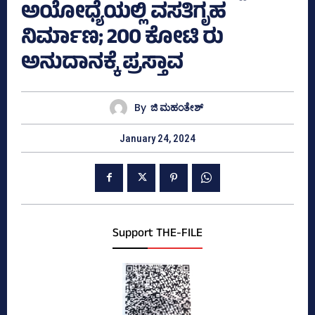
ಅಯೋಧ್ಯೆಯಲ್ಲಿ ವಸತಿಗೃಹ
ನಿರ್ಮಾಣ; 200 ಕೋಟಿ ರು
ಅನುದಾನಕ್ಕೆ ಪ್ರಸ್ತಾವ
By
ಜಿ ಮಹಂತೇಶ್
January 24, 2024
Support THE-FILE