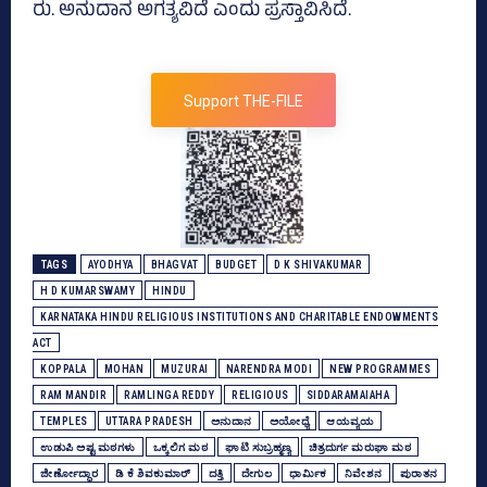
ರು. ಅನುದಾನ ಅಗತ್ಯವಿದೆ ಎಂದು ಪ್ರಸ್ತಾವಿಸಿದೆ.
Support THE-FILE
TAGS
AYODHYA
BHAGVAT
BUDGET
D K SHIVAKUMAR
H D KUMARSWAMY
HINDU
KARNATAKA HINDU RELIGIOUS INSTITUTIONS AND CHARITABLE ENDOWMENTS
ACT
KOPPALA
MOHAN
MUZURAI
NARENDRA MODI
NEW PROGRAMMES
RAM MANDIR
RAMLINGA REDDY
RELIGIOUS
SIDDARAMAIAHA
TEMPLES
UTTARA PRADESH
ಅನುದಾನ
ಅಯೋಧ್ಯೆ
ಆಯವ್ಯಯ
ಉಡುಪಿ ಅಷ್ಟ ಮಠಗಳು
ಒಕ್ಕಲಿಗ ಮಠ
ಘಾಟಿ ಸುಬ್ರಹ್ಮಣ್ಯ
ಚಿತ್ರದುರ್ಗ ಮರುಘಾ ಮಠ
ಜೀರ್ಣೋದ್ಧಾರ
ಡಿ ಕೆ ಶಿವಕುಮಾರ್
ದತ್ತಿ
ದೇಗುಲ
ಧಾರ್ಮಿಕ
ನಿವೇಶನ
ಪುರಾತನ