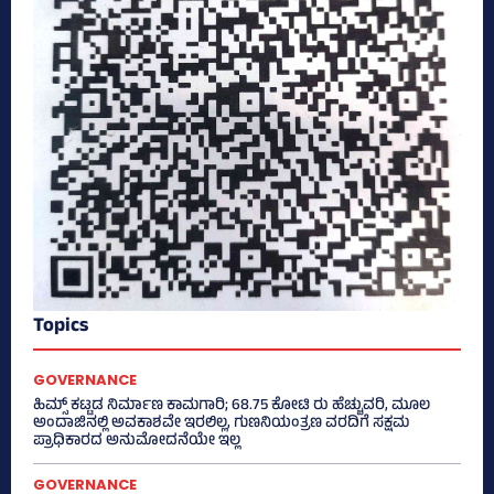
Topics
GOVERNANCE
ಹಿಮ್ಸ್‌ ಕಟ್ಟಡ ನಿರ್ಮಾಣ ಕಾಮಗಾರಿ; 68.75 ಕೋಟಿ ರು ಹೆಚ್ಚುವರಿ, ಮೂಲ
ಅಂದಾಜಿನಲ್ಲಿ ಅವಕಾಶವೇ ಇರಲಿಲ್ಲ, ಗುಣನಿಯಂತ್ರಣ ವರದಿಗೆ ಸಕ್ಷಮ
ಪ್ರಾಧಿಕಾರದ ಅನುಮೋದನೆಯೇ ಇಲ್ಲ
GOVERNANCE