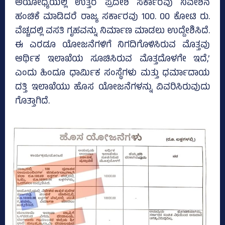
ಅಯೋಧ್ಯೆಯಲ್ಲಿ ಉತ್ತರ ಪ್ರದೇಶ ಸರ್ಕಾರವು ನಿವೇಶನ
ಹಂಚಿಕೆ ಮಾಡಿದರೆ ರಾಜ್ಯ ಸರ್ಕಾರವು 100. 00 ಕೋಟಿ ರು.
ವೆಚ್ಚದಲ್ಲಿ ವಸತಿ ಗೃಹವನ್ನು ನಿರ್ಮಾಣ ಮಾಡಲು ಉದ್ದೇಶಿಸಿದೆ.
ಈ ಎರಡೂ ಯೋಜನೆಗಳಿಗೆ ನಿಗದಿಗೊಳಿಸಿರುವ ಮೊತ್ತವು
ಆರ್ಥಿಕ ಇಲಾಖೆಯ ಸೂಚಿಸಿರುವ ಮೊತ್ತದೊಳಗೇ ಇದೆ,’
ಎಂದು ಹಿಂದೂ ಧಾರ್ಮಿಕ ಸಂಸ್ಥೆಗಳು ಮತ್ತು ಧರ್ಮಾದಾಯ
ದತ್ತಿ ಇಲಾಖೆಯು ಹೊಸ ಯೋಜನೆಗಳನ್ನು ವಿವರಿಸಿರುವುದು
ಗೊತ್ತಾಗಿದೆ.