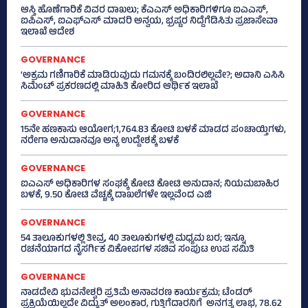
ಆಸ್ತಿ ಹೊಣೆಗಾರಿಕೆ ವಿವರ ದಾಖಲು; ಕೆಎಎಸ್ ಅಧಿಕಾರಿಗಳಿಗೂ ಐಎಎಸ್‌,
ಐಪಿಎಸ್‌, ಐಎಫ್‌ಎಸ್‌ ಮಾದರಿ ಅನ್ವಯ, ಭ್ರಷ್ಟರ ನಿದ್ದೆಗೆಡಿಸಿತು ಪ್ರಜಾಸೇವಾ
ಇಲಾಖೆ ಆದೇಶ
GOVERNANCE
‘ಅಕ್ರಮ ಗಣಿಗಾರಿಕೆ ಮಾಡಿರುವುದು ಗಮನಕ್ಕೆ ಬಂದಿರಲಿಲ್ಲವೇ?; ಅದಾನಿ ಎಸಿಸಿ
ಸಿಮೆಂಟ್ ಪ್ರಕರಣದಲ್ಲಿ ಮಾಹಿತಿ ಕೋರಿದ ಆರ್ಥಿಕ ಇಲಾಖೆ
GOVERNANCE
15ನೇ ಹಣಕಾಸು ಆಯೋಗ;1,764.83 ಕೋಟಿ ಬಳಕೆ ಮಾಡದ ಪಂಚಾಯ್ತಿಗಳು,
ನರೇಗಾ ಅನುದಾನವೂ ಅನ್ಯ ಉದ್ದೇಶಕ್ಕೆ ಬಳಕೆ
GOVERNANCE
ಐಎಎಸ್‌ ಅಧಿಕಾರಿಗಳ ಸಂಘಕ್ಕೆ ಕೋಟಿ ಕೋಟಿ ಅನುದಾನ; ನಿಯಮಬಾಹಿರ
ಬಳಕೆ, 9.50 ಕೋಟಿ ವೆಚ್ಚಕ್ಕೆ ದಾಖಲೆಗಳೇ ಇಲ್ಲವೆಂದ ಎಜಿ
GOVERNANCE
54 ತಾಲೂಕುಗಳಲ್ಲಿ ತೀವ್ರ, 40 ತಾಲೂಕುಗಳಲ್ಲಿ ಮಧ್ಯಮ ಬರ; ಇನ್ನೂ
ರಚನೆಯಾಗದ ನೈಸರ್ಗಿಕ ವಿಕೋಪಗಳ ಸಚಿವ ಸಂಪುಟ ಉಪ ಸಮಿತಿ
GOVERNANCE
ನಾಡದೇವಿ ಭುವನೇಶ್ವರಿ ಪ್ರತಿಮೆ ಅನಾವರಣ ಕಾರ್ಯಕ್ರಮ; ಟೆಂಡರ್
ಪ್ರಕ್ರಿಯೆಯಿಲ್ಲದೇ ವಿದ್ಯುತ್‌ ಅಲಂಕಾರ, ಗುತ್ತಿಗೆದಾರನಿಗೆ ಅನಗತ್ಯ ಲಾಭ, 78.62