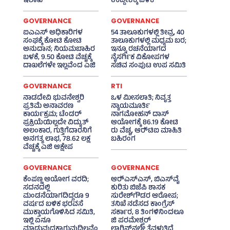
ಇಲಾಖೆ
ಉದ್ದೇಶಕ್ಕೆ ಬಳಕೆ
GOVERNANCE
GOVERNANCE
ಐಎಎಸ್‌ ಅಧಿಕಾರಿಗಳ
54 ತಾಲೂಕುಗಳಲ್ಲಿ ತೀವ್ರ, 40
ಸಂಘಕ್ಕೆ ಕೋಟಿ ಕೋಟಿ
ತಾಲೂಕುಗಳಲ್ಲಿ ಮಧ್ಯಮ ಬರ;
ಅನುದಾನ; ನಿಯಮಬಾಹಿರ
ಇನ್ನೂ ರಚನೆಯಾಗದ
ಬಳಕೆ, 9.50 ಕೋಟಿ ವೆಚ್ಚಕ್ಕೆ
ನೈಸರ್ಗಿಕ ವಿಕೋಪಗಳ
ದಾಖಲೆಗಳೇ ಇಲ್ಲವೆಂದ ಎಜಿ
ಸಚಿವ ಸಂಪುಟ ಉಪ ಸಮಿತಿ
GOVERNANCE
RTI
ನಾಡದೇವಿ ಭುವನೇಶ್ವರಿ
ಒಳ ಮೀಸಲಾತಿ; ನಿವೃತ್ತ
ಪ್ರತಿಮೆ ಅನಾವರಣ
ನ್ಯಾಯಮೂರ್ತಿ
ಕಾರ್ಯಕ್ರಮ; ಟೆಂಡರ್
ನಾಗಮೋಹನ್ ದಾಸ್
ಪ್ರಕ್ರಿಯೆಯಿಲ್ಲದೇ ವಿದ್ಯುತ್‌
ಆಯೋಗಕ್ಕೆ 86.19 ಕೋಟಿ
ಅಲಂಕಾರ, ಗುತ್ತಿಗೆದಾರನಿಗೆ
ರು ವೆಚ್ಚ, ಆರ್‍‌ಟಿಐ ಮಾಹಿತಿ
ಅನಗತ್ಯ ಲಾಭ, 78.62 ಲಕ್ಷ
ಬಹಿರಂಗ
ವೆಚ್ಚಕ್ಕೆ ಎಜಿ ಆಕ್ಷೇಪ
GOVERNANCE
GOVERNANCE
ಕೆಂಪಣ್ಣ ಆಯೋಗ ವರದಿ;
ಆರ್‍‌ಎಸ್‌ಎಸ್‌, ಬಿಎಸ್‌ವೈ
ಸದನದಲ್ಲಿ
ಕುರಿತು ಬಿಜೆಪಿ ಶಾಸಕ
ಮಂಡನೆಯಾಗದಿದ್ದರೂ 9
ಸುರೇಶ್‌ಗೌಡರ ಆರೋಪ;
ವರ್ಷದ ಬಳಿಕ ಭರವಸೆ
ತನಿಖೆ ನಡೆಸದ ಕಾಂಗ್ರೆಸ್‌
ಮುಕ್ತಾಯಗೊಳಿಸಿದ ಸಮಿತಿ,
ಸರ್ಕಾರ, 8 ತಿಂಗಳಿನಿಂದಲೂ
ಇಲ್ಲಿ ಏನೂ
ಜಿ ಪರಮೇಶ್ವರ್
ಮಾಡುವುದಕ್ಕಾಗುವುದಿಲ್ಲವೆಂ
ಲಾಗಿನ್‌ನಲ್ಲೇ ತೆವಳುತ್ತಿದೆ