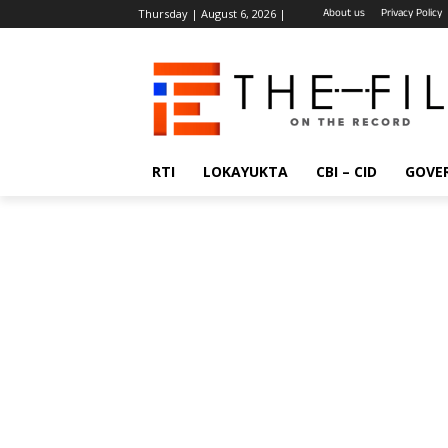
About us
Privacy Policy
Thursday | August 6, 2026 |
RTI
LOKAYUKTA
CBI – CID
GOVE