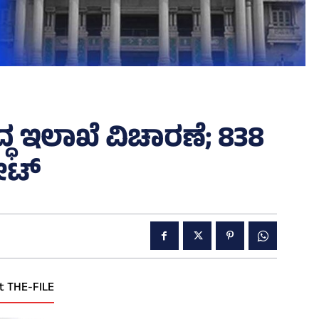
್ಧ ಇಲಾಖೆ ವಿಚಾರಣೆ; 838
ೀಟ್‌
t THE-FILE