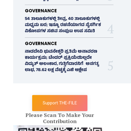
GOVERNANCE
54 ತಾಲೂಕುಗಳಲ್ಲಿ ತೀವ್ರ, 40 ತಾಲೂಕುಗಳಲ್ಲಿ
ಮಧ್ಯಮ ಬರ; ಇನ್ನೂ ರಚನೆಯಾಗದ ನೈಸರ್ಗಿಕ
ವಿಕೋಪಗಳ ಸಚಿವ ಸಂಪುಟ ಉಪ ಸಮಿತಿ
GOVERNANCE
ನಾಡದೇವಿ ಭುವನೇಶ್ವರಿ ಪ್ರತಿಮೆ ಅನಾವರಣ
ಕಾರ್ಯಕ್ರಮ; ಟೆಂಡರ್ ಪ್ರಕ್ರಿಯೆಯಿಲ್ಲದೇ
ವಿದ್ಯುತ್‌ ಅಲಂಕಾರ, ಗುತ್ತಿಗೆದಾರನಿಗೆ ಅನಗತ್ಯ
ಲಾಭ, 78.62 ಲಕ್ಷ ವೆಚ್ಚಕ್ಕೆ ಎಜಿ ಆಕ್ಷೇಪ
Support THE-FILE
Please Scan To Make Your
Contribution