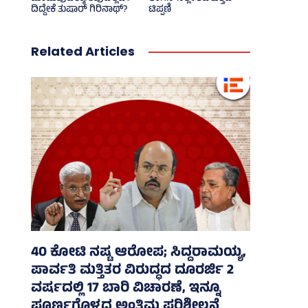
ದಿದ್ದೇಕೆ ತುಷಾರ್ ಗಿರಿನಾಥ್?
ಟಿಪ್ಪಣಿ
Related Articles
40 ಕೋಟಿ ನಷ್ಟ ಆರೋಪ; ಸಿದ್ದರಾಮಯ್ಯ,
ಪಾರ್ವತಿ ಮತ್ತಿತರ ವಿರುದ್ಧದ ದೂರರ್ಜಿ 2
ವರ್ಷದಲ್ಲಿ 17 ಬಾರಿ ವಿಚಾರಣೆ, ಇನ್ನೂ
ಪೂರ್ಣಗೊಳ್ಳದ ಅಂತಿಮ ಪರಿಶೀಲನೆ