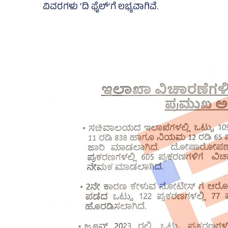
ವಿವರಗಳು ‘ದಿ ಫೈಲ್‌’ಗೆ ಲಭ್ಯವಾಗಿವೆ.