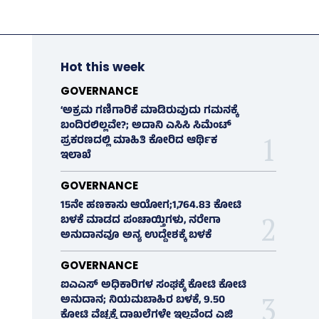
Hot this week
GOVERNANCE
‘ಅಕ್ರಮ ಗಣಿಗಾರಿಕೆ ಮಾಡಿರುವುದು ಗಮನಕ್ಕೆ
ಬಂದಿರಲಿಲ್ಲವೇ?; ಅದಾನಿ ಎಸಿಸಿ ಸಿಮೆಂಟ್
ಪ್ರಕರಣದಲ್ಲಿ ಮಾಹಿತಿ ಕೋರಿದ ಆರ್ಥಿಕ
ಇಲಾಖೆ
GOVERNANCE
15ನೇ ಹಣಕಾಸು ಆಯೋಗ;1,764.83 ಕೋಟಿ
ಬಳಕೆ ಮಾಡದ ಪಂಚಾಯ್ತಿಗಳು, ನರೇಗಾ
ಅನುದಾನವೂ ಅನ್ಯ ಉದ್ದೇಶಕ್ಕೆ ಬಳಕೆ
GOVERNANCE
ಐಎಎಸ್‌ ಅಧಿಕಾರಿಗಳ ಸಂಘಕ್ಕೆ ಕೋಟಿ ಕೋಟಿ
ಅನುದಾನ; ನಿಯಮಬಾಹಿರ ಬಳಕೆ, 9.50
ಕೋಟಿ ವೆಚ್ಚಕ್ಕೆ ದಾಖಲೆಗಳೇ ಇಲ್ಲವೆಂದ ಎಜಿ