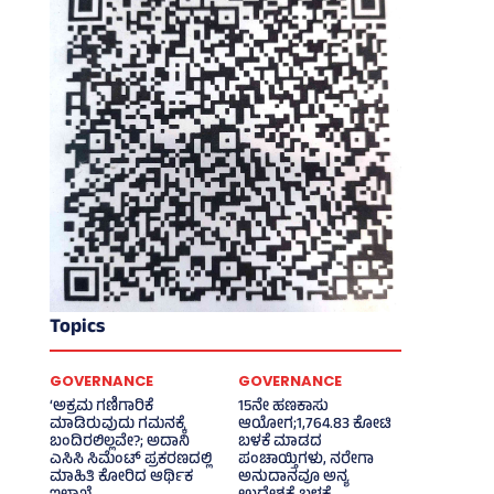
Topics
GOVERNANCE
GOVERNANCE
‘ಅಕ್ರಮ ಗಣಿಗಾರಿಕೆ
15ನೇ ಹಣಕಾಸು
ಮಾಡಿರುವುದು ಗಮನಕ್ಕೆ
ಆಯೋಗ;1,764.83 ಕೋಟಿ
ಬಂದಿರಲಿಲ್ಲವೇ?; ಅದಾನಿ
ಬಳಕೆ ಮಾಡದ
ಎಸಿಸಿ ಸಿಮೆಂಟ್ ಪ್ರಕರಣದಲ್ಲಿ
ಪಂಚಾಯ್ತಿಗಳು, ನರೇಗಾ
ಮಾಹಿತಿ ಕೋರಿದ ಆರ್ಥಿಕ
ಅನುದಾನವೂ ಅನ್ಯ