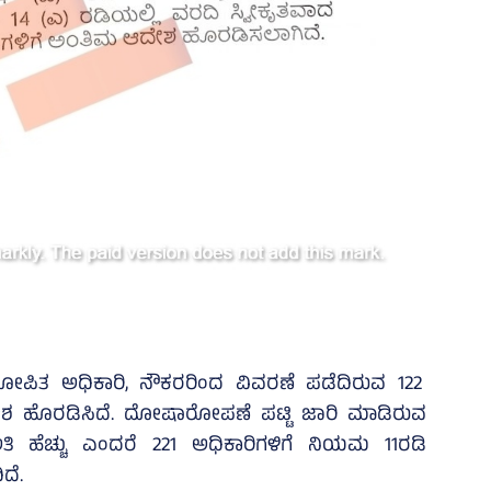
ಪಿತ ಅಧಿಕಾರಿ, ನೌಕರರಿಂದ ವಿವರಣೆ ಪಡೆದಿರುವ 122
ಆದೇಶ ಹೊರಡಿಸಿದೆ. ದೋಷಾರೋಪಣೆ ಪಟ್ಟಿ ಜಾರಿ ಮಾಡಿರುವ
 ಹೆಚ್ಚು ಎಂದರೆ 221 ಅಧಿಕಾರಿಗಳಿಗೆ ನಿಯಮ 11ರಡಿ
ದೆ.