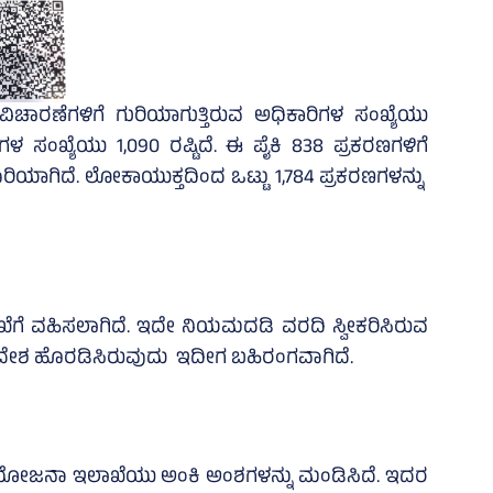
ಾರಣೆಗಳಿಗೆ ಗುರಿಯಾಗುತ್ತಿರುವ ಅಧಿಕಾರಿಗಳ ಸಂಖ್ಯೆಯು
ರಣಗಳ ಸಂಖ್ಯೆಯು 1,090 ರಷ್ಟಿದೆ. ಈ ಪೈಕಿ 838 ಪ್ರಕರಣಗಳಿಗೆ
ಯಾಗಿದೆ. ಲೋಕಾಯುಕ್ತದಿಂದ ಒಟ್ಟು 1,784 ಪ್ರಕರಣಗಳನ್ನು
ಿಖೆಗೆ ವಹಿಸಲಾಗಿದೆ. ಇದೇ ನಿಯಮದಡಿ ವರದಿ ಸ್ವೀಕರಿಸಿರುವ
ಮ ಆದೇಶ ಹೊರಡಿಸಿರುವುದು ಇದೀಗ ಬಹಿರಂಗವಾಗಿದೆ.
ಗೆ ಯೋಜನಾ ಇಲಾಖೆಯು ಅಂಕಿ ಅಂಶಗಳನ್ನು ಮಂಡಿಸಿದೆ. ಇದರ