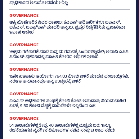
ಪ್ರಾಧಿಕಾರದ ಅನುಮೋದನೆಯೇ ಇಲ್ಲ
GOVERNANCE
ಆಸ್ತಿ ಹೊಣೆಗಾರಿಕೆ ವಿವರ ದಾಖಲು; ಕೆಎಎಸ್ ಅಧಿಕಾರಿಗಳಿಗೂ ಐಎಎಸ್‌,
ಐಪಿಎಸ್‌, ಐಎಫ್‌ಎಸ್‌ ಮಾದರಿ ಅನ್ವಯ, ಭ್ರಷ್ಟರ ನಿದ್ದೆಗೆಡಿಸಿತು ಪ್ರಜಾಸೇವಾ
ಇಲಾಖೆ ಆದೇಶ
GOVERNANCE
‘ಅಕ್ರಮ ಗಣಿಗಾರಿಕೆ ಮಾಡಿರುವುದು ಗಮನಕ್ಕೆ ಬಂದಿರಲಿಲ್ಲವೇ?; ಅದಾನಿ ಎಸಿಸಿ
ಸಿಮೆಂಟ್ ಪ್ರಕರಣದಲ್ಲಿ ಮಾಹಿತಿ ಕೋರಿದ ಆರ್ಥಿಕ ಇಲಾಖೆ
GOVERNANCE
15ನೇ ಹಣಕಾಸು ಆಯೋಗ;1,764.83 ಕೋಟಿ ಬಳಕೆ ಮಾಡದ ಪಂಚಾಯ್ತಿಗಳು,
ನರೇಗಾ ಅನುದಾನವೂ ಅನ್ಯ ಉದ್ದೇಶಕ್ಕೆ ಬಳಕೆ
GOVERNANCE
ಐಎಎಸ್‌ ಅಧಿಕಾರಿಗಳ ಸಂಘಕ್ಕೆ ಕೋಟಿ ಕೋಟಿ ಅನುದಾನ; ನಿಯಮಬಾಹಿರ
ಬಳಕೆ, 9.50 ಕೋಟಿ ವೆಚ್ಚಕ್ಕೆ ದಾಖಲೆಗಳೇ ಇಲ್ಲವೆಂದ ಎಜಿ
GOVERNANCE
54 ತಾಲೂಕುಗಳಲ್ಲಿ ತೀವ್ರ, 40 ತಾಲೂಕುಗಳಲ್ಲಿ ಮಧ್ಯಮ ಬರ; ಇನ್ನೂ
ರಚನೆಯಾಗದ ನೈಸರ್ಗಿಕ ವಿಕೋಪಗಳ ಸಚಿವ ಸಂಪುಟ ಉಪ ಸಮಿತಿ