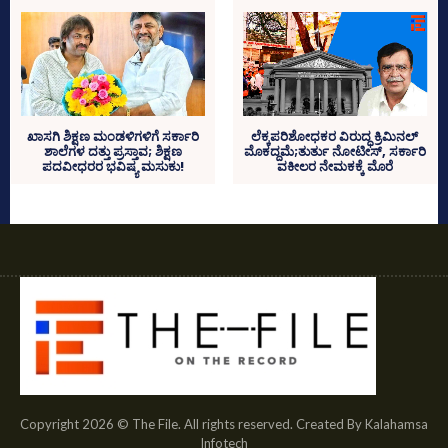
ಲೆಕ್ಕಪರಿಶೋಧಕರ ವಿರುದ್ಧ ಕ್ರಿಮಿನಲ್
ಖಾಸಗಿ ಶಿಕ್ಷಣ ಮಂಡಳಿಗಳಿಗೆ ಸರ್ಕಾರಿ
ಮೊಕದ್ದಮೆ;ತುರ್ತು ನೋಟೀಸ್‌, ಸರ್ಕಾರಿ
ಶಾಲೆಗಳ ದತ್ತು ಪ್ರಸ್ತಾವ; ಶಿಕ್ಷಣ
ವಕೀಲರ ನೇಮಕಕ್ಕೆ ಮೊರೆ
ಪದವೀಧರರ ಭವಿಷ್ಯ ಮಸುಕು!
Copyright 2026 © The File. All rights reserved. Created By Kalahamsa
Infotech