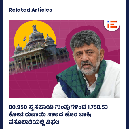
Related Articles
80,950 ಸ್ವ ಸಹಾಯ ಗುಂಪುಗಳಿಂದ 1,758.53
ಕೋಟಿ ರುಪಾಯಿ ಸಾಲದ ಹೊರ ಬಾಕಿ;
ವಸೂಲಾತಿಯಲ್ಲಿ ವಿಫಲ