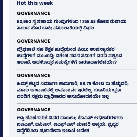
Hot this week
GOVERNANCE
80,950 ಸ್ವ ಸಹಾಯ ಗುಂಪುಗಳಿಂದ 1,758.53 ಕೋಟಿ ರುಪಾಯಿ
ಸಾಲದ ಹೊರ ಬಾಕಿ; ವಸೂಲಾತಿಯಲ್ಲಿ ವಿಫಲ
GOVERNANCE
ಪ್ರೌಢಶಾಲೆ ಸಹ ಶಿಕ್ಷಕ ಹುದ್ದೆಯಿಂದ ಪಿಯು ಉಪನ್ಯಾಸಕರ
ಹುದ್ದೆಗಳಿಗೆ ಮುಂಬಡ್ತಿ; ವಿಶೇಷ ಸದನ ಸಮಿತಿಗೆ ವರದಿ ಸಲ್ಲಿಸಿದ
ಇಲಾಖೆ, ಆಡಳಿತಾತ್ಮಕ ಸಮಸ್ಯೆಗಳಿಗೆ ಕಾರಣವಾಗಲಿದೆಯೇ?
GOVERNANCE
ಹಿಮ್ಸ್‌ ಕಟ್ಟಡ ನಿರ್ಮಾಣ ಕಾಮಗಾರಿ; 68.75 ಕೋಟಿ ರು ಹೆಚ್ಚುವರಿ,
ಮೂಲ ಅಂದಾಜಿನಲ್ಲಿ ಅವಕಾಶವೇ ಇರಲಿಲ್ಲ, ಗುಣನಿಯಂತ್ರಣ
ವರದಿಗೆ ಸಕ್ಷಮ ಪ್ರಾಧಿಕಾರದ ಅನುಮೋದನೆಯೇ ಇಲ್ಲ
GOVERNANCE
ಆಸ್ತಿ ಹೊಣೆಗಾರಿಕೆ ವಿವರ ದಾಖಲು; ಕೆಎಎಸ್ ಅಧಿಕಾರಿಗಳಿಗೂ
ಐಎಎಸ್‌, ಐಪಿಎಸ್‌, ಐಎಫ್‌ಎಸ್‌ ಮಾದರಿ ಅನ್ವಯ, ಭ್ರಷ್ಟರ
ನಿದ್ದೆಗೆಡಿಸಿತು ಪ್ರಜಾಸೇವಾ ಇಲಾಖೆ ಆದೇಶ