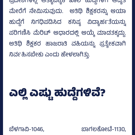
ಪ್ರದೇಶಗಳಲ್ಲಿ ಅತ್ಯಾವಶ್ಯಕ ಖಾಲಿ ಹುದ್ದೆಗಳಿಗೆ ಆದ್ಯತೆ
ಮೇರೆಗೆ ನೇಮಿಸುವುದು. ಅತಿಥಿ ಶಿಕ್ಷಕರನ್ನು ಆಯಾ
ಹುದ್ದೆಗೆ ನಿಗಧಿಪಡಿಸಿದ ಕನಿಷ್ಠ ವಿದ್ಯಾರ್ಹತೆಯನ್ನು
ಪರಿಗಣಿಸಿ ಮೆರಿಟ್ ಆಧಾರದಲ್ಲಿ ಆಯ್ಕೆ ಮಾಡತಕ್ಕದ್ದು.
ಅತಿಥಿ ಶಿಕ್ಷಕರ ಹಾಜರಾತಿ ವಹಿಯನ್ನು ಪ್ರತ್ಯೇಕವಾಗಿ
ನಿರ್ವಹಿಸಬೇಕು ಎಂದು ಹೇಳಲಾಗಿತ್ತು.
ಎಲ್ಲಿ ಎಷ್ಟು ಹುದ್ದೆಗಳಿವೆ?
ಬೆಳಗಾವಿ-1046, ಬಾಗಲಕೋಟೆ-1130,