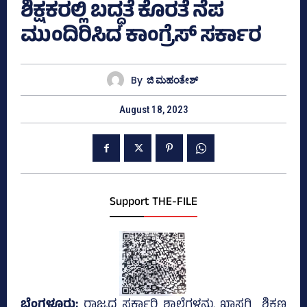
ಶಿಕ್ಷಕರಲ್ಲಿ ಬದ್ಧತೆ ಕೊರತೆ ನೆಪ
ಮುಂದಿರಿಸಿದ ಕಾಂಗ್ರೆಸ್‌ ಸರ್ಕಾರ
By
ಜಿ ಮಹಂತೇಶ್
August 18, 2023
Support THE-FILE
ಬೆಂಗಳೂರು;
ರಾಜ್ಯದ ಸರ್ಕಾರಿ ಶಾಲೆಗಳನ್ನು ಖಾಸಗಿ ಶಿಕ್ಷಣ