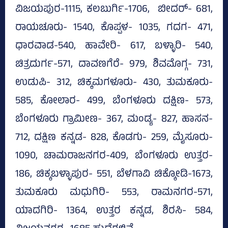
ವಿಜಯಪುರ-1115, ಕಲಬುರ್ಗಿ-1706, ಬೀದರ್‌- 681,
ರಾಯಚೂರು- 1540, ಕೊಪ್ಪಳ- 1035, ಗದಗ- 471,
ಧಾರವಾಡ-540, ಹಾವೇರಿ- 617, ಬಳ್ಳಾರಿ- 540,
ಚಿತ್ರದುರ್ಗ-571, ದಾವಣಗೆರೆ- 979, ಶಿವಮೊಗ್ಗ- 731,
ಉಡುಪಿ- 312, ಚಿಕ್ಕಮಗಳೂರು- 430, ತುಮಕೂರು-
585, ಕೋಲಾರ- 499, ಬೆಂಗಳೂರು ದಕ್ಷಿಣ- 573,
ಬೆಂಗಳೂರು ಗ್ರಾಮೀಣ- 367, ಮಂಡ್ಯ- 827, ಹಾಸನ-
712, ದಕ್ಷಿಣ ಕನ್ನಡ- 828, ಕೊಡಗು- 259, ಮೈಸೂರು-
1090, ಚಾಮರಾಜನಗರ-409, ಬೆಂಗಳೂರು ಉತ್ತರ-
186, ಚಿಕ್ಕಬಳ್ಳಾಪುರ- 551, ಬೆಳಗಾವಿ ಚಿಕ್ಕೋಡಿ-1673,
ತುಮಕೂರು ಮಧುಗಿರಿ- 553, ರಾಮನಗರ-571,
ಯಾದಗಿರಿ- 1364, ಉತ್ತರ ಕನ್ನಡ, ಶಿರಸಿ- 584,