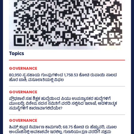
Topics
GOVERNANCE
80,950 ಸ್ವ ಸಹಾಯ ಗುಂಪುಗಳಿಂದ 1,758.53 ಕೋಟಿ ರುಪಾಯಿ ಸಾಲದ
ಹೊರ ಬಾಕಿ; ವಸೂಲಾತಿಯಲ್ಲಿ ವಿಫಲ
GOVERNANCE
ಪ್ರೌಢಶಾಲೆ ಸಹ ಶಿಕ್ಷಕ ಹುದ್ದೆಯಿಂದ ಪಿಯು ಉಪನ್ಯಾಸಕರ ಹುದ್ದೆಗಳಿಗೆ
ಮುಂಬಡ್ತಿ; ವಿಶೇಷ ಸದನ ಸಮಿತಿಗೆ ವರದಿ ಸಲ್ಲಿಸಿದ ಇಲಾಖೆ, ಆಡಳಿತಾತ್ಮಕ
ಸಮಸ್ಯೆಗಳಿಗೆ ಕಾರಣವಾಗಲಿದೆಯೇ?
GOVERNANCE
ಹಿಮ್ಸ್‌ ಕಟ್ಟಡ ನಿರ್ಮಾಣ ಕಾಮಗಾರಿ; 68.75 ಕೋಟಿ ರು ಹೆಚ್ಚುವರಿ, ಮೂಲ
ಅಂದಾಜಿನಲ್ಲಿ ಅವಕಾಶವೇ ಇರಲಿಲ್ಲ, ಗುಣನಿಯಂತ್ರಣ ವರದಿಗೆ ಸಕ್ಷಮ