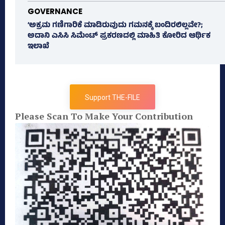
GOVERNANCE
‘ಅಕ್ರಮ ಗಣಿಗಾರಿಕೆ ಮಾಡಿರುವುದು ಗಮನಕ್ಕೆ ಬಂದಿರಲಿಲ್ಲವೇ?;
ಅದಾನಿ ಎಸಿಸಿ ಸಿಮೆಂಟ್ ಪ್ರಕರಣದಲ್ಲಿ ಮಾಹಿತಿ ಕೋರಿದ ಆರ್ಥಿಕ
ಇಲಾಖೆ
Support THE-FILE
Please Scan To Make Your Contribution