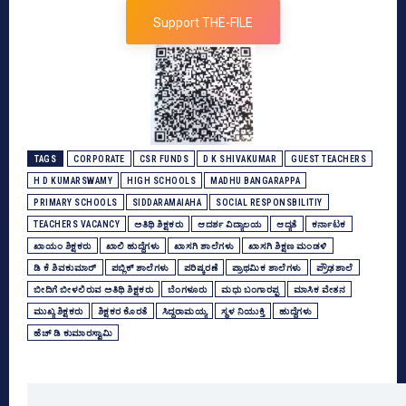
Support THE-FILE
TAGS
CORPORATE
CSR FUNDS
D K SHIVAKUMAR
GUEST TEACHERS
H D KUMARSWAMY
HIGH SCHOOLS
MADHU BANGARAPPA
PRIMARY SCHOOLS
SIDDARAMAIAHA
SOCIAL RESPONSBILITIY
TEACHERS VACANCY
ಅತಿಥಿ ಶಿಕ್ಷಕರು
ಆದರ್ಶ ವಿದ್ಯಾಲಯ
ಆದ್ಯತೆ
ಕರ್ನಾಟಕ
ಖಾಯಂ ಶಿಕ್ಷಕರು
ಖಾಲಿ ಹುದ್ದೆಗಳು
ಖಾಸಗಿ ಶಾಲೆಗಳು
ಖಾಸಗಿ ಶಿಕ್ಷಣ ಮಂಡಳಿ
ಡಿ ಕೆ ಶಿವಕುಮಾರ್
ಪಬ್ಲಿಕ್‌ ಶಾಲೆಗಳು
ಪರಿಷ್ಕರಣೆ
ಪ್ರಾಥಮಿಕ ಶಾಲೆಗಳು
ಪ್ರೌಢಶಾಲೆ
ಬೀದಿಗೆ ಬೀಳಲಿರುವ ಅತಿಥಿ ಶಿಕ್ಷಕರು
ಬೆಂಗಳೂರು
ಮಧು ಬಂಗಾರಪ್ಪ
ಮಾಸಿಕ ವೇತನ
ಮುಖ್ಯ ಶಿಕ್ಷಕರು
ಶಿಕ್ಷಕರ ಕೊರತೆ
ಸಿದ್ದರಾಮಯ್ಯ
ಸ್ಥಳ ನಿಯುಕ್ತಿ
ಹುದ್ದೆಗಳು
ಹೆಚ್‌ ಡಿ ಕುಮಾರಸ್ವಾಮಿ