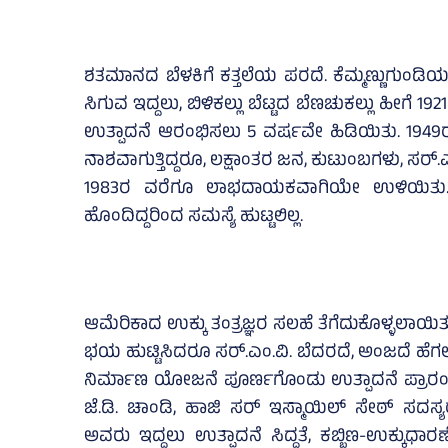
ಶತಮಾನದ ಬೆಳಕಿಗೆ ಕತ್ತಲೆಯ ಪರದೆ. ಕೆಮ್ಮಣ್ಣುಗುಂಡ
ಸಿಗುವ ಇದ್ದಲು, ಬಿಳಿಕಲ್ಲು ಬೆಟ್ಟದ ಬೆಣಚುಕಲ್ಲು ಹೀಗೆ 192
ಉತ್ಪಾದನೆ ಆರಂಭಿಸಲು 5 ವರ್ಷವೇ ಹಿಡಿಯಿತು. 1949ರಲ
ನಾಶವಾಗುತ್ತಿದ್ದರೂ, ಲಕ್ಷಾಂತರ ಜನ, ಕುಟುಂಬಗಳು, ಸ
1983ರ ವರೆಗೂ ಲಾಭದಾಯಕವಾಗಿಯೇ ಉಳಿಯಿತು. ಕೆಮ
ಹೊಂದಿದ್ದರಿಂದ ಸಮಸ್ಯೆ ಹುಟ್ಟಲಿಲ್ಲ.
ಆಮೆರಿಕಾದ ಉಕ್ಕು ತಂತ್ರಜ್ಞರ ಸಲಹೆ ತೆಗೆದುಕೊಳ್ಳಲಾಯಿ
ಭಯ ಹುಟ್ಟಿಸಿದರೂ ಸರ್.ಎಂ.ವಿ. ಬೆದರದೆ, ಅಂಜದೆ ಹೆಗಲು ಕ
ನಿರ್ಮಾಣ ಯೋಜನೆ ಪೂರ್ಣಗೊಂಡು ಉತ್ಪಾದನೆ ಪ್ರಾರಂಭವಾಯಿತ
ಜೆ.ಡಿ. ಚಾಂಡಿ, ಹಾಜಿ ಸರ್ ಇಸ್ಮಾಯಿಲ್ ಸೇಠ್ ಸದಸ್
ಅವರು ಇದ್ದಲು ಉತ್ಪಾದನೆ ಸಿದ್ದತೆ, ಕಬ್ಬಿಣ-ಉಕ್ಕುಧ