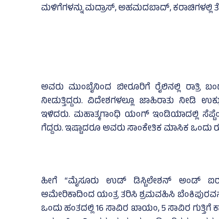
ಮಳಿಗೆಗಳನ್ನು ಮದ್ರಾಸ್, ಅಹಮದಬಾದ್, ಕರಾಚಿಗಳಲ್ಲಿ ತೆ
ಅವರು ಮುಂಬೈನಿಂದ ಬೀರೂರಿಗೆ ರೈಲಿನಲ್ಲಿ ರಾತ್ರಿ ಬಂ
ನೀಡುತ್ತಿದ್ದರು. ವಿದೇಶಗಳಲ್ಲೂ ಜಾಹಿರಾತು ನೀಡಿ ಉಕ್ಕ
ಇಳಿದರು. ಮಹಾತ್ಮಗಾಂಧಿ ಯಂಗ್ ಇಂಡಿಯಾದಲ್ಲಿ ಸೆಪ್ಟೆಂಬ
ಗೆದ್ದರು. ಇಷ್ಟಾದರೂ ಅವರು ಸಾಂಕೇತಿಕ ಮಾಸಿಕ ಒಂದು 
ಹೀಗೆ “ಮೈಸೂರು ಉಡ್ ಡಿಸ್ಟಿಲೇಶನ್ ಅಂಡ್ ಐರ
ಆಮೇರಿಕಾದಿಂದ ಯಂತ್ರ ತರಿಸಿ ಶ್ರಮವಹಿಸಿ ಬೆಂಕಿಪುರವನ
ಒಂದು ಹಂತದಲ್ಲಿ 16 ಸಾವಿರ ಖಾಯಂ, 5 ಸಾವಿರ ಗುತ್ತಿಗೆ ಕ