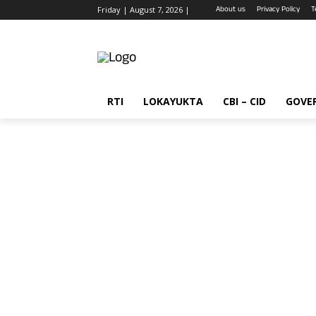
About us
Privacy Policy
T
Friday | August 7, 2026 |
RTI
LOKAYUKTA
CBI – CID
GOVE