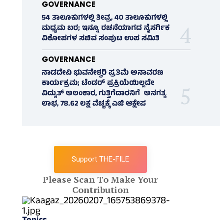
GOVERNANCE
54 ತಾಲೂಕುಗಳಲ್ಲಿ ತೀವ್ರ, 40 ತಾಲೂಕುಗಳಲ್ಲಿ
ಮಧ್ಯಮ ಬರ; ಇನ್ನೂ ರಚನೆಯಾಗದ ನೈಸರ್ಗಿಕ
ವಿಕೋಪಗಳ ಸಚಿವ ಸಂಪುಟ ಉಪ ಸಮಿತಿ
GOVERNANCE
ನಾಡದೇವಿ ಭುವನೇಶ್ವರಿ ಪ್ರತಿಮೆ ಅನಾವರಣ
ಕಾರ್ಯಕ್ರಮ; ಟೆಂಡರ್ ಪ್ರಕ್ರಿಯೆಯಿಲ್ಲದೇ
ವಿದ್ಯುತ್‌ ಅಲಂಕಾರ, ಗುತ್ತಿಗೆದಾರನಿಗೆ ಅನಗತ್ಯ
ಲಾಭ, 78.62 ಲಕ್ಷ ವೆಚ್ಚಕ್ಕೆ ಎಜಿ ಆಕ್ಷೇಪ
Support THE-FILE
Please Scan To Make Your
Contribution