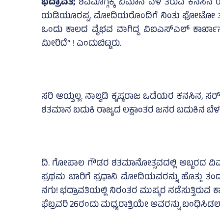
ಭದ್ರಾವತಿ;
ಶಿವಮೊಗ್ಗಕ್ಕೆ ವಿಮಾನ ಎಳೆ ತರುವ ಕನಸಿನ 
ಯಡಿಯೂರಪ್ಪ, ಮೋದಿಯರೊಂದಿಗೆ ನಿಂತು ಫೋಟೋ ತೆಗಿಸಿ
ಒಂದು ಕಾಲದ ವೈಭವ ವಾಗಿದ್ದ ವಿಐಎಸ್‌ಎಲ್ ಕಾರ್ಖಾನ
ಮೀರಿದೆ” ! ಎಂದುಬಿಟ್ಟರು.
ಸರಿ ಆಯ್ತಲ್ಲ. ನಾಲ್ವಡಿ ಕೃಷ್ಣರಾಜ ಒಡೆಯರ ಕನಸಿನ, ಸರ
ಶತಮಾನ ಬದುಕಿ ರಾಜ್ಯದ ಲಕ್ಷಾಂತರ ಜನರ ಬದುಕಿನ ಬೆ
ದಿ. ಗೋಪಾಲ ಗೌಡರ ಶತಮಾನೋತ್ಸವದಲ್ಲಿ ಅಬ್ಬರದ ವಿಮಾನ 
ಪ್ರಥಮ ಬಾರಿಗೆ ಪ್ರಧಾನಿ ಮೋದಿಯವರನ್ನು ಹೊತ್ತು ತಂದು
ನಗು! ಭದ್ರಾವತಿಯಲ್ಲಿ ನಿರಂತರ ಮುಷ್ಕರ ನಡೆಸುತ್ತಿ
ಫೆಬ್ರವರಿ 26ರಂದು ಮಧ್ಯರಾತ್ರಿಯೇ ಅವರನ್ನು ಬಂಧಿಸಿಡಲಾಗಿ