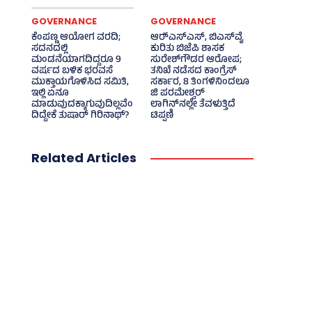
GOVERNANCE
GOVERNANCE
ಕೆಂಪಣ್ಣ ಆಯೋಗ ವರದಿ;
ಆರ್‍‌ಎಸ್‌ಎಸ್‌, ಬಿಎಸ್‌ವೈ
ಸದನದಲ್ಲಿ
ಕುರಿತು ಬಿಜೆಪಿ ಶಾಸಕ
ಮಂಡನೆಯಾಗದಿದ್ದರೂ 9
ಸುರೇಶ್‌ಗೌಡರ ಆರೋಪ;
ವರ್ಷದ ಬಳಿಕ ಭರವಸೆ
ತನಿಖೆ ನಡೆಸದ ಕಾಂಗ್ರೆಸ್‌
ಮುಕ್ತಾಯಗೊಳಿಸಿದ ಸಮಿತಿ,
ಸರ್ಕಾರ, 8 ತಿಂಗಳಿನಿಂದಲೂ
ಇಲ್ಲಿ ಏನೂ
ಜಿ ಪರಮೇಶ್ವರ್
ಮಾಡುವುದಕ್ಕಾಗುವುದಿಲ್ಲವೆಂ
ಲಾಗಿನ್‌ನಲ್ಲೇ ತೆವಳುತ್ತಿದೆ
ದಿದ್ದೇಕೆ ತುಷಾರ್ ಗಿರಿನಾಥ್?
ಟಿಪ್ಪಣಿ
Related Articles