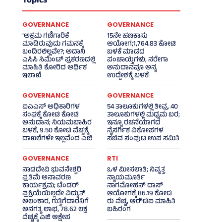
Topics
GOVERNANCE
GOVERNANCE
‘ಅಕ್ರಮ ಗಣಿಗಾರಿಕೆ
15ನೇ ಹಣಕಾಸು
ಮಾಡಿರುವುದು ಗಮನಕ್ಕೆ
ಆಯೋಗ;1,764.83 ಕೋಟಿ
ಬಂದಿರಲಿಲ್ಲವೇ?; ಅದಾನಿ
ಬಳಕೆ ಮಾಡದ
ಎಸಿಸಿ ಸಿಮೆಂಟ್ ಪ್ರಕರಣದಲ್ಲಿ
ಪಂಚಾಯ್ತಿಗಳು, ನರೇಗಾ
ಮಾಹಿತಿ ಕೋರಿದ ಆರ್ಥಿಕ
ಅನುದಾನವೂ ಅನ್ಯ
ಇಲಾಖೆ
ಉದ್ದೇಶಕ್ಕೆ ಬಳಕೆ
GOVERNANCE
GOVERNANCE
ಐಎಎಸ್‌ ಅಧಿಕಾರಿಗಳ
54 ತಾಲೂಕುಗಳಲ್ಲಿ ತೀವ್ರ, 40
ಸಂಘಕ್ಕೆ ಕೋಟಿ ಕೋಟಿ
ತಾಲೂಕುಗಳಲ್ಲಿ ಮಧ್ಯಮ ಬರ;
ಅನುದಾನ; ನಿಯಮಬಾಹಿರ
ಇನ್ನೂ ರಚನೆಯಾಗದ
ಬಳಕೆ, 9.50 ಕೋಟಿ ವೆಚ್ಚಕ್ಕೆ
ನೈಸರ್ಗಿಕ ವಿಕೋಪಗಳ
ದಾಖಲೆಗಳೇ ಇಲ್ಲವೆಂದ ಎಜಿ
ಸಚಿವ ಸಂಪುಟ ಉಪ ಸಮಿತಿ
GOVERNANCE
RTI
ನಾಡದೇವಿ ಭುವನೇಶ್ವರಿ
ಒಳ ಮೀಸಲಾತಿ; ನಿವೃತ್ತ
ಪ್ರತಿಮೆ ಅನಾವರಣ
ನ್ಯಾಯಮೂರ್ತಿ
ಕಾರ್ಯಕ್ರಮ; ಟೆಂಡರ್
ನಾಗಮೋಹನ್ ದಾಸ್
ಪ್ರಕ್ರಿಯೆಯಿಲ್ಲದೇ ವಿದ್ಯುತ್‌
ಆಯೋಗಕ್ಕೆ 86.19 ಕೋಟಿ
ಅಲಂಕಾರ, ಗುತ್ತಿಗೆದಾರನಿಗೆ
ರು ವೆಚ್ಚ, ಆರ್‍‌ಟಿಐ ಮಾಹಿತಿ
ಅನಗತ್ಯ ಲಾಭ, 78.62 ಲಕ್ಷ
ಬಹಿರಂಗ
ವೆಚ್ಚಕ್ಕೆ ಎಜಿ ಆಕ್ಷೇಪ