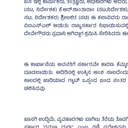
ಜನ ಇಲ್ಲಿ ಕಾರ್ಮಿಕರು, ತಂತ್ರಜ್ಞರು, ಅಧಿಕಾರಿಗಳು ಆ
(ನಟ, ನಿರ್ದೇಶಕ) ಕೆ.ಆರ್.ಶಾಂತಾರಾಂ (ನಟ,ನಿರ್ದೇಶಕ)
ನಟ, ನಿರ್ದೇಶಕರ) ಶ್ರೀಲಲಿತ (ನಟಿ) ಈ ಕಲಾವಿದರು ರಾಜ್ಯ
ವಿಐಎಸ್‌ಎಲ್ ಆಯಿತು. ರಾಜ್ಯಸರ್ಕಾರ ನಿಭಾಯಿಸುವಲ್ಲಿ
ದೇವೇಗೌಡರು ಪ್ರಧಾನಿ ಆಗಿದ್ದಾಗ ಶ್ರಮಿಸಿ ಸೇರಿಸಿದರು. ಈಗ ಸೈ
ಈ ಕಾರ್ಖಾನೆಯ ಅವನತಿಗೆ ಸರ್ಕಾರವೇ ಕಾರಣ. ಕೆಮ್ಮಣ್ಣ
ದೂಡಲಾಯಿತು. ಅದಿರಿನಲ್ಲಿ ಉಕ್ಕಿನ ಅಂಶ ಸಾಲದೆಂದು
ಕಾಲದಲ್ಲಿ ಜಾರಿಯಾದ ಗ್ಯಾಟ್ ಒಪ್ಪಂದ ಬಂದ ನಂತರ 
ಚಲಿಸಿದವು.
ಖಾಸಗಿ ಉದ್ದಿಮೆ, ವ್ಯವಹಾರಗಳು ಬಾಗಿಲು ತೆರೆಯ ತೊಡಗ