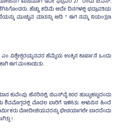
ಯೋಜನೆಗೆ ಖುಷಿಯಾಗಿ ಇದೇ ಫೆಬ್ರವರಿ 27 ರಂದು ಬಿ.ಎಸ್.
ಗೊಂಡರು. ಹೆಚ್ಚು ಕಡಿಮೆ ಅದೇ ದಿನಗಳಲ್ಲಿ ಭದ್ರಾವತಿಯ
ೆಯನ್ನು ಮುಚ್ಚುವ ಮಾತನ್ನು ಆಡಿ “ ಈಗ ನಮ್ಮ ನಿಯಂತ್ರಣ
್ ಎಂ ವಿಶ್ವೇಶ್ವರಯ್ಯನವರ ಹೆಮ್ಮೆಯ ಉಕ್ಕಿನ ಕಾರ್ಖಾನೆ ಒಂದು
ಳಕಾಗಿ ಈಗ ಮಂಕಾಯಿತು.
ಕುವೆಂಪು ಹೆಸರಿನಲ್ಲಿ, ಬಿಎಸ್‌ವೈ 80ರ ಹುಟ್ಟುಹಬ್ಬದಂದು
 ಶಿವಮೊಗ್ಗದಲ್ಲಿ ಮೊದಲ ಬಾರಿಗೆ ಇಳಿಸಿತು. ಅಳುವಿನ ಹಿಂದೆ
ರುವ ಕಾರ್ಮಿಕರು ಮೋದೀಜಿಯವರನ್ನು ಭೇಟಿಯಾಗಲೇ ಬಾರದೆಂದು
ತ್ತು !