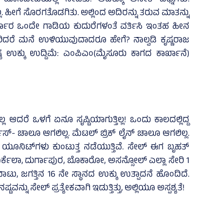
ಹೊಸಪೇಟೆಯಲ್ಲಿ ನೀಡಿತು. ಅದಕ್ಕೂ ಅನೇಕ ವಿಘ್ನಗಳು.
್ಲ. ಹೀಗೆ ಸೊರಗತೊಡಗಿತು. ಅಲ್ಲಿಂದ ಅದಿರನ್ನು ತರುವ ಮಾತನ್ನು
್ಕಾರ ಒಂದೇ ಗಾಡಿಯ ಕುದುರೆಗಳಂತೆ ವರ್ತಿಸಿ ಇಂತಹ ಹೀನ
ಗಳ ಹಿರಿದರೆ ಮನೆ ಉಳಿಯುವುದಾದರೂ ಹೇಗೆ? ನಾಲ್ವಡಿ ಕೃಷ್ಣರಾಜ
ಠ ಉಕ್ಕು ಉದ್ದಿಮೆ: ಎಂಪಿಎಂ(ಮೈಸೂರು ಕಾಗದ ಕಾರ್ಖಾನೆ)
್ಲ ಆದರೆ ಒಳಗೆ ಏನೂ ಸೃಷ್ಟಿಯಾಗುತ್ತಿಲ್ಲ! ಒಂದು ಕಾಲದಲ್ಲಿದ್ದ
ನೆಸ್- ಚಾಲೂ ಆಗಲಿಲ್ಲ. ಮೆಟಲ್ ಬ್ರಿಕ್ ಲೈನ್ ಚಾಲೂ ಆಗಲಿಲ್ಲ.
 ಯೂನಿಟ್‌ಗಳು ಕುಂಟುತ್ತ ನಡೆಯುತ್ತಿವೆ. ಸೇಲ್ ಈಗ ಬೃಹತ್
ರ್ಕೆಲಾ, ದುರ್ಗಾಪುರ, ಬೊಕಾರೋ, ಅಸನ್ಸೋಲ್ ಎಲ್ಲಾ ಸೇರಿ 1
ು, ಜಗತ್ತಿನ 16 ನೇ ಸ್ಥಾನದ ಉಕ್ಕು ಉತ್ಪಾದನೆ ಹೊಂದಿದೆ.
ು ಸೇಲ್ ಪ್ರತ್ಯೇಕವಾಗಿ ಇಡುತ್ತಿತ್ತು, ಅಲ್ಲಿಯೂ ಅಸ್ಪಶ್ಯತೆ!