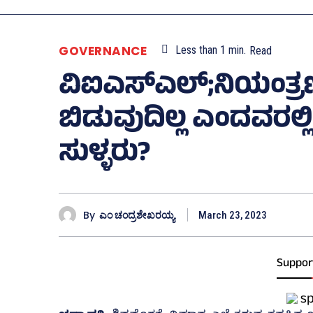
GOVERNANCE
Less than 1
min.
Read
ವಿಐಎಸ್‌ಎಲ್‌;ನಿಯಂತ್ರ
ಬಿಡುವುದಿಲ್ಲ ಎಂದವರಲ್
ಸುಳ್ಳರು?
By
ಎಂ ಚಂದ್ರಶೇಖರಯ್ಯ
March 23, 2023
Suppor