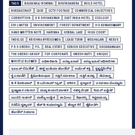
TAGS
BASAVARAJ BOMMAI
BHUPASANDRA
BUILD HOTEL
BUREAUCRACY
CASE
CCTV FOOTAGE
COMMERCIAL OBJECTIVES
CORRUPTION
D K SHIVAKUMAR
EAST INDIA HOTEL
ECOLOGY
EIH LIMITED
ENVIRONMENT
FOREST DEPARTMENT
H D KUMARSWAMY
HAND WRITTEN NOTE
HARYANA
HEBBAL LAKE
HIGH COURT
INDULGE
KRISHNA BYREGOWDA
LEASE TERM
MEGHALAYA
NEXUS
P R S OBEROI
PIL
REAL ESTATE
SENIOR EXECUTIVE
SIDDARAMAIAH
THE OBEROI GROUP
TOP CORPORATE
UMESH KATTI
UNIQUE
WHISTLE BLOWER
ಅಧಿಕಾರಿಶಾಹಿ
ಅರಣ್ಯ ಇಲಾಖೆ
ಅರಣ್ಯ ಇಲಾಖೆ ಅಧಿಕಾರಿಗಳು
ಇಐಎಚ್‌ ಲಿಮಿಟೆಡ್‌
ಈಸ್ಟ್‌ ಇಂಡಿಯಾ ಹೋಟೆಲ್‌
ಉಮೇಶ್‌ ಕತ್ತಿ
ಕೃಷ್ಣಬೈರೇಗೌಡ
ಕೈ ಬರವಣಿಗೆ
ಕೈಜೋಡಿಸುವುದು
ಗುತ್ತಿಗೆ ನವೀಕರಣ
ಗುತ್ತಿಗೆ ಷರತ್ತು
ಜೀವಿಶಾಸ್ತ್ರ
ಡಿ ಕೆ ಶಿವಕುಮಾರ್
ದಿ ಒಬೇರಾಯ್‌ ಗ್ರೂಪ್‌
ಪರಿಸರ
ಪ್ರಸ್ತಾವನೆ
ಬಸವರಾಜ ಬೊಮ್ಮಾಯಿ
ಭ್ರಷ್ಟಾಚಾರ ಬಹಿರಂಗ
ಮುಖ್ಯ ಕಾರ್ಯನಿರ್ವಾಹಕ
ರಹಸ್ಯ ಬೇಧಕ
ರಿಯಲ್‌ ಎಸ್ಟೇಟ್‌
ಲುಂಬಿನಿ ಗಾರ್ಡನ್‌
ವಾಣಿಜ್ಯ ಉದ್ದೇಶ
ಶಾಮೀಲು
ಶಿಫಾರಸ್ಸು
ಸಿದ್ದರಾಮಯ್ಯ
ಸಿಸಿಟಿವಿ ದೃಶ್ಯಾವಳಿ
ಹೆಚ್‌ ಡಿ ಕುಮಾರಸ್ವಾಮಿ
ಹೆಬ್ಬಾಳ ಕೆರೆ
ಹೈಕೋರ್ಟ್
ಹೋಟೆಲ್‌ ನಿರ್ಮಾಣ