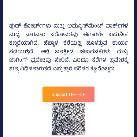
ಫುಡ್ ಕೋರ್ಟ್‌ಗಳು ಮತ್ತು ಅಮ್ಯೂಸ್‌ಮೆಂಟ್ ಪಾರ್ಕ್‌ಗಳ
ಮಧ್ಯೆ ನಾಗವಾರ ಸರೋವರವು ಈಗಾಗಲೇ ಬಹುತೇಕ
ಕಣ್ಮರೆಯಾಗಿದೆ. ಹೆಬ್ಬಾಳ ಕೆರೆಯಲ್ಲಿ ಹೂಳೆತ್ತುವ ಕಾರ್ಯ
ನಡೆಯುತ್ತಿದೆ. ಅಲ್ಲಿ ಜಲಕ್ರೀಡೆ ಚಟುವಟಿಕೆಗಳು ಮತ್ತು
ಜಾಗಿಂಗ್ ಪ್ರದೇಶವು ಸೇರಿದೆ. ಎರಡೂ ಕೆರೆಗಳ ಪ್ರವೇಶಕ್ಕೆ
ಶುಲ್ಕ ವಿಧಿಸಲಾಗುತ್ತದೆ ಎನ್ನುತ್ತಾರೆ ಪರಿಸರ ತಜ್ಞರೊಬ್ಬರು.
Support THE-FILE