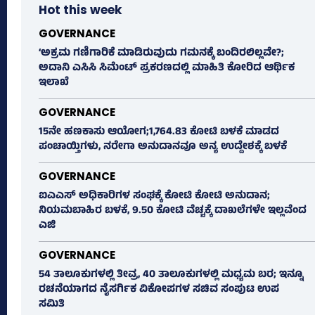
Hot this week
GOVERNANCE
‘ಅಕ್ರಮ ಗಣಿಗಾರಿಕೆ ಮಾಡಿರುವುದು ಗಮನಕ್ಕೆ ಬಂದಿರಲಿಲ್ಲವೇ?;
ಅದಾನಿ ಎಸಿಸಿ ಸಿಮೆಂಟ್ ಪ್ರಕರಣದಲ್ಲಿ ಮಾಹಿತಿ ಕೋರಿದ ಆರ್ಥಿಕ
ಇಲಾಖೆ
GOVERNANCE
15ನೇ ಹಣಕಾಸು ಆಯೋಗ;1,764.83 ಕೋಟಿ ಬಳಕೆ ಮಾಡದ
ಪಂಚಾಯ್ತಿಗಳು, ನರೇಗಾ ಅನುದಾನವೂ ಅನ್ಯ ಉದ್ದೇಶಕ್ಕೆ ಬಳಕೆ
GOVERNANCE
ಐಎಎಸ್‌ ಅಧಿಕಾರಿಗಳ ಸಂಘಕ್ಕೆ ಕೋಟಿ ಕೋಟಿ ಅನುದಾನ;
ನಿಯಮಬಾಹಿರ ಬಳಕೆ, 9.50 ಕೋಟಿ ವೆಚ್ಚಕ್ಕೆ ದಾಖಲೆಗಳೇ ಇಲ್ಲವೆಂದ
ಎಜಿ
GOVERNANCE
54 ತಾಲೂಕುಗಳಲ್ಲಿ ತೀವ್ರ, 40 ತಾಲೂಕುಗಳಲ್ಲಿ ಮಧ್ಯಮ ಬರ; ಇನ್ನೂ
ರಚನೆಯಾಗದ ನೈಸರ್ಗಿಕ ವಿಕೋಪಗಳ ಸಚಿವ ಸಂಪುಟ ಉಪ
ಸಮಿತಿ