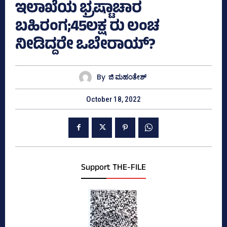
ಇಲಾಖೆಯ ಭ್ರಷ್ಟಾಚಾರ
ಬಹಿರಂಗ;45ಲಕ್ಷ ರು ಲಂಚ
ನೀಡಿದ್ದರೇ ಒಬೇರಾಯ್‌?
By
ಜಿ ಮಹಂತೇಶ್
October 18, 2022
Support THE-FILE