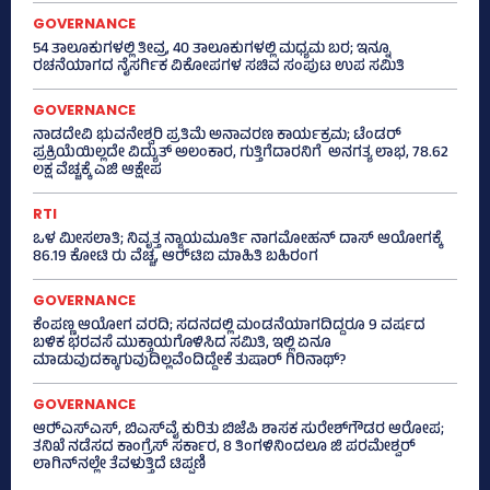
GOVERNANCE
54 ತಾಲೂಕುಗಳಲ್ಲಿ ತೀವ್ರ, 40 ತಾಲೂಕುಗಳಲ್ಲಿ ಮಧ್ಯಮ ಬರ; ಇನ್ನೂ
ರಚನೆಯಾಗದ ನೈಸರ್ಗಿಕ ವಿಕೋಪಗಳ ಸಚಿವ ಸಂಪುಟ ಉಪ ಸಮಿತಿ
GOVERNANCE
ನಾಡದೇವಿ ಭುವನೇಶ್ವರಿ ಪ್ರತಿಮೆ ಅನಾವರಣ ಕಾರ್ಯಕ್ರಮ; ಟೆಂಡರ್
ಪ್ರಕ್ರಿಯೆಯಿಲ್ಲದೇ ವಿದ್ಯುತ್‌ ಅಲಂಕಾರ, ಗುತ್ತಿಗೆದಾರನಿಗೆ ಅನಗತ್ಯ ಲಾಭ, 78.62
ಲಕ್ಷ ವೆಚ್ಚಕ್ಕೆ ಎಜಿ ಆಕ್ಷೇಪ
RTI
ಒಳ ಮೀಸಲಾತಿ; ನಿವೃತ್ತ ನ್ಯಾಯಮೂರ್ತಿ ನಾಗಮೋಹನ್ ದಾಸ್ ಆಯೋಗಕ್ಕೆ
86.19 ಕೋಟಿ ರು ವೆಚ್ಚ, ಆರ್‍‌ಟಿಐ ಮಾಹಿತಿ ಬಹಿರಂಗ
GOVERNANCE
ಕೆಂಪಣ್ಣ ಆಯೋಗ ವರದಿ; ಸದನದಲ್ಲಿ ಮಂಡನೆಯಾಗದಿದ್ದರೂ 9 ವರ್ಷದ
ಬಳಿಕ ಭರವಸೆ ಮುಕ್ತಾಯಗೊಳಿಸಿದ ಸಮಿತಿ, ಇಲ್ಲಿ ಏನೂ
ಮಾಡುವುದಕ್ಕಾಗುವುದಿಲ್ಲವೆಂದಿದ್ದೇಕೆ ತುಷಾರ್ ಗಿರಿನಾಥ್?
GOVERNANCE
ಆರ್‍‌ಎಸ್‌ಎಸ್‌, ಬಿಎಸ್‌ವೈ ಕುರಿತು ಬಿಜೆಪಿ ಶಾಸಕ ಸುರೇಶ್‌ಗೌಡರ ಆರೋಪ;
ತನಿಖೆ ನಡೆಸದ ಕಾಂಗ್ರೆಸ್‌ ಸರ್ಕಾರ, 8 ತಿಂಗಳಿನಿಂದಲೂ ಜಿ ಪರಮೇಶ್ವರ್
ಲಾಗಿನ್‌ನಲ್ಲೇ ತೆವಳುತ್ತಿದೆ ಟಿಪ್ಪಣಿ