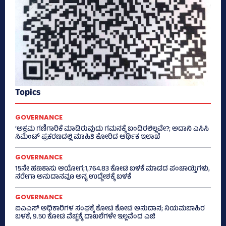
Topics
GOVERNANCE
‘ಅಕ್ರಮ ಗಣಿಗಾರಿಕೆ ಮಾಡಿರುವುದು ಗಮನಕ್ಕೆ ಬಂದಿರಲಿಲ್ಲವೇ?; ಅದಾನಿ ಎಸಿಸಿ
ಸಿಮೆಂಟ್ ಪ್ರಕರಣದಲ್ಲಿ ಮಾಹಿತಿ ಕೋರಿದ ಆರ್ಥಿಕ ಇಲಾಖೆ
GOVERNANCE
15ನೇ ಹಣಕಾಸು ಆಯೋಗ;1,764.83 ಕೋಟಿ ಬಳಕೆ ಮಾಡದ ಪಂಚಾಯ್ತಿಗಳು,
ನರೇಗಾ ಅನುದಾನವೂ ಅನ್ಯ ಉದ್ದೇಶಕ್ಕೆ ಬಳಕೆ
GOVERNANCE
ಐಎಎಸ್‌ ಅಧಿಕಾರಿಗಳ ಸಂಘಕ್ಕೆ ಕೋಟಿ ಕೋಟಿ ಅನುದಾನ; ನಿಯಮಬಾಹಿರ
ಬಳಕೆ, 9.50 ಕೋಟಿ ವೆಚ್ಚಕ್ಕೆ ದಾಖಲೆಗಳೇ ಇಲ್ಲವೆಂದ ಎಜಿ