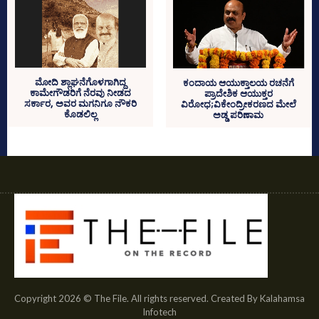
ಮೋದಿ ಶ್ಲಾಘನೆಗೊಳಗಾಗಿದ್ದ
ಕಂದಾಯ ಆಯುಕ್ತಾಲಯ ರಚನೆಗೆ
ಕಾಮೇಗೌಡರಿಗೆ ನೆರವು ನೀಡದ
ಪ್ರಾದೇಶಿಕ ಆಯುಕ್ತರ
ಸರ್ಕಾರ, ಅವರ ಮಗನಿಗೂ ನೌಕರಿ
ವಿರೋಧ;ವಿಕೇಂದ್ರೀಕರಣದ ಮೇಲೆ
ಕೊಡಲಿಲ್ಲ
ಅಡ್ಡ ಪರಿಣಾಮ
Copyright 2026 © The File. All rights reserved. Created By Kalahamsa
Infotech