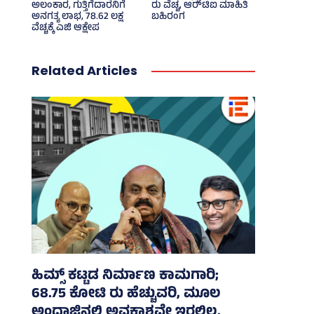
ಅಲಂಕಾರ, ಗುತ್ತಿಗೆದಾರನಿಗೆ
ರು ವೆಚ್ಚ, ಆರ್‍‌ಟಿಐ ಮಾಹಿತಿ
ಅನಗತ್ಯ ಲಾಭ, 78.62 ಲಕ್ಷ
ಬಹಿರಂಗ
ವೆಚ್ಚಕ್ಕೆ ಎಜಿ ಆಕ್ಷೇಪ
Related Articles
ಹಿಮ್ಸ್‌ ಕಟ್ಟಡ ನಿರ್ಮಾಣ ಕಾಮಗಾರಿ;
68.75 ಕೋಟಿ ರು ಹೆಚ್ಚುವರಿ, ಮೂಲ
ಅಂದಾಜಿನಲ್ಲಿ ಅವಕಾಶವೇ ಇರಲಿಲ್ಲ,