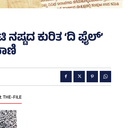
 ನಷ್ಟದ ಕುರಿತ ‘ದಿ ಫೈಲ್’
ವಾಣಿ
t THE-FILE