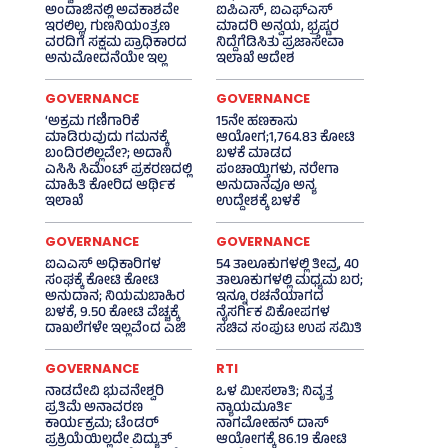
ಅಂದಾಜಿನಲ್ಲಿ ಅವಕಾಶವೇ
ಐಪಿಎಸ್‌, ಐಎಫ್‌ಎಸ್‌
ಇರಲಿಲ್ಲ, ಗುಣನಿಯಂತ್ರಣ
ಮಾದರಿ ಅನ್ವಯ, ಭ್ರಷ್ಟರ
ವರದಿಗೆ ಸಕ್ಷಮ ಪ್ರಾಧಿಕಾರದ
ನಿದ್ದೆಗೆಡಿಸಿತು ಪ್ರಜಾಸೇವಾ
ಅನುಮೋದನೆಯೇ ಇಲ್ಲ
ಇಲಾಖೆ ಆದೇಶ
GOVERNANCE
GOVERNANCE
‘ಅಕ್ರಮ ಗಣಿಗಾರಿಕೆ
15ನೇ ಹಣಕಾಸು
ಮಾಡಿರುವುದು ಗಮನಕ್ಕೆ
ಆಯೋಗ;1,764.83 ಕೋಟಿ
ಬಂದಿರಲಿಲ್ಲವೇ?; ಅದಾನಿ
ಬಳಕೆ ಮಾಡದ
ಎಸಿಸಿ ಸಿಮೆಂಟ್ ಪ್ರಕರಣದಲ್ಲಿ
ಪಂಚಾಯ್ತಿಗಳು, ನರೇಗಾ
ಮಾಹಿತಿ ಕೋರಿದ ಆರ್ಥಿಕ
ಅನುದಾನವೂ ಅನ್ಯ
ಇಲಾಖೆ
ಉದ್ದೇಶಕ್ಕೆ ಬಳಕೆ
GOVERNANCE
GOVERNANCE
ಐಎಎಸ್‌ ಅಧಿಕಾರಿಗಳ
54 ತಾಲೂಕುಗಳಲ್ಲಿ ತೀವ್ರ, 40
ಸಂಘಕ್ಕೆ ಕೋಟಿ ಕೋಟಿ
ತಾಲೂಕುಗಳಲ್ಲಿ ಮಧ್ಯಮ ಬರ;
ಅನುದಾನ; ನಿಯಮಬಾಹಿರ
ಇನ್ನೂ ರಚನೆಯಾಗದ
ಬಳಕೆ, 9.50 ಕೋಟಿ ವೆಚ್ಚಕ್ಕೆ
ನೈಸರ್ಗಿಕ ವಿಕೋಪಗಳ
ದಾಖಲೆಗಳೇ ಇಲ್ಲವೆಂದ ಎಜಿ
ಸಚಿವ ಸಂಪುಟ ಉಪ ಸಮಿತಿ
GOVERNANCE
RTI
ನಾಡದೇವಿ ಭುವನೇಶ್ವರಿ
ಒಳ ಮೀಸಲಾತಿ; ನಿವೃತ್ತ
ಪ್ರತಿಮೆ ಅನಾವರಣ
ನ್ಯಾಯಮೂರ್ತಿ
ಕಾರ್ಯಕ್ರಮ; ಟೆಂಡರ್
ನಾಗಮೋಹನ್ ದಾಸ್
ಪ್ರಕ್ರಿಯೆಯಿಲ್ಲದೇ ವಿದ್ಯುತ್‌
ಆಯೋಗಕ್ಕೆ 86.19 ಕೋಟಿ