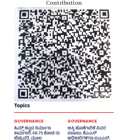
Contribution
Topics
GOVERNANCE
GOVERNANCE
ಹಿಮ್ಸ್‌ ಕಟ್ಟಡ ನಿರ್ಮಾಣ
ಆಸ್ತಿ ಹೊಣೆಗಾರಿಕೆ ವಿವರ
ಕಾಮಗಾರಿ; 68.75 ಕೋಟಿ ರು
ದಾಖಲು; ಕೆಎಎಸ್
ಹೆಚ್ಚುವರಿ, ಮೂಲ
ಅಧಿಕಾರಿಗಳಿಗೂ ಐಎಎಸ್‌,