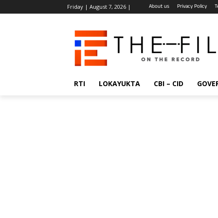
About us
Privacy Policy
T
Friday | August 7, 2026 |
RTI
LOKAYUKTA
CBI – CID
GOVE