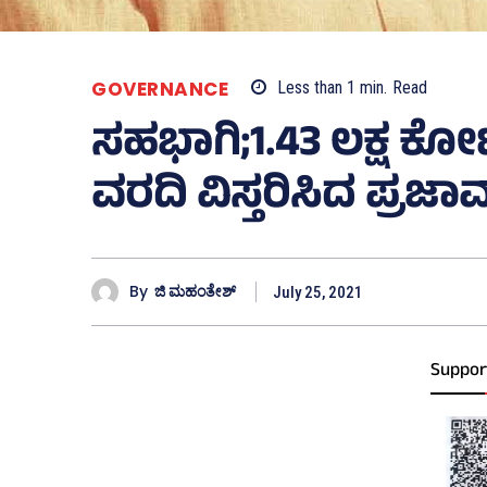
GOVERNANCE
Less than 1
min.
Read
ಸಹಭಾಗಿ;1.43 ಲಕ್ಷ ಕೋಟಿ
ವರದಿ ವಿಸ್ತರಿಸಿದ ಪ್ರಜಾ
By
ಜಿ ಮಹಂತೇಶ್
July 25, 2021
Suppor