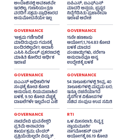
ಅಂದಾಜಿನಲ್ಲಿ ಅವಕಾಶವೇ
ಐಪಿಎಸ್‌, ಐಎಫ್‌ಎಸ್‌
ಇರಲಿಲ್ಲ, ಗುಣನಿಯಂತ್ರಣ
ಮಾದರಿ ಅನ್ವಯ, ಭ್ರಷ್ಟರ
ವರದಿಗೆ ಸಕ್ಷಮ ಪ್ರಾಧಿಕಾರದ
ನಿದ್ದೆಗೆಡಿಸಿತು ಪ್ರಜಾಸೇವಾ
ಅನುಮೋದನೆಯೇ ಇಲ್ಲ
ಇಲಾಖೆ ಆದೇಶ
GOVERNANCE
GOVERNANCE
‘ಅಕ್ರಮ ಗಣಿಗಾರಿಕೆ
15ನೇ ಹಣಕಾಸು
ಮಾಡಿರುವುದು ಗಮನಕ್ಕೆ
ಆಯೋಗ;1,764.83 ಕೋಟಿ
ಬಂದಿರಲಿಲ್ಲವೇ?; ಅದಾನಿ
ಬಳಕೆ ಮಾಡದ
ಎಸಿಸಿ ಸಿಮೆಂಟ್ ಪ್ರಕರಣದಲ್ಲಿ
ಪಂಚಾಯ್ತಿಗಳು, ನರೇಗಾ
ಮಾಹಿತಿ ಕೋರಿದ ಆರ್ಥಿಕ
ಅನುದಾನವೂ ಅನ್ಯ
ಇಲಾಖೆ
ಉದ್ದೇಶಕ್ಕೆ ಬಳಕೆ
GOVERNANCE
GOVERNANCE
ಐಎಎಸ್‌ ಅಧಿಕಾರಿಗಳ
54 ತಾಲೂಕುಗಳಲ್ಲಿ ತೀವ್ರ, 40
ಸಂಘಕ್ಕೆ ಕೋಟಿ ಕೋಟಿ
ತಾಲೂಕುಗಳಲ್ಲಿ ಮಧ್ಯಮ ಬರ;
ಅನುದಾನ; ನಿಯಮಬಾಹಿರ
ಇನ್ನೂ ರಚನೆಯಾಗದ
ಬಳಕೆ, 9.50 ಕೋಟಿ ವೆಚ್ಚಕ್ಕೆ
ನೈಸರ್ಗಿಕ ವಿಕೋಪಗಳ
ದಾಖಲೆಗಳೇ ಇಲ್ಲವೆಂದ ಎಜಿ
ಸಚಿವ ಸಂಪುಟ ಉಪ ಸಮಿತಿ
GOVERNANCE
RTI
ನಾಡದೇವಿ ಭುವನೇಶ್ವರಿ
ಒಳ ಮೀಸಲಾತಿ; ನಿವೃತ್ತ
ಪ್ರತಿಮೆ ಅನಾವರಣ
ನ್ಯಾಯಮೂರ್ತಿ
ಕಾರ್ಯಕ್ರಮ; ಟೆಂಡರ್
ನಾಗಮೋಹನ್ ದಾಸ್
ಪ್ರಕ್ರಿಯೆಯಿಲ್ಲದೇ ವಿದ್ಯುತ್‌
ಆಯೋಗಕ್ಕೆ 86.19 ಕೋಟಿ