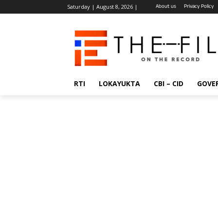
About us
Privacy Policy
Saturday | August 8, 2026 |
RTI
LOKAYUKTA
CBI – CID
GOVE