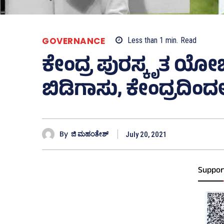
GOVERNANCE
Less than 1
min.
Read
ಕೇಂದ್ರ ಪುರಸ್ಕೃತ ಯೋಜನ
ಬಿಡಿಗಾಸು, ಕೇಂದ್ರದಿಂ
By
ಜಿ ಮಹಂತೇಶ್
July 20, 2021
Suppor