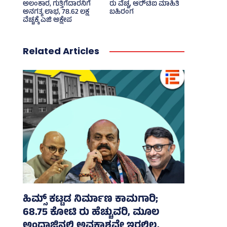
ಅಲಂಕಾರ, ಗುತ್ತಿಗೆದಾರನಿಗೆ
ರು ವೆಚ್ಚ, ಆರ್‍‌ಟಿಐ ಮಾಹಿತಿ
ಅನಗತ್ಯ ಲಾಭ, 78.62 ಲಕ್ಷ
ಬಹಿರಂಗ
ವೆಚ್ಚಕ್ಕೆ ಎಜಿ ಆಕ್ಷೇಪ
Related Articles
ಹಿಮ್ಸ್‌ ಕಟ್ಟಡ ನಿರ್ಮಾಣ ಕಾಮಗಾರಿ;
68.75 ಕೋಟಿ ರು ಹೆಚ್ಚುವರಿ, ಮೂಲ
ಅಂದಾಜಿನಲ್ಲಿ ಅವಕಾಶವೇ ಇರಲಿಲ್ಲ,