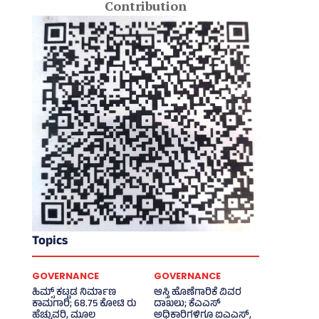
Contribution
Topics
GOVERNANCE
GOVERNANCE
ಹಿಮ್ಸ್‌ ಕಟ್ಟಡ ನಿರ್ಮಾಣ
ಆಸ್ತಿ ಹೊಣೆಗಾರಿಕೆ ವಿವರ
ಕಾಮಗಾರಿ; 68.75 ಕೋಟಿ ರು
ದಾಖಲು; ಕೆಎಎಸ್
ಹೆಚ್ಚುವರಿ, ಮೂಲ
ಅಧಿಕಾರಿಗಳಿಗೂ ಐಎಎಸ್‌,