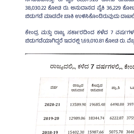
ನಿಗದಿಪಡಿಸಿತ್ತು. ಈ ಪೈಕಿ 88,075.28 ಕೋಟಿ ರು.ಬಿಡು
38,030.22 ಕೋಟಿ ರು. ಅನುದಾನದ ಪೈಕಿ 36,229 ಕೋಟಿ ರ
ಬಿಡುಗಡೆ ಮಾಡದೇ ಬಾಕಿ ಉಳಿಸಿಕೊಂಡಿರುವುದು ದಾಖಲೆಯ
ಕೇಂದ್ರ ಮತ್ತು ರಾಜ್ಯ ಸರ್ಕಾರದಿಂದ ಕಳೆದ 7 ವರ್ಷಗಳಲ್ಲ
ಬಿಡುಗಡೆಯಾಗಿದ್ದರೆ ಇದರಲ್ಲಿ 1,69,010.81 ಕೋಟಿ ರು. ವೆಚ