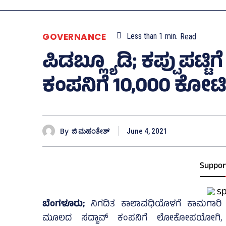
GOVERNANCE
Less than 1
min.
Read
ಪಿಡಬ್ಲ್ಯೂಡಿ; ಕಪ್ಪುಪಟ್ಟ
ಕಂಪನಿಗೆ 10,000 ಕೋಟಿ ಮ
By
ಜಿ ಮಹಂತೇಶ್
June 4, 2021
Suppor
ಬೆಂಗಳೂರು;
ನಿಗದಿತ ಕಾಲಾವಧಿಯೊಳಗೆ ಕಾಮಗಾರಿ 
ಮೂಲದ ಸದ್ಬಾವ್‌ ಕಂಪನಿಗೆ ಲೋಕೋಪಯೋಗಿ, ನೀರ