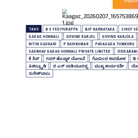
Suppor
TAGS
B S YEDIYURAPPA
BJP KARNATAKA
CHIEF S
GADAG HONNALI
GOVIND KARJOL
GOVIND KARJOLA
NITIN GADKARI
P RAVIKUMAR
PAVAGADA TUMKURU
SADBHAV GADAG HONNALI PRIVATE LIMITED
SIDDARAM
ಕೆ ಶಿಪ್‌
ಗದಗ್‌ ಹೊನ್ನಾಳಿ ಯೋಜನೆ
ಗೋವಿಂದ ಕಾರಜೋಳ
ಡಿ
ಪಿಡಬ್ಲ್ಯೂಡಿ
ಬಿ ಎಸ್‌ ಯಡಿಯೂರಪ್ಪ
ಮುಖ್ಯ ಕಾರ್ಯದರ್ಶಿ
ಯೋಜ
ಸುರೇಶ್‌ಬಾಬು