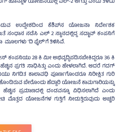
ಗ್‌ ಹೊನ್ನಾಳಿ ಯೋಜನೆಯಲ್ಲಿ ಎಲ್‌-2 ಆಗಿತ್ತು ಎಂದು ತಿಳಿದು
ಡುವ ಉದ್ದೇಶದಿಂದ ಕೆಶಿಪ್‌ನ ಯೋಜನಾ ನಿರ್ದೇಶಕ
 ಸಂಧಾನ ನಡೆಸಿ ಎಲ್‌ 2 ಸ್ಥಾನದಲ್ಲಿದ್ದ ಸದ್ಭಾವ್‌ ಕಂಪನಿಗೆ
ಮೂಲಗಳು ‘ದಿ ಫೈಲ್‌’ಗೆ ತಿಳಿಸಿವೆ.
ೇಸ್‌ ಕಂಪನಿಯು 28 ಕಿ ಮೀ ಅಭಿವೃದ್ಧಿಪಡಿಸಬೇಕಿದ್ದರೂ 36 ಕಿ
್ಚಿನ ಪ್ರಗತಿ ಸಾಧಿಸಿತ್ತು ಎಂದು ಹೇಳಲಾಗಿದೆ. ಆದರೆ ಗದಗ್‌
ಪನಿಯು ನಿಗದಿತ ಕಾಲಾವಧಿ ಪೂರ್ಣಗೊಂಡರೂ ನಿರೀಕ್ಷಿತ ಗುರಿ
ೆತ್ತಿಕೊಂಡಿರುವ ಬೇರೊಂದು ಹೆದ್ದಾರಿ ಯೋಜನೆ ಕಾಮಗಾರಿಯನ್ನು
ಹೆಚ್ಚಿನ ಪ್ರಮಾಣದಲ್ಲಿ ದಂಡವನ್ನೂ ವಿಧಿಸಲಾಗಿದೆ ಎಂದು
 ಮೊತ್ತದ ಯೋಜನೆಗಳ ಗುತ್ತಿಗೆ ನೀಡುತ್ತಿರುವುದು ಅಚ್ಚರಿ