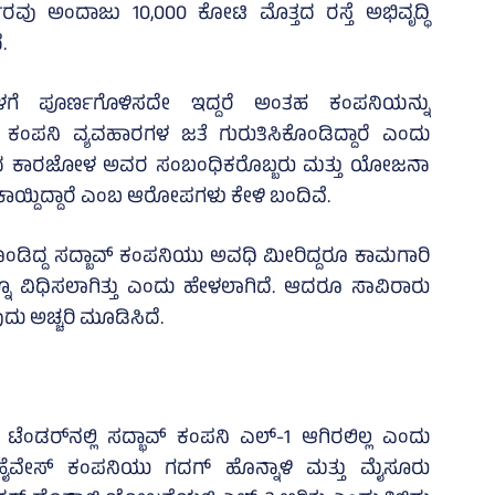
ವು ಅಂದಾಜು 10,000 ಕೋಟಿ ಮೊತ್ತದ ರಸ್ತೆ ಅಭಿವೃದ್ಧಿ
.
ೊಳಗೆ ಪೂರ್ಣಗೊಳಿಸದೇ ಇದ್ದರೆ ಅಂತಹ ಕಂಪನಿಯನ್ನು
ತು. ಕಂಪನಿ ವ್ಯವಹಾರಗಳ ಜತೆ ಗುರುತಿಸಿಕೊಂಡಿದ್ದಾರೆ ಎಂದು
ದ ಕಾರಜೋಳ ಅವರ ಸಂಬಂಧಿಕರೊಬ್ಬರು ಮತ್ತು ಯೋಜನಾ
ಾಯ್ದಿದ್ದಾರೆ ಎಂಬ ಆರೋಪಗಳು ಕೇಳಿ ಬಂದಿವೆ.
ೊಂಡಿದ್ದ ಸದ್ಬಾವ್‌ ಕಂಪನಿಯು ಅವಧಿ ಮೀರಿದ್ದರೂ ಕಾಮಗಾರಿ
ನೂ ವಿಧಿಸಲಾಗಿತ್ತು ಎಂದು ಹೇಳಲಾಗಿದೆ. ಆದರೂ ಸಾವಿರಾರು
ು ಅಚ್ಚರಿ ಮೂಡಿಸಿದೆ.
ಂಡರ್‌ನಲ್ಲಿ ಸದ್ಭಾವ್‌ ಕಂಪನಿ ಎಲ್‌-1 ಆಗಿರಲಿಲ್ಲ ಎಂದು
ನ್‌ ಹೈವೇಸ್‌ ಕಂಪನಿಯು ಗದಗ್‌ ಹೊನ್ನಾಳಿ ಮತ್ತು ಮೈಸೂರು