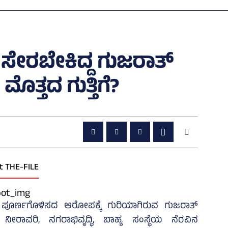
ಿಗೆ ಸೇರಬೇಕಿದ್ದ ಗುಜರಾತ್
ೊತ್ತದ ಗುತ್ತಿಗೆ?
t THE-FILE
ಪೂರ್ಣಗೊಳಿಸದ ಆರೋಪಕ್ಕೆ ಗುರಿಯಾಗಿರುವ ಗುಜರಾತ್‌
ಾವರಿ, ನಗರಾಭಿವೃದ್ಧಿ, ಬಾಹ್ಯ ಸಂಸ್ಥೆಯ ನೆರವಿನ