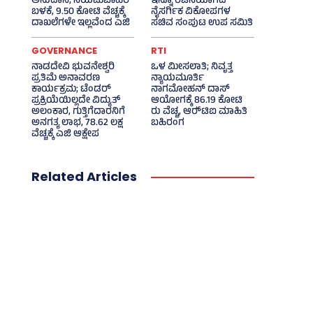
ಅನುದಾನ; ನಿಯಮಬಾಹಿರ
ಇನ್ನೂ ರಚನೆಯಾಗದ
ಬಳಕೆ, 9.50 ಕೋಟಿ ವೆಚ್ಚಕ್ಕೆ
ನೈಸರ್ಗಿಕ ವಿಕೋಪಗಳ
ದಾಖಲೆಗಳೇ ಇಲ್ಲವೆಂದ ಎಜಿ
ಸಚಿವ ಸಂಪುಟ ಉಪ ಸಮಿತಿ
GOVERNANCE
RTI
ನಾಡದೇವಿ ಭುವನೇಶ್ವರಿ
ಒಳ ಮೀಸಲಾತಿ; ನಿವೃತ್ತ
ಪ್ರತಿಮೆ ಅನಾವರಣ
ನ್ಯಾಯಮೂರ್ತಿ
ಕಾರ್ಯಕ್ರಮ; ಟೆಂಡರ್
ನಾಗಮೋಹನ್ ದಾಸ್
ಪ್ರಕ್ರಿಯೆಯಿಲ್ಲದೇ ವಿದ್ಯುತ್‌
ಆಯೋಗಕ್ಕೆ 86.19 ಕೋಟಿ
ಅಲಂಕಾರ, ಗುತ್ತಿಗೆದಾರನಿಗೆ
ರು ವೆಚ್ಚ, ಆರ್‍‌ಟಿಐ ಮಾಹಿತಿ
ಅನಗತ್ಯ ಲಾಭ, 78.62 ಲಕ್ಷ
ಬಹಿರಂಗ
ವೆಚ್ಚಕ್ಕೆ ಎಜಿ ಆಕ್ಷೇಪ
Related Articles