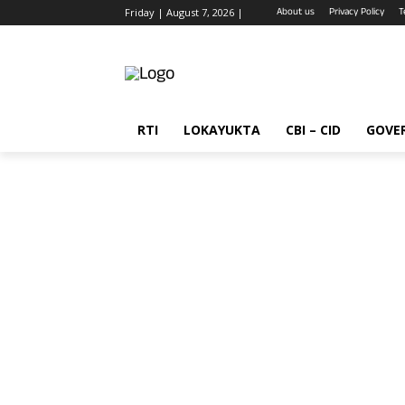
About us
Privacy Policy
T
Friday | August 7, 2026 |
RTI
LOKAYUKTA
CBI – CID
GOVE