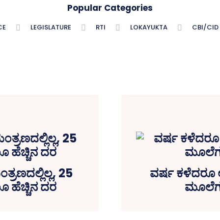
Popular Categories
CE
LEGISLATURE
RTI
LOKAYUKTA
CBI/CID
್ರಣದಲ್ಲಿಲ್ಲ, 25
ವರ್ಷ ಕಳೆದರೂ ಅ
ೂ ಹೆಚ್ಚಿನ ದರ
ಮೂಲೆಗ