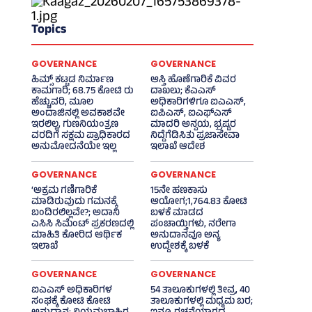
Topics
GOVERNANCE
GOVERNANCE
ಹಿಮ್ಸ್‌ ಕಟ್ಟಡ ನಿರ್ಮಾಣ
ಆಸ್ತಿ ಹೊಣೆಗಾರಿಕೆ ವಿವರ
ಕಾಮಗಾರಿ; 68.75 ಕೋಟಿ ರು
ದಾಖಲು; ಕೆಎಎಸ್
ಹೆಚ್ಚುವರಿ, ಮೂಲ
ಅಧಿಕಾರಿಗಳಿಗೂ ಐಎಎಸ್‌,
ಅಂದಾಜಿನಲ್ಲಿ ಅವಕಾಶವೇ
ಐಪಿಎಸ್‌, ಐಎಫ್‌ಎಸ್‌
ಇರಲಿಲ್ಲ, ಗುಣನಿಯಂತ್ರಣ
ಮಾದರಿ ಅನ್ವಯ, ಭ್ರಷ್ಟರ
ವರದಿಗೆ ಸಕ್ಷಮ ಪ್ರಾಧಿಕಾರದ
ನಿದ್ದೆಗೆಡಿಸಿತು ಪ್ರಜಾಸೇವಾ
ಅನುಮೋದನೆಯೇ ಇಲ್ಲ
ಇಲಾಖೆ ಆದೇಶ
GOVERNANCE
GOVERNANCE
‘ಅಕ್ರಮ ಗಣಿಗಾರಿಕೆ
15ನೇ ಹಣಕಾಸು
ಮಾಡಿರುವುದು ಗಮನಕ್ಕೆ
ಆಯೋಗ;1,764.83 ಕೋಟಿ
ಬಂದಿರಲಿಲ್ಲವೇ?; ಅದಾನಿ
ಬಳಕೆ ಮಾಡದ
ಎಸಿಸಿ ಸಿಮೆಂಟ್ ಪ್ರಕರಣದಲ್ಲಿ
ಪಂಚಾಯ್ತಿಗಳು, ನರೇಗಾ
ಮಾಹಿತಿ ಕೋರಿದ ಆರ್ಥಿಕ
ಅನುದಾನವೂ ಅನ್ಯ
ಇಲಾಖೆ
ಉದ್ದೇಶಕ್ಕೆ ಬಳಕೆ
GOVERNANCE
GOVERNANCE
ಐಎಎಸ್‌ ಅಧಿಕಾರಿಗಳ
54 ತಾಲೂಕುಗಳಲ್ಲಿ ತೀವ್ರ, 40
ಸಂಘಕ್ಕೆ ಕೋಟಿ ಕೋಟಿ
ತಾಲೂಕುಗಳಲ್ಲಿ ಮಧ್ಯಮ ಬರ;