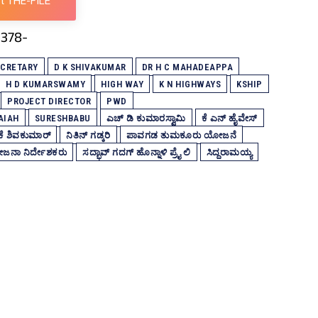
t THE-FILE
ECRETARY
D K SHIVAKUMAR
DR H C MAHADEAPPA
H D KUMARSWAMY
HIGH WAY
K N HIGHWAYS
KSHIP
PROJECT DIRECTOR
PWD
AIAH
SURESHBABU
ಎಚ್‌ ಡಿ ಕುಮಾರಸ್ವಾಮಿ
ಕೆ ಎನ್‌ ಹೈವೇಸ್‌
 ಕೆ ಶಿವಕುಮಾರ್
ನಿತಿನ್‌ ಗಡ್ಕರಿ
ಪಾವಗಡ ತುಮಕೂರು ಯೋಜನೆ
ನಾ ನಿರ್ದೇಶಕರು
ಸದ್ಭಾವ್‌ ಗದಗ್‌ ಹೊನ್ನಾಳಿ ಪ್ರೈ ಲಿ
ಸಿದ್ದರಾಮಯ್ಯ