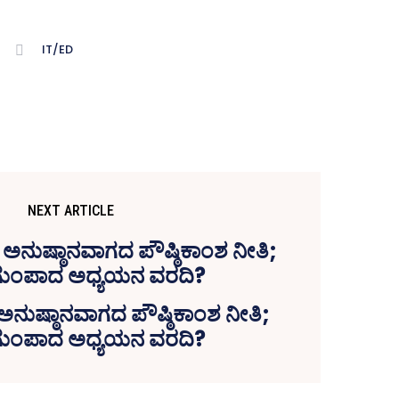
IT/ED
NEXT ARTICLE
ನುಷ್ಠಾನವಾಗದ ಪೌಷ್ಠಿಕಾಂಶ ನೀತಿ;
ುಂಪಾದ ಅಧ್ಯಯನ ವರದಿ?