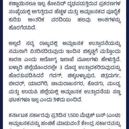
ಕಣ್ಣಾಯಿಸಲೂ ಇಲ್ಲ. ಕೋವಿಡ್‌ ದೃಢಪಡುತ್ತಿರುವ ಪ್ರಕರಣಗಳ
ಸಂಖ್ಯೆಯಲ್ಲಿ ಆಗುತ್ತಿರುವ ಹೆಚ್ಚಳ ಮತ್ತು ಆಮ್ಲಜನಕದ ಪೂರೈಕೆ
ಕುರಿತು ಆಂತರಿಕ ವರದಿಯು ಹಲವು ಅಂಶಗಳನ್ನು
ಹೊರಗೆಡವಿದೆ.
ಅಲ್ಲದೆ ಸದ್ಯ ರಾಜ್ಯದಲ್ಲಿ ಆಮ್ಲಜನಕ ಉತ್ಪಾದನೆಯನ್ನು
ಸಮನಾಗಿ ವಿತರಿಸದಿರುವುದು ಇಂದಿನ ಬಿಕ್ಕಟ್ಟಿಗೆ ಮತ್ತೊಂದು
ಕಾರಣ ಎಂದು ಆರೋಗ್ಯ ಇಲಾಖೆ ಮೂಲಗಳು ಹೇಳುತ್ತಿವೆ.
ಬಳ್ಳಾರಿ ಜಿಲ್ಲೆಯೊಂದರಲ್ಲೇ 3 ದೊಡ್ಡ ಉತ್ಪಾದಕರಿರುವುದನ್ನು
ಹೊರತುಪಡಿಸಿದರೆ ಗದಗ್‌, ಚಿಕ್ಕಬಳ್ಳಾಪುರ, ಚಿತ್ರದುರ್ಗ,
ಬೀದರ್‌, ಯಾದಗಿರಿ, ಚಾಮರಾಜನಗರ, ಕೊಡಗು, ಮಂಡ್ಯ
ಮತ್ತು ಉಡುಪಿ ಜಿಲ್ಲೆಯಲ್ಲಿ ಆಮ್ಲಜನಕ ಉತ್ಪಾದನೆಯ ಸಣ್ಣ
ಘಟಕಗಳೂ ಇಲ್ಲ ಎಂದು ತಿಳಿದು ಬಂದಿದೆ.
ಕರ್ನಾಟಕ ಸರ್ಕಾರವು ಪ್ರತಿದಿನ 1,500 ಮೆಟ್ರಿಕ್ ಟನ್ (ಎಂಟಿ)
ಆಮ್ಲಜನಕವನ್ನು ಹಂಚಿಕೆ ಮಾಡುವಂತೆ ಕೇಂದ್ರ ಸರ್ಕಾರವನ್ನು