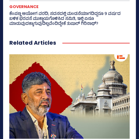
GOVERNANCE
ಕೆಂಪಣ್ಣ ಆಯೋಗ ವರದಿ; ಸದನದಲ್ಲಿ ಮಂಡನೆಯಾಗದಿದ್ದರೂ 9 ವರ್ಷದ
ಬಳಿಕ ಭರವಸೆ ಮುಕ್ತಾಯಗೊಳಿಸಿದ ಸಮಿತಿ, ಇಲ್ಲಿ ಏನೂ
ಮಾಡುವುದಕ್ಕಾಗುವುದಿಲ್ಲವೆಂದಿದ್ದೇಕೆ ತುಷಾರ್ ಗಿರಿನಾಥ್?
Related Articles