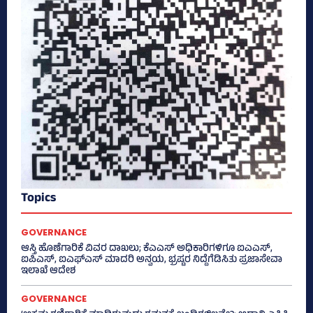
Topics
GOVERNANCE
ಆಸ್ತಿ ಹೊಣೆಗಾರಿಕೆ ವಿವರ ದಾಖಲು; ಕೆಎಎಸ್ ಅಧಿಕಾರಿಗಳಿಗೂ ಐಎಎಸ್‌,
ಐಪಿಎಸ್‌, ಐಎಫ್‌ಎಸ್‌ ಮಾದರಿ ಅನ್ವಯ, ಭ್ರಷ್ಟರ ನಿದ್ದೆಗೆಡಿಸಿತು ಪ್ರಜಾಸೇವಾ
ಇಲಾಖೆ ಆದೇಶ
GOVERNANCE