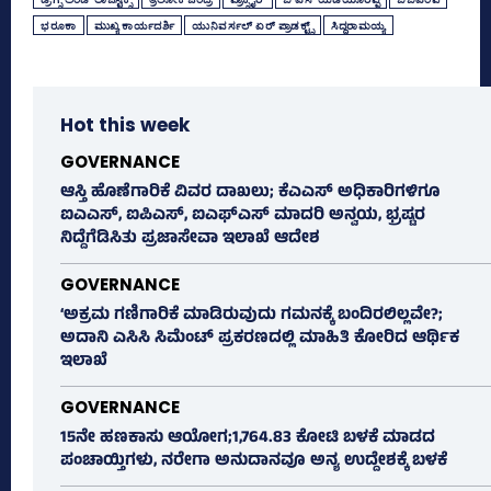
ಭರೂಕಾ
ಮುಖ್ಯ ಕಾರ್ಯದರ್ಶಿ
ಯುನಿವರ್ಸಲ್‌ ಏರ್‌ ಪ್ರಾಡಕ್ಟ್ಸ್
ಸಿದ್ದರಾಮಯ್ಯ
Hot this week
GOVERNANCE
ಆಸ್ತಿ ಹೊಣೆಗಾರಿಕೆ ವಿವರ ದಾಖಲು; ಕೆಎಎಸ್ ಅಧಿಕಾರಿಗಳಿಗೂ
ಐಎಎಸ್‌, ಐಪಿಎಸ್‌, ಐಎಫ್‌ಎಸ್‌ ಮಾದರಿ ಅನ್ವಯ, ಭ್ರಷ್ಟರ
ನಿದ್ದೆಗೆಡಿಸಿತು ಪ್ರಜಾಸೇವಾ ಇಲಾಖೆ ಆದೇಶ
GOVERNANCE
‘ಅಕ್ರಮ ಗಣಿಗಾರಿಕೆ ಮಾಡಿರುವುದು ಗಮನಕ್ಕೆ ಬಂದಿರಲಿಲ್ಲವೇ?;
ಅದಾನಿ ಎಸಿಸಿ ಸಿಮೆಂಟ್ ಪ್ರಕರಣದಲ್ಲಿ ಮಾಹಿತಿ ಕೋರಿದ ಆರ್ಥಿಕ
ಇಲಾಖೆ
GOVERNANCE
15ನೇ ಹಣಕಾಸು ಆಯೋಗ;1,764.83 ಕೋಟಿ ಬಳಕೆ ಮಾಡದ
ಪಂಚಾಯ್ತಿಗಳು, ನರೇಗಾ ಅನುದಾನವೂ ಅನ್ಯ ಉದ್ದೇಶಕ್ಕೆ ಬಳಕೆ