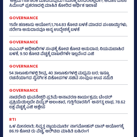
‘ಅಕ್ರಮ ಗಣಿಗಾರಿಕೆ ಮಾಡಿರುವುದು ಗಮನಕ್ಕೆ ಬಂದಿರಲಿಲ್ಲವೇ?; ಅದಾನಿ ಎಸಿಸಿ
ಸಿಮೆಂಟ್ ಪ್ರಕರಣದಲ್ಲಿ ಮಾಹಿತಿ ಕೋರಿದ ಆರ್ಥಿಕ ಇಲಾಖೆ
GOVERNANCE
15ನೇ ಹಣಕಾಸು ಆಯೋಗ;1,764.83 ಕೋಟಿ ಬಳಕೆ ಮಾಡದ ಪಂಚಾಯ್ತಿಗಳು,
ನರೇಗಾ ಅನುದಾನವೂ ಅನ್ಯ ಉದ್ದೇಶಕ್ಕೆ ಬಳಕೆ
GOVERNANCE
ಐಎಎಸ್‌ ಅಧಿಕಾರಿಗಳ ಸಂಘಕ್ಕೆ ಕೋಟಿ ಕೋಟಿ ಅನುದಾನ; ನಿಯಮಬಾಹಿರ
ಬಳಕೆ, 9.50 ಕೋಟಿ ವೆಚ್ಚಕ್ಕೆ ದಾಖಲೆಗಳೇ ಇಲ್ಲವೆಂದ ಎಜಿ
GOVERNANCE
54 ತಾಲೂಕುಗಳಲ್ಲಿ ತೀವ್ರ, 40 ತಾಲೂಕುಗಳಲ್ಲಿ ಮಧ್ಯಮ ಬರ; ಇನ್ನೂ
ರಚನೆಯಾಗದ ನೈಸರ್ಗಿಕ ವಿಕೋಪಗಳ ಸಚಿವ ಸಂಪುಟ ಉಪ ಸಮಿತಿ
GOVERNANCE
ನಾಡದೇವಿ ಭುವನೇಶ್ವರಿ ಪ್ರತಿಮೆ ಅನಾವರಣ ಕಾರ್ಯಕ್ರಮ; ಟೆಂಡರ್
ಪ್ರಕ್ರಿಯೆಯಿಲ್ಲದೇ ವಿದ್ಯುತ್‌ ಅಲಂಕಾರ, ಗುತ್ತಿಗೆದಾರನಿಗೆ ಅನಗತ್ಯ ಲಾಭ, 78.62
ಲಕ್ಷ ವೆಚ್ಚಕ್ಕೆ ಎಜಿ ಆಕ್ಷೇಪ
RTI
ಒಳ ಮೀಸಲಾತಿ; ನಿವೃತ್ತ ನ್ಯಾಯಮೂರ್ತಿ ನಾಗಮೋಹನ್ ದಾಸ್ ಆಯೋಗಕ್ಕೆ
86.19 ಕೋಟಿ ರು ವೆಚ್ಚ, ಆರ್‍‌ಟಿಐ ಮಾಹಿತಿ ಬಹಿರಂಗ