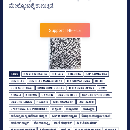
ಮೇಲ್ನೋಟಕ್ಕೆ ಕಾಣುತ್ತಿದೆ.
Support THE-FILE
TAGS
B S YEDIYURAPPA
BELLARY
BHARUKA
BJP KARNATAKA
COVID-19
COVID-19 MANAGEMENT
D K SHIVAKUMAR
DELHI
DR K SUDHAKAR
DRUG CONTROLLER
H D KUMARSWAMY
JSW
KERALA
KSDLWS
OXYGEN
OXYGEN BEDS
OXYGEN CYLINDERS
OXYGEN TANKS
PRAXAIR
SIDDARAMAIAH
TAMILNADU
UNIVERSAL AIR PRODUCTS
ಆಕ್ಸಿಜನ್‌
ಆಮ್ಲಜನಕ
ಆಯುಕ್ತರು
ಆರೋಗ್ಯ ಮತ್ತು ಕುಟುಂಬ ಕಲ್ಯಾಣ
ಎಚ್‌ ಡಿ ಕುಮಾರಸ್ವಾಮಿ
ಔಷಧ ನಿಯಂತ್ರಣ ಇಲಾಖೆ
ಜಾವೇದ್‌ ಅಖ್ತರ್‌
ಜೆಎಸ್‌ಡಬ್ಲ್ಯೂ
ಡಾ ಕೆ ಸುಧಾಕರ್‌
ಡಿ ಕೆ ಶಿವಕುಮಾರ್
ಡ್ರಗ್ಸ್‌ ಅಂಡ್‌ ಲಾಜಿಸ್ಟಿಕ್ಸ್‌
ತ್ರಿಲೋಕ್‌ಚಂದ್ರ
ಪ್ರಾಕ್ಸೈರ್‌
ಬಿ ಎಸ್‌ ಯಡಿಯೂರಪ್ಪ
ಬಿಬಿಎಂಪಿ