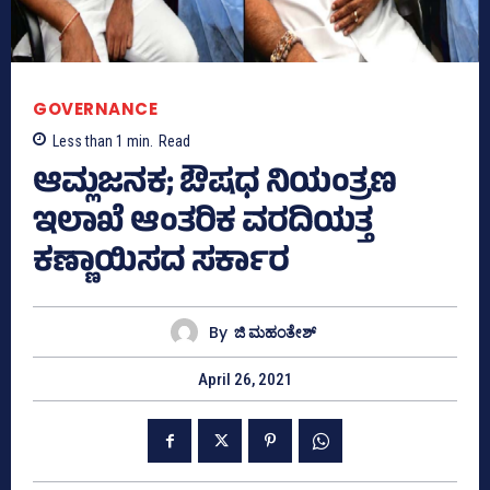
GOVERNANCE
Less than 1
min.
Read
ಆಮ್ಲಜನಕ; ಔಷಧ ನಿಯಂತ್ರಣ
ಇಲಾಖೆ ಆಂತರಿಕ ವರದಿಯತ್ತ
ಕಣ್ಣಾಯಿಸದ ಸರ್ಕಾರ
By
ಜಿ ಮಹಂತೇಶ್
April 26, 2021