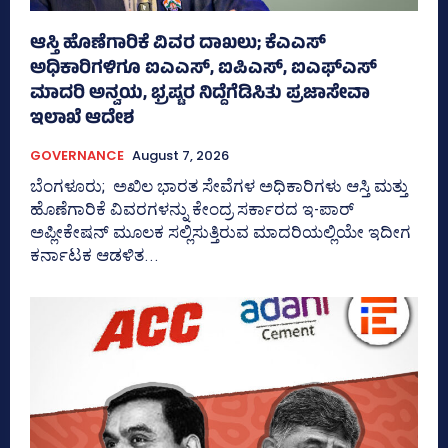
ಆಸ್ತಿ ಹೊಣೆಗಾರಿಕೆ ವಿವರ ದಾಖಲು; ಕೆಎಎಸ್
ಅಧಿಕಾರಿಗಳಿಗೂ ಐಎಎಸ್‌, ಐಪಿಎಸ್‌, ಐಎಫ್‌ಎಸ್‌
ಮಾದರಿ ಅನ್ವಯ, ಭ್ರಷ್ಟರ ನಿದ್ದೆಗೆಡಿಸಿತು ಪ್ರಜಾಸೇವಾ
ಇಲಾಖೆ ಆದೇಶ
GOVERNANCE
August 7, 2026
ಬೆಂಗಳೂರು; ಅಖಿಲ ಭಾರತ ಸೇವೆಗಳ ಅಧಿಕಾರಿಗಳು ಆಸ್ತಿ ಮತ್ತು
ಹೊಣೆಗಾರಿಕೆ ವಿವರಗಳನ್ನು ಕೇಂದ್ರ ಸರ್ಕಾರದ ಇ-ಪಾರ್
ಅಪ್ಲೀಕೇಷನ್‌ ಮೂಲಕ ಸಲ್ಲಿಸುತ್ತಿರುವ ಮಾದರಿಯಲ್ಲಿಯೇ ಇದೀಗ
ಕರ್ನಾಟಕ ಆಡಳಿತ...