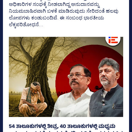
ಅಧಿಕಾರಿಗಳ ಸಂಘಕ್ಕೆ ನೀಡಲಾಗಿದ್ದ ಅನುದಾನವನ್ನು
ನಿಯಮಬಾಹಿರವಾಗಿ ಬಳಕೆ ಮಾಡಿರುವುದು ಸೇರಿದಂತೆ ಹಲವು
ಲೋಪಗಳು ಕಂಡುಬಂದಿವೆ. ಈ ಸಂಬಂಧ ಭಾರತೀಯ
ಲೆಕ್ಕಪರಿಶೋಧನೆ...
54 ತಾಲೂಕುಗಳಲ್ಲಿ ತೀವ್ರ, 40 ತಾಲೂಕುಗಳಲ್ಲಿ ಮಧ್ಯಮ