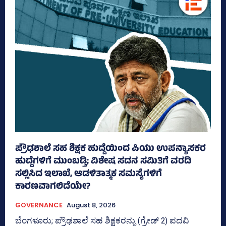
ಪ್ರೌಢಶಾಲೆ ಸಹ ಶಿಕ್ಷಕ ಹುದ್ದೆಯಿಂದ ಪಿಯು ಉಪನ್ಯಾಸಕರ
ಹುದ್ದೆಗಳಿಗೆ ಮುಂಬಡ್ತಿ; ವಿಶೇಷ ಸದನ ಸಮಿತಿಗೆ ವರದಿ
ಸಲ್ಲಿಸಿದ ಇಲಾಖೆ, ಆಡಳಿತಾತ್ಮಕ ಸಮಸ್ಯೆಗಳಿಗೆ
ಕಾರಣವಾಗಲಿದೆಯೇ?
GOVERNANCE
August 8, 2026
ಬೆಂಗಳೂರು; ಪ್ರೌಢಶಾಲೆ ಸಹ ಶಿಕ್ಷಕರನ್ನು (ಗ್ರೇಡ್‌ 2) ಪದವಿ