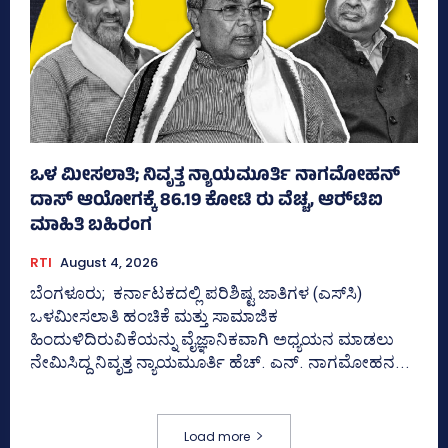
ಒಳ ಮೀಸಲಾತಿ; ನಿವೃತ್ತ ನ್ಯಾಯಮೂರ್ತಿ ನಾಗಮೋಹನ್
ದಾಸ್ ಆಯೋಗಕ್ಕೆ 86.19 ಕೋಟಿ ರು ವೆಚ್ಚ, ಆರ್‍‌ಟಿಐ
ಮಾಹಿತಿ ಬಹಿರಂಗ
RTI
August 4, 2026
ಬೆಂಗಳೂರು; ಕರ್ನಾಟಕದಲ್ಲಿ ಪರಿಶಿಷ್ಟ ಜಾತಿಗಳ (ಎಸ್‌ಸಿ)
ಒಳಮೀಸಲಾತಿ ಹಂಚಿಕೆ ಮತ್ತು ಸಾಮಾಜಿಕ
ಹಿಂದುಳಿದಿರುವಿಕೆಯನ್ನು ವೈಜ್ಞಾನಿಕವಾಗಿ ಅಧ್ಯಯನ ಮಾಡಲು
ನೇಮಿಸಿದ್ದ ನಿವೃತ್ತ ನ್ಯಾಯಮೂರ್ತಿ ಹೆಚ್. ಎನ್. ನಾಗಮೋಹನ...
Load more