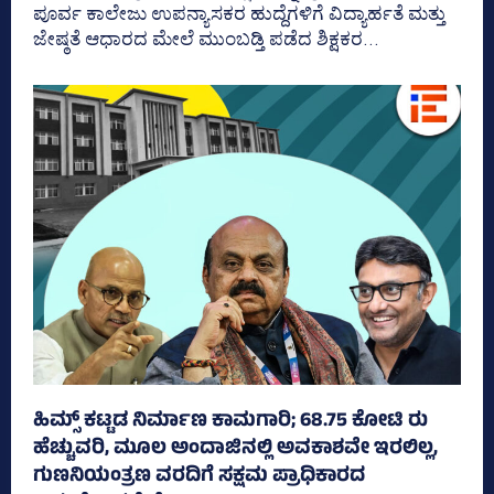
ಪೂರ್ವ ಕಾಲೇಜು ಉಪನ್ಯಾಸಕರ ಹುದ್ದೆಗಳಿಗೆ ವಿದ್ಯಾರ್ಹತೆ ಮತ್ತು
ಜೇ‍ಷ್ಠತೆ ಆಧಾರದ ಮೇಲೆ ಮುಂಬಡ್ತಿ ಪಡೆದ ಶಿಕ್ಷಕರ...
ಹಿಮ್ಸ್‌ ಕಟ್ಟಡ ನಿರ್ಮಾಣ ಕಾಮಗಾರಿ; 68.75 ಕೋಟಿ ರು
ಹೆಚ್ಚುವರಿ, ಮೂಲ ಅಂದಾಜಿನಲ್ಲಿ ಅವಕಾಶವೇ ಇರಲಿಲ್ಲ,
ಗುಣನಿಯಂತ್ರಣ ವರದಿಗೆ ಸಕ್ಷಮ ಪ್ರಾಧಿಕಾರದ