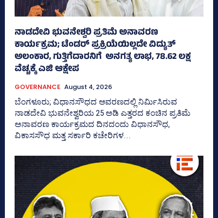
ನಾಡದೇವಿ ಭುವನೇಶ್ವರಿ ಪ್ರತಿಮೆ ಅನಾವರಣ
ಕಾರ್ಯಕ್ರಮ; ಟೆಂಡರ್ ಪ್ರಕ್ರಿಯೆಯಿಲ್ಲದೇ ವಿದ್ಯುತ್‌
ಅಲಂಕಾರ, ಗುತ್ತಿಗೆದಾರನಿಗೆ ಅನಗತ್ಯ ಲಾಭ, 78.62 ಲಕ್ಷ
ವೆಚ್ಚಕ್ಕೆ ಎಜಿ ಆಕ್ಷೇಪ
GOVERNANCE
August 4, 2026
ಬೆಂಗಳೂರು; ವಿಧಾನಸೌಧದ ಆವರಣದಲ್ಲಿ ನಿರ್ಮಿಸಿರುವ
ನಾಡದೇವಿ ಭುವನೇಶ್ವರಿಯ 25 ಅಡಿ ಎತ್ತರದ ಕಂಚಿನ ಪ್ರತಿಮೆ
ಅನಾವರಣ ಕಾರ್ಯಕ್ರಮದ ದಿನದಂದು ವಿಧಾನಸೌಧ,
ವಿಕಾಸಸೌಧ ಮತ್ತ ಸರ್ಕಾರಿ ಕಚೇರಿಗಳ...