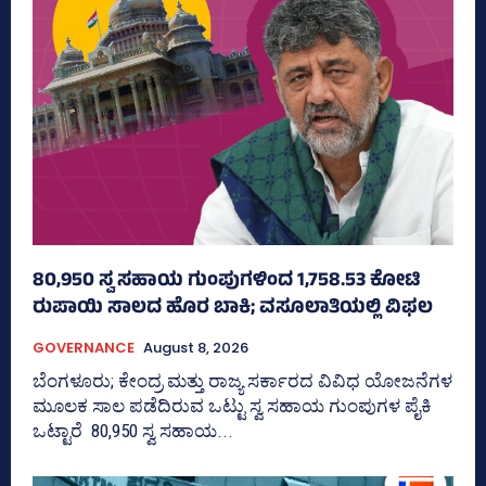
80,950 ಸ್ವ ಸಹಾಯ ಗುಂಪುಗಳಿಂದ 1,758.53 ಕೋಟಿ
ರುಪಾಯಿ ಸಾಲದ ಹೊರ ಬಾಕಿ; ವಸೂಲಾತಿಯಲ್ಲಿ ವಿಫಲ
GOVERNANCE
August 8, 2026
ಬೆಂಗಳೂರು; ಕೇಂದ್ರ ಮತ್ತು ರಾಜ್ಯ ಸರ್ಕಾರದ ವಿವಿಧ ಯೋಜನೆಗಳ
ಮೂಲಕ ಸಾಲ ಪಡೆದಿರುವ ಒಟ್ಟು ಸ್ವ ಸಹಾಯ ಗುಂಪುಗಳ ಪೈಕಿ
ಒಟ್ಟಾರೆ 80,950 ಸ್ವ ಸಹಾಯ...