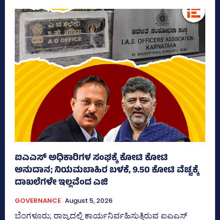
ಐಎಎಸ್‌ ಅಧಿಕಾರಿಗಳ ಸಂಘಕ್ಕೆ ಕೋಟಿ ಕೋಟಿ
ಅನುದಾನ; ನಿಯಮಬಾಹಿರ ಬಳಕೆ, 9.50 ಕೋಟಿ ವೆಚ್ಚಕ್ಕೆ
ದಾಖಲೆಗಳೇ ಇಲ್ಲವೆಂದ ಎಜಿ
GOVERNANCE
August 5, 2026
ಬೆಂಗಳೂರು; ರಾಜ್ಯದಲ್ಲಿ ಕಾರ್ಯನಿರ್ವಹಿಸುತ್ತಿರುವ ಐಎಎಸ್‌