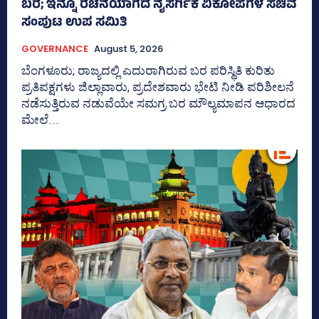
ಬರ; ಇನ್ನೂ ರಚನೆಯಾಗದ ನೈಸರ್ಗಿಕ ವಿಕೋಪಗಳ ಸಚಿವ
ಸಂಪುಟ ಉಪ ಸಮಿತಿ
GOVERNANCE
August 5, 2026
ಬೆಂಗಳೂರು; ರಾಜ್ಯದಲ್ಲಿ ಎದುರಾಗಿರುವ ಬರ ಪರಿಸ್ಥಿತಿ ಕುರಿತು
ಪ್ರತಿಪಕ್ಷಗಳು ಜಿಲ್ಲಾವಾರು, ಪ್ರದೇಶವಾರು ಭೇಟಿ ನೀಡಿ ಪರಿಶೀಲನೆ
ನಡೆಸುತ್ತಿರುವ ನಡುವೆಯೇ ಸಮಗ್ರ ಬರ ಮೌಲ್ಯಮಾಪನ ಆಧಾರದ
ಮೇಲೆ...