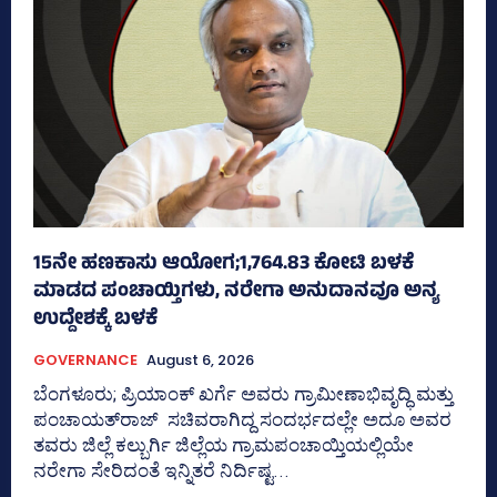
15ನೇ ಹಣಕಾಸು ಆಯೋಗ;1,764.83 ಕೋಟಿ ಬಳಕೆ
ಮಾಡದ ಪಂಚಾಯ್ತಿಗಳು, ನರೇಗಾ ಅನುದಾನವೂ ಅನ್ಯ
ಉದ್ದೇಶಕ್ಕೆ ಬಳಕೆ
GOVERNANCE
August 6, 2026
ಬೆಂಗಳೂರು; ಪ್ರಿಯಾಂಕ್‌ ಖರ್ಗೆ ಅವರು ಗ್ರಾಮೀಣಾಭಿವೃದ್ಧಿ ಮತ್ತು
ಪಂಚಾಯತ್‌ರಾಜ್‌ ಸಚಿವರಾಗಿದ್ದ ಸಂದರ್ಭದಲ್ಲೇ ಅದೂ ಅವರ
ತವರು ಜಿಲ್ಲೆ ಕಲ್ಬುರ್ಗಿ ಜಿಲ್ಲೆಯ ಗ್ರಾಮಪಂಚಾಯ್ತಿಯಲ್ಲಿಯೇ
ನರೇಗಾ ಸೇರಿದಂತೆ ಇನ್ನಿತರೆ ನಿರ್ದಿಷ್ಟ...